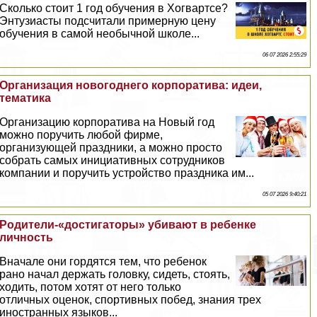
Сколько стоит 1 год обучения в Хогвартсе?
Энтузиасты подсчитали примерную цену
обучения в самой необычной школе...
06 07 2026 2:55:29
Организация новогоднего корпоратива: идеи,
тематика
Организацию корпоратива на Новый год
можно поручить любой фирме,
организующей праздники, а можно просто
собрать самых инициативных сотрудников
компании и поручить устройство праздника им...
05 07 2026 9:40:21
Родители-«достигаторы» убивают в ребенке
личность
Вначале они гордятся тем, что ребенок
рано начал держать головку, сидеть, стоять,
ходить, потом хотят от него только
отличных оценок, спортивных побед, знания трех
иностранных языков...