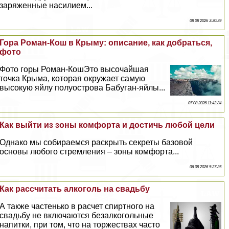
заряженные насилием...
08 08 2026 3:30:39
Гора Роман-Кош в Крыму: описание, как добраться,
фото
Фото горы Роман-КошЭто высочайшая
точка Крыма, которая окружает самую
высокую яйлу полуострова Бабуган-яйлы...
07 08 2026 11:42:34
Как выйти из зоны комфорта и достичь любой цели
Однако мы собираемся раскрыть секреты базовой
основы любого стремления – зоны комфорта...
06 08 2026 5:27:35
Как рассчитать алкоголь на свадьбу
А также частенько в расчет спиртного на
свадьбу не включаются безалкогольные
напитки, при том, что на торжествах часто