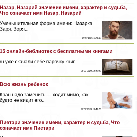
Назар, Назарий значение имени, хаpaктер и судьба,
Что означает имя Назар, Назарий
Уменьшительная форма имени: Назарка,
Заря, Зоря...
29 07 2026 0:21:35
15 онлайн-библиотек с бесплатными книгами
ru уже скачали себе парочку книг...
28 07 2026 15:39:39
Всю жизнь ребенок
Кран надо заменить — ходит мимо, как
будто не видит его...
27 07 2026 18:43:20
Пиетари значение имени, хаpaктер и судьба, Что
означает имя Пиетари