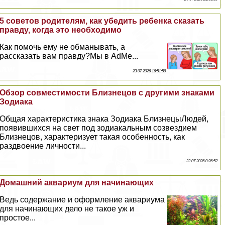
5 советов родителям, как убедить ребенка сказать
правду, когда это необходимо
Как помочь ему не обманывать, а
рассказать вам правду?Мы в AdMe...
23 07 2026 16:51:59
Обзор совместимости Близнецов с другими знаками
Зодиака
Общая хаpaктеристика знака Зодиака БлизнецыЛюдей,
появившихся на свет под зодиакальным созвездием
Близнецов, хаpaктеризует такая особенность, как
раздвоение личности...
22 07 2026 0:26:52
Домашний аквариум для начинающих
Ведь содержание и оформление аквариума
для начинающих дело не такое уж и
простое...