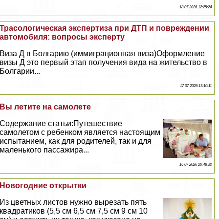
18 07 2026 12:25:24
Трасологическая экспертиза при ДТП и повреждении
автомобиля: вопросы эксперту
Виза Д в Болгарию (иммиграционная виза)Оформление
визы Д это первый этап получения вида на жительство в
Болгарии...
17 07 2026 15:10:11
Вы летите на самолете
Содержание статьи:Путешествие
самолетом с ребенком является настоящим
испытанием, как для родителей, так и для
маленького пассажира...
16 07 2026 20:48:32
Новогодние открытки
Из цветных листов нужно вырезать пять
квадратиков (5,5 см 6,5 см 7,5 см 9 см 10