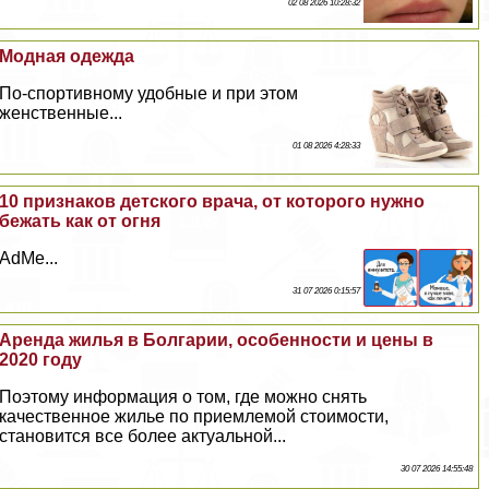
02 08 2026 10:28:32
Модная одежда
По-спортивному удобные и при этом
женственные...
01 08 2026 4:28:33
10 признаков детского врача, от которого нужно
бежать как от огня
AdMe...
31 07 2026 0:15:57
Аренда жилья в Болгарии, особенности и цены в
2020 году
Поэтому информация о том, где можно снять
качественное жилье по приемлемой стоимости,
становится все более актуальной...
30 07 2026 14:55:48