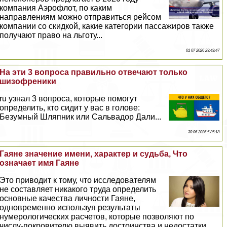
компания Аэрофлот, по каким
направлениям можно отправиться рейсом
компании со скидкой, какие категории пассажиров также
получают право на льготу...
01 07 2026 23:49:47
На эти 3 вопроса правильно отвечают только
шизофреники
ru узнал 3 вопроса, которые помогут
определить, кто сидит у вас в голове:
Безумный Шляпник или Сальвадор Дали...
30 06 2026 5:35:18
Гаяне значение имени, хаpaктер и судьба, Что
означает имя Гаяне
Это приводит к тому, что исследователям
не составляет никакого труда определить
основные качества личности Гаяне,
одновременно используя результаты
нумерологических расчетов, которые позволяют по
числу-покровителю выявить достоинства и недостатки