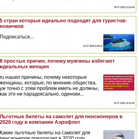
04 07 2026 13:16:44
5 стран которые идеально подходят для туристов-
новичков
Подписаться...
03 07 2026 8:45:33
8 простых причин, почему мужчины избегают
идеальных женщин
ru нашел причины, почему некоторые
женщины, которые, по мнению общества,
уж точно с этим проблем иметь не должны,
как это ни парадоксально, одиноки...
02 07 2026 14:31:49
Льготные билеты на самолет для пенсионеров в
2020 году в компании Аэрофлот
Какие льготные билеты на самолет для
пенсионеров предлагает в 2020 году