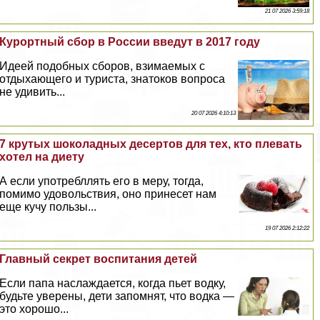
21 07 2026 3:59:18
Курортный сбор в России введут в 2017 году
Идеей подобных сборов, взимаемых с
отдыхающего и туриста, знатоков вопроса
не удивить...
20 07 2026 4:10:13
7 крутых шоколадных десертов для тех, кто плевать
хотел на диету
А если употрeбллять его в меру, тогда,
помимо удовольствия, оно принесет нам
еще кучу пользы...
19 07 2026 2:12:22
Главный секрет воспитания детей
Если папа наслаждается, когда пьет водку,
будьте уверены, дети запомнят, что водка —
это хорошо...