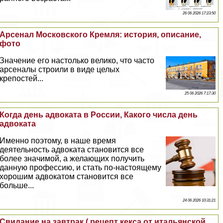
26 06 2026 17:23:50
Арсенал Московского Кремля: история, описание,
фото
Значение его настолько велико, что часто
арсеналы строили в виде целых
крепостей...
25 06 2026 7:17:30
Когда день адвоката в России, Какого числа день
адвоката
Именно поэтому, в наше время
деятельность адвоката становится все
более значимой, а желающих получить
данную профессию, и стать по-настоящему
хорошим адвокатом становится все
больше...
24 06 2026 10:31:21
Свидание на завтpaк ( рецепт кекса от итальянской