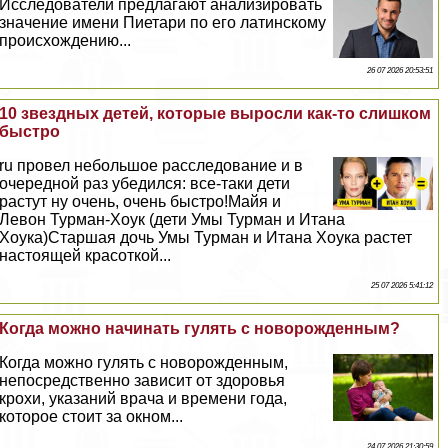
Исследователи предлагают анализировать
значение имени Пиетари по его латинскому
происхождению...
26 07 2026 20:53:51
10 звездных детей, которые выросли как-то слишком
быстро
ru провел небольшое расследование и в
очередной раз убедился: все-таки дети
растут ну очень, очень быстро!Майя и
Левон Турман-Хоук (дети Умы Турман и Итана
Хоука)Старшая дочь Умы Турман и Итана Хоука растет
настоящей красоткой...
25 07 2026 5:41:12
Когда можно начинать гулять с новорожденным?
Когда можно гулять с новорожденным,
непосредственно зависит от здоровья
крохи, указаний врача и времени года,
которое стоит за окном...
24 07 2026 21:30:59