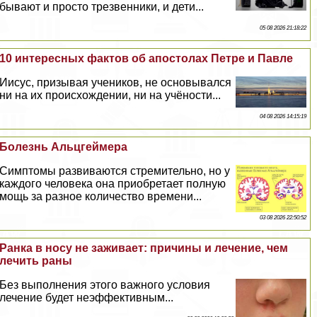
бывают и просто трезвенники, и дети...
05 08 2026 21:18:22
10 интересных фактов об апостолах Петре и Павле
Иисус, призывая учеников, не основывался
ни на их происхождении, ни на учёности...
04 08 2026 14:15:19
Болезнь Альцгeймера
Симптомы развиваются стремительно, но у
каждого человека она приобретает полную
мощь за разное количество времени...
03 08 2026 22:50:52
Ранка в носу не заживает: причины и лечение, чем
лечить раны
Без выполнения этого важного условия
лечение будет неэффективным...