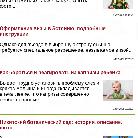
см) и сложить их так же, как указано на
фото...
15 07 2026 16:46:41
Оформление визы в Эстонию: подробные
инструкции
Однако для въезда в выбранную страну обычно
требуется специальное разрешение, называемое визой...
14 07 2026 15:35:18
Как бороться и реагировать на капризы ребёнка
Бывает трудно установить проблему слёз и
криков малыша и иногда складывается
впечатление, что капризы совершенно
необоснованные...
13 07 2026 22:30:17
Никитский ботанический сад: история, описание,
фото