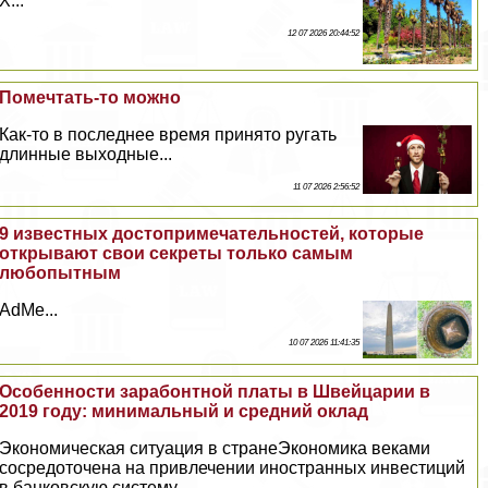
X...
12 07 2026 20:44:52
Помечтать-то можно
Как-то в последнее время принято ругать
длинные выходные...
11 07 2026 2:56:52
9 известных достопримечательностей, которые
открывают свои секреты только самым
любопытным
AdMe...
10 07 2026 11:41:35
Особенности зарабонтной платы в Швейцарии в
2019 году: минимальный и средний оклад
Экономическая ситуация в странеЭкономика веками
сосредоточена на привлечении иностранных инвестиций
в банковскую систему...