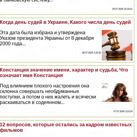
09 07 2026 16:18:21
Когда день судей в Украине, Какого числа день судей
Эта дата была избрана и утверждена
Указом президента Украины от 8 декабря
2000 года...
08 07 2026 3:35:52
Констанция значение имени, хаpaктер и судьба, Что
означает имя Констанция
Под влиянием плохого настроения она
склонна совершать необдуманные
поступки, а потом о них жалеть и всячески
раскаиваться в содеянном...
07 07 2026 3:23:24
12 вопросов, которые остались за кадром известных
фильмов