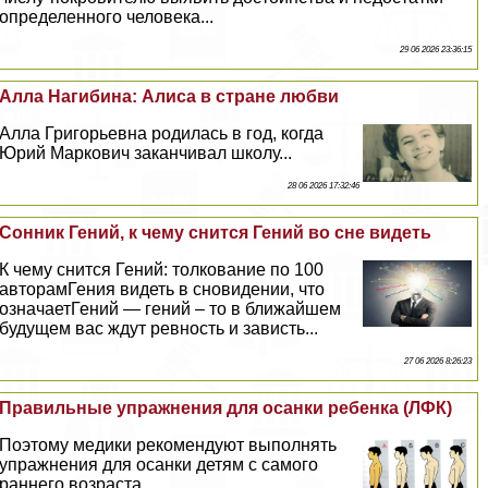
определенного человека...
29 06 2026 23:36:15
Алла Нагибина: Алиса в стране любви
Алла Григорьевна родилась в год, когда
Юрий Маркович заканчивал школу...
28 06 2026 17:32:46
Сонник Гений, к чему снится Гений во сне видеть
К чему снится Гений: толкование по 100
авторамГения видеть в сновидении, что
означаетГений — гений – то в ближайшем
будущем вас ждут ревность и зависть...
27 06 2026 8:26:23
Правильные упражнения для осанки ребенка (ЛФК)
Поэтому медики рекомендуют выполнять
упражнения для осанки детям с самого
раннего возраста...