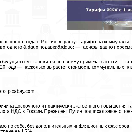
сле нового года в России вырастут тарифы на коммунальные
вогоднего &ldquo;подарка&rdquo; — тарифы давно пересмат
 будущий год становится по-своему примечательным — та
20 года — насколько вырастет стоимость коммунальных пла
то: pixabay.com
ичина досрочного и пpaктически экстренного повышения т
лога НДС в России. Президент Путин подписал закон о пов
мо по себе, без дополнительных инфляционных факторов, э
стране на 1,7%.