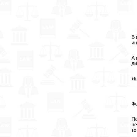
В 
ин
А 
ди
Ян
Фо
По
не
то