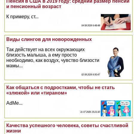
Пенсия в США в 2019 году: средний размер пенсии
и пенсионный возраст
К примеру, ст...
04 08 2026 6:48:48
Виды слингов для новорожденных
Так действует на всех окружающих
близость малыша, а ему просто
необходимо, как воздух, чувство близости
мамы...
02 08 2026 6:50:47
Как общаться с подростками, чтобы не стать
«злюкой» или «тираном»
AdMe...
31 07 2026 15:23:30
Качества успешного человека, советы счастливой
жизни