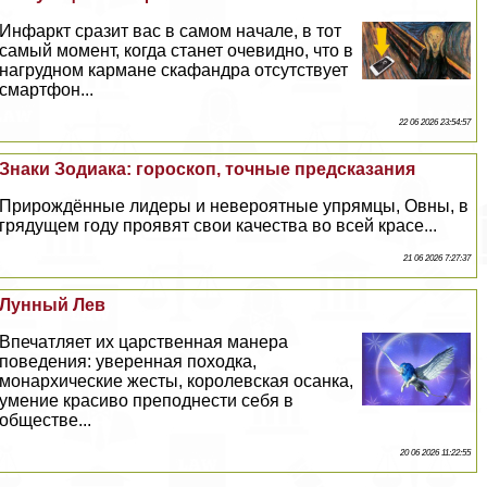
Инфаркт сразит вас в самом начале, в тот
самый момент, когда станет очевидно, что в
нагрудном кармане скафандра отсутствует
смартфон...
22 06 2026 23:54:57
Знаки Зодиака: гороскоп, точные предсказания
Прирождённые лидеры и невероятные упрямцы, Овны, в
грядущем году проявят свои качества во всей красе...
21 06 2026 7:27:37
Лунный Лев
Впечатляет их царственная манера
поведения: уверенная походка,
монархические жесты, королевская осанка,
умение красиво преподнести себя в
обществе...
20 06 2026 11:22:55