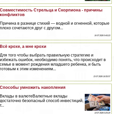
Совместимость Стрельца и Скорпиона - причины
конфликтов
Причина в разнице стихий — водной и огненной, которые
плохо сочетаются друг с другом...
16 07 2026 9:43:23
Всё крохе, а мне крохи
Для того чтобы выбрать правильную стратегию и
избежать ошибок, необходимо понять, что происходит в
семье в момент рождения младшего ребенка, и быть
готовым к этим изменениям...
15 07 2026 16:55:57
Способы умножить накопления
Вклады в валютеВалютные вклады
достаточно безопасный способ инвестиций,
т...
14 07 2026 0:25:24