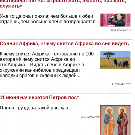
Екатерина Плотко: «Просто жить, любить, прощать,
служить»
Уже тогда она поняла: чем больше любви
отдаешь, тем больше к тебе возвращается...
22 07 2026 20:47:13
Сонник Африка, к чему снится Африка во сне видеть
К чему снится Африка: толкование по 100
авторамК чему снится Африка во
снеАфрика – Видеть себя в Африке в
окружении каннибалов предвещает
нападки врагов и склочных людей...
21 07 2026 7:17:37
11 июня начинается Петров пост
Павла Груздева такой рассказ...
20 07 2026 2:24:48