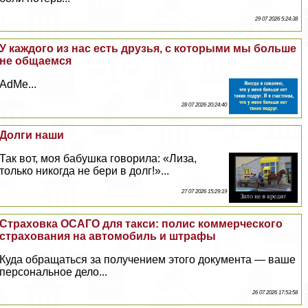
29 07 2026 5:24:38
У каждого из нас есть друзья, с которыми мы больше
не общаемся
AdMe...
28 07 2026 20:24:40
Долги наши
Так вот, моя бабушка говорила: «Лиза,
только никогда не бери в долг!»...
27 07 2026 15:29:19
Страховка ОСАГО для такси: полис коммерческого
страхования на автомобиль и штрафы
Куда обращаться за получением этого документа — ваше
персональное дело...
26 07 2026 17:53:58