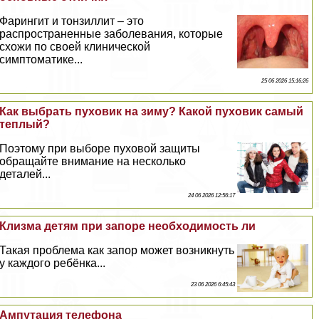
Фарингит и тонзиллит – это
распространенные заболевания, которые
схожи по своей клинической
симптоматике...
25 06 2026 15:16:26
Как выбрать пуховик на зиму? Какой пуховик самый
теплый?
Поэтому при выборе пуховой защиты
обращайте внимание на несколько
деталей...
24 06 2026 12:56:17
Клизма детям при запоре необходимость ли
Такая проблема как запор может возникнуть
у каждого ребёнка...
23 06 2026 6:45:43
Ампутация телефона