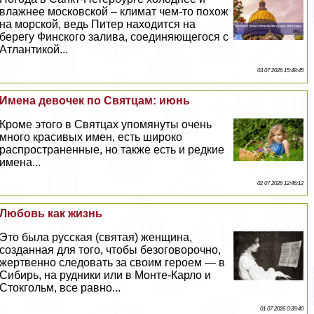
влажнее московской – климат чем-то похож
на морской, ведь Питер находится на
берегу Финского залива, соединяющегося с
Атлантикой...
03 07 2026 15:48:45
Имена девочек по Святцам: июнь
Кроме этого в Святцах упомянуты очень
много красивых имен, есть широко
распространенные, но также есть и редкие
имена...
02 07 2026 12:46:12
Любовь как жизнь
Это была русская (святая) женщина,
созданная для того, чтобы безоговорочно,
жертвенно следовать за своим героем — в
Сибирь, на рудники или в Монте-Карло и
Стокгольм, все равно...
01 07 2026 0:39:40