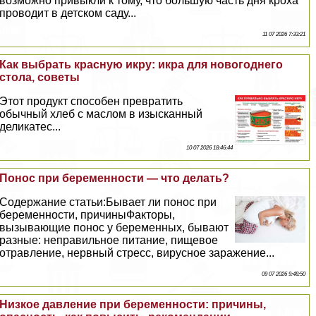
возможно привыкли к тому, что большую часть дня кроха
проводит в детском саду...
11 07 2026 7:33:21
Как выбрать красную икру: икра для новогоднего
стола, советы
Этот продукт способен превратить
обычный хлеб с маслом в изысканный
деликатес...
10 07 2026 18:46:44
Понос при беременности — что делать?
Содержание статьи:Бывает ли понос при
беременности, причиныФакторы,
вызывающие понос у беременных, бывают
разные: неправильное питание, пищевое
отравление, нервный стресс, вирусное заражение...
09 07 2026 9:48:50
Низкое давление при беременности: причины,