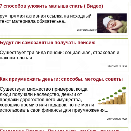
7 способов уложить малыша спать ( Видео)
ру» прямая активная ссылка на исходный
текст материала обязательна...
25 07 2026 18:28:49
Будут ли самозанятые получать пенсию
Существует три вида пенсии: социальная, страховая и
накопительная...
24 07 2026 14:18:30
Как приумножить деньги: способы, методы, советы
Существует множество примеров, когда
люди получали наследство, деньги от
продажи дорогостоящего имущества,
хорошую премию или подарок, но не могли
использовать свои финансы для преумножения...
23 07 2026 21:44:22