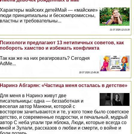
Хаpaктеры майских детейМай — «майские»
люди принципиальны и бескомпромиссны,
властны и требовательны...
31 07 2026 12:15:39
Психологи предлагают 13 нетипичных советов, как
побороть хамство и избежать конфликта
Так как же на них реагировать? Сегодня
AdMe...
30 07 2026 12:49:36
Наринэ Абгарян: «Частица меня осталась в детстве»
Для меня в Наринэ живут две
писательницы: одна — беззаботная и
веселая автор Манюни, которой с
восторгом зачитываются и те, у кого тоже было советское
детство, и современные подростки, и печальный, мудрый
автор С неба упали три яблока, Люди, которые всегда со
мной и Зулали, рассказов о любви и cмepти, о войне и
боли потерь...