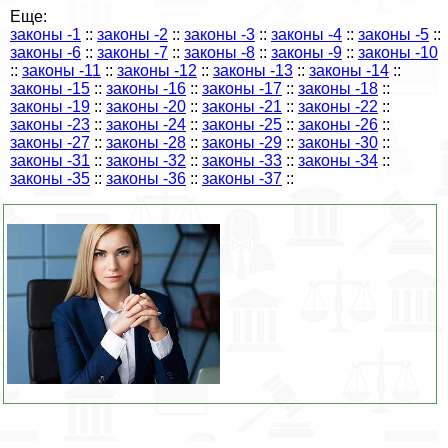
Еще:
законы -1
::
законы -2
::
законы -3
::
законы -4
::
законы -5
::
законы -6
::
законы -7
::
законы -8
::
законы -9
::
законы -10
::
законы -11
::
законы -12
::
законы -13
::
законы -14
::
законы -15
::
законы -16
::
законы -17
::
законы -18
::
законы -19
::
законы -20
::
законы -21
::
законы -22
::
законы -23
::
законы -24
::
законы -25
::
законы -26
::
законы -27
::
законы -28
::
законы -29
::
законы -30
::
законы -31
::
законы -32
::
законы -33
::
законы -34
::
законы -35
::
законы -36
::
законы -37
::