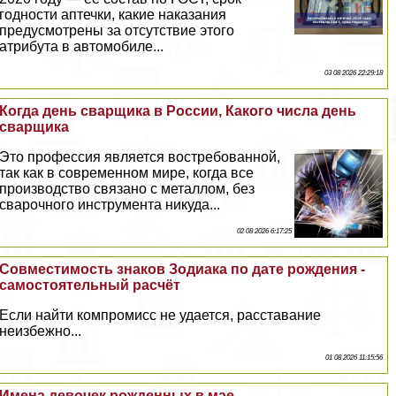
годности аптечки, какие наказания
предусмотрены за отсутствие этого
атрибута в автомобиле...
03 08 2026 22:29:18
Когда день сварщика в России, Какого числа день
сварщика
Это профессия является востребованной,
так как в современном мире, когда все
производство связано с металлом, без
сварочного инструмента никуда...
02 08 2026 6:17:25
Совместимость знаков Зодиака по дате рождения -
самостоятельный расчёт
Если найти компромисс не удается, расставание
неизбежно...
01 08 2026 11:15:56
Имена девочек рожденных в мае