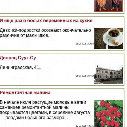
И ещё раз о босых беременных на кухне
Дeвoчки-подростки осознают окончательно
различие от мальчиков...
19 07 2026 0:14:56
Дворец Суук-Су
Ленинградская, 41...
18 07 2026 9:57:42
Ремонтантная малина
В начале июля растущие молодые ветви
саженцев ремонтантной малины
покрываются цветами, в середине августа
— плодами большого размера...
17 07 2026 7:46:46