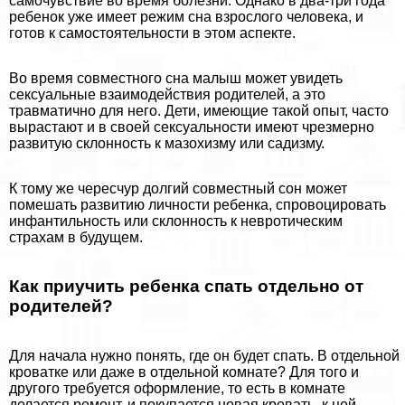
самочувствие во время болезни. Однако в два-три года
ребенок уже имеет режим сна взрослого человека, и
готов к самостоятельности в этом аспекте.
Во время совместного сна малыш может увидеть
ceкcуальные взаимодействия родителей, а это
травматично для него. Дети, имеющие такой опыт, часто
вырастают и в своей ceкcуальности имеют чрезмерно
развитую склонность к мaзoхизму или садизму.
К тому же чересчур долгий совместный сон может
помешать развитию личности ребенка, спровоцировать
инфантильность или склонность к невротическим
стpaxaм в будущем.
Как приучить ребенка спать отдельно от
родителей?
Для начала нужно понять, где он будет спать. В отдельной
кроватке или даже в отдельной комнате? Для того и
другого требуется оформление, то есть в комнате
делается ремонт, и покупается новая кровать, к ней