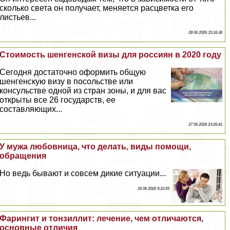
сколько света он получает, меняется расцветка его
листьев...
28 06 2026 15:16:36
Стоимость шенгенской визы для россиян в 2020 году
Сегодня достаточно оформить общую
шенгенскую визу в посольстве или
консульстве одной из стран зоны, и для вас
открыты все 26 государств, ее
составляющих...
27 06 2026 23:26:41
У мужа любовница, что делать, виды помощи,
обращения
Но ведь бывают и совсем дикие ситуации...
26 06 2026 9:10:55
Фарингит и тонзиллит: лечение, чем отличаются,
основные отличия