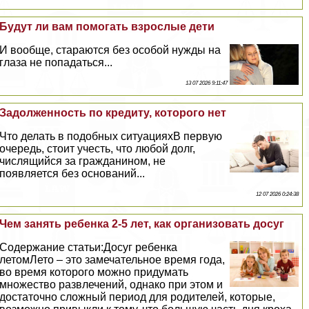
Будут ли вам помогать взрослые дети
И вообще, стараются без особой нужды на
глаза не попадаться...
13 07 2026 9:11:47
Задолженность по кредиту, которого нет
Что делать в подобных ситуацияхВ первую
очередь, стоит учесть, что любой долг,
числящийся за гражданином, не
появляется без оснований...
12 07 2026 0:24:38
Чем занять ребенка 2-5 лет, как организовать досуг
Содержание статьи:Досуг ребенка
летомЛето – это замечательное время года,
во время которого можно придумать
множество развлечений, однако при этом и
достаточно сложный период для родителей, которые,