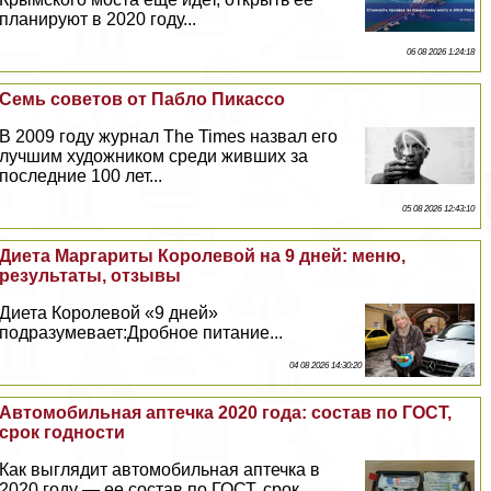
планируют в 2020 году...
06 08 2026 1:24:18
Семь советов от Пабло Пикассо
В 2009 году журнал The Times назвал его
лучшим художником среди живших за
последние 100 лет...
05 08 2026 12:43:10
Диета Маргариты Королевой на 9 дней: меню,
результаты, отзывы
Диета Королевой «9 дней»
подразумевает:Дробное питание...
04 08 2026 14:30:20
Автомобильная аптечка 2020 года: состав по ГОСТ,
срок годности
Как выглядит автомобильная аптечка в
2020 году — ее состав по ГОСТ, срок