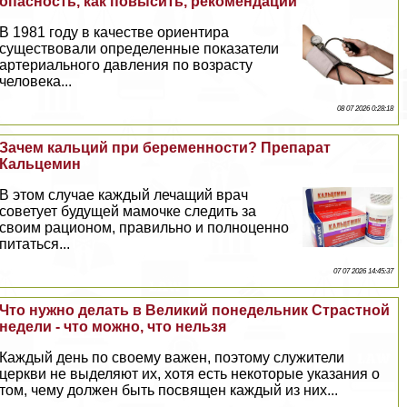
опасность, как повысить, рекомендации
В 1981 году в качестве ориентира
существовали определенные показатели
артериального давления по возрасту
человека...
08 07 2026 0:28:18
Зачем кальций при беременности? Препарат
Кальцемин
В этом случае каждый лечащий врач
советует будущей мамочке следить за
своим рационом, правильно и полноценно
питаться...
07 07 2026 14:45:37
Что нужно делать в Великий понедельник Страстной
недели - что можно, что нельзя
Каждый день по своему важен, поэтому служители
церкви не выделяют их, хотя есть некоторые указания о
том, чему должен быть посвящен каждый из них...