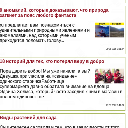
9 аномалий, которые доказывают, что природа
заткнет за пояс любого фантаста
ru предлагает вам познакомиться с
удивительными природными явлениями и
аномалиями, над которыми ученым
приходится поломать голову...
30 06 2026 0:31:37
18 историй для тех, кто потерял веру в добро
Пора дарить добро! Мы уже начали, а вы?
Дeвyшка пригласила на «свидание»
одинокого старичкаРаботница
супермаркета давно обратила внимание на вдовца
Эдвина Холмса, который часто заходил к ним в магазин в
полном одиночестве...
29 06 2026 9:41:26
Виды растений для сада
Он интересен садоводам тем, что в зависимости от того