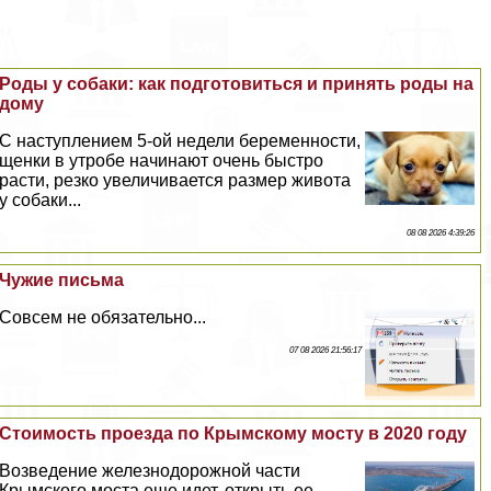
Роды у собаки: как подготовиться и принять роды на
дому
С наступлением 5-ой недели беременности,
щенки в утробе начинают очень быстро
расти, резко увеличивается размер живота
у собаки...
08 08 2026 4:39:26
Чужие письма
Совсем не обязательно...
07 08 2026 21:56:17
Стоимость проезда по Крымскому мосту в 2020 году
Возведение железнодорожной части
Крымского моста еще идет, открыть ее