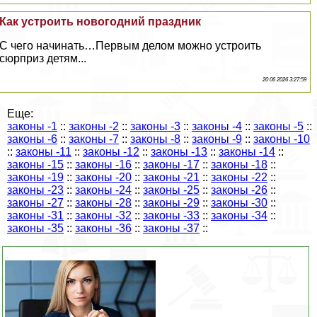
Как устроить новогодний праздник
С чего начинать…Первым делом можно устроить
сюрприз детям...
20 06 2026 3:27:59
Еще:
законы -1
::
законы -2
::
законы -3
::
законы -4
::
законы -5
::
законы -6
::
законы -7
::
законы -8
::
законы -9
::
законы -10
::
законы -11
::
законы -12
::
законы -13
::
законы -14
::
законы -15
::
законы -16
::
законы -17
::
законы -18
::
законы -19
::
законы -20
::
законы -21
::
законы -22
::
законы -23
::
законы -24
::
законы -25
::
законы -26
::
законы -27
::
законы -28
::
законы -29
::
законы -30
::
законы -31
::
законы -32
::
законы -33
::
законы -34
::
законы -35
::
законы -36
::
законы -37
::