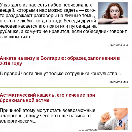
У каждого из нас есть набор неочевидных
вещей, которыми нас можно задеть — кого-
то раздражают разговоры на личные темы,
кто-то не любит, когда в ходе беседы другой
человек касается его локтя или пуговицы на
рубашке, а кому-то не нравится, если собеседник говорит
слишком тихо...
29 07 2026 6:10:16
Анкета на визу в Болгарию: образец заполнения в
2019 году
В правой части пишут только сотрудники консульства...
28 07 2026 3:14:35
Астматический кашель, его лечение при
бронхиальной астме
Причиной этому могут стать всевозможные
аллергены, ввиду чего его еще называют
аллергическим...
27 07 2026 8:42:50