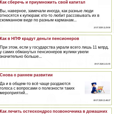
Как сберечь и приумножить свой капитал
Вы, наверное, замечали иногда, как разные люди
относятся к купюрам: кто-то любит рассовывать их в
скомканном виде по разным карманам...
10 07 2026 11:29:56
Как в НПФ крадут деньги пенсионеров
При этом, если у государства украли всего лишь 11 млрд,
у самих обманутых пенсионеров жулики увели
значительно больше...
09 07 2026 2:21:55
Снова о раннем развитии
Да и в общем-то всё чаще раздаются
голоса с вопросами о полезности таких
мероприятий...
08 07 2026 21:48:37
Как лечить остеохондроз позвоночника в домашних