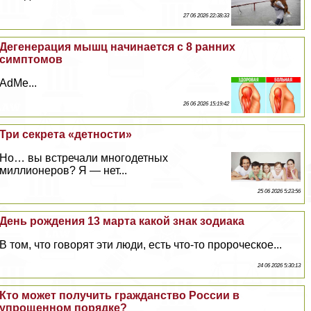
27 06 2026 22:38:33
Дегенерация мышц начинается с 8 ранних
симптомов
AdMe...
26 06 2026 15:19:42
Три секрета «детности»
Но… вы встречали многодетных
миллионеров? Я — нет...
25 06 2026 5:23:56
День рождения 13 марта какой знак зодиака
В том, что говорят эти люди, есть что-то пророческое...
24 06 2026 5:30:13
Кто может получить гражданство России в
упрощенном порядке?