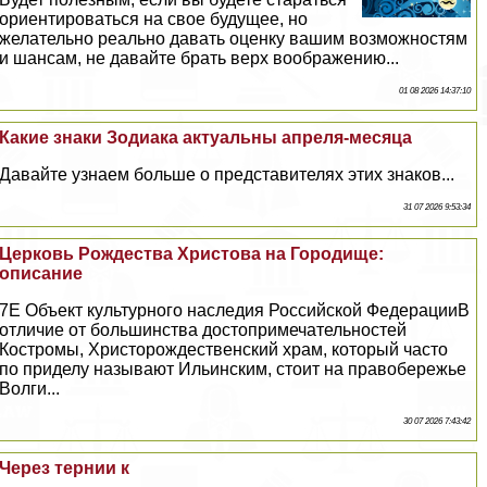
ориентироваться на свое будущее, но
желательно реально давать оценку вашим возможностям
и шансам, не давайте брать верх воображению...
01 08 2026 14:37:10
Какие знаки Зодиака актуальны апреля-месяца
Давайте узнаем больше о представителях этих знаков...
31 07 2026 9:53:34
Церковь Рождества Христова на Городище:
описание
7E Объект культурного наследия Российской ФедерацииВ
отличие от большинства достопримечательностей
Костромы, Христорождественский храм, который часто
по приделу называют Ильинским, стоит на правобережье
Волги...
30 07 2026 7:43:42
Через тернии к