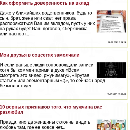
Как оформить доверенность на вклад
Даже у ближайших родственников, будь то
сын, брат, жена или сват, нет права
распоряжаться Вашим вкладом, пусть у них
на руках будет Ваш договор, сберкнижка
или паспорт...
18 07 2026 5:39:35
Мои друзья в соцсетях замолчали
И если раньше люди сопровождали записи
хотя бы комментарими в духе «Всем
смотреть это видео, ржунимагу», «Крутая
статья» или элементарным «:)», то сейчас народ
безмолвствует...
17 07 2026 15:36:48
10 верных признаков того, что мужчина вас
разлюбил
Правда, иногда женщины склонны видеть
любовь там, где ее вовсе нет...