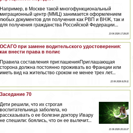
Например, в Москве такой многофункциональный
миграционный центр (ММЦ) занимается оформлением
любых документов для получения как РВП и ВНЖ, так и
для получения гражданства Российской Федерации...
23 06 2026 17:28:20
ОСАГО при замене водительского удостоверения:
как внести права в полис
Правила составления приглашенияПриглашающая
сторона должна постоянно проживать во Франции или
иметь вид на жительство сроком не менее трех лет...
22 06 2026 8:29:11
Заседание 70
Дети решили, что их строгая
воспитательница заболела, но
рассказывать о ее болезни доктору Ивару
не спешили: боялись, что он ее вылечит...
21 06 2026 20:33:37