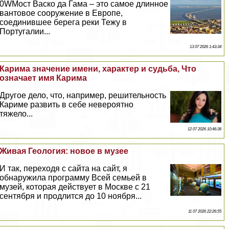
0WМост Васко да Гама – это самое длинное
вантовое сооружение в Европе,
соединившее берега реки Тежу в
Португалии...
13 07 2026 1:43:34
Карима значение имени, хаpaктер и судьба, Что
означает имя Карима
Другое дело, что, например, решительность
Кариме развить в себе невероятно
тяжело...
12 07 2026 10:46:36
Живая Геология: новое в музее
И так, переходя с сайта на сайт, я
обнаружила программу Всей семьей в
музей, которая действует в Москве с 21
сентября и продлится до 10 ноября...
11 07 2026 22:26:55