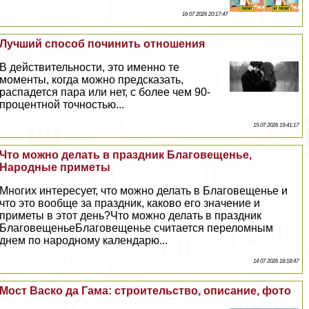
16 07 2026 20:17:47
Лучший способ починить отношения
В действительности, это именно те
моменты, когда можно предсказать,
распадется пара или нет, с более чем 90-
процентной точностью...
15 07 2026 19:41:17
Что можно делать в праздник Благовещенье,
Народные приметы
Многих интересует, что можно делать в Благовещенье и
что это вообще за праздник, каково его значение и
приметы в этот день?Что можно делать в праздник
БлаговещеньеБлаговещенье считается переломным
днем по народному календарю...
14 07 2026 18:18:47
Мост Васко да Гама: строительство, описание, фото