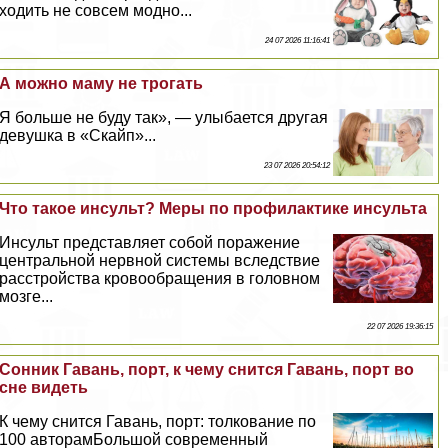
ходить не совсем модно...
24 07 2026 11:16:41
А можно маму не трогать
Я больше не буду так», — улыбается другая
дeвyшка в «Скайп»...
23 07 2026 20:54:12
Что такое инсульт? Меры по профилактике инсульта
Инсульт представляет собой поражение
центральной нервной системы вследствие
расстройства кровообращения в головном
мозге...
22 07 2026 19:36:15
Сонник Гавань, порт, к чему снится Гавань, порт во
сне видеть
К чему снится Гавань, порт: толкование по
100 авторамБольшой современный