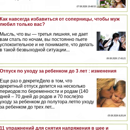
07 08 2026 19:48:53
Как навсегда избавиться от соперницы, чтобы муж
любил только вас?
Мысль, что вы — третья лишняя, не дает
вам спать по ночам, вы постоянно пьете
успокоительное и не понимаете, что делать
в такой безвыходной ситуации...
06 08 2026 17:43:21
Отпуск по уходу за ребенком до 3 лет : изменения
Еще раз о декретеДело в том, что
декретный отпуск делится на несколько
периодов:по беременности и родам (140
дней – 70 дней до родов и 70 после)по
уходу за ребенком до полутора летпо уходу
за ребенком до трех лет...
05 08 2026 8:20:24
11 упражнений для снятия напряжения в шее и