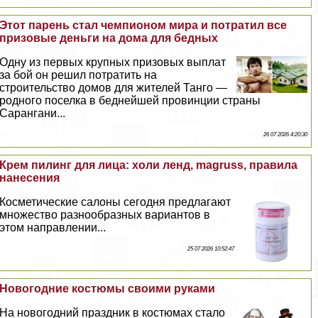
Этот парень стал чемпионом мира и потратил все
призовые деньги на дома для бедных
Одну из первых крупных призовых выплат
за бой он решил потратить на
строительство домов для жителей Танго —
родного поселка в беднейшей провинции страны
Сарангани...
26 07 2026 4:20:30
Крем пилинг для лица: холи ленд, magruss, правила
нанесения
Косметические салоны сегодня предлагают
множество разнообразных вариантов в
этом направлении...
25 07 2026 10:52:47
Новогодние костюмы своими руками
На новогодний праздник в костюмах стало