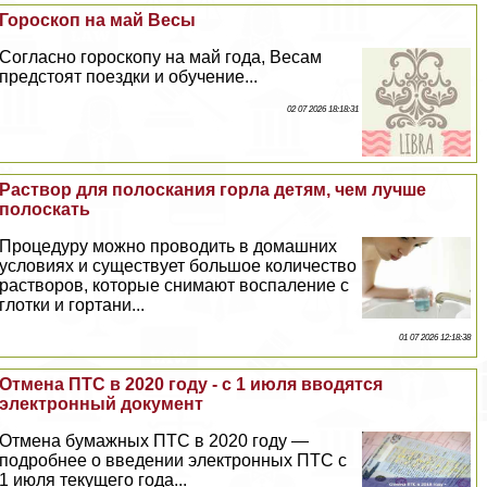
Гороскоп на май Весы
Согласно гороскопу на май года, Весам
предстоят поездки и обучение...
02 07 2026 18:18:31
Раствор для полоскания горла детям, чем лучше
полоскать
Процедуру можно проводить в домашних
условиях и существует большое количество
растворов, которые снимают воспаление с
глотки и гортани...
01 07 2026 12:18:38
Отмена ПТС в 2020 году - с 1 июля вводятся
электронный документ
Отмена бумажных ПТС в 2020 году —
подробнее о введении электронных ПТС с
1 июля текущего года...