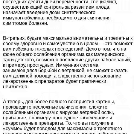
последних десяти дней беременности, специалист,
осуществляющий контроль за развитием плода,
назначает введение дозы синтетического
иммуноглобулина, необходимого для смягчения
симптомов болезни.
В-третьих, будьте максимально внимательны и трепетны к
своему здоровью и самочувствию в целом — это поможет
вам избежать тяжелых последствий. Дело в том, что на
фоне общего ослабления организма как материнского,
так и детского, возможно появление других заболеваний,
к примеру, простудных. Иммунная система,
занимающаяся борьбой с ветрянкой, не сможет оказать
вам должной помощи, а следственно использование
лекарственных препаратов будет пpaктически
неизбежно.
А теперь, для более полного восприятия картины,
произведите несложные вычисления: сложите
ослабленный организм с вирусом ветряной оспы,
прибавьте, к примеру, простудное заболевание и
лекарственные препараты. То, что вы получите в
«сумме» будет поводом для максимально трепетного
отношения к своему организму на период заболевания