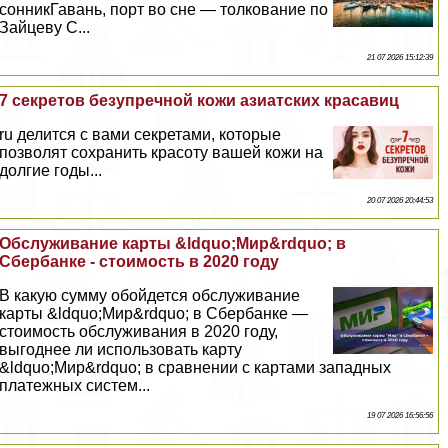
сонникГавань, порт во сне — толкование по
Зайцеву С...
21 07 2026 15:12:39
7 секретов безупречной кожи азиатских красавиц
ru делится с вами секретами, которые
позволят сохранить красоту вашей кожи на
долгие годы...
20 07 2026 20:44:53
Обслуживание карты &ldquo;Мир&rdquo; в
Сбербанке - стоимость в 2020 году
В какую сумму обойдется обслуживание
карты &ldquo;Мир&rdquo; в Сбербанке —
стоимость обслуживания в 2020 году,
выгоднее ли использовать карту
&ldquo;Мир&rdquo; в сравнении с картами западных
платежных систем...
19 07 2026 16:56:56