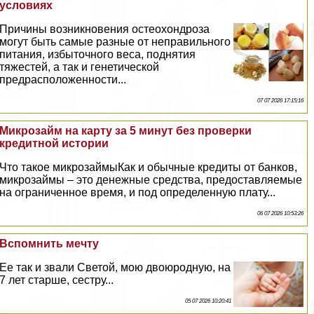
условиях
Причины возникновения остеохондроза
могут быть самые разные от неправильного
питания, избыточного веса, поднятия
тяжестей, а так и генетической
предрасположенности...
07 07 2026 17:15:16
Микрозайм на карту за 5 минут без проверки
кредитной истории
Что такое микрозаймыКак и обычные кредиты от банков,
микрозаймы – это денежные средства, предоставляемые
на ограниченное время, и под определенную плату...
06 07 2026 10:53:26
Вспомнить мечту
Ее так и звали Светой, мою двоюродную, на
7 лет старше, сестру...
05 07 2026 10:20:41