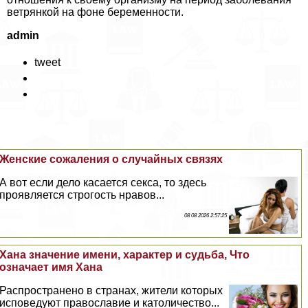
ветрянкой на фоне беременности.
admin
tweet
Женские сожаления о случайных связях
А вот если дело касается ceкcа, то здесь
проявляется строгость нравов...
08 08 2026 2:57:25
Хана значение имени, хаpaктер и судьба, Что
означает имя Хана
Распространено в странах, жители которых
исповедуют православие и католичество...