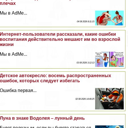
плечах
Мы в AdMe...
04 08 2026 8:11:15
Интернет-пользователи рассказали, какие ошибки
воспитания действительно мешают им во взрослой
жизни
Мы в AdMe...
03 08 2026 3:12:13
Детское автокресло: восемь распространенных
ошибок, которых следует избегать
Ошибка первая...
02 08 2026 14:40:25
Луна в знаке Водолея – лунный день
Будет полезным, если вы будете стараться