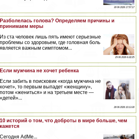
30 06 2026 17:57:17
Разболелась голова? Определяем причины и
принимаем меры
Из ста человек лишь пять имеют серьезные
проблемы со здоровьем, где головная боль
является важным симптомом...
29 06 2026 6:32:25
Если мужчина не хочет ребенка
Если забить в поисковик «когда мужчина не
хочет», то первым выпадет «женщину»,
потом «жениться» и на третьем месте —
«детей»...
28 06 2026 10:13:30
10 историй о том, что доброты в мире больше, чем
кажется
Сегодня AdMe...