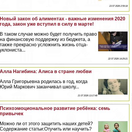
23 07 2026 2:59:18
Новый закон об алиментах - важные изменения 2020
года, закон уже вступил в силу в марте!
В таком случае можно будет получить право
на финансовую поддержку из бюджета, а
также прекрасно усложнить жизнь отца-
уклониста...
22 07 2026 14:29:21
Алла Нагибина: Алиса в стране любви
Алла Григорьевна родилась в год, когда
Юрий Маркович заканчивал школу...
21 07 2026 13:17:48
Психоэмоциональное развитие ребёнка: семь
привычек
Можно ли от этого защитить наших детей?
Содержание статьи:Отучить или научить?