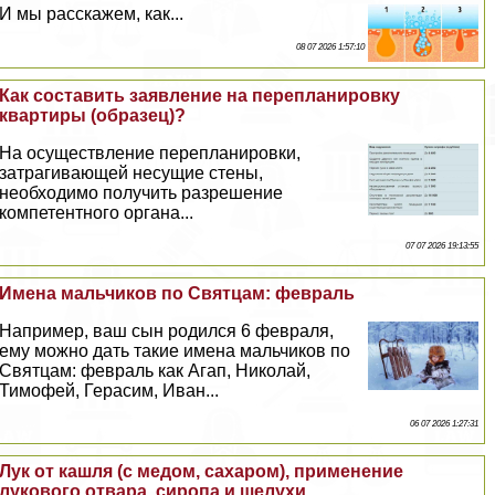
И мы расскажем, как...
08 07 2026 1:57:10
Как составить заявление на перепланировку
квартиры (образец)?
На осуществление перепланировки,
затрагивающей несущие стены,
необходимо получить разрешение
компетентного органа...
07 07 2026 19:13:55
Имена мальчиков по Святцам: февраль
Например, ваш сын родился 6 февраля,
ему можно дать такие имена мальчиков по
Святцам: февраль как Агап, Николай,
Тимофей, Герасим, Иван...
06 07 2026 1:27:31
Лук от кашля (с медом, сахаром), применение
лукового отвара, сиропа и шелухи