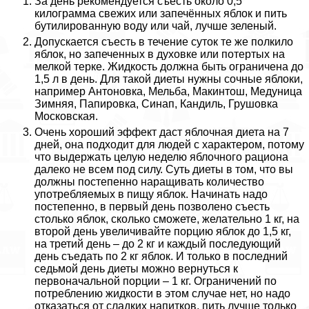
За день рекомендуется съесть около 0,5
килограмма свежих или запечённых яблок и пить
бутилированную воду или чай, лучше зеленый.
Допускается съесть в течение суток те же полкило
яблок, но запеченных в духовке или потертых на
мелкой терке. Жидкость должна быть ограничена до
1,5 л в день. Для такой диеты нужны сочные яблоки,
например Антоновка, Мельба, Макинтош, Медуница
Зимняя, Папировка, Синап, Кандиль, Грушовка
Московская.
Очень хороший эффект даст яблочная диета на 7
дней, она подходит для людей с хаpaктером, потому
что выдержать целую неделю яблочного рациона
далеко не всем под силу. Суть диеты в том, что вы
должны постепенно наращивать количество
употрeбляемых в пищу яблок. Начинать надо
постепенно, в первый день позволено съесть
столько яблок, сколько сможете, желательно 1 кг, на
второй день увеличивайте порцию яблок до 1,5 кг,
на третий день – до 2 кг и каждый последующий
день съедать по 2 кг яблок. И только в последний
седьмой день диеты можно вернуться к
первоначальной порции – 1 кг. Ограничений по
потрeблению жидкости в этом случае нет, но надо
отказаться от сладких напитков, пить лучше только