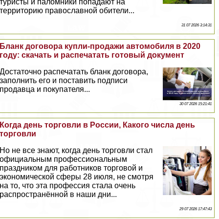
туристы и паломники попадают на
территорию православной обители...
31 07 2026 3:14:31
Бланк договора купли-продажи автомобиля в 2020
году: скачать и распечатать готовый документ
Достаточно распечатать бланк договора,
заполнить его и поставить подписи
продавца и покупателя...
30 07 2026 15:21:41
Когда день торговли в России, Какого числа день
торговли
Но не все знают, когда день торговли стал
официальным профессиональным
праздником для работников торговой и
экономической сферы 28 июля, не смотря
на то, что эта профессия стала очень
распространённой в наши дни...
29 07 2026 17:47:43