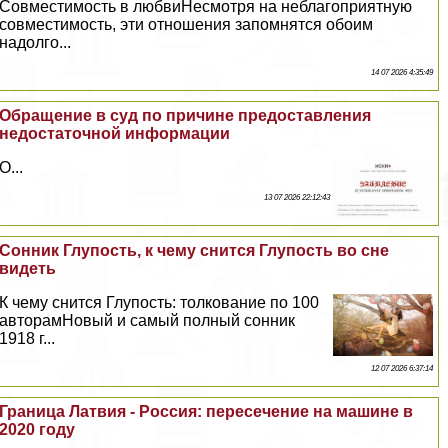
Совместимость в любвиНесмотря на нeблагоприятную
совместимость, эти отношения запомнятся обоим
надолго...
14 07 2026 4:35:49
Обращение в суд по причине предоставления
недостаточной информации
О...
13 07 2026 22:12:43
Сонник Глупость, к чему снится Глупость во сне
видеть
К чему снится Глупость: толкование по 100
авторамНовый и самый полный сонник
1918 г...
12 07 2026 6:37:14
Граница Латвия - Россия: пересечение на машине в
2020 году