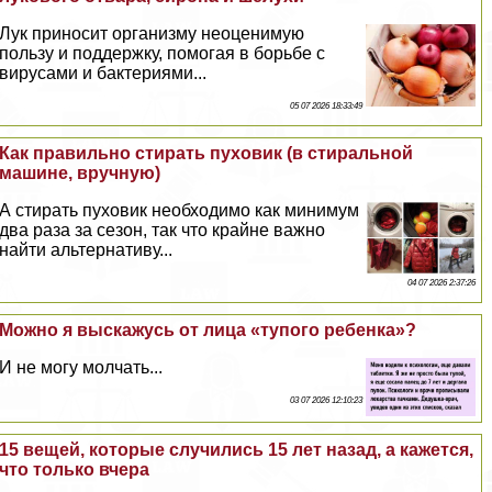
Лук приносит организму неоценимую
пользу и поддержку, помогая в борьбе с
вирусами и бактериями...
05 07 2026 18:33:49
Как правильно стирать пуховик (в стиральной
машине, вручную)
А стирать пуховик необходимо как минимум
два раза за сезон, так что крайне важно
найти альтернативу...
04 07 2026 2:37:26
Можно я выскажусь от лица «тупого ребенка»?
И не могу молчать...
03 07 2026 12:10:23
15 вещей, которые случились 15 лет назад, а кажется,
что только вчера