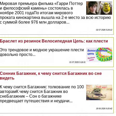
Мировая премьера фильма «Гарри Поттер
и философский камень» состоялась в
ноябре 2001 годаПо итогам мирового
проката кинокартина вышла на 2-е место за всю историю
с суммой более 976 млн долларов...
02 07 2026 5:24:12
Браслет из резинок Велосипедная Цепь: как плести
Это трендовое и модное украшение плести
довольно просто...
01 07 2026 9:18:31
Сонник Багажник, к чему снится Багажник во сне
видеть
К чему снится Багажник: толкование по 100
авторамК чему снится Багажник во
снеБагажник – Сон о багажнике
предвещает путешествия и неудачи...
30 06 2026 9:20:42