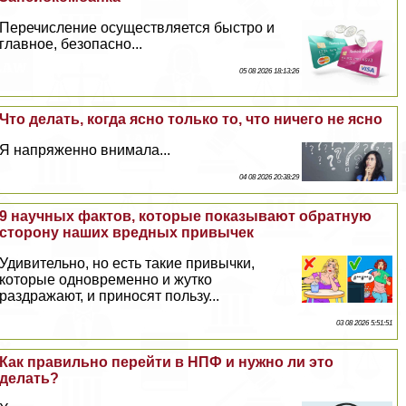
Перечисление осуществляется быстро и
главное, безопасно...
05 08 2026 18:13:26
Что делать, когда ясно только то, что ничего не ясно
Я напряженно внимала...
04 08 2026 20:38:29
9 научных фактов, которые показывают обратную
сторону наших вредных привычек
Удивительно, но есть такие привычки,
которые одновременно и жутко
раздражают, и приносят пользу...
03 08 2026 5:51:51
Как правильно перейти в НПФ и нужно ли это
делать?