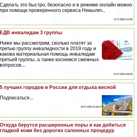
Сделать это быстро, безопасно и в режиме онлайн можно
при помощи проверенного сервиса Невылет...
11 07 2026 4:15:46
ЕДВ инвалидам 3 группы
Ниже мы рассмотрим, сколько платят за
третью группу инвалидности в 2019 году и
какова материальная помощь инвалидам
третьей группы, а также коснемся смежных
вопросов...
10 07 2026 0:40:49
5 лучших городов в России для отдыха весной
Подписаться...
09 07 2026 15:34:41
Откуда берутся расширенные поры и как добиться
гладкой кожи без дорогих салонных процедур