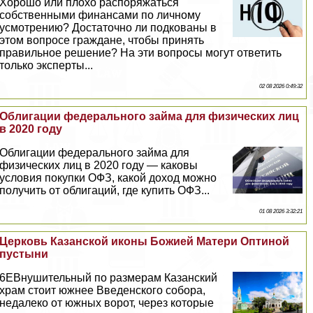
Хорошо или плохо распоряжаться
собственными финансами по личному
усмотрению? Достаточно ли подкованы в
этом вопросе граждане, чтобы принять
правильное решение? На эти вопросы могут ответить
только эксперты...
02 08 2026 0:49:32
Облигации федерального займа для физических лиц
в 2020 году
Облигации федерального займа для
физических лиц в 2020 году — каковы
условия покупки ОФЗ, какой доход можно
получить от облигаций, где купить ОФЗ...
01 08 2026 3:32:21
Церковь Казанской иконы Божией Матери Оптиной
пустыни
6EВнушительный по размерам Казанский
храм стоит южнее Введенского собора,
недалеко от южных ворот, через которые