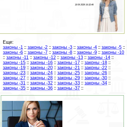
18 06 2026 16:32:46
Еще:
законы -1
::
законы -2
::
законы -3
::
законы -4
::
законы -5
::
законы -6
::
законы -7
::
законы -8
::
законы -9
::
законы -10
::
законы -11
::
законы -12
::
законы -13
::
законы -14
::
законы -15
::
законы -16
::
законы -17
::
законы -18
::
законы -19
::
законы -20
::
законы -21
::
законы -22
::
законы -23
::
законы -24
::
законы -25
::
законы -26
::
законы -27
::
законы -28
::
законы -29
::
законы -30
::
законы -31
::
законы -32
::
законы -33
::
законы -34
::
законы -35
::
законы -36
::
законы -37
::