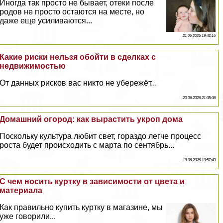
Иногда так просто не бывает, отеки после
родов не просто остаются на месте, но
даже еще усиливаются...
21 06 2026 19:42:16
Какие риски нельзя обойти в сделках с
недвижимостью
От данных рисков вас никто не убережёт...
20 06 2026 21:35:36
Домашний огород: как вырастить укроп дома
Поскольку культура любит свет, гораздо легче процесс
роста будет происходить с марта по сентябрь...
19 06 2026 10:57:43
С чем носить куртку в зависимости от цвета и
материала
Как правильно купить куртку в магазине, мы
уже говорили...