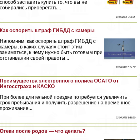
способ заставить купить то, что вы не
собирались приобретать...
24 06 2026 3:31:25
Как оспорить штраф ГИБДД с камеры
Напомним, как оспорить штраф ГИБДД с
камеры, в каких случаях стоит этим
заниматься, к чему нужно быть готовым при
отстаивании своей правоты...
23 06 2026 5:54:57
Преимущества электронного полиса ОСАГО от
Ингосстpaxa и КАСКО
При более длительной поездке потребуется увеличить
срок пребывания и получить разрешение на временное
проживание...
22 06 2026 1:16:30
Отеки после родов — что делать?