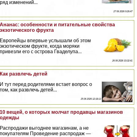
ряд изменений...
27 06 2026 9:26:47
Ананас: особенности и питательные свойства
экзотического фрукта
Европейцы впервые услышали об этом
экзотическом фрукте, когда моряки
привезли его с острова Гваделупа...
26 06 2026 10:32:41
Как развлечь детей
И тут перед родителями встает вопрос о
том, как развлечь детей...
25 06 2026 12:18:13
10 вещей, о которых молчат продавцы магазинов
одежды
Распродажи выгоднее магазинам, а не
покупателям Проведение распродаж —