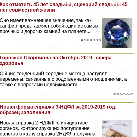
Как отметить 45 лет свадьбы, сценарий свадьбы 45
лет совместной жизни
Оно имеет важнейшее значение, так как
сапфир представляет собой один из самых
прочных и дорогих камней на планете...
29 06 2026 12:12:18
Гороскоп Скорпиона на Октябрь 2019 - сфера
здоровья
Общие тенденцииВ середине месяца наступят
перемены, связанные с родственными отношениями, а
также с вопросами недвижимости...
28 06 2026 7:42:20
Новая форма справки 3-НДФЛ за 2019-2019 год:
образец заполнения
Новая справка 2-НДФЛПо инициативе
органов, контролирующих поступление
налогов в казну справка 2НДФЛ получила