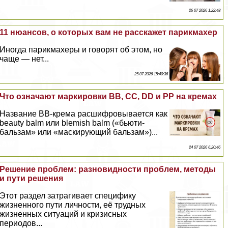
26 07 2026 1:22:48
11 нюансов, о которых вам не расскажет парикмахер
Иногда парикмахеры и говорят об этом, но
чаще — нет...
25 07 2026 15:40:36
Что означают маркировки BB, CC, DD и PP на кремах
Название BB-крема расшифровывается как
beauty balm или blemish balm («бьюти-
бальзам» или «маскирующий бальзам»)...
24 07 2026 6:20:46
Решение проблем: разновидности проблем, методы
и пути решения
Этот раздел затрагивает специфику
жизненного пути личности, её трудных
жизненных ситуаций и кризисных
периодов...