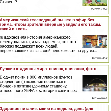
Стивен Р...
20 07 2026 12:50:42
Американский телеведущий вышел в эфир без
грима, чтобы зрители впервые увидели его таким,
какой он есть
ru вдохновила история американского
тележурналиста, и мы надеемся, что этот
рассказ поддержит всех людей,
переживающих из-за своей непохожести на других...
19 07 2026 4:47:42
Лучшие стадионы мира: список, описание, фото
Бюджет почти в 800 миллионов фунтов
стерлингов (!) позволил появиться в
Лондоне пятизвездочному стадиону,
отнесенного УЕФА к категории «элитных»...
18 07 2026 9:33:36
Здоровое питание: меню на неделю, день (для