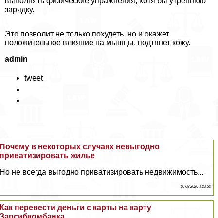
выполнять физические упражнения, хотя бы утреннюю
зарядку.
Это позволит не только похудеть, но и окажет
положительное влияние на мышцы, подтянет кожу.
admin
tweet
Почему в некоторых случаях невыгодно
приватизировать жилье
Но не всегда выгодно приватизировать недвижимость...
06 08 2026 3:23:52
Как перевести деньги с карты на карту
Запсибкомбанка