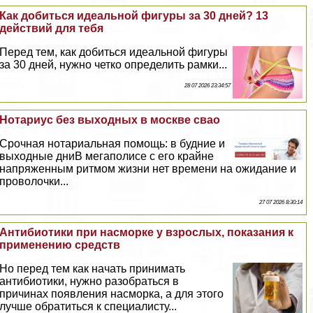
Как добиться идеальной фигуры за 30 дней? 13
действий для тебя
Перед тем, как добиться идеальной фигуры
за 30 дней, нужно четко определить рамки...
28 07 2026 23:34:57
Нотариус без выходных в москве свао
Срочная нотариальная помощь: в будние и
выходные дниВ мегаполисе с его крайне
напряженным ритмом жизни нет времени на ожидание и
проволочки...
27 07 2026 8:30:14
Антибиотики при насморке у взрослых, показания к
применению средств
Но перед тем как начать принимать
антибиотики, нужно разобраться в
причинах появления насморка, а для этого
лучше обратиться к специалисту...