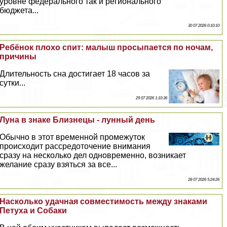
уровне федерального так и регионального
бюджета...
30 07 2026 0:10:10
Ребёнок плохо спит: малыш просыпается по ночам,
причины
Длительность сна достигает 18 часов за
сутки...
29 07 2026 1:10:36
Луна в знаке Близнецы - лунный день
Обычно в этот временной промежуток
происходит рассредоточение внимания
сразу на несколько дел одновременно, возникает
желание сразу взяться за все...
28 07 2026 5:24:26
Насколько удачная совместимость между знаками
Пeтyxа и Собаки