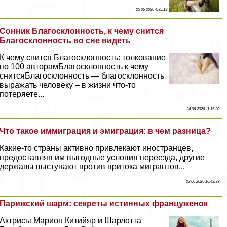
25 06 2026 4:35:19
Сонник Благосклонность, к чему снится
Благосклонность во сне видеть
К чему снится Благосклонность: толкование
по 100 авторамБлагосклонность к чему
снитсяБлагосклонность — благосклонность
выражать человеку – в жизни что-то
потеряете...
24 06 2026 11:15:20
Что такое иммиграция и эмиграция: в чем разница?
Какие-то страны активно привлекают иностранцев,
предоставляя им выгодные условия переезда, другие
державы выступают против притока мигрантов...
23 06 2026 16:49:33
Парижский шарм: секреты истинных француженок
Актрисы Марион Китийяр и Шарлотта