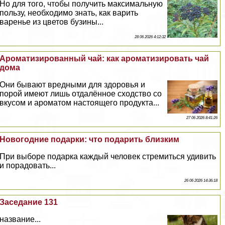
Но для того, чтобы получить максимальную
пользу, необходимо знать, как варить
варенье из цветов бузины...
28 06 2026 4:12:32
Ароматизированный чай: как ароматизировать чай
дома
Они бывают вредными для здоровья и
порой имеют лишь отдалённое сходство со
вкусом и ароматом настоящего продукта...
27 06 2026 8:41:26
Новогодние подарки: что подарить близким
При выборе подарка каждый человек стремиться удивить
и порадовать...
26 06 2026 14:36:18
Заседание 131
название...