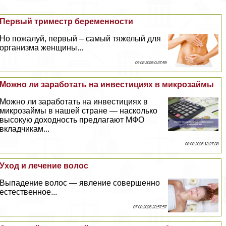
Первый триместр беременности
Но пожалуй, первый – самый тяжелый для
организма женщины...
09 08 2026 0:37:59
Можно ли заработать на инвестициях в микрозаймы
Можно ли заработать на инвестициях в
микрозаймы в нашей стране — насколько
высокую доходность предлагают МФО
вкладчикам...
08 08 2026 13:27:38
Уход и лечение волос
Выпадение волос — явление совершенно
естественное...
07 08 2026 23:57:57