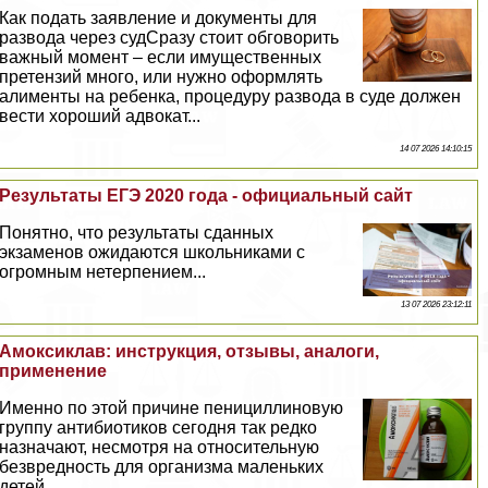
Как подать заявление и документы для
развода через судСразу стоит обговорить
важный момент – если имущественных
претензий много, или нужно оформлять
алименты на ребенка, процедуру развода в суде должен
вести хороший адвокат...
14 07 2026 14:10:15
Результаты ЕГЭ 2020 года - официальный сайт
Понятно, что результаты сданных
экзаменов ожидаются школьниками с
огромным нетерпением...
13 07 2026 23:12:11
Амоксиклав: инструкция, отзывы, аналоги,
применение
Именно по этой причине пенициллиновую
группу антибиотиков сегодня так редко
назначают, несмотря на относительную
безвредность для организма маленьких
детей...