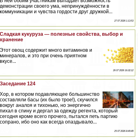
В ней обоим участникам выпадает возможность
демонстрации своего ума, непринуждённости в
коммуникации и чувства гордости друг дружкой...
27 07 2026 1:13:53
Сладкая кукуруза — полезные свойства, выбор и
хранение
Этот овощ содержит много витаминов и
минералов, и это при очень приятном
вкусе...
26 07 2026 16:32:12
Заседание 124
Хор, в котором подавляющее большинство
составляли басы (их было трое!), скучился
вокруг аналоя и тихонько, но энергично
пихал в спину и дергал за одежду регента, который
сегодня кроме всего прочего, пытался петь партию
сопрано, ибо оно как всегда опаздывало...
25 07 2026 8:49:49