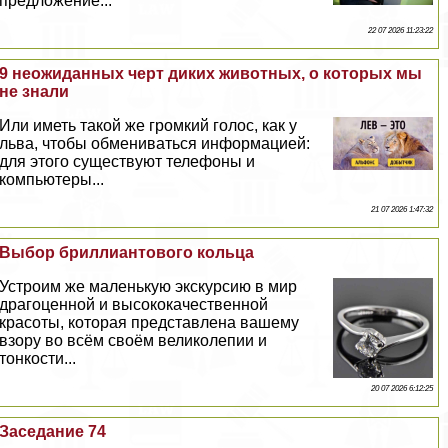
предложение...
22 07 2026 11:23:22
9 неожиданных черт диких животных, о которых мы
не знали
Или иметь такой же громкий голос, как у
льва, чтобы обмениваться информацией:
для этого существуют телефоны и
компьютеры...
21 07 2026 1:47:32
Выбор бриллиантового кольца
Устроим же маленькую экскурсию в мир
драгоценной и высококачественной
красоты, которая представлена вашему
взору во всём своём великолепии и
тонкости...
20 07 2026 6:12:25
Заседание 74