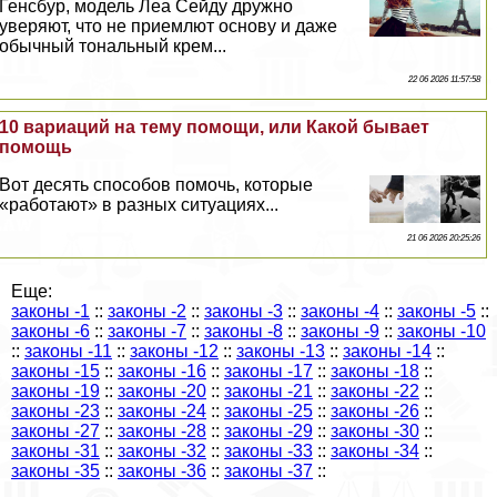
Генсбур, модель Леа Сейду дружно
уверяют, что не приемлют основу и даже
обычный тональный крем...
22 06 2026 11:57:58
10 вариаций на тему помощи, или Какой бывает
помощь
Вот десять способов помочь, которые
«работают» в разных ситуациях...
21 06 2026 20:25:26
Еще:
законы -1
::
законы -2
::
законы -3
::
законы -4
::
законы -5
::
законы -6
::
законы -7
::
законы -8
::
законы -9
::
законы -10
::
законы -11
::
законы -12
::
законы -13
::
законы -14
::
законы -15
::
законы -16
::
законы -17
::
законы -18
::
законы -19
::
законы -20
::
законы -21
::
законы -22
::
законы -23
::
законы -24
::
законы -25
::
законы -26
::
законы -27
::
законы -28
::
законы -29
::
законы -30
::
законы -31
::
законы -32
::
законы -33
::
законы -34
::
законы -35
::
законы -36
::
законы -37
::