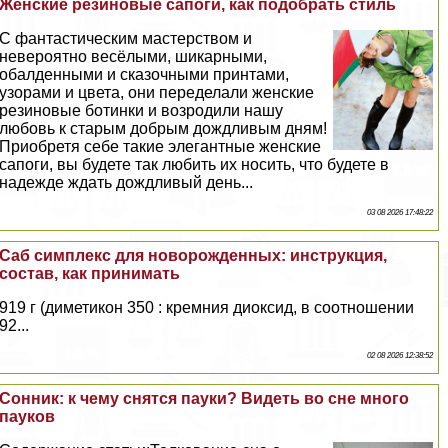
Женские резиновые сапоги, как подобрать стиль
С фантастическим мастерством и
невероятно весёлыми, шикарными,
обалденными и сказочными принтами,
узорами и цвета, они переделали женские
резиновые ботинки и возродили нашу
любовь к старым добрым дождливым дням!
Приобретя себе такие элегантные женские
сапоги, вы будете так любить их носить, что будете в
надежде ждать дождливый день...
03 08 2026 17:48:22
Саб симплекс для новорожденных: инструкция,
состав, как принимать
919 г (диметикон 350 : кремния диоксид, в соотношении
92...
02 08 2026 12:38:52
Сонник: к чему снятся пауки? Видеть во сне много
пауков