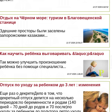
12 07 2026 8:42:52
Отдых на Чёрном море: туризм в Благовещенской
станице
Здешние просторы были заселены
запорожскими казаками...
11 07 2026 22:54:27
Как научить ребёнка выговаривать &laquo;р&raquo
Так можно улучшить произношение
ребёнка без помощи специалиста...
10 07 2026 1:38:24
Отпуск по уходу за ребенком до 3 лет : изменения
Еще раз о декретеДело в том, что
декретный отпуск делится на несколько
периодов:по беременности и родам (140
дней – 70 дней до родов и 70 после)по
уходу за ребенком до полутора летпо уходу