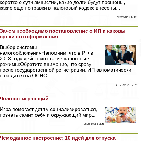
коротко о сути амнистии, какие долги будут прощены,
какие еще поправки в налоговый кодекс внесены...
06 07 2026 4:14:12
Зачем необходимо постановление о ИП и каковы
сроки его оформления
Выбор системы
налогообложенияНапомним, что в РФ в
2018 году действуют такие налоговые
режимы:Обратите внимание, что сразу
после государственной регистрации, ИП автоматически
находится на ОСНО...
05 07 2026 20:57:39
Человек играющий
Игра помогает детям социализироваться,
познать самих себя и окружающий мир...
04 07 2026 5:26:43
Чемоданное настроение: 10 идей для отпуска