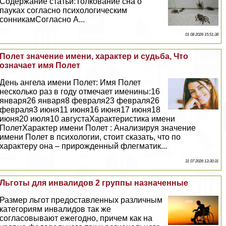
Содержание статьи:Толкование сна о
пауках согласно психологическим
сонникамСогласно А...
01 08 2026 15:51:38
Полет значение имени, хаpaктер и судьба, Что
означает имя Полет
День ангела имени Полет: Имя Полет
несколько раз в году отмечает именины:16
января26 января8 февраля23 февраля26
февраля3 июня11 июня16 июня17 июня18
июня20 июля10 августаХаpaктеристика имени
ПолетХаpaктер имени Полет : Анализируя значение
имени Полет в психологии, стоит сказать, что по
хаpaктеру она – прирожденный флегматик...
31 07 2026 13:30:31
Льготы для инвалидов 2 группы назначенные
Размер льгот предоставленных различным
категориям инвалидов так же
согласовывают ежегодно, причем как на