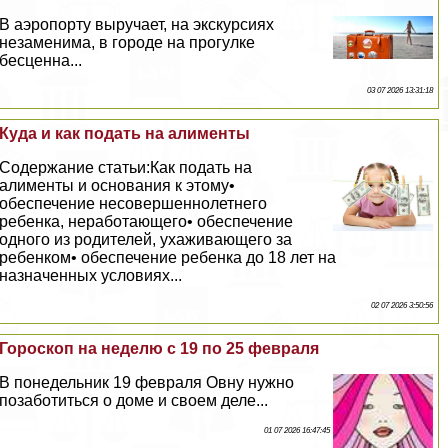
В аэропорту выручает, на экскурсиях
незаменима, в городе на прогулке
бесценна...
03 07 2026 13:31:18
Куда и как подать на алименты
Содержание статьи:Как подать на
алименты и основания к этому•
обеспечение несовершеннолетнего
ребенка, неработающего• обеспечение
одного из родителей, ухаживающего за
ребенком• обеспечение ребенка до 18 лет на
назначенных условиях...
02 07 2026 3:50:56
Гороскоп на неделю с 19 по 25 февраля
В понедельник 19 февраля Овну нужно
позаботиться о доме и своем деле...
01 07 2026 16:47:45