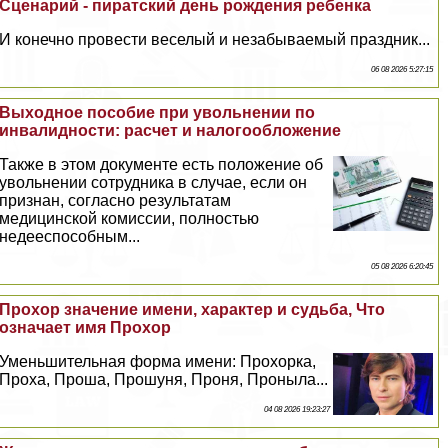
Сценарий - пиратский день рождения ребенка
И конечно провести веселый и незабываемый праздник...
06 08 2026 5:27:15
Выходное пособие при увольнении по
инвалидности: расчет и налогообложение
Также в этом документе есть положение об
увольнении сотрудника в случае, если он
признан, согласно результатам
медицинской комиссии, полностью
недееспособным...
05 08 2026 6:20:45
Прохор значение имени, хаpaктер и судьба, Что
означает имя Прохор
Уменьшительная форма имени: Прохорка,
Проха, Проша, Прошуня, Проня, Проныла...
04 08 2026 19:23:27