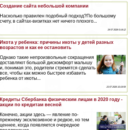
Создание сайта небольшой компании
Насколько правилен подобный подход?По большому
счету, в сайтах-визитках нет ничего плохого...
24 07 2026 0:14:12
Икота у ребенка: причины икоты у детей разных
возрастов и как ее остановить
Однако такие непроизвольные сокращения
доставляют большой дискомфорт малышу
и, понимая это, родители стремятся сделать
все, чтобы как можно быстрее избавить
ребенка от икоты...
23 07 2026 10:19:59
Кредиты Сбербанка физическим лицам в 2020 году -
акции по кредитам весной
Конечно, акции здесь — явление по-
прежнему эксклюзивное и редкое, но тем
ценнее, когда появляется очередное