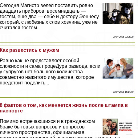
Сегодня Магистр велел поставить ровно
двадцать приборов: восемнадцать —
гостям, еще два — себе и доктору Эоннесу,
который, с любезных слов хозяина, уже не
считался гостем...
19 07 2026 23:36:28
Как развестись с мужем
Равно как не представляет особой
сложности и сама процеДypa развода, если
у супругов нет большого количества
совместно нажитого имущества, которое
предстоит поделить...
18 07 2026 15:14:49
8 фактов о том, как меняется жизнь после штампа в
паспорте
Помимо встречающихся и в гражданском
бpaке бытовых вопросов и вопросов
личного прострaнcтва, официальная
регистрация отношений выводит многие аспекты на