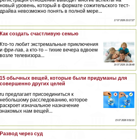
новый уровень, который в формате сожительского тест-
драйва невозможно понять в полной мере...
17 07 2026 23:17:27
Как создать счастливую семью
Кто-то любит экстремальные приключения
и фри-лав, а кто-то – тихие вечера вдвоем
возле телевизора...
16 07 2026 16:38:48
15 обычных вещей, которые были придуманы для
совершенно других целей
ru предлагает присоединиться к
небольшому расследованию, которое
раскроет изначальное назначение
знакомых нам вещей...
15 07 2026 9:52:21
Развод через суд