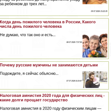
за ребенком до трех лет...
09 07 2026 15:22:35
Когда день пожилого человека в России, Какого
числа день пожилого человека
Не думаю, что так оно и есть...
08 07 2026 7:57:58
Почему русские мужчины не занимаются детьми
Подождите, я сейчас объясню...
07 07 2026 8:19:47
Налоговая амнистия 2020 года для физических лиц -
какие долги прощает государство
Налоговая амнистия в 2020 году физическим лицам —