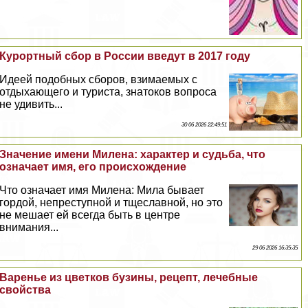
Курортный сбор в России введут в 2017 году
Идеей подобных сборов, взимаемых с
отдыхающего и туриста, знатоков вопроса
не удивить...
30 06 2026 22:49:51
Значение имени Милена: хаpaктер и судьба, что
означает имя, его происхождение
Что означает имя Милена: Мила бывает
гордой, непреступной и тщеславной, но это
не мешает ей всегда быть в центре
внимания...
29 06 2026 16:35:35
Варенье из цветков бузины, рецепт, лечебные
свойства