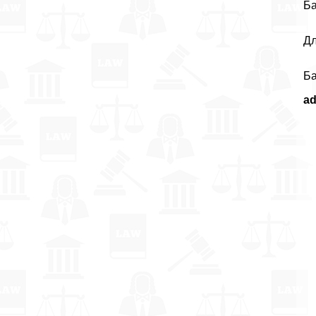
Ба
Дл
Ба
a