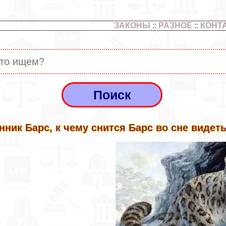
ЗАКОНЫ
::
РАЗНОЕ
::
КОНТ
нник Барс, к чему снится Барс во сне видет