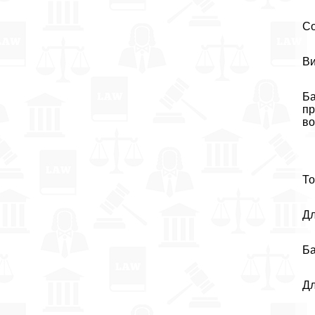
Со
Ви
Ба
пр
во
То
Дл
Ба
Дл