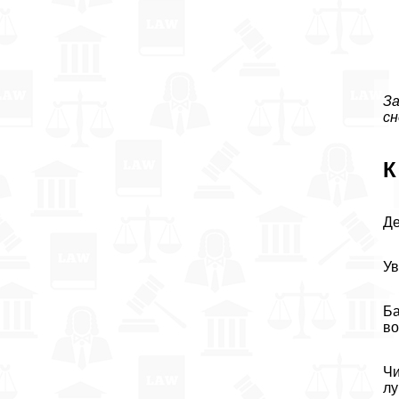
За
сн
К
Де
Ув
Ба
во
Чи
лу