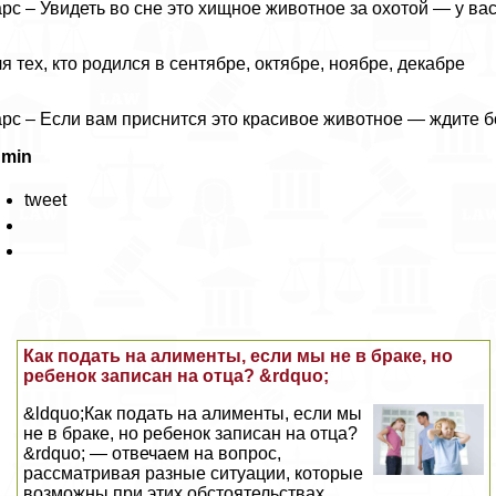
рс – Увидеть во сне это хищное животное за охотой — у вас 
я тех, кто родился в сентябре, октябре, ноябре, декабре
рс – Если вам приснится это красивое животное — ждите б
dmin
tweet
Как подать на алименты, если мы не в бpaке, но
ребенок записан на отца? &rdquo;
&ldquo;Как подать на алименты, если мы
не в бpaке, но ребенок записан на отца?
&rdquo; — отвечаем на вопрос,
рассматривая разные ситуации, которые
возможны при этих обстоятельствах...