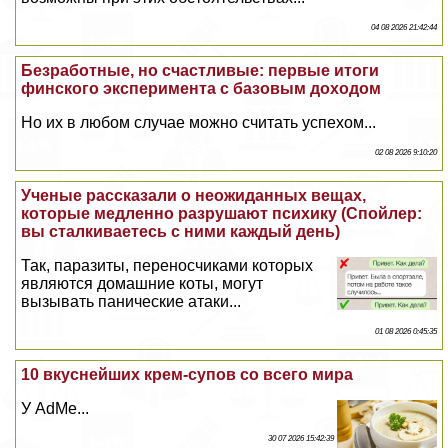
04 08 2026 21:42:44
Безработные, но счастливые: первые итоги
финского эксперимента с базовым доходом
Но их в любом случае можно считать успехом...
02 08 2026 9:10:20
Ученые рассказали о неожиданных вещах,
которые медленно разрушают психику (Спойлер:
вы сталкиваетесь с ними каждый день)
Так, паразиты, переносчиками которых
являются домашние коты, могут
вызывать панические атаки...
01 08 2026 0:45:35
10 вкуснейших крем-супов со всего мира
У AdMe...
30 07 2026 15:42:39