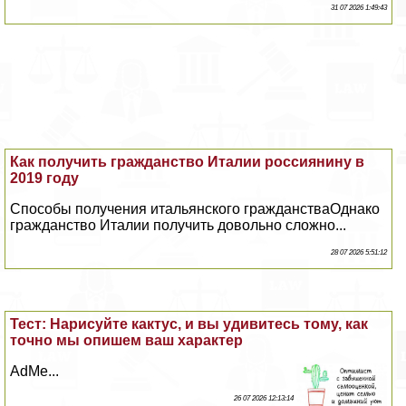
31 07 2026 1:49:43
Как получить гражданство Италии россиянину в
2019 году
Способы получения итальянского гражданстваОднако
гражданство Италии получить довольно сложно...
28 07 2026 5:51:12
Тест: Нарисуйте кактус, и вы удивитесь тому, как
точно мы опишем ваш хаpaктер
AdMe...
26 07 2026 12:13:14