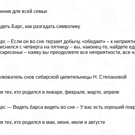
нник для всей семьи
деть Барс, как разгадать символику
рс – Если он во сне терзает добычу, «обедает» – к неприя
иснился с четверга на пятницу – вы, наконец-то, найдете 
скресенье – наяву вы преодолеете все неприятности, все н
лкователь снов сибирской целительницы Н. Степановой
я тех, кто родился в январе, феврале, марте, апреле
рс — Видеть барса видеть во сне – У вас есть хороший пок
я тех, кто родился в мае, июне, июле и августе