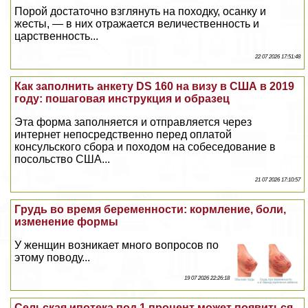
Порой достаточно взглянуть на походку, осанку и
жесты, — в них отражается величественность и
царственность...
22 07 2026 17:51:48
Как заполнить анкету DS 160 на визу в США в 2019
году: пошаговая инструкция и образец
Эта форма заполняется и отправляется через
интернет непосредственно перед оплатой
консульского сбора и походом на собеседование в
посольство США...
21 07 2026 17:10:57
Гpyдь во время беременности: кормление, боли,
изменение формы
У женщин возникает много вопросов по
этому поводу...
19 07 2026 22:26:18
Сельская ипотека под 1 процент может появиться