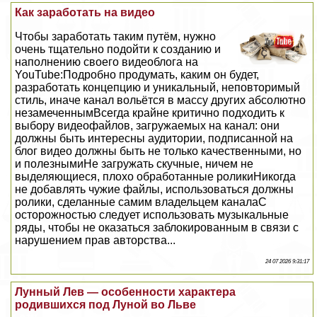
Как заработать на видео
Чтобы заработать таким путём, нужно
очень тщательно подойти к созданию и
наполнению своего видеоблога на
YouTube:Подробно продумать, каким он будет,
разработать концепцию и уникальный, неповторимый
стиль, иначе канал вольётся в массу других абсолютно
незамеченнымВсегда крайне критично подходить к
выбору видеофайлов, загружаемых на канал: они
должны быть интересны аудитории, подписанной на
блог видео должны быть не только качественными, но
и полезнымиНе загружать скучные, ничем не
выделяющиеся, плохо обработанные роликиНикогда
не добавлять чужие файлы, использоваться должны
ролики, сделанные самим владельцем каналаС
осторожностью следует использовать музыкальные
ряды, чтобы не оказаться заблокированным в связи с
нарушением прав авторства...
24 07 2026 9:31:17
Лунный Лев — особенности хаpaктера
родившихся под Луной во Льве