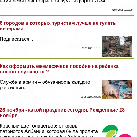
вами лежит лист офисной бумаги формата А4...
02 07 2026 21:13:28
6 городов в которых туристам лучше не гулять
вечерами
Подписаться...
01 07 2026 1:13:10
Как оформить ежемecячное пособие на ребенка
военнослужащего ?
Служба в армии – обязанность каждого
россиянина...
30 06 2026 14:52:54
28 ноября - какой праздник сегодня, Рожденные 28
ноября
Красный цвет олицетворяет кровь
патриотов Албании, которая была пролита
в ходе многовековой борьбы Албании за