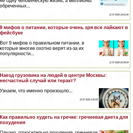
не одну человеческую жизнь, а миллионы
обреченных...
12 07 2026 19:41:56
9 мифов о питании, которые очень зря все лайкают в
фейсбуке
Вот 9 мифов о правильном питании, в
которые многие охотно верят из-за их
популярности...
11 07 2026 20:39:54
Наезд грузовика на людей в центре Москвы:
несчастный случай или теpaкт?
Узнаем, что именно произошло...
10 07 2026 2:20:55
Как правильно худеть на гречке: гречневая диета для
похудения
Однако, относительно похудения, гречневая