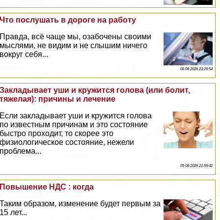
Что послушать в дороге на работу
Правда, всё чаще мы, озабочены своими
мыслями, не видим и не слышим ничего
вокруг себя...
06 08 2026 23:29:54
Закладывает уши и кружится голова (или болит,
тяжелая): причины и лечение
Если закладывает уши и кружится голова
по известным причинам и это состояние
быстро проходит, то скорее это
физиологическое состояние, нежели
проблема...
05 08 2026 21:59:42
Повышение НДС : когда
Таким образом, изменение будет первым за
15 лет...