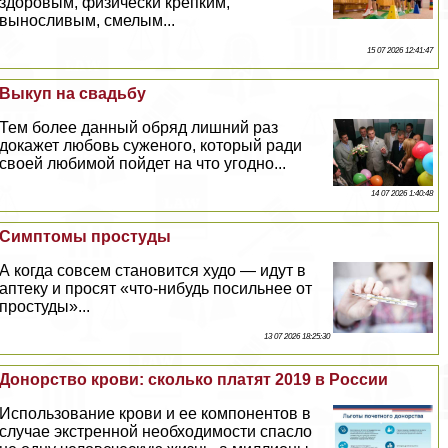
здоровым, физически крепким,
выносливым, смелым...
15 07 2026 12:41:47
Выкуп на свадьбу
Тем более данный обряд лишний раз
докажет любовь суженого, который ради
своей любимой пойдет на что угодно...
14 07 2026 1:40:48
Симптомы простуды
А когда совсем становится худо — идут в
аптеку и просят «что-нибудь посильнее от
простуды»...
13 07 2026 18:25:30
Донорство крови: сколько платят 2019 в России
Использование крови и ее компонентов в
случае экстренной необходимости спасло