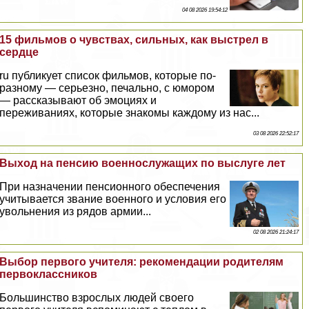
04 08 2026 19:54:12
15 фильмов о чувствах, сильных, как выстрел в
сердце
ru публикует список фильмов, которые по-
разному — серьезно, печально, с юмором
— рассказывают об эмоциях и
переживаниях, которые знакомы каждому из нас...
03 08 2026 22:52:17
Выход на пенсию военнослужащих по выслуге лет
При назначении пенсионного обеспечения
учитывается звание военного и условия его
увольнения из рядов армии...
02 08 2026 21:24:17
Выбор первого учителя: рекомендации родителям
первоклассников
Большинство взрослых людей своего