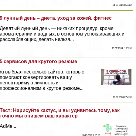
21 07 2026 8:37:23
9 лунный день – диета, уход за кожей, фитнес
Девятый лунный день — никаких процедур, кроме
ароматерапии и водных, в основном успокаивающих и
расслабляющих, делать нельзя...
20 07 2026 11:25:18
5 сервисов для крутого резюме
ru выбрал несколько сайтов, которые
помогают конвертировать вашу
неповторимую личность и
профессионализм в крутое резюме...
19 07 2026 8:54:18
Тест: Нарисуйте кактус, и вы удивитесь тому, как
точно мы опишем ваш хаpaктер
AdMe...
18 07 2026 2:25:26