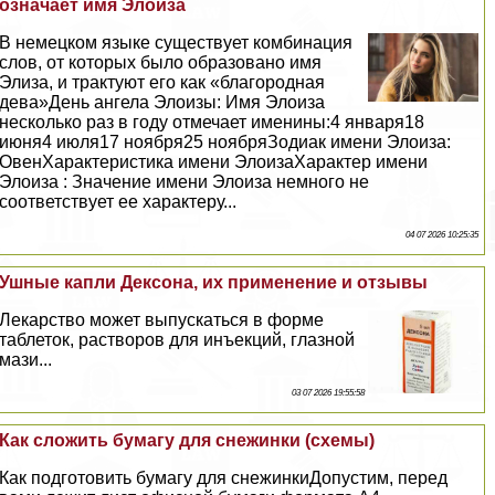
означает имя Элоиза
В немецком языке существует комбинация
слов, от которых было образовано имя
Элиза, и тpaктуют его как «благородная
дева»День ангела Элоизы: Имя Элоиза
несколько раз в году отмечает именины:4 января18
июня4 июля17 ноября25 ноябряЗодиак имени Элоиза:
ОвенХаpaктеристика имени ЭлоизаХаpaктер имени
Элоиза : Значение имени Элоиза немного не
соответствует ее хаpaктеру...
04 07 2026 10:25:35
Ушные капли Дексона, их применение и отзывы
Лекарство может выпускаться в форме
таблеток, растворов для инъекций, глазной
мази...
03 07 2026 19:55:58
Как сложить бумагу для снежинки (схемы)
Как подготовить бумагу для снежинкиДопустим, перед