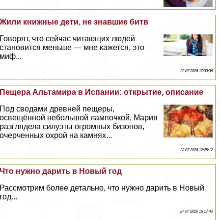
Жили книжные дети, не знавшие битв
Говорят, что сейчас читающих людей
становится меньше — мне кажется, это
миф...
29 07 2026 17:33:36
Пещера Альтамира в Испании: открытие, описание
Под сводами древней пещеры,
освещённой небольшой лампочкой, Мария
разглядела силуэты огромных бизонов,
очерченных охрой на камнях...
28 07 2026 12:25:12
Что нужно дарить в Новый год
Рассмотрим более детально, что нужно дарить в Новый
год...
27 07 2026 16:17:43