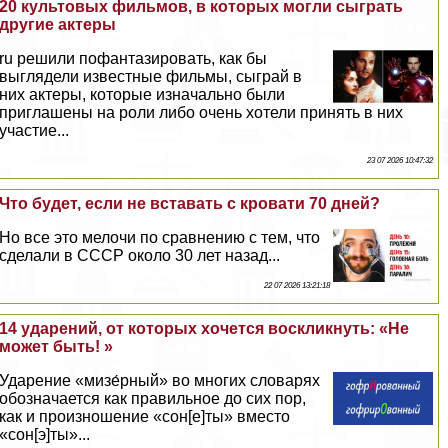
20 культовых фильмов, в которых могли сыграть
другие актеры
ru решили пофантазировать, как бы
выглядели известные фильмы, сыграй в
них актеры, которые изначально были
приглашены на роли либо очень хотели принять в них
участие...
23 07 2026 10:47:32
Что будет, если не вставать с кровати 70 дней?
Но все это мелочи по сравнению с тем, что
сделали в СССР около 30 лет назад...
22 07 2026 13:21:18
14 ударений, от которых хочется воскликнуть: «Не
может быть! »
Ударение «мизе́рный» во многих словарях
обозначается как правильное до сих пор,
как и произношение «сон[е]ты» вместо
«сон[э]ты»...