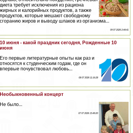
диета требует исключения из рациона
жирных и калорийных продуктов, а также
продуктов, которые мешают свободному
сгоранию жиров и выводу шлаков из организма...
09 07 2026 2:44:41
10 июня - какой праздник сегодня, Рожденные 10
июня
Его первые литературные опыты как раз и
относятся к студенческим годам, где он
впервые почувствовал любовь...
08 07 2026 11:16:28
Необыкновенный концерт
Не было...
07 07 2026 15:49:20