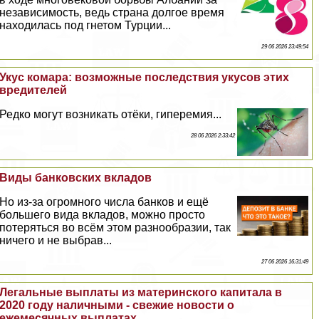
независимость, ведь страна долгое время
находилась под гнетом Турции...
29 06 2026 23:49:54
Укус комара: возможные последствия укусов этих
вредителей
Редко могут возникать отёки, гиперемия...
28 06 2026 2:33:42
Виды банковских вкладов
Но из-за огромного числа банков и ещё
большего вида вкладов, можно просто
потеряться во всём этом разнообразии, так
ничего и не выбрав...
27 06 2026 16:31:49
Легальные выплаты из материнского капитала в
2020 году наличными - свежие новости о
ежемecячных выплатах