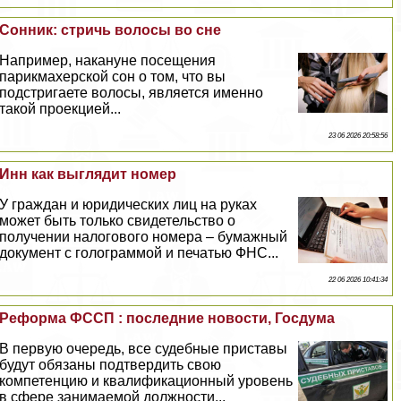
Сонник: стричь волосы во сне
Например, накануне посещения
парикмахерской сон о том, что вы
подстригаете волосы, является именно
такой проекцией...
23 06 2026 20:58:56
Инн как выглядит номер
У граждан и юридических лиц на руках
может быть только свидетельство о
получении налогового номера – бумажный
документ с голограммой и печатью ФНС...
22 06 2026 10:41:34
Реформа ФССП : последние новости, Госдума
В первую очередь, все судебные приставы
будут обязаны подтвердить свою
компетенцию и квалификационный уровень
в сфере занимаемой должности...