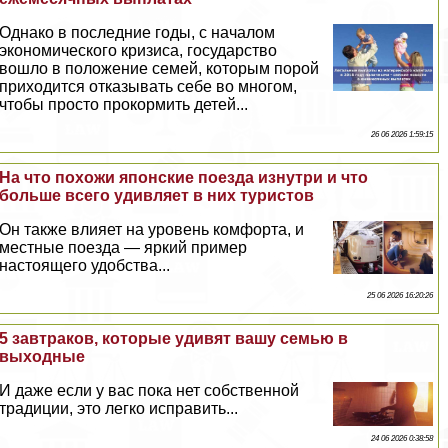
Однако в последние годы, с началом
экономического кризиса, государство
вошло в положение семей, которым порой
приходится отказывать себе во многом,
чтобы просто прокормить детей...
26 06 2026 1:59:15
На что похожи японские поезда изнутри и что
больше всего удивляет в них туристов
Он также влияет на уровень комфорта, и
местные поезда — яркий пример
настоящего удобства...
25 06 2026 16:20:26
5 завтpaков, которые удивят вашу семью в
выходные
И даже если у вас пока нет собственной
традиции, это легко исправить...
24 06 2026 0:38:58