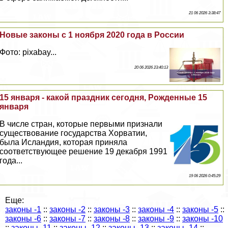
21 06 2026 3:38:47
Новые законы с 1 ноября 2020 года в России
Фото: pixabay...
20 06 2026 23:40:13
15 января - какой праздник сегодня, Рожденные 15
января
В числе стран, которые первыми признали
существование государства Хорватии,
была Исландия, которая приняла
соответствующее решение 19 декабря 1991
года...
19 06 2026 0:45:29
Еще:
законы -1
::
законы -2
::
законы -3
::
законы -4
::
законы -5
::
законы -6
::
законы -7
::
законы -8
::
законы -9
::
законы -10
::
законы -11
::
законы -12
::
законы -13
::
законы -14
::