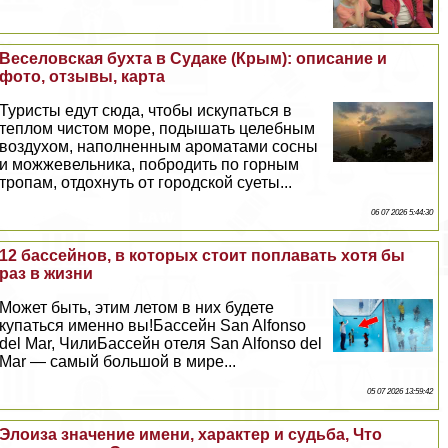
Веселовская бухта в Судаке (Крым): описание и
фото, отзывы, карта
Туристы едут сюда, чтобы искупаться в
теплом чистом море, подышать целебным
воздухом, наполненным ароматами сосны
и можжевельника, побродить по горным
тропам, отдохнуть от городской суеты...
06 07 2026 5:44:30
12 бассейнов, в которых стоит поплавать хотя бы
раз в жизни
Может быть, этим летом в них будете
купаться именно вы!Бассейн San Alfonso
del Mar, ЧилиБассейн отеля San Alfonso del
Mar — самый большой в мире...
05 07 2026 13:59:42
Элоиза значение имени, хаpaктер и судьба, Что