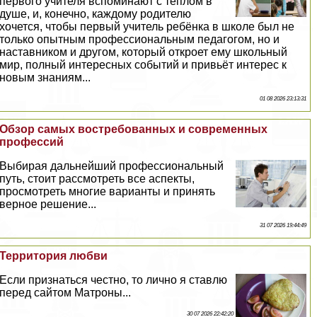
первого учителя вспоминают с теплом в
душе, и, конечно, каждому родителю
хочется, чтобы первый учитель ребёнка в школе был не
только опытным профессиональным педагогом, но и
наставником и другом, который откроет ему школьный
мир, полный интересных событий и привьёт интерес к
новым знаниям...
01 08 2026 23:13:31
Обзор самых востребованных и современных
профессий
Выбирая дальнейший профессиональный
путь, стоит рассмотреть все аспекты,
просмотреть многие варианты и принять
верное решение...
31 07 2026 19:44:49
Территория любви
Если признаться честно, то лично я ставлю
перед сайтом Матроны...
30 07 2026 22:42:20