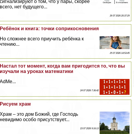
сигнализируют о том, что у пары, скорее
всего, нет будущего...
26 07 2026 20:37:29
Ребёнок и книга: точки соприкосновения
Но сложнее всего приучить ребёнка к
чтению...
25 07 2026 14:53:45
Настал тот момент, когда вам пригодится то, что вы
изучали на уроках математики
AdMe...
24 07 2026 7:36:42
Рисуем храм
Храм – это дом Божий, где Господь
невидимо особо присутствует...
23 07 2026 9:16:13