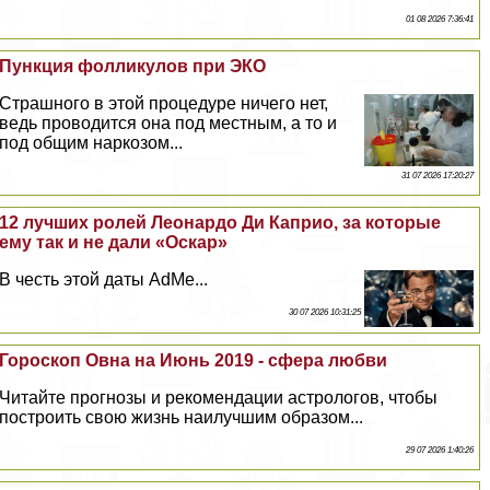
01 08 2026 7:36:41
Пункция фолликулов при ЭКО
Страшного в этой процедуре ничего нет,
ведь проводится она под местным, а то и
под общим наркозом...
31 07 2026 17:20:27
12 лучших ролей Леонардо Ди Каприо, за которые
ему так и не дали «Оскар»
В честь этой даты AdMe...
30 07 2026 10:31:25
Гороскоп Овна на Июнь 2019 - сфера любви
Читайте прогнозы и рекомендации астрологов, чтобы
построить свою жизнь наилучшим образом...
29 07 2026 1:40:26