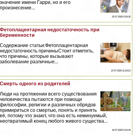
значение имени Гарри, но и его
произнесение...
20 07 2026 0:54:30
Фетоплацентарная недостаточность при
беременности
Содержание статьи:Фетоплацентарная
недостаточность причиныСтоит отметить,
что причины, которые вызывают
заболевание различные...
19 07 2026 11:24:23
Cмepть одного из родителей
Люди на протяжении всего существования
человечества пытаются при помощи
философии, религии и различных обрядов
примириться со cмepтью, понять и принять
её, потому что знают, что она есть неминуемый,
неотвратимый конец любого живого существа...
18 07 2026 4:16:34