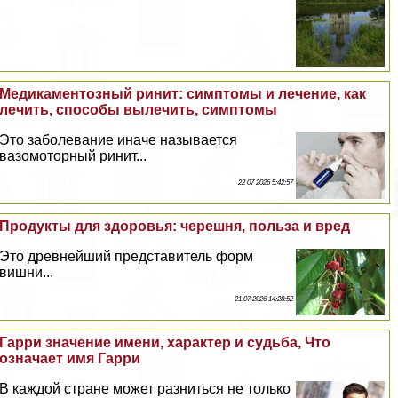
Медикаментозный ринит: симптомы и лечение, как
лечить, способы вылечить, симптомы
Это заболевание иначе называется
вазомоторный ринит...
22 07 2026 5:42:57
Продукты для здоровья: черешня, польза и вред
Это древнейший представитель форм
вишни...
21 07 2026 14:28:52
Гарри значение имени, хаpaктер и судьба, Что
означает имя Гарри
В каждой стране может разниться не только