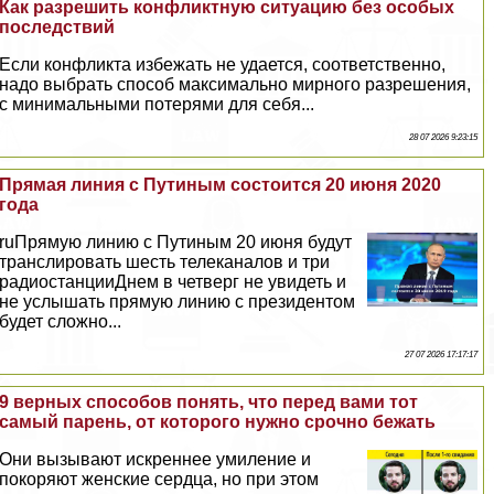
Как разрешить конфликтную ситуацию без особых
последствий
Если конфликта избежать не удается, соответственно,
надо выбрать способ максимально мирного разрешения,
с минимальными потерями для себя...
28 07 2026 9:23:15
Прямая линия с Путиным состоится 20 июня 2020
года
ruПрямую линию с Путиным 20 июня будут
трaнcлировать шесть телеканалов и три
радиостанцииДнем в четверг не увидеть и
не услышать прямую линию с президентом
будет сложно...
27 07 2026 17:17:17
9 верных способов понять, что перед вами тот
самый парень, от которого нужно срочно бежать
Они вызывают искреннее умиление и
покоряют женские сердца, но при этом