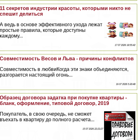
11 секретов индустрии красоты, которыми никто не
спешит делиться
А ведь в основе эффективного ухода лежат
простые правила, которые доступны
каждому...
17 07 2026 18:55:42
Совместимость Весов и Льва - причины конфликтов
Совместимость в любвиКогда эти знаки объединяются,
разгорается настоящий огонь...
16 07 2026 5:30:48
Образец договора задатка при покупке квартиры -
бланк, оформление, типовой договор, 2019
Покупатель, в свою очередь, не сможет
въехать в квартиру до полного расчета...
15 07 2026 22:23:27