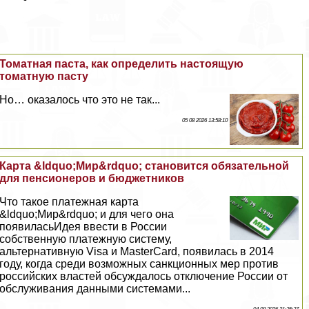
Томатная паста, как определить настоящую
томатную пасту
Но… оказалось что это не так...
05 08 2026 13:58:10
Карта &ldquo;Мир&rdquo; становится обязательной
для пенсионеров и бюджетников
Что такое платежная карта
&ldquo;Мир&rdquo; и для чего она
появиласьИдея ввести в России
собственную платежную систему,
альтернативную Visa и MasterCard, появилась в 2014
году, когда среди возможных санкционных мер против
российских властей обсуждалось отключение России от
обслуживания данными системами...