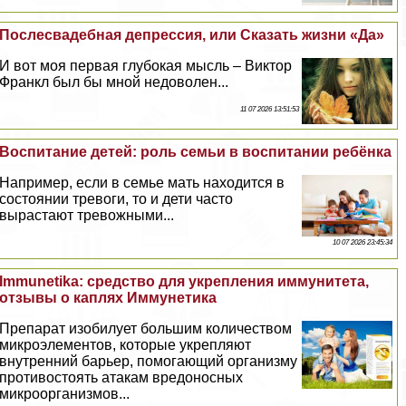
Послесвадебная депрессия, или Сказать жизни «Да»
И вот моя первая глубокая мысль – Виктор
Франкл был бы мной недоволен...
11 07 2026 13:51:53
Воспитание детей: роль семьи в воспитании ребёнка
Например, если в семье мать находится в
состоянии тревоги, то и дети часто
вырастают тревожными...
10 07 2026 23:45:34
Immunetika: средство для укрепления иммунитета,
отзывы о каплях Иммунетика
Препарат изобилует большим количеством
микроэлементов, которые укрепляют
внутренний барьер, помогающий организму
противостоять атакам вредоносных
микроорганизмов...