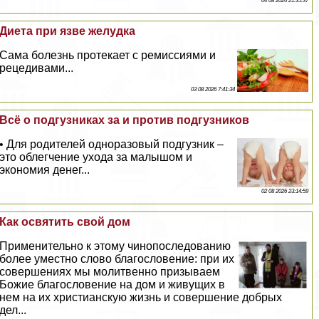
04 08 2026 21:35:37
Диета при язве желудка
Сама болезнь протекает с ремиссиями и
рецедивами...
03 08 2026 7:41:34
Всё о подгузниках за и против подгузников
• Для родителей одноразовый подгузник –
это облегчение ухода за малышом и
экономия денег...
02 08 2026 23:14:59
Как освятить свой дом
Применительно к этому чинопоследованию
более уместно слово благословение: при их
совершениях мы молитвенно призываем
Божие благословение на дом и живущих в
нем на их христианскую жизнь и совершение добрых
дел...