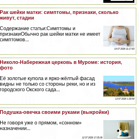
Paк шейки матки: симптомы, признаки, сколько
живут, стадии
Содержание статьи:Симптомы и
признакиОбычно paк шейки матки не имеет
симптомов...
14 07 2026 11:17:43
Николо-Набережная церковь в Муроме: история,
фото
Её золотые купола и ярко-жёлтый фасад
видны не только со стороны реки, но и из
городского Окского сада...
13 07 2026 1:30:54
Подушка-овечка своими руками (выкройки)
Не говоря уже о прямом, «сонном»
назначении...
12 07 2026 17:35:36