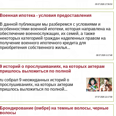
09 07 2026 17:56:53
Военная ипотека - условия предоставления
В данной публикации мы разберемся с условиями и
особенностями военной ипотеки, которая направлена на
обеспечение военнослужащих, их семей, а также
некоторых категорией граждан наделенных правом на
получение военного ипотечного кредита для
приобретения собственного жилья...
08 07 2026 3:17:48
9 историй о прослушиваниях, на которых актерам
пришлось выложиться по полной
ru собрал 9 неожиданных историй о
прослушиваниях, на которых актерам
пришлось выложиться по полной...
07 07 2026 12:17:58
Брондирование (омбре) на темные волосы, черные
волосы