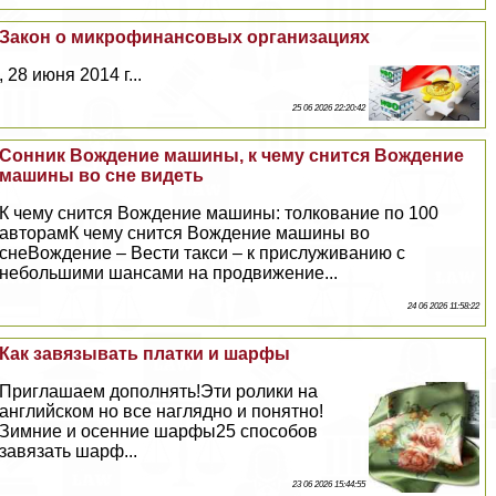
Закон о микрофинансовых организациях
, 28 июня 2014 г...
25 06 2026 22:20:42
Сонник Вождение машины, к чему снится Вождение
машины во сне видеть
К чему снится Вождение машины: толкование по 100
авторамК чему снится Вождение машины во
снеВождение – Вести такси – к прислуживанию с
небольшими шансами на продвижение...
24 06 2026 11:58:22
Как завязывать платки и шарфы
Приглашаем дополнять!Эти ролики на
английском но все наглядно и понятно!
Зимние и осенние шарфы25 способов
завязать шарф...
23 06 2026 15:44:55