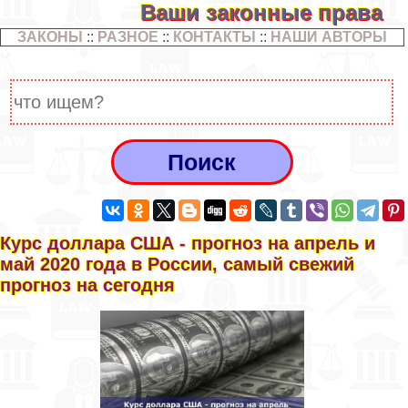
Ваши законные права
ЗАКОНЫ
::
РАЗНОЕ
::
КОНТАКТЫ
::
НАШИ АВТОРЫ
Курс доллара США - прогноз на апрель и
май 2020 года в России, самый свежий
прогноз на сегодня