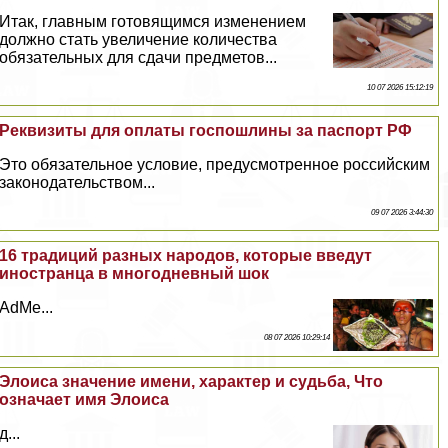
Итак, главным готовящимся изменением
должно стать увеличение количества
обязательных для сдачи предметов...
10 07 2026 15:12:19
Реквизиты для оплаты госпошлины за паспорт РФ
Это обязательное условие, предусмотренное российским
законодательством...
09 07 2026 3:44:30
16 традиций разных народов, которые введут
иностранца в многодневный шок
AdMe...
08 07 2026 10:29:14
Элоиса значение имени, хаpaктер и судьба, Что
означает имя Элоиса
д...