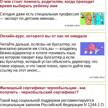
О чем стоит помнить родителям, когда приходит
время выбирать ребенку имя
Сегодня даже есть специальная профессия
— эксперт по детским именам...
01 08 2026 1:49:14
Онлайн-курс, которого вы от нас не ожидали
Читайте дальше, если:вы не бухгалтер, но
внезапно решили им стать,вы — владелец
бизнеса/директор и хотите понимать язык,
на котором говорит ваш бухгалтер,а если
вы бухгалтер, который устал объяснять директору, что
такое хорошо, и что такое плохо, просто дайте ему
ссылку на этот анонс...
31 07 2026 1:45:13
Жилищный сертификат чернобыльцам - как
получить - чернобыльский сертификат?
Такой вид социальной поддержки регламентируется
специальным законом Российской Федерации N 1244-1 О