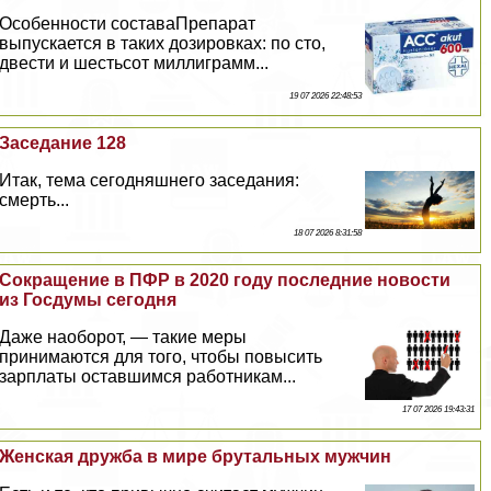
Особенности составаПрепарат
выпускается в таких дозировках: по сто,
двести и шестьсот миллиграмм...
19 07 2026 22:48:53
Заседание 128
Итак, тема сегодняшнего заседания:
cмepть...
18 07 2026 8:31:58
Сокращение в ПФР в 2020 году последние новости
из Госдумы сегодня
Даже наоборот, — такие меры
принимаются для того, чтобы повысить
зарплаты оставшимся работникам...
17 07 2026 19:43:31
Женская дружба в мире брутальных мужчин