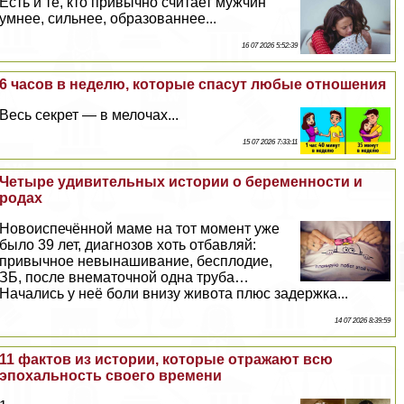
Есть и те, кто привычно считает мужчин
умнее, сильнее, образованнее...
16 07 2026 5:52:39
6 часов в неделю, которые спасут любые отношения
Весь секрет — в мелочах...
15 07 2026 7:33:11
Четыре удивительных истории о беременности и
родах
Новоиспечённой маме на тот момент уже
было 39 лет, диагнозов хоть отбавляй:
привычное невынашивание, бесплодие,
ЗБ, после внематочной одна труба…
Начались у неё боли внизу живота плюс задержка...
14 07 2026 8:39:59
11 фактов из истории, которые отражают всю
эпохальность своего времени