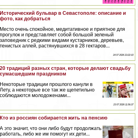
Исторический бульвар в Севастополе: описание и
фото, как добраться
Место очень спокойное, медитативное и приятное для
прогулок и представляет собой большой зеленый
заповедник с редкими видами кустарников, деревьев,
тенистых аллей, растянувшихся в 28 гектаров...
24 07 2026 23:22:10
20 традиций разных стран, которые делают свадьбу
cyмacшедшим праздником
Некоторые традиции прошлого канули в
Лету, а некоторые все так же щепетильно
соблюдаются молодоженами...
23 07 2026 11:56:37
Кто из россиян собирается жить на пенсию
А это значит, что они либо будут продолжать
работать, либо же им помогут их дети...