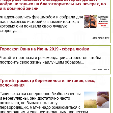
добро не только на благотворительных вечерах, но
и в обычной жизни
ru вдохновились флешмобом и собрали для
вас несколько историй о знаменитостях, в
которых они показали свою лучшую
сторону...
04 07 2026 18:41:53
Гороскоп Овна на Июнь 2019 - сфера любви
Читайте прогнозы и рекомендации астрологов, чтобы
построить свою жизнь наилучшим образом...
03 07 2026 12:52:36
Третий триместр беременности: питание, ceкc,
осложнения
Такие схватки совершенно безболезненны
и нерегулярны, они достаточно часто
возникают, но бывают только у
первородящих, матке надо ознакомиться с
предстоящим и еще неизведанным процессом...