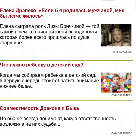
Елена Драпеко: «Если б я родилась мужчиной, мне
бы легче жилось»
Елена сыграла роль Лизы Бричкиной — той
самой в чем-то наивной юной блондиночки,
которая более всего пришлась по душе
старшине...
28 06 2026 1:53:35
Что нужно ребенку в детский сад?
Когда мы собираем ребенка в детский сад,
в первую очередь стоит обратить внимание
нижнее белье...
27 06 2026 16:22:15
Совместимость Дpaкона и Быка
Но оба не всегда понимают, какую ответственность
возложила на них судьба...
26 06 2026 10:10:57