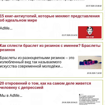
02 07 2026 15:48:42
15 книг-антиутопий, которые меняют представления
об идеальном мире
AdMe...
01 07 2026 23:14:51
Как сплести браслет из резинок с именем? Браслеты
резинок
Браслеты из разноцветными резинок – это
излюбленный вид так называемого
искусства современной молодёжи...
30 06 2026 7:18:50
20 откровений о том, как на самом деле живется
человеку с депрессией
Мы в AdMe...
29 06 2026 20:54:21