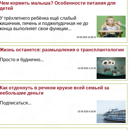
Чем кормить малыша? Особенности питания для
детей
У трёхлетнего ребёнка ещё слабый
кишечник, печень и поджелудочная не до
конца выполняет свои функции...
04 08 2026 16:58:15
Жизнь останется: размышления о трaнcплантологии
Просто и буднично...
03 08 2026 1:51:36
Как отдохнуть в речном круизе всей семьей за
небольшие деньги
Подписаться...
02 08 2026 4:18:56