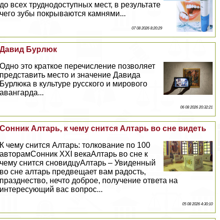
до всех труднодоступных мест, в результате
чего зубы покрываются камнями...
07 08 2026 8:20:29
Давид Бурлюк
Одно это краткое перечисление позволяет
представить место и значение Давида
Бурлюка в культуре русского и мирового
авангарда...
06 08 2026 20:32:21
Сонник Алтарь, к чему снится Алтарь во сне видеть
К чему снится Алтарь: толкование по 100
авторамСонник XXI векаАлтарь во сне к
чему снится сновидцуАлтарь – Увиденный
во сне алтарь предвещает вам радость,
празднество, нечто доброе, получение ответа на
интересующий вас вопрос...
05 08 2026 4:30:10