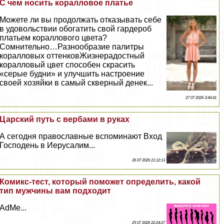
С чем носить коралловое платье
Можете ли вы продолжать отказывать себе
в удовольствии обогатить свой гардероб
платьем кораллового цвета?
Сомнительно…Разнообразие палитры
коралловых оттенковЖизнерадостный
коралловый цвет способен скрасить
«серые будни» и улучшить настроение
своей хозяйки в самый скверный денек...
27 07 2026 3:44:41
Царский путь с вербами в руках
А сегодня православные вспоминают Вход
Господень в Иерусалим...
26 07 2026 21:12:13
Комикс-тест, который поможет определить, какой
тип мужчины вам подходит
AdMe...
25 07 2026 22:24:27