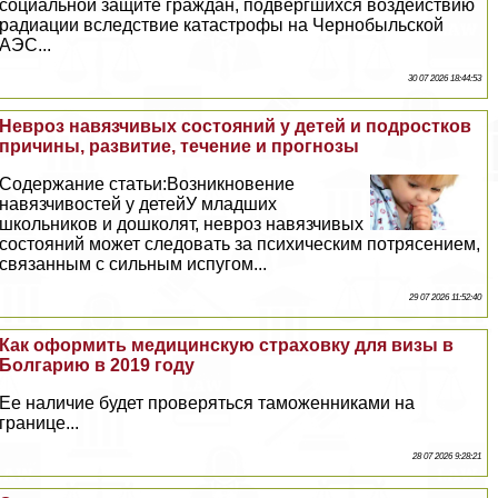
социальной защите граждан, подвергшихся воздействию
радиации вследствие катастрофы на Чернобыльской
АЭС...
30 07 2026 18:44:53
Невроз навязчивых состояний у детей и подростков
причины, развитие, течение и прогнозы
Содержание статьи:Возникновение
навязчивостей у детейУ младших
школьников и дошколят, невроз навязчивых
состояний может следовать за психическим потрясением,
связанным с сильным испугом...
29 07 2026 11:52:40
Как оформить медицинскую страховку для визы в
Болгарию в 2019 году
Ее наличие будет проверяться таможенниками на
границе...
28 07 2026 9:28:21