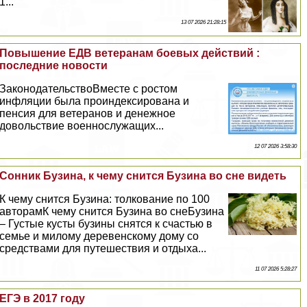
1...
13 07 2026 21:28:15
Повышение ЕДВ ветеранам боевых действий :
последние новости
ЗаконодательствоВместе с ростом
инфляции была проиндексирована и
пенсия для ветеранов и денежное
довольствие военнослужащих...
12 07 2026 3:58:30
Сонник Бузина, к чему снится Бузина во сне видеть
К чему снится Бузина: толкование по 100
авторамК чему снится Бузина во снеБузина
– Густые кусты бузины снятся к счастью в
семье и милому деревенскому дому со
средствами для путешествия и отдыха...
11 07 2026 5:28:27
ЕГЭ в 2017 году