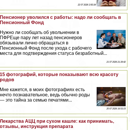
22 07 2026 3:50:34
Пенсионер уволился с работы: надо ли сообщать в
Пенсионный Фонд
Нужно ли сообщать об увольнении в
ПФРЕще пару лет назад пенсионеров
обязывали лично обращаться в
Пенсионный Фонд после ухода с рабочего
места для подтверждения статуса безработный...
21 07 2026 21:39:42
15 фотографий, которые показывают всю красоту
родов
Мне кажется, в моих фотографиях есть
нечто познавательное, ведь обычно роды
— это тайна за семью печатями...
20 07 2026 16:53:15
Лекарства АЦЦ при сухом кашле: как принимать,
отзывы, инструкция препарата