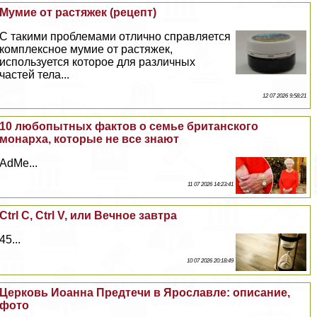
Мумие от растяжек (рецепт)
С такими проблемами отлично справляется
комплексное мумие от растяжек,
используется которое для различных
частей тела...
12 07 2026 9:58:21
10 любопытных фактов о семье британского
монарха, которые не все знают
AdMe...
11 07 2026 14:23:41
Ctrl C, Ctrl V, или Вечное завтра
45...
10 07 2026 20:18:49
Церковь Иоанна Предтечи в Ярославле: описание,
фото