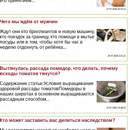
его принятием...
27 07 2026 20:15:13
Чего мы ждём от мужчин
Ждут они кто бриллиантов и новую машину,
кто поездок за границу, кто помощи в мытье
посуды или в том, чтобы хотя бы час в
неделю отдохнуть от ребёнка...
26 07 2026 2:21:31
Вытянулась рассада помидор, что делать, почему
всходы томатов тянутся?
Содержание статьи:Условия выращивания
здоровой рассады томатовПомидоры в
наших широтах в основном выращиваются
рассадным способом...
25 07 2026 14:48:37
Кто может заставить вас делиться наследством?