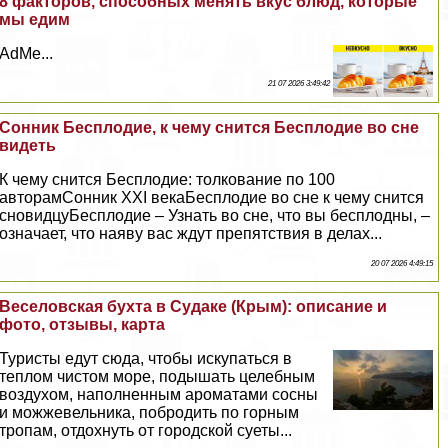
8 факторов, способных менять вкус блюд, которые
мы едим
AdMe...
21 07 2026 3:49:42
Сонник Бесплодие, к чему снится Бесплодие во сне
видеть
К чему снится Бесплодие: толкование по 100
авторамСонник XXI векаБесплодие во сне к чему снится
сновидцуБесплодие – Узнать во сне, что вы бесплодны, –
означает, что наяву вас ждут препятствия в делах...
20 07 2026 4:49:15
Веселовская бухта в Судаке (Крым): описание и
фото, отзывы, карта
Туристы едут сюда, чтобы искупаться в
теплом чистом море, подышать целебным
воздухом, наполненным ароматами сосны
и можжевельника, побродить по горным
тропам, отдохнуть от городской суеты...