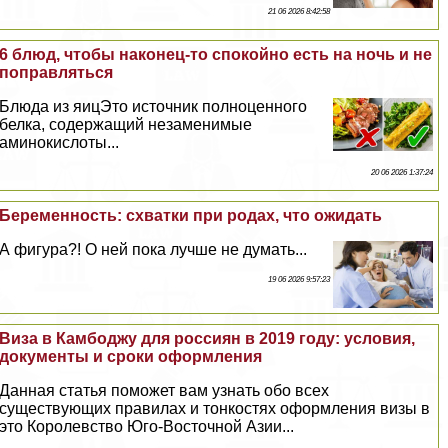
21 06 2026 8:42:58
6 блюд, чтобы наконец-то спокойно есть на ночь и не
поправляться
Блюда из яицЭто источник полноценного
белка, содержащий незаменимые
аминокислоты...
20 06 2026 1:37:24
Беременность: схватки при родах, что ожидать
А фигура?! О ней пока лучше не думать...
19 06 2026 9:57:23
Виза в Камбоджу для россиян в 2019 году: условия,
документы и сроки оформления
Данная статья поможет вам узнать обо всех
существующих правилах и тонкостях оформления визы в
это Королевство Юго-Восточной Азии...