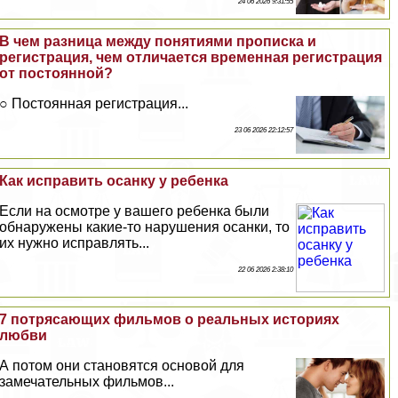
24 06 2026 9:31:55
В чем разница между понятиями прописка и
регистрация, чем отличается временная регистрация
от постоянной?
○ Постоянная регистрация...
23 06 2026 22:12:57
Как исправить осанку у ребенка
Если на осмотре у вашего ребенка были
обнаружены какие-то нарушения осанки, то
их нужно исправлять...
22 06 2026 2:38:10
7 потрясающих фильмов о реальных историях
любви
А потом они становятся основой для
замечательных фильмов...