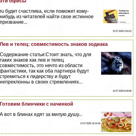
эти офисы
ru будет счастлива, если поможет кому-
нибудь из читателей найти свое истинное
призвание...
15 07 2026 2:43:12
Лев и телец: совместимость знаков зодиака
Содержание статьи:Стоит знать, что для
таких знаков как лев и телец
совместимость, это нечто из области
фантастики, так как оба партнера будут
стремиться к лидерству и будут
непреклонны в своих стремлениях...
14 07 2026 8:28:46
Готовим блинчики с начинкой
А вот в блинах едят за милую душу...
13 07 2026 16:14:34