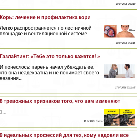
19 07 2026 0:42:19
Корь: лечение и профилактика кори
Легко распространяется по лестничной
площадке и вентиляционной системе...
18 07 2026 8:31:16
Газлайтинг: «Тебе это только кажется! »
И понеслось: парень начал убеждать ее,
что она неадекватна и не понимает своего
везения...
17 07 2026 23:11:45
8 тревожных признаков того, что вам изменяют
1...
16 07 2026 7:56:53
9 идеальных профессий для тех, кому надоели все