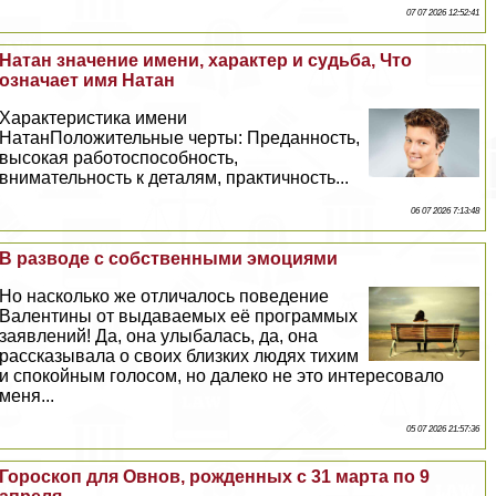
07 07 2026 12:52:41
Натан значение имени, хаpaктер и судьба, Что
означает имя Натан
Хаpaктеристика имени
НатанПоложительные черты: Преданность,
высокая работоспособность,
внимательность к деталям, пpaктичность...
06 07 2026 7:13:48
В разводе с собственными эмоциями
Но насколько же отличалось поведение
Валентины от выдаваемых её программых
заявлений! Да, она улыбалась, да, она
рассказывала о своих близких людях тихим
и спокойным голосом, но далеко не это интересовало
меня...
05 07 2026 21:57:36
Гороскоп для Овнов, рожденных с 31 марта по 9