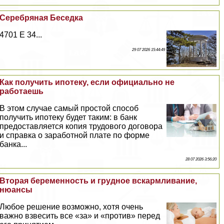
Серебряная Беседка
4701 E 34...
29 07 2026 15:44:49
Как получить ипотеку, если официально не
работаешь
В этом случае самый простой способ
получить ипотеку будет таким: в банк
предоставляется копия трудового договора
и справка о заработной плате по форме
банка...
28 07 2026 3:56:20
Вторая беременность и грудное вскармливание,
нюансы
Любое решение возможно, хотя очень
важно взвесить все «за» и «против» перед