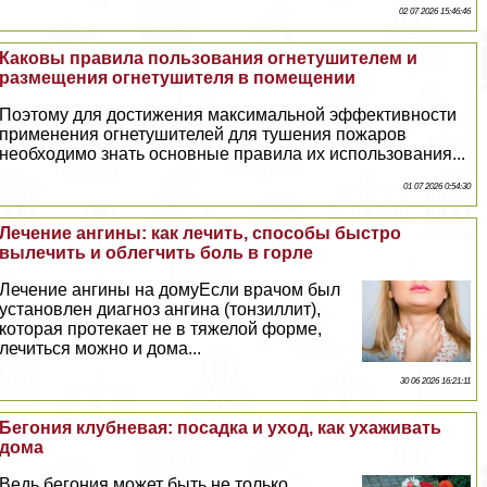
02 07 2026 15:46:46
Каковы правила пользования огнетушителем и
размещения огнетушителя в помещении
Поэтому для достижения максимальной эффективности
применения огнетушителей для тушения пожаров
необходимо знать основные правила их использования...
01 07 2026 0:54:30
Лечение ангины: как лечить, способы быстро
вылечить и облегчить боль в горле
Лечение ангины на домуЕсли врачом был
установлен диагноз ангина (тонзиллит),
которая протекает не в тяжелой форме,
лечиться можно и дома...
30 06 2026 16:21:11
Бегония клубневая: посадка и уход, как ухаживать
дома
Ведь бегония может быть не только