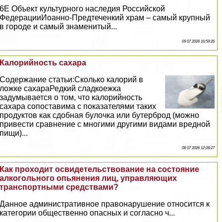
6E Объект культурного наследия Российской
ФедерацииИоанно-Предтеченкий храм – самый крупный
в городе и самый знаменитый...
09 07 2026 16:59:26
Калорийность сахара
Содержание статьи:Сколько калорий в
ложке сахараРедкий сладкоежка
задумывается о том, что калорийность
сахара сопоставима с показателями таких
продуктов как сдобная булочка или бутерброд (можно
привести сравнение с многими другими видами вредной
пищи)...
08 07 2026 12:28:27
Как проходит освидетельствование на состояние
алкогольного опьянения лиц, управляющих
трaнcпортными средствами?
Данное административное правонарушение относится к
категории общественно опасных и согласно ч...