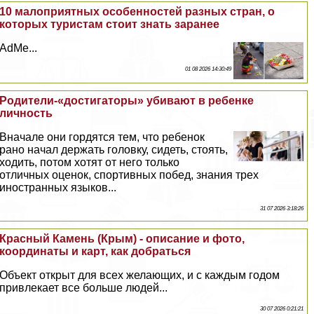
10 малоприятных особенностей разных стран, о
которых туристам стоит знать заранее
AdMe...
01 08 2026 14:30:49
Родители-«достигаторы» убивают в ребенке
личность
Вначале они гордятся тем, что ребенок
рано начал держать головку, сидеть, стоять,
ходить, потом хотят от него только
отличных оценок, спортивных побед, знания трех
иностранных языков...
31 07 2026 3:18:26
Красный Камень (Крым) - описание и фото,
координаты и карт, как добраться
Объект открыт для всех желающих, и с каждым годом
привлекает все больше людей...
30 07 2026 0:21:21