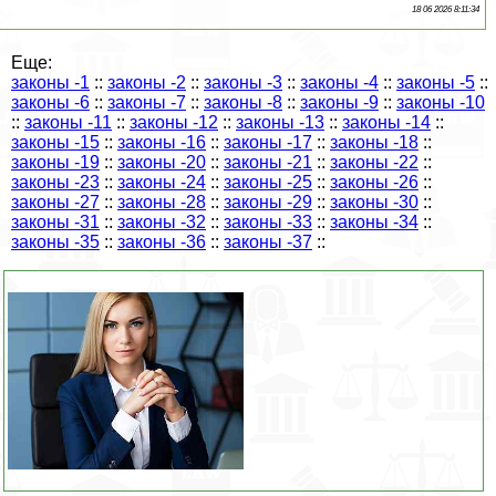
18 06 2026 8:11:34
Еще:
законы -1
::
законы -2
::
законы -3
::
законы -4
::
законы -5
::
законы -6
::
законы -7
::
законы -8
::
законы -9
::
законы -10
::
законы -11
::
законы -12
::
законы -13
::
законы -14
::
законы -15
::
законы -16
::
законы -17
::
законы -18
::
законы -19
::
законы -20
::
законы -21
::
законы -22
::
законы -23
::
законы -24
::
законы -25
::
законы -26
::
законы -27
::
законы -28
::
законы -29
::
законы -30
::
законы -31
::
законы -32
::
законы -33
::
законы -34
::
законы -35
::
законы -36
::
законы -37
::