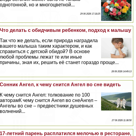
однотонной, но и многоцветной...
29 06 2026 17:18:25
Что делать с обидчивым ребенком, подход к малышу
Так что же делать, если природа наградила
вашего малыша таким хаpaктером, и как
справиться с детской обидой? В основе
любой проблемы лежат те или иные
причины, зная их, решить её станет гораздо проще...
28 06 2026 14:49:13
Сонник Ангел, к чему снится Ангел во сне видеть
К чему снится Ангел: толкование по 100
авторамК чему снится Ангел во снеАнгел –
Ангелы во сне – предвестники душевных
волнений...
27 06 2026 11:38:50
17-летний парень расплатился мелочью в ресторане,