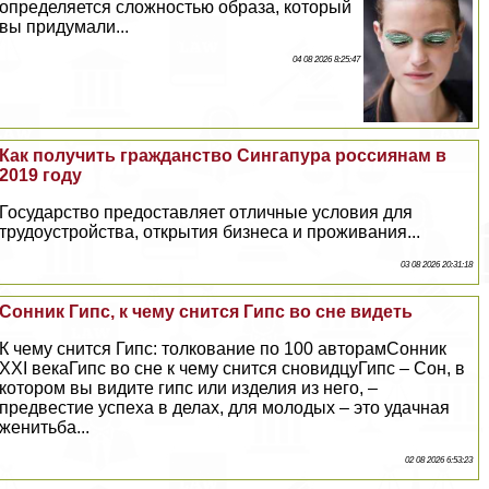
определяется сложностью образа, который
вы придумали...
04 08 2026 8:25:47
Как получить гражданство Сингапура россиянам в
2019 году
Государство предоставляет отличные условия для
трудоустройства, открытия бизнеса и проживания...
03 08 2026 20:31:18
Сонник Гипс, к чему снится Гипс во сне видеть
К чему снится Гипс: толкование по 100 авторамСонник
XXI векаГипс во сне к чему снится сновидцуГипс – Сон, в
котором вы видите гипс или изделия из него, –
предвестие успеха в делах, для молодых – это удачная
женитьба...
02 08 2026 6:53:23