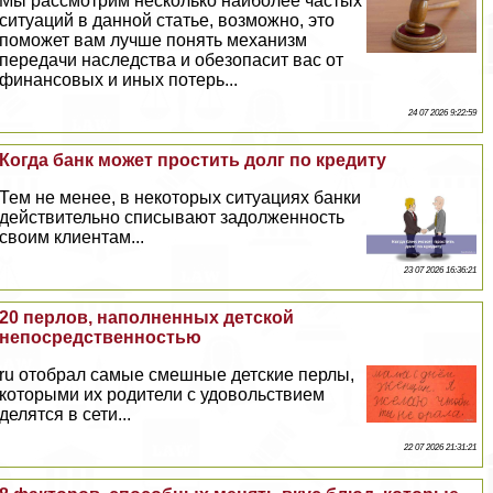
Мы рассмотрим несколько наиболее частых
ситуаций в данной статье, возможно, это
поможет вам лучше понять механизм
передачи наследства и обезопасит вас от
финансовых и иных потерь...
24 07 2026 9:22:59
Когда банк может простить долг по кредиту
Тем не менее, в некоторых ситуациях банки
действительно списывают задолженность
своим клиентам...
23 07 2026 16:36:21
20 перлов, наполненных детской
непосредственностью
ru отобрал самые смешные детские перлы,
которыми их родители с удовольствием
делятся в сети...
22 07 2026 21:31:21