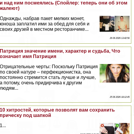
и над ним посмеялись (Спойлер: теперь они об этом
жалеют)
Однажды, набрав пакет мелких монет,
юноша заплатил ими за обед для себя и
своих друзей в местном ресторанчике...
26 06 2026 13:42:56
Патриция значение имени, хаpaктер и судьба, Что
означает имя Патриция
Отрицательные черты: Поскольку Патриция
по своей натуре – перфекционистка, она
постоянно стремится стать лучше и лучше,
а потому, очень придирчива к другим
людям...
25 06 2026 18:12:45
10 хитростей, которые позволят вам сохранить
прическу под шапкой
1...