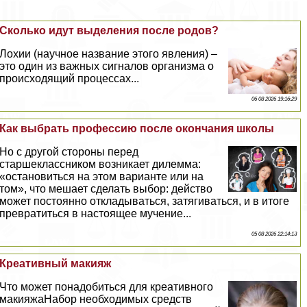
Сколько идут выделения после родов?
Лохии (научное название этого явления) –
это один из важных сигналов организма о
происходящий процессах...
06 08 2026 19:16:29
Как выбрать профессию после окончания школы
Но с другой стороны перед
старшеклассником возникает дилемма:
«остановиться на этом варианте или на
том», что мешает сделать выбор: действо
может постоянно откладываться, затягиваться, и в итоге
превратиться в настоящее мучение...
05 08 2026 22:14:13
Креативный макияж
Что может понадобиться для креативного
макияжаНабор необходимых средств