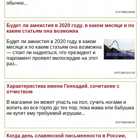
обычно...
27 07 2026 2:39:44
Будет ли амнистия в 2020 году, в каком месяце и по
каким статьям она возможна
Будет ли амнистия в 2020 году, в каком
месяце и по каким статьям она возможна
— стоит ли надеяться, что президент и
парламент проявят милосердие на этот
раз...
25 07 2026 10:17:10
Хаpaктеристика имени Геннадий, сочетание с
отчеством
В магазине он может упасть на пол, сучить ногами и
вопить во все горло до тех пор, пока мама или бабушка
не купят ему требуемой игрушки...
23 07 2026 8:26:34
Когда день славянской письменности в России,