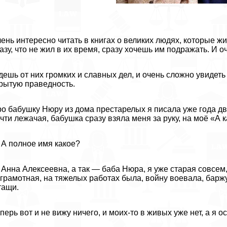
ень интересно читать в книгах о великих людях, которые 
азу, что не жил в их время, сразу хочешь им подражать. И о
ешь от них громких и славных дел, и очень сложно увидеть
рытую праведность.
о бабушку Нюру из дома престарелых я писала уже года два
чти лежачая, бабушка сразу взяла меня за руку, на моё «А 
А полное имя какое?
Анна Алексеевна, а так — баба Нюра, я уже старая совсем, 
грамотная, на тяжелых работах была, войну воевала, баржу
тащи.
перь вот и не вижу ничего, и моих-то в живых уже нет, а я о