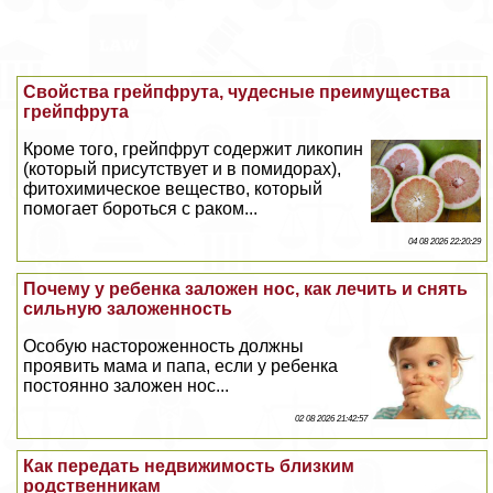
Свойства грейпфрута, чудесные преимущества
грейпфрута
Кроме того, грейпфрут содержит ликопин
(который присутствует и в помидорах),
фитохимическое вещество, который
помогает бороться с paком...
04 08 2026 22:20:29
Почему у ребенка заложен нос, как лечить и снять
сильную заложенность
Особую настороженность должны
проявить мама и папа, если у ребенка
постоянно заложен нос...
02 08 2026 21:42:57
Как передать недвижимость близким
родственникам