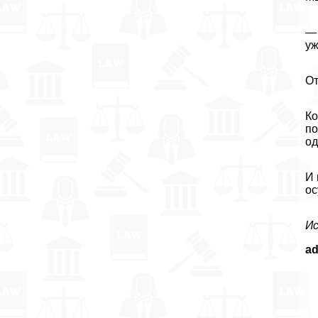
— 
уж
От
Ко
по
од
И 
ос
И
a