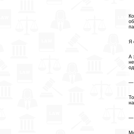
Ко
об
па
Я 
А 
не
од
— 
То
на
— 
Мы