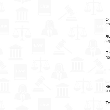
Оч
ср
Жд
ск
Пр
по
— 
— 
не
я 
Те