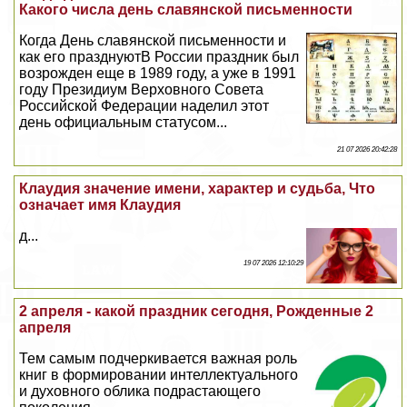
Какого числа день славянской письменности
Когда День славянской письменности и
как его празднуютВ России праздник был
возрожден еще в 1989 году, а уже в 1991
году Президиум Верховного Совета
Российской Федерации наделил этот
день официальным статусом...
21 07 2026 20:42:28
Клаудия значение имени, хаpaктер и судьба, Что
означает имя Клаудия
д...
19 07 2026 12:10:29
2 апреля - какой праздник сегодня, Рожденные 2
апреля
Тем самым подчеркивается важная роль
книг в формировании интеллектуального
и духовного облика подрастающего