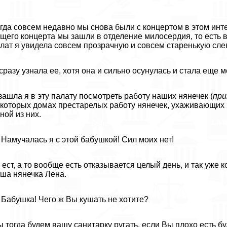
гда совсем недавно мы снова были с концертом в этом интер
щего концерта мы зашли в отделение милосердия, то есть в
лат я увидела совсем прозрачную и совсем старенькую сл
сразу узнала ее, хотя она и сильно осунулась и стала еще 
зашла я в эту палату посмотреть работу наших нянечек (
при
которых домах престарелых работу нянечек, ухаживающих з
ной из них.
Намучалась я с этой бабушкой! Сил моих нет!
 ест, а то вообще есть отказывается целый день, и так уже 
ша нянечка Лена.
Бабушка! Чего ж Вы кушать не хотите?
 тогда будем вашу санитарку ругать, если Вы плохо есть бу