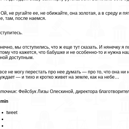
Ой, не ругайте ее, не обижайте, она золотая, а в среду и пя
е, там, после наемся.
ступитесь.
нечно, мы отступились, что ж еще тут сказать. И нянечку я п
тому что кажется, что бабушке и не особенно-то и нужна на
ной доступным.
все не могу перестать про нее думать — про то, что она ни н
уждает — и тихо и кротко живет на земле, как на небе…
сточник
: Фейсбук Лизы Олескиной, директора благотворите
dmin
tweet