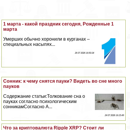
1 марта - какой праздник сегодня, Рожденные 1
марта
Умерших обычно хоронили в курганах –
специальных насыпях...
26 07 2026 16:50:34
Сонник: к чему снятся пауки? Видеть во сне много
пауков
Содержание статьи:Толкование сна о
пауках согласно психологическим
сонникамСогласно А...
24 07 2026 16:15:49
Что за криптовалюта Ripple XRP? Стоит ли