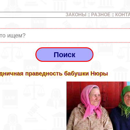
ЗАКОНЫ
::
РАЗНОЕ
::
КОНТ
дничная праведность бабушки Нюры