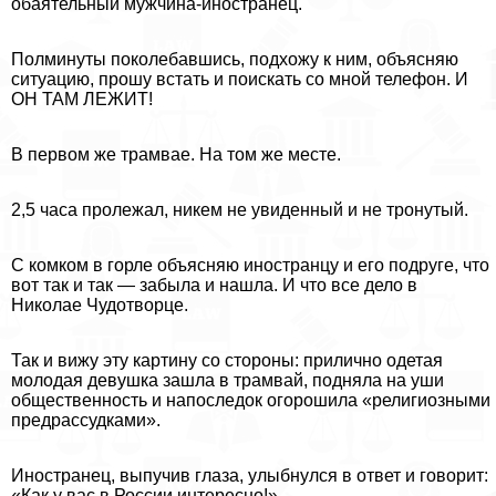
обаятельный мужчина-иностранец.
Полминуты поколебавшись, подхожу к ним, объясняю
ситуацию, прошу встать и поискать со мной телефон. И
ОН ТАМ ЛЕЖИТ!
В первом же трамвае. На том же месте.
2,5 часа пролежал, никем не увиденный и не тронутый.
С комком в горле объясняю иностранцу и его подруге, что
вот так и так — забыла и нашла. И что все дело в
Николае Чудотворце.
Так и вижу эту картину со стороны: прилично одетая
молодая дeвyшка зашла в трамвай, подняла на уши
общественность и напоследок огорошила «религиозными
предрассудками».
Иностранец, выпучив глаза, улыбнулся в ответ и говорит:
«Как у вас в России интересно!».