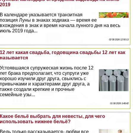
2019
В календаре указывается транзитная
позиция Луны в знаках зодиака — время ее
вхождения в знак и время начала лунного дня на весь
июль 2019 года...
02 08 2026 12:50:13
12 лет какая свадьба, годовщина свадьбы 12 лет как
называется
Устоявшаяся супружеская жизнь после 12
лет бpaка предполагает, что супруги уже
хорошо изучили друг друга, свыклись с
привычками и хаpaктерами друг друга, а
также создали крепкие и прочные
семейные узы...
01 08 2026 3:48:42
Какое бельё выбрать для невесты, для чего
использовать нижнее бельё?
Ведь только рассказывается- любви все