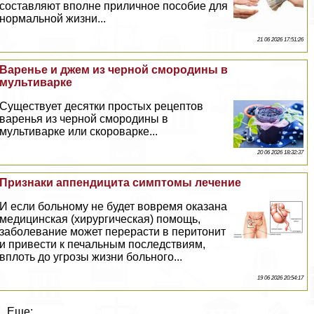
составляют вполне приличное пособие для
нормальной жизни...
21 06 2026 17:51:26
Варенье и джем из черной смородины в
мультиварке
Существует десятки простых рецептов
варенья из черной смородины в
мультиварке или скороварке...
20 06 2026 18:32:37
Признаки аппендицита симптомы лечение
И если больному не будет вовремя оказана
медицинская (хирургическая) помощь,
заболевание может перерасти в перитонит
и привести к печальным последствиям,
вплоть до угрозы жизни больного...
19 06 2026 20:54:17
Еще: