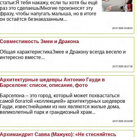
статьи:Я тебя накажу, если ты хотя бы ещё
раз это сделаешь!Многие произносят эту
фразу, чтобы напугать малыша, но в итоге
он остаётся безнаказанным...
20 07 2026 19:48:53
Совместимость Змеи и Дpaкона
Общая хаpaктеристикаЗмее и Дpaкону всегда весело и
интересно вместе...
19 07 2026 18:17:36
Архитектурные шедевры Антонио Гауди в
Барселоне: список, описание, фото
Барселона – это город, который может похвастаться
самой богатой «коллекцией» архитектурных шедевров
Гауди, известнейшими из них являются жилые дома,
великолепный парк и грандиозный храм...
18 07 2026 19:14:58
Архимaндрит Савва (Мажуко): «Не стесняйтесь