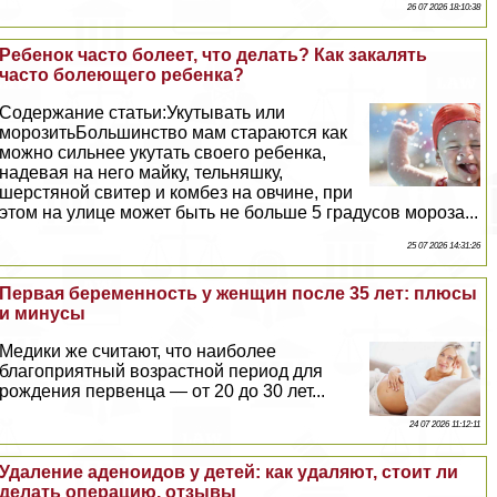
26 07 2026 18:10:38
Ребенок часто болеет, что делать? Как закалять
часто болеющего ребенка?
Содержание статьи:Укутывать или
морозитьБольшинство мам стараются как
можно сильнее укутать своего ребенка,
надевая на него майку, тельняшку,
шерстяной свитер и комбез на овчине, при
этом на улице может быть не больше 5 градусов мороза...
25 07 2026 14:31:26
Первая беременность у женщин после 35 лет: плюсы
и минусы
Медики же считают, что наиболее
благоприятный возрастной период для
рождения первенца — от 20 до 30 лет...
24 07 2026 11:12:11
Удаление аденоидов у детей: как удаляют, стоит ли
делать операцию, отзывы