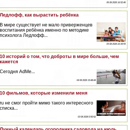
06 08 2026 16:52:46
Ледлофф, как вырастить ребёнка
В мире существует не мало приверженцев
воспитания ребёнка именно по методике
психолога Ледлофф...
05 08 2026 22:39:55
10 историй о том, что доброты в мире больше, чем
кажется
Сегодня AdMe...
04 08 2026 19:48:44
10 фильмов, которые изменили меня
ru не смог пройти мимо такого интересного
списка...
03 08 2026 0:50:52
Лунный календарь огородника садовода на июль