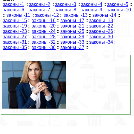
законы -1
::
законы -2
::
законы -3
::
законы -4
::
законы -5
::
законы -6
::
законы -7
::
законы -8
::
законы -9
::
законы -10
::
законы -11
::
законы -12
::
законы -13
::
законы -14
::
законы -15
::
законы -16
::
законы -17
::
законы -18
::
законы -19
::
законы -20
::
законы -21
::
законы -22
::
законы -23
::
законы -24
::
законы -25
::
законы -26
::
законы -27
::
законы -28
::
законы -29
::
законы -30
::
законы -31
::
законы -32
::
законы -33
::
законы -34
::
законы -35
::
законы -36
::
законы -37
::