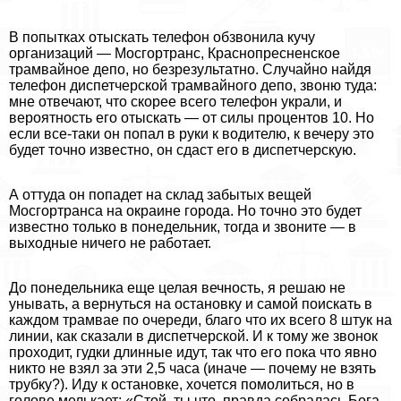
В попытках отыскать телефон обзвонила кучу
организаций — Мосгортрaнc, Краснопресненское
трамвайное депо, но безрезультатно. Случайно найдя
телефон диспетчерской трамвайного депо, звоню туда:
мне отвечают, что скорее всего телефон украли, и
вероятность его отыскать — от силы процентов 10. Но
если все-таки он попал в руки к водителю, к вечеру это
будет точно известно, он сдаст его в диспетчерскую.
А оттуда он попадет на склад забытых вещей
Мосгортрaнcа на окраине города. Но точно это будет
известно только в понедельник, тогда и звоните — в
выходные ничего не работает.
До понедельника еще целая вечность, я решаю не
унывать, а вернуться на остановку и самой поискать в
каждом трамвае по очереди, благо что их всего 8 штук на
линии, как сказали в диспетчерской. И к тому же звонок
проходит, гудки длинные идут, так что его пока что явно
никто не взял за эти 2,5 часа (иначе — почему не взять
трубку?). Иду к остановке, хочется помолиться, но в
голове мелькает: «Стой, ты что, правда собралась Бога