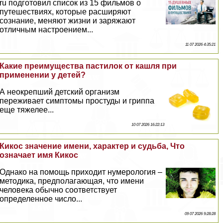
ru подготовил список из 15 фильмов о
путешествиях, которые расширяют
сознание, меняют жизни и заряжают
отличным настроением...
11 07 2026 4:35:21
Какие преимущества пастилок от кашля при
применении у детей?
А неокрепший детский организм
переживает симптомы простуды и гриппа
еще тяжелее...
10 07 2026 16:22:13
Кикос значение имени, хаpaктер и судьба, Что
означает имя Кикос
Однако на помощь приходит нумерология –
методика, предполагающая, что имени
человека обычно соответствует
определенное число...
09 07 2026 9:28:28