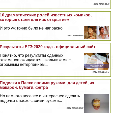
06 07 2026 0:33:48
10 драматических ролей известных комиков,
которые стали для нас открытием
И это уж точно было не напрасно...
05 07 2026 5:52:59
Результаты ЕГЭ 2020 года - официальный сайт
Понятно, что результаты сданных
экзаменов ожидаются школьниками с
огромным нетерпением...
04 07 2026 12:50:47
Поделки к Пасхе своими руками: для детей, из
макарон, бумаги, фетра
Но намного веселее и интереснее сделать
поделки к пасхе своими руками...
03 07 2026 19:39:10