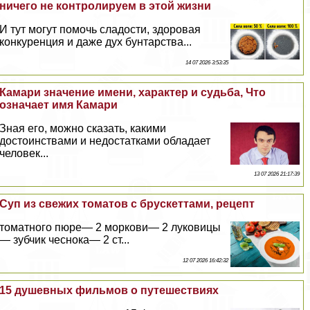
ничего не контролируем в этой жизни
И тут могут помочь сладости, здоровая
конкуренция и даже дух бунтарства...
14 07 2026 3:53:35
Камари значение имени, хаpaктер и судьба, Что
означает имя Камари
Зная его, можно сказать, какими
достоинствами и недостатками обладает
человек...
13 07 2026 21:17:39
Суп из свежих томатов с брускеттами, рецепт
томатного пюре— 2 моркови— 2 луковицы
— зубчик чеснока— 2 ст...
12 07 2026 16:42:32
15 душевных фильмов о путешествиях