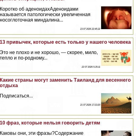
Коротко об аденоидахАденоидами
называется патологически увеличенная
носоглоточная миндалина...
23 07 2026 22:45:32
13 привычек, которые есть только у нашего человека
Это не плохо и не хорошо, — скорее, мило,
тепло и по-родному...
22 07 2026 5:35:11
Какие страны могут заменить Таиланд для весеннего
отдыха
Подписаться...
21 07 2026 17:23:20
10 фраз, которые нельзя говорить детям
Каковы они, эти фразы?Содержание