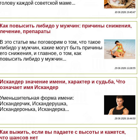
голову каждой советской маме...
30 06 2026 19:40:47
Как повысить либидо у мужчин: причины снижения,
лечение, препараты
В это статье мы поговорим о том, что такое
либидо у мужчин, какие могут быть причины
его снижения, и главное, о том, как
повысить либидо у мужчин...
29 06 2026 13:28:55
Искандер значение имени, хаpaктер и судьба, Что
означает имя Искандер
Уменьшительная форма имени:
Искандерчик, Искандерушка,
Искандеронька, Искандерка...
28 06 2026 16:44:50
Как выжить, если вы падаете с высоты и кажется,
что шансов нет