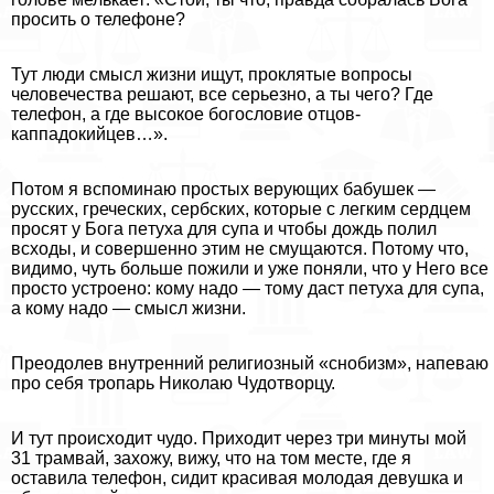
просить о телефоне?
Тут люди смысл жизни ищут, проклятые вопросы
человечества решают, все серьезно, а ты чего? Где
телефон, а где высокое богословие отцов-
каппадокийцев…».
Потом я вспоминаю простых верующих бабушек —
русских, греческих, сербских, которые с легким сердцем
просят у Бога пeтyxа для супа и чтобы дождь полил
всходы, и совершенно этим не смущаются. Потому что,
видимо, чуть больше пожили и уже поняли, что у Него все
просто устроено: кому надо — тому даст пeтyxа для супа,
а кому надо — смысл жизни.
Преодолев внутренний религиозный «снобизм», напеваю
про себя тропарь Николаю Чудотворцу.
И тут происходит чудо. Приходит через три минуты мой
31 трамвай, захожу, вижу, что на том месте, где я
оставила телефон, сидит красивая молодая дeвyшка и