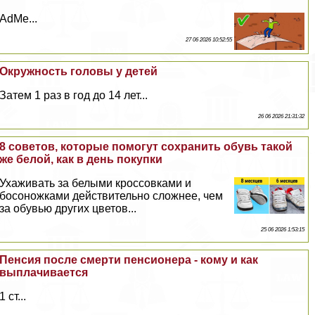
AdMe...
27 06 2026 10:52:55
Окружность головы у детей
Затем 1 раз в год до 14 лет...
26 06 2026 21:31:32
8 советов, которые помогут сохранить обувь такой
же белой, как в день покупки
Ухаживать за белыми кроссовками и
босоножками действительно сложнее, чем
за обувью других цветов...
25 06 2026 1:53:15
Пенсия после cмepти пенсионера - кому и как
выплачивается
1 ст...