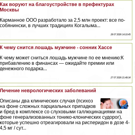
Как воруют на благоустройстве в префектурах
Москвы
Карманное ООО разработало за 2,5 млн проект: все по-
собянински, в лучших традициях Когалыма...
28 07 2026 14:10:45
К чему снится лошадь мужчине - сонник Хассе
К чему может сниться лошадь мужчине по ее мнению:К
прибавлению в финансах — ожидайте премии или
денежного подарка...
27 07 2026 21:48:34
Лечение неврологических заболеваний
Описаны два клинических случая (психоз
на фоне сложных парциальных припадков
и бред в комплексе со слуховыми галлюцинациями на
фоне генерализованных тонико-клонических судорог),
которые успешно отреагировали на рисперидон в дозе 4-
4,5 мг / сут...