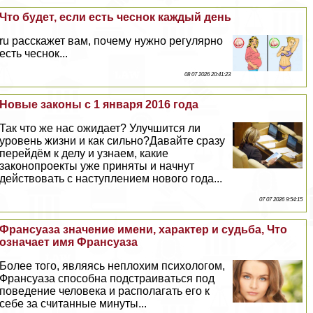
Что будет, если есть чеснок каждый день
ru расскажет вам, почему нужно регулярно
есть чеснок...
08 07 2026 20:41:23
Новые законы с 1 января 2016 года
Так что же нас ожидает? Улучшится ли
уровень жизни и как сильно?Давайте сразу
перейдём к делу и узнаем, какие
законопроекты уже приняты и начнут
действовать с наступлением нового года...
07 07 2026 9:54:15
Франсуаза значение имени, хаpaктер и судьба, Что
означает имя Франсуаза
Более того, являясь неплохим психологом,
Франсуаза способна подстраиваться под
поведение человека и располагать его к
себе за считанные минуты...