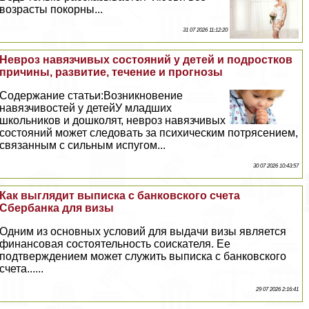
возрасты покорны...
31 07 2026 11:12:20
Невроз навязчивых состояний у детей и подростков
причины, развитие, течение и прогнозы
Содержание статьи:Возникновение
навязчивостей у детейУ младших
школьников и дошколят, невроз навязчивых
состояний может следовать за психическим потрясением,
связанным с сильным испугом...
30 07 2026 10:43:57
Как выглядит выписка с банковского счета
Сбербанка для визы
Одним из основных условий для выдачи визы является
финансовая состоятельность соискателя. Ее
подтверждением может служить выписка с банковского
счета......
29 07 2026 2:16:41