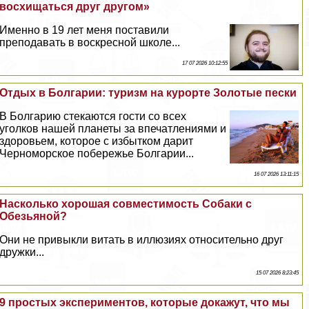
восхищаться друг другом»
Именно в 19 лет меня поставили
преподавать в воскресной школе...
17 07 2026 10:12:55
Отдых в Болгарии: туризм на курорте Золотые пески
В Болгарию стекаются гости со всех
уголков нашей планеты за впечатлениями и
здоровьем, которое с избытком дарит
Черноморское побережье Болгарии...
16 07 2026 13:11:15
Насколько хорошая совместимость Собаки с
Обезьяной?
Они не привыкли витать в иллюзиях относительно друг
дружки...
15 07 2026 8:23:45
9 простых экспериментов, которые докажут, что мы