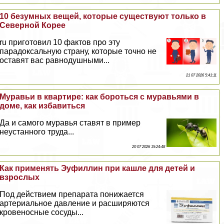
10 безумных вещей, которые существуют только в
Северной Корее
ru приготовил 10 фактов про эту
парадоксальную страну, которые точно не
оставят вас равнодушными...
21 07 2026 5:41:11
Муравьи в квартире: как бороться с муравьями в
доме, как избавиться
Да и самого муравья ставят в пример
неустанного труда...
20 07 2026 15:24:48
Как применять Эуфиллин при кашле для детей и
взрослых
Под действием препарата понижается
артериальное давление и расширяются
кровеносные сосуды...