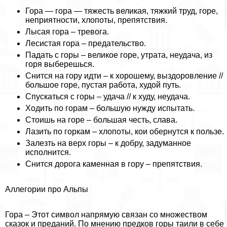
Гора — гора — тяжесть великая, тяжкий труд, горе,
неприятности, хлопоты, препятствия.
Лысая гора – тревога.
Лесистая гора – предательство.
Падать с горы – великое горе, утрата, неудача, из
горя выберешься.
Снится на гору идти – к хорошему, выздоровление //
большое горе, пустая работа, худой путь.
Спускаться с горы – удача // к худу, неудача.
Ходить по горам – большую нужду испытать.
Стоишь на горе – большая честь, слава.
Лазить по горкам – хлопоты, кои обернутся к пользе.
Залезть на верх горы – к добру, задуманное
исполнится.
Снится дорога каменная в гору – препятствия.
Аллегории про Альпы
Гора – Этот символ напрямую связан со множеством
сказок и преданий. По мнению предков горы таили в себе