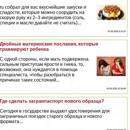
ru собрал для вас вкуснейшие закуски и
сладости, которые можно соорудить на
скорую руку из 2–3 ингредиентов (соль,
специи и масло давайте не считать)...
05 08 2026 6:16:10
Двойные материнские послания, которые
травмируют ребенка
С одной стороны, если мать подвержена
сильным приступам ярости и гнева, то,
возможно, она нуждается в помощи
специалиста, чтобы разобраться в
причинах таких состояний...
04 08 2026 16:36:48
Где сделать загранпаспорт нового образца?
Сегодня в государстве выдают удостоверения для
заграничных поездок старого образца и нового
формата...