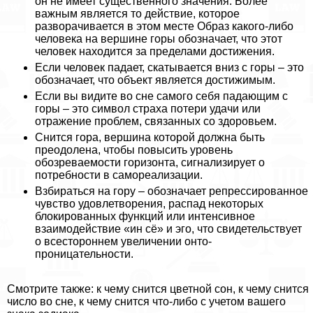
он не имеет существенного значения. Более
важным является то действие, которое
разворачивается в этом месте Образ какого-либо
человека на вершине горы обозначает, что этот
человек находится за пределами достижения.
Если человек падает, скатывается вниз с горы – это
обозначает, что объект является достижимым.
Если вы видите во сне самого себя падающим с
горы – это символ стpaxa потери удачи или
отражение проблем, связанных со здоровьем.
Снится гора, вершина которой должна быть
преодолена, чтобы повысить уровень
обозреваемости горизонта, сигнализирует о
потребности в самореализации.
Взбираться на гору – обозначает репрессированное
чувство удовлетворения, распад некоторых
блокированных функций или интенсивное
взаимодействие «ин сё» и эго, что свидетельствует
о всестороннем увеличении онто-
проницательности.
Смотрите также: к чему снится цветной сон, к чему снится
число во сне, к чему снится что-либо с учетом вашего