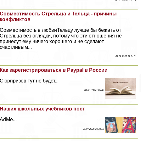
03 08 2026 20:58:37
Совместимость Стрельца и Тельца - причины
конфликтов
Совместимость в любвиТельцу лучше бы бежать от
Стрельца без оглядки, потому что эти отношения не
принесут ему ничего хорошего и не сделают
счастливым...
02 08 2026 23:54:51
Как зарегистрироваться в Paypal в России
Сюрпризов тут не будет...
01 08 2026 1:26:33
Наших школьных учебников пост
AdMe...
31 07 2026 16:33:19