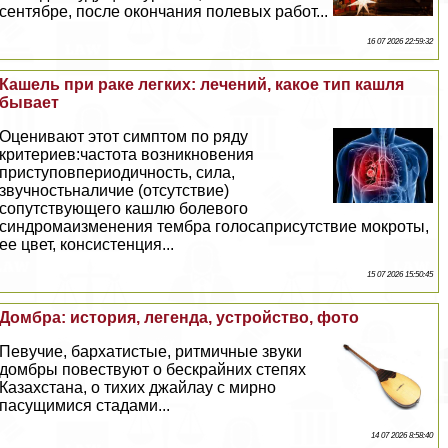
сентябре, после окончания полевых работ...
16 07 2026 22:59:32
Кашель при paке легких: лечений, какое тип кашля
бывает
Оценивают этот симптом по ряду
критериев:частота возникновения
приступовпериодичность, сила,
звучностьналичие (отсутствие)
сопутствующего кашлю болевого
синдромаизменения тембра голосаприсутствие мокроты,
ее цвет, консистенция...
15 07 2026 15:50:45
Домбра: история, легенда, устройство, фото
Певучие, бархатистые, ритмичные звуки
домбры повествуют о бескрайних степях
Казахстана, о тихих джайлау с мирно
пасущимися стадами...
14 07 2026 8:58:40