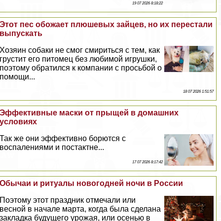
19 07 2026 8:18:22
Этот пес обожает плюшевых зайцев, но их перестали
выпускать
Хозяин собаки не смог смириться с тем, как
грустит его питомец без любимой игрушки,
поэтому обратился к компании с просьбой о
помощи...
18 07 2026 1:51:57
Эффективные маски от прыщей в домашних
условиях
Так же они эффективно борются с
воспалениями и постактне...
17 07 2026 8:17:42
Обычаи и ритуалы новогодней ночи в России
Поэтому этот праздник отмечали или
весной в начале марта, когда была сделана
закладка будущего урожая, или осенью в