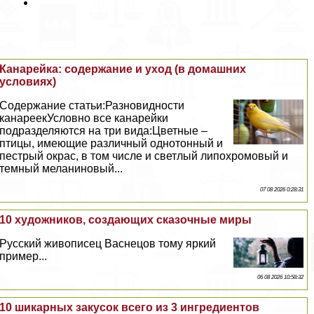
Канарейка: содержание и уход (в домашних
условиях)
Содержание статьи:Разновидности
канареекУсловно все канарейки
подразделяются на три вида:Цветные –
птицы, имеющие различный однотонный и
пестрый окрас, в том числе и светлый липохромовый и
темный меланиновый...
07 08 2026 0:28:31
10 художников, создающих сказочные миры
Русский живописец Васнецов тому яркий
пример...
06 08 2026 10:58:32
10 шикарных закусок всего из 3 ингредиентов