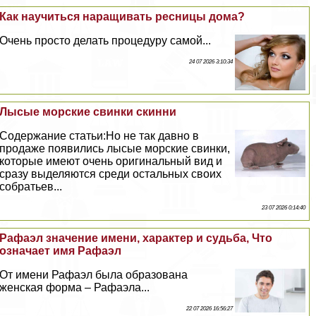
Как научиться наращивать ресницы дома?
Очень просто делать процедуру самой...
24 07 2026 3:10:34
Лысые морские свинки скинни
Содержание статьи:Но не так давно в
продаже появились лысые морские свинки,
которые имеют очень оригинальный вид и
сразу выделяются среди остальных своих
собратьев...
23 07 2026 0:14:40
Рафаэл значение имени, хаpaктер и судьба, Что
означает имя Рафаэл
От имени Рафаэл была образована
женская форма – Рафаэла...
22 07 2026 16:56:27