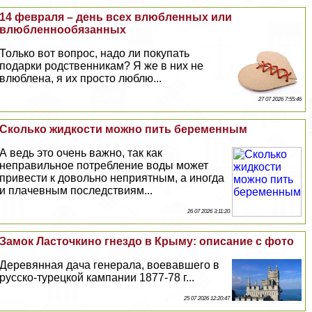
14 февраля – день всех влюбленных или
влюбленнообязанных
Только вот вопрос, надо ли покупать
подарки родственникам? Я же в них не
влюблена, я их просто люблю...
27 07 2026 7:55:46
Сколько жидкости можно пить беременным
А ведь это очень важно, так как
неправильное потрeбление воды может
привести к довольно неприятным, а иногда
и плачевным последствиям...
26 07 2026 3:11:20
Замок Ласточкино гнездо в Крыму: описание с фото
Деревянная дача генерала, воевавшего в
русско-турецкой кампании 1877-78 г...
25 07 2026 12:20:47