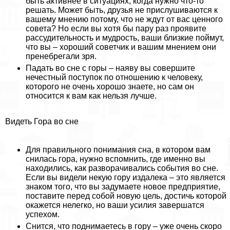
быть активнее в ситуациях, когда нужно что-то
решать. Может быть, друзья не прислушиваются к
вашему мнению потому, что не ждут от вас ценного
совета? Но если вы хотя бы пару раз проявите
рассудительность и мудрость, ваши близкие поймут,
что вы – хороший советчик и вашим мнением они
пренебрегали зря.
Падать во сне с горы – наяву вы совершите
нечестный поступок по отношению к человеку,
которого не очень хорошо знаете, но сам он
относится к вам как нельзя лучше.
Видеть Гора во сне
Для правильного понимания сна, в котором вам
снилась гора, нужно вспомнить, где именно вы
находились, как разворачивались события во сне.
Если вы видели некую гору издалека – это является
знаком того, что вы задумаете новое предприятие,
поставите перед собой новую цель, достичь которой
окажется нелегко, но ваши усилия завершатся
успехом.
Снится, что поднимаетесь в гору – уже очень скоро