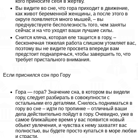
кого приносите себя в жертву.
Вы видите во сне, что гора приходит в движение,
как живот беременной женщины, а после этого в
округе появляется много мышей, – вы
предчувствуете бесполезность того, чем заняты
сейчас и на что уходят ваши лучшие силы.
Снится кляча, которая еле тащится в гору, –
бесконечная тяжелая работа слишком утомляет вас,
поэтому вы не видите просвета впереди вам
предстоит поднапрячься, чтобы завершить то, что
требует пристального внимания.
Если приснился сон про Гору
Гора — гора? Значение сна, в котором вы видели
гору, следует разбирать в совокупности с
остальными его деталями. Снилось подниматься в
гору во сне – идти по тропинке – отличный ваши
дела действительно пойдут в гору. Очевидно, уже в
самое ближайшее время у вас появится новый
объект увлечения, и чувства к нему захватят вас
полностью, вы будете просто купаться в море любви
и страсти.