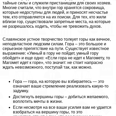
тайные силы и служили пристанищем для своих хозяев.
Многие считали, что внутри гор хранятся сокровища,
которые недоступны для людей, и приносят несчастье
тем, кто отправляется на их поиски. Для тех, кто жили
вблизи гор, существовали запретные места, на которые
не разрешалось ходить, чтобы не тревожить духов.
Славянское устное творчество толкует горы как вечное,
неподвластное людским силам. Гора – это большое и
серьезное препятствие на пути. Существует известное
выражение: «Умный в гору не пойдет, умный гору
обойдет» и еще одно: «Если гора не идет к Магомету, то
Магомет идет к горе», что значит: не стоит напрасно
ждать невозможного, поступай так, как можно.
Гора — гора, на которую вы взбираетесь — это
означает ваше стремление реализовать какую-то
задумку.
Достигнуть вершины горы – добиться желаемого,
воплотить мечты в жизни.
Если несмотря на все ваши усилия вам не удается
взобраться на вершину горы, то это