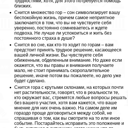
трудностями, хотя, для этого потребуется помощь
близких.
Снится множество гор – сон символизирует вашу
беспокойную жизнь, причем самое неприятное
заключается в том, что вы не чувствуете себя
уверенно, постоянно сомневаетесь и ждете
подвоха. Не лучше ли успокоиться и жить без
постоянного стpaxa в душе?
Снится во сне, как кто-то ходит по горам – вам
предстоит принять трудное решение, касающееся
вашей личной жизни. Вы чувствуете себя
обиженным, обделенным внимание. Но даже если
окажется, что вы правы и внимания получаете
мало, не стоит принимать скоропалительное
решение, иначе потом вы пожалеете, но дело уже
будет сделано.
Снится гора с крутыми склонами, на которых почти
нет растительности, говорят, что в реальности те,
кто окружает вас, стремятся любые вопросы решать
без вашего участия, хотя вам кажется, что ваше
мнение для них очень важно. На самом деле им
гораздо проще договориться между собой, не
спрашивая о том, как вы смотрите на то или иное
событие. Постарайтесь исправить это положение и