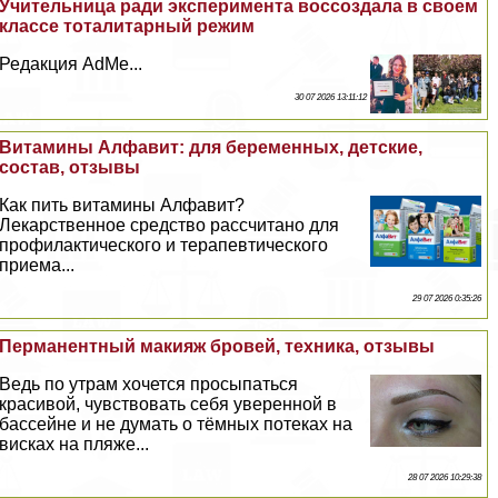
Учительница ради эксперимента воссоздала в своем
классе тоталитарный режим
Редакция AdMe...
30 07 2026 13:11:12
Витамины Алфавит: для беременных, детские,
состав, отзывы
Как пить витамины Алфавит?
Лекарственное средство рассчитано для
профилактического и терапевтического
приема...
29 07 2026 0:35:26
Перманентный макияж бровей, техника, отзывы
Ведь по утрам хочется просыпаться
красивой, чувствовать себя уверенной в
бассейне и не думать о тёмных потеках на
висках на пляже...
28 07 2026 10:29:38