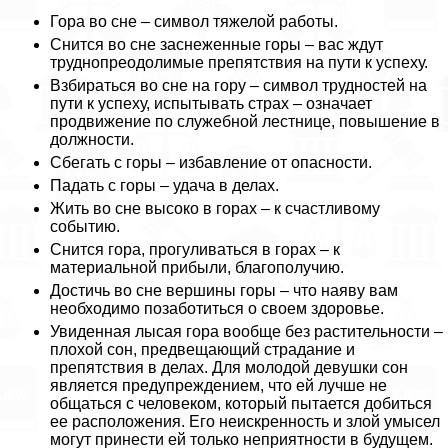
Гора во сне – символ тяжелой работы.
Снится во сне заснеженные горы – вас ждут
труднопреодолимые препятствия на пути к успеху.
Взбираться во сне на гору – символ трудностей на
пути к успеху, испытывать страх – означает
продвижение по служебной лестнице, повышение в
должности.
Сбегать с горы – избавление от опасности.
Падать с горы – удача в делах.
Жить во сне высоко в горах – к счастливому
событию.
Снится гора, прогуливаться в горах – к
материальной прибыли, благополучию.
Достичь во сне вершины горы – что наяву вам
необходимо позаботиться о своем здоровье.
Увиденная лысая гора вообще без растительности –
плохой сон, предвещающий страдание и
препятствия в делах. Для молодой дeвyшки сон
является предупреждением, что ей лучше не
общаться с человеком, который пытается добиться
ее расположения. Его неискренность и злой умысел
могут принести ей только неприятности в будущем.