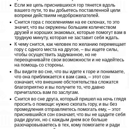
Если же цепь приснившихся гор тянется вдоль
вашего пути, то вы добьетесь поставленной цели
вопреки действиям недоброжелателей.
Снится гора с поселениями на ее склонах, то это
значит, что вы окружены большим количеством
друзей и хороших знакомых, которые помогут вам в
трудную минуту, которая не заставит себя ждать.
К чему снится, как человек по желанию перемещает
гору с одного места на другое, – вы ищете силы,
чтобы осуществить задуманное, но не
переоценивайте свои возможности и не надейтесь
на помощь со стороны.
Вы видите во сне, что вы идете к горе и понимаете,
что она приближается к вам сама, – этот сон
означает, что внешние обстоятельства сложатся
благоприятно и вы получите то, что давно
причиталось вам по заслугам.
Снится во сне друга, который пришел на ночь глядя
просить о помощи: нужно скопать гору, и вы без
промедления отправляетесь помогать ему, – этот
приснившийся сон означает, что вы не щадите себя
ради других, но с каждым днем все больше
разочаровываетесь в тех, кому помогаете и ради