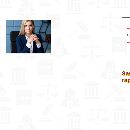
За
га