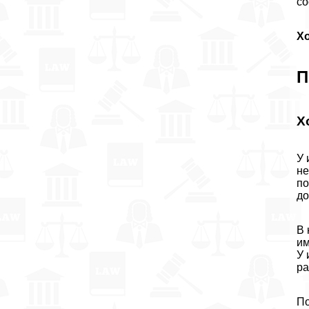
со
Хо
П
Х
У 
не
по
до
В 
им
У 
р
По