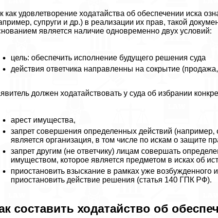
к как удовлетворение ходатайства об обеспечении иска озн
апример, супруги и др.) в реализации их прав, такой докум
нованием является наличие одновременно двух условий:
цель: обеспечить исполнение будущего решения суда
действия ответчика направленны на сокрытие (продажа,
явитель должен ходатайствовать у суда об избрании конкр
арест имущества,
запрет совершения определенных действий (например, 
является организация, в том числе по искам о защите пр
запрет другим (не ответчику) лицам совершать определ
имуществом, которое является предметом в исках об ис
приостановить взыскание в рамках уже возбужденного и
приостановить действие решения (статья 140 ГПК РФ).
ак составить ходатайство об обеспе