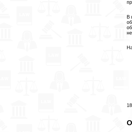
пр
В 
об
об
не
На
18
О