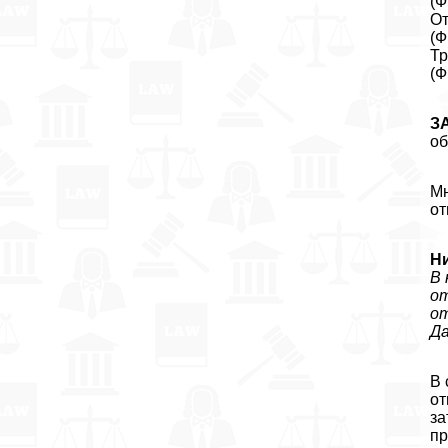
(Ф
От
(Ф
Тр
(Ф
З
об
Мн
от
Ни
В 
от
о
Да
В 
от
за
пр