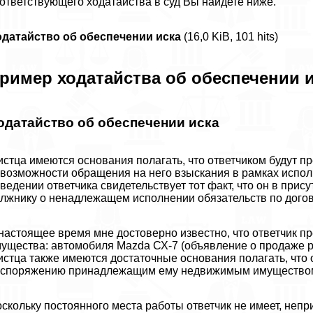
ответствующего ходатайства в суд Вы найдете ниже.
датайство об обеспечении иска
(16,0 KiB, 101 hits)
ример ходатайства об обеспечении 
одатайство об обеспечении иска
истца имеются основания полагать, что ответчиком будут 
возможности обращения на него взыскания в рамках испол
ведении ответчика свидетельствует тот факт, что он в прис
лжнику о ненадлежащем исполнении обязательств по догов
настоящее время мне достоверно известно, что ответчик 
ущества: автомобиля Mazda СХ-7 (объявление о продаже ра
истца также имеются достаточные основания полагать, что
аспоряжению принадлежащим ему недвижимым имущество
скольку постоянного места работы ответчик не имеет, непр