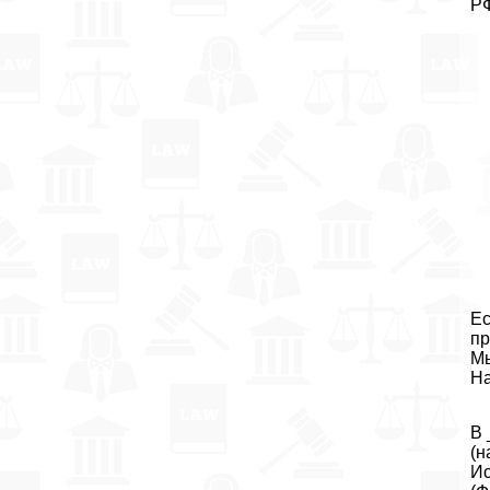
РФ
Ес
пр
Мы
На
В 
(н
Ис