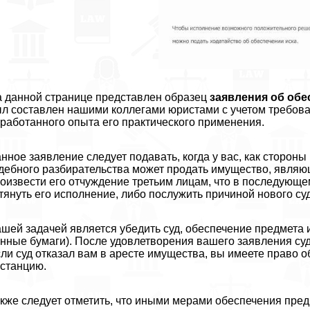
 данной странице представлен образец
заявления об обе
л составлен нашими коллегами юристами с учетом требова
работанного опыта его пpaктического применения.
нное заявление следует подавать, когда у вас, как стороны
дебного разбирательства может продать имущество, являю
оизвести его отчуждение третьим лицам, что в последующ
тянуть его исполнение, либо послужить причиной нового су
шей задачей является убедить суд, обеспечение предмета ис
нные бумаги). После удовлетворения вашего заявления су
ли суд отказал вам в аресте имущества, вы имеете право
станцию.
кже следует отметить, что иными мерами обеспечения пред