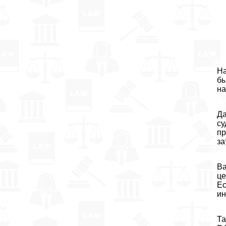
На
бы
на
Да
су
пр
за
Ва
це
Ес
ин
Та