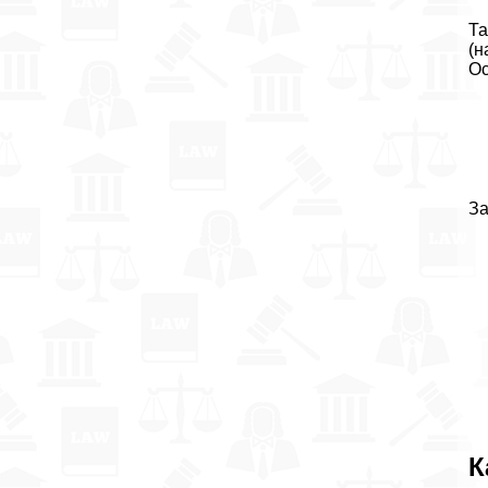
Та
(н
Ос
За
К