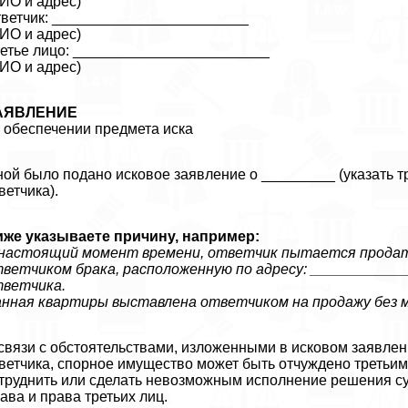
ИО и адрес)
ветчик: ________________________
ИО и адрес)
етье лицо: ________________________
ИО и адрес)
АЯВЛЕНИЕ
 обеспечении предмета иска
ой было подано исковое заявление о _________ (указать тр
ветчика).
же указываете причину, например:
настоящий момент времени, ответчик пытается продать
ветчиком бpaка, расположенную по адресу: ___________
тветчика.
нная квартиры выставлена ответчиком на продажу без м
связи с обстоятельствами, изложенными в исковом заявлении
ветчика, спopное имущество может быть отчуждено третьим 
труднить или сделать невозможным исполнение решения с
ава и права третьих лиц.