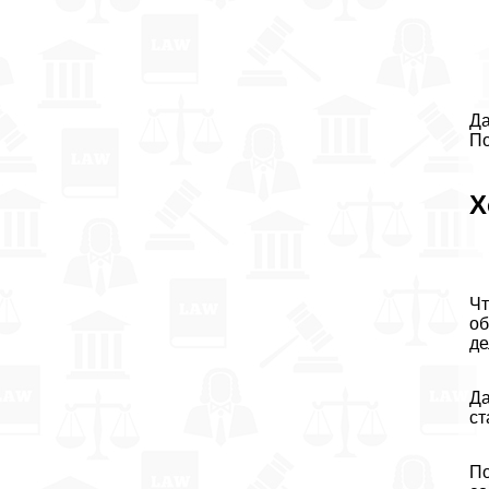
Да
По
Х
Чт
об
де
Да
ст
По