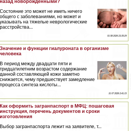
назад новорожденными?
Состояние это может не иметь ничего
общего с заболеваниями, но может и
указывать на тяжелые неврологические
расстройства...
01 08 2026 23:35:29
Значение и функции гиалуроната в организме
человека
В период между двадцати пяти и
тридцатилетним возрастом содержание
данной составляющей кожи заметно
снижается, чему предшествует замедление
процесса синтеза кислоты...
31 07 2026 2:41:15
Как оформить загранпаспорт в МФЦ: пошаговая
инструкция, перечень документов и сроки
изготовления
Выбор загранпаспорта лежит на заявителе, т...