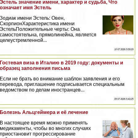
Эстель значение имени, хаpaктер и судьба, Что
означает имя Эстель
Зодиак имени Эстель: Овен,
СкорпионХаpaктеристика имени
ЭстельПоложительные черты: Она
самостоятельна, прямолинейна, является
целеустремленной...
10 07 2026 5:59:29
Гостевая виза в Италию в 2019 году: документы и
образец заполнения письма
Если не брать во внимание шаблон заявления и его
перевода, приглашение подписывается специальным
ведомством по делам иностранцев...
09 07 2026 5:43:25
Болезнь Альцгeймера и её лечение
В настоящее время можно применять
медикаменты, чтобы во многих случаях
приостановит прогрессирование