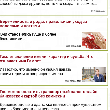
способны даже дружить, не то что создавать семью...
24 06 2026 1:35:14
Беременность и роды: правильный уход за
волосами и ногтями
Они становились гуще и более
блестящими...
23 06 2026 7:31:10
Гамлет значение имени, хаpaктер и судьба, Что
означает имя Гамлет
Известно, что именно он любил давать
своим героям «говорящие» имена...
22 06 2026 14:44:23
Где можно оплатить трaнcпортный налог онлайн
банковской картой без комиссии
Дешевые жилье и еда также являются преимуществом
при выборе места для переезда...