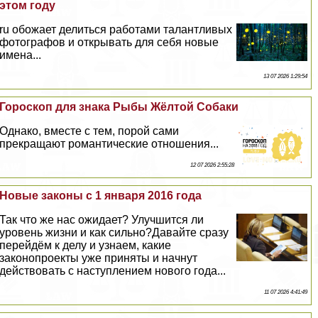
этом году
ru обожает делиться работами талантливых
фотографов и открывать для себя новые
имена...
13 07 2026 1:29:54
Гороскоп для знака Рыбы Жёлтой Собаки
Однако, вместе с тем, порой сами
прекращают романтические отношения...
12 07 2026 2:55:28
Новые законы с 1 января 2016 года
Так что же нас ожидает? Улучшится ли
уровень жизни и как сильно?Давайте сразу
перейдём к делу и узнаем, какие
законопроекты уже приняты и начнут
действовать с наступлением нового года...
11 07 2026 4:41:49