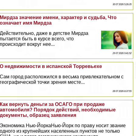
30 07 2026 5:26:35
Мирдза значение имени, хаpaктер и судьба, Что
означает имя Мирдза
Действительно, даже в детстве Мирдза
пытается быть в курсе всего, что
происходит вокруг нее...
29 07 2026 9:41:52
О недвижимости в испанской Торревьехе
Сам город расположился в весьма привлекательном с
географической точки зрения месте...
28 07 2026 8:37:55
Как вернуть деньги за ОСАГО при продаже
автомобиля? Порядок действий, необходимые
документы, образец заявления
Экономика Нью-ЙоркаНью-Йорк по праву носит звание
одного из крупнейших населенных пунктов не только