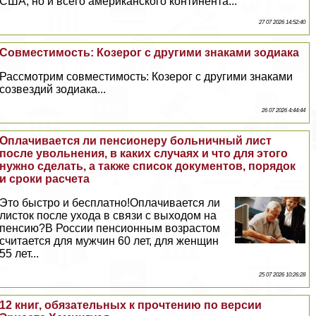
США, но и всего американского континента...
27 07 2026 14:52:40
Совместимость: Козерог с другими знаками зодиака
Рассмотрим совместимость: Козерог с другими знаками
созвездий зодиака...
26 07 2026 4:44:44
Оплачивается ли пенсионеру больничный лист
после увольнения, в каких случаях и что для этого
нужно сделать, а также список документов, порядок
и сроки расчета
Это быстро и бесплатно!Оплачивается ли
листок после ухода в связи с выходом на
пенсию?В России пенсионным возрастом
считается для мужчин 60 лет, для женщин
55 лет...
25 07 2026 10:26:28
12 книг, обязательных к прочтению по версии