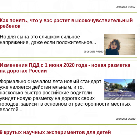
30 06 2026 8:58:27
Как понять, что у вас растет высокочувствительный
ребенок
Но для сына это слишком сильное
напряжение, даже если положительное...
29 06 2026 7:46:50
Изменения ПДД с 1 июня 2020 года - новая разметка
на дорогах России
Формально с началом лета новый стандарт
уже является действительным, и то,
насколько быстро российские водители
увидят новую разметку на дорогах своих
городов, зависит в основном от расторопности местных
властей...
28 06 2026 0:30:52
9 крутых научных экспериментов для детей