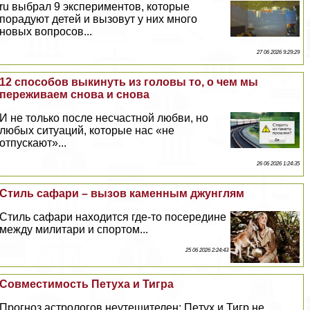
ru выбрал 9 экспериментов, которые
порадуют детей и вызовут у них много
новых вопросов...
27 06 2026 9:29:29
12 способов выкинуть из головы то, о чем мы
переживаем снова и снова
И не только после несчастной любви, но
любых ситуаций, которые нас «не
отпускают»...
26 06 2026 1:24:35
Стиль сафари – вызов каменным джунглям
Стиль сафари находится где-то посередине
между милитари и спортом...
25 06 2026 2:24:43
Совместимость Пeтyxа и Тигра
Прогноз астрологов неутешителен: Пeтyx и Тигр не