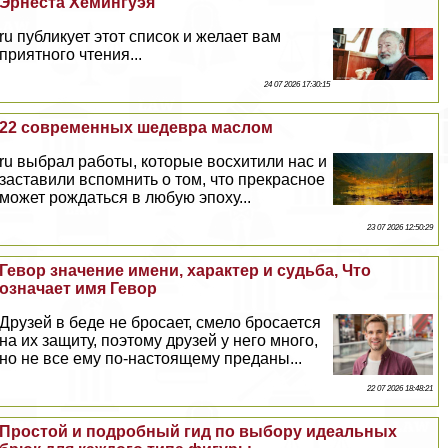
Эрнеста Хемингуэя
ru публикует этот список и желает вам
приятного чтения...
24 07 2026 17:30:15
22 современных шедевра маслом
ru выбрал работы, которые восхитили нас и
заставили вспомнить о том, что прекрасное
может рождаться в любую эпоху...
23 07 2026 12:50:29
Гевор значение имени, хаpaктер и судьба, Что
означает имя Гевор
Друзей в беде не бросает, смело бросается
на их защиту, поэтому друзей у него много,
но не все ему по-настоящему преданы...
22 07 2026 18:48:21
Простой и подробный гид по выбору идеальных