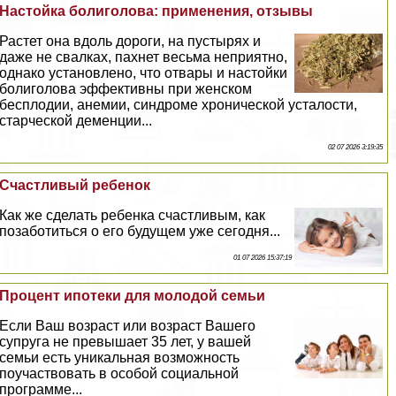
Настойка болиголова: применения, отзывы
Растет она вдоль дороги, на пустырях и
даже не свалках, пахнет весьма неприятно,
однако установлено, что отвары и настойки
болиголова эффективны при женском
бесплодии, анемии, синдроме хронической усталости,
старческой деменции...
02 07 2026 3:19:35
Счастливый ребенок
Как же сделать ребенка счастливым, как
позаботиться о его будущем уже сегодня...
01 07 2026 15:37:19
Процент ипотеки для молодой семьи
Если Ваш возраст или возраст Вашего
супруга не превышает 35 лет, у вашей
семьи есть уникальная возможность
поучаствовать в особой социальной
программе...