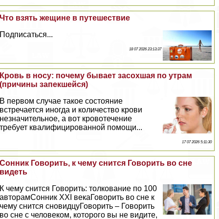
Что взять жещине в путешествие
Подписаться...
18 07 2026 23:13:37
Кровь в носу: почему бывает засохшая по утрам
(причины запекшейся)
В первом случае такое состояние
встречается иногда и количество крови
незначительное, а вот кровотечение
требует квалифицированной помощи...
17 07 2026 5:11:30
Сонник Говорить, к чему снится Говорить во сне
видеть
К чему снится Говорить: толкование по 100
авторамСонник XXI векаГоворить во сне к
чему снится сновидцуГоворить – Говорить
во сне с человеком, которого вы не видите,