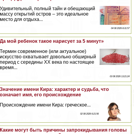
Удивительный, полный тайн и обещающий
массу открытий остров – это идеальное
место для отдыха...
04 08 2026 8:31:57
Да мой ребенок такое нарисует за 5 минут»
Термин современное (или актуальное)
искусство охватывает довольно обширный
период с середины XX века по настоящее
время...
03 08 2026 13:21:24
Значение имени Кира: хаpaктер и судьба, что
означает имя, его происхождение
Происхождение имени Кира: греческое...
02 08 2026 6:21:56
Какие могут быть причины запрокидывания головы