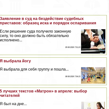
Заявление в суд на бездействие судебных
приставов: образец иска и порядок оспаривания
Если решение суда получило законную
силу, то оно должно быть обязательно
исполнено...
09 08 2026 7:51:23
Я выбрала йогу
Я выбрала для себя группу и пошла...
08 08 2026 7:54:15
5 лучших текстов «Матрон» в апреле: выбор
читателей
Я был на дне...