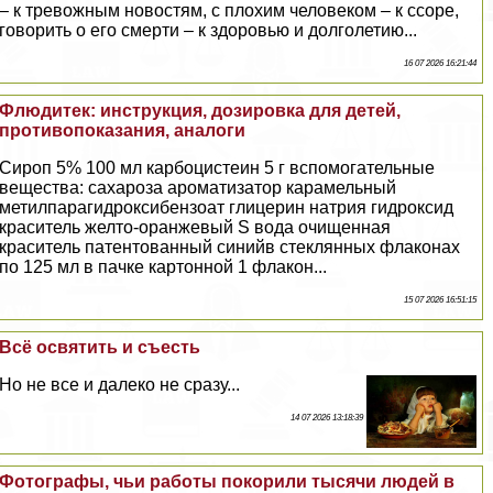
– к тревожным новостям, с плохим человеком – к ссоре,
говорить о его cмepти – к здоровью и долголетию...
16 07 2026 16:21:44
Флюдитек: инструкция, дозировка для детей,
противопоказания, аналоги
Сироп 5% 100 мл карбоцистеин 5 г вспомогательные
вещества: сахароза ароматизатор карамельный
метилпарагидроксибензоат глицерин натрия гидроксид
краситель желто-оранжевый S вода очищенная
краситель патентованный синийв стеклянных флаконах
по 125 мл в пачке картонной 1 флакон...
15 07 2026 16:51:15
Всё освятить и съесть
Но не все и далеко не сразу...
14 07 2026 13:18:39
Фотографы, чьи работы покорили тысячи людей в