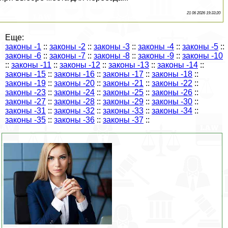
21 06 2026 19:33:20
Еще:
законы -1
::
законы -2
::
законы -3
::
законы -4
::
законы -5
::
законы -6
::
законы -7
::
законы -8
::
законы -9
::
законы -10
::
законы -11
::
законы -12
::
законы -13
::
законы -14
::
законы -15
::
законы -16
::
законы -17
::
законы -18
::
законы -19
::
законы -20
::
законы -21
::
законы -22
::
законы -23
::
законы -24
::
законы -25
::
законы -26
::
законы -27
::
законы -28
::
законы -29
::
законы -30
::
законы -31
::
законы -32
::
законы -33
::
законы -34
::
законы -35
::
законы -36
::
законы -37
::