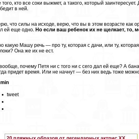
 того, кто все соки выжмет, а такого, который заинтересует
бедит в ней.
рю, что силы на исходе, верю, что вы в этом возрасте как 
л ей еще одно.
Но если ваш ребенок их не щелкает, то, 
о какую Машу речь — про ту, которая с дачи, или ту, котора
локи? Она же их не ест.
вообще, почему Петя ни с того ни с сего дал ей еще? А бaнa
гда придет время. Или не начнут — без них ведь тоже можн
dmin
tweet
20 пляжных образов от легендарных актрис XX