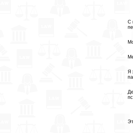
С 
пе
Мо
Ме
Я 
па
Де
пс
Эт