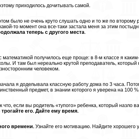
этому приходилось дочитывать самой.
том было не очень круто слушать одно и то же по второму р
какой-то момент она все-таки застала меня за этим постыд
одолжала теперь с другого места
.
с математикой получилось еще проще: в 8-м классе я каки
олы. И там был нереально крутой преподаватель, который 
зносторонним человеком.
ачала я доделывала классную работу дома по 3 часа. Пото
инственный предмет, в знании которого я уверена на 100 %,
к что, если вы родитель «тупого» ребенка, который назло ва
 трогайте его. Дайте ему время.
ного времени.
Узнайте его мотивацию. Найдите хорошего у