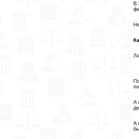
В 
фи
Не
Ка
Ла
По
по
А 
де
А 
бы