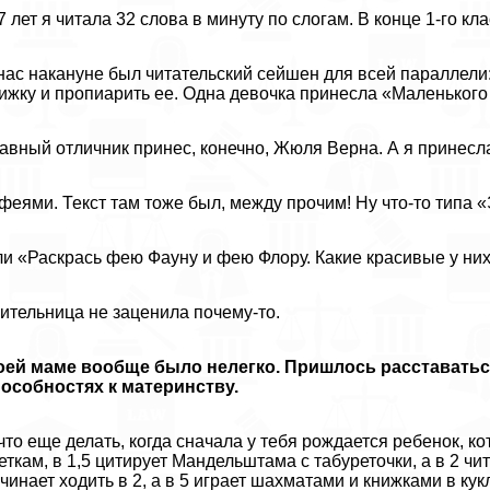
7 лет я читала 32 слова в минуту по слогам. В конце 1-го к
нас накануне был читательский сейшен для всей параллел
ижку и пропиарить ее. Одна дeвoчка принесла «Маленького
авный отличник принес, конечно, Жюля Верна. А я принесла
феями. Текст там тоже был, между прочим! Ну что-то типа 
и «Раскрась фею Фауну и фею Флору. Какие красивые у них
ительница не заценила почему-то.
оей маме вообще было нелегко. Пришлось расставатьс
особностях к материнству.
что еще делать, когда сначала у тебя рождается ребенок, 
еткам, в 1,5 цитирует Maндельштама с табуреточки, а в 2 ч
чинает ходить в 2, а в 5 играет шахматами и книжками в ку