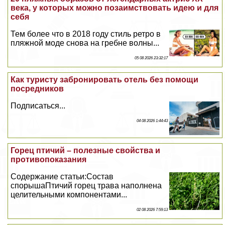
века, у которых можно позаимствовать идею и для
себя
Тем более что в 2018 году стиль ретро в
пляжной моде снова на гребне волны...
05 08 2026 23:32:17
Как туристу забронировать отель без помощи
посредников
Подписаться...
04 08 2026 1:44:43
Горец птичий – полезные свойства и
противопоказания
Содержание статьи:Состав
спорышаПтичий горец трава наполнена
целительными компонентами...
02 08 2026 7:59:13