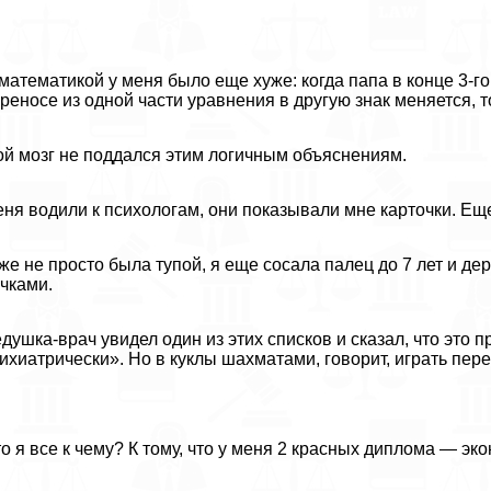
математикой у меня было еще хуже: когда папа в конце 3-го
реносе из одной части уравнения в другую знак меняется, т
й мозг не поддался этим логичным объяснениям.
ня водили к психологам, они показывали мне карточки. Еще
же не просто была тупой, я еще сосала палец до 7 лет и д
чками.
душка-врач увидел один из этих списков и сказал, что это
ихиатрически». Но в куклы шахматами, говорит, играть пере
о я все к чему? К тому, что у меня 2 красных диплома — эк