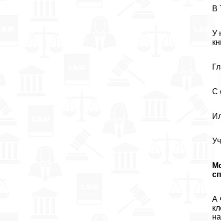
В 
У 
кн
Гл
С 
Ил
Уч
М
сп
А 
кл
на