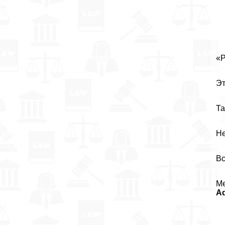
«Р
Эт
Та
Не
Вс
Ме
A