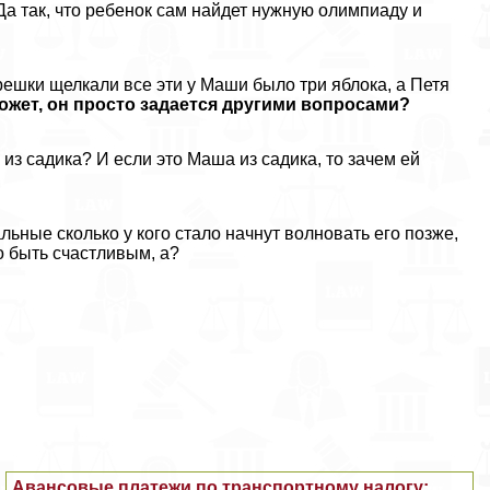
. Да так, что ребенок сам найдет нужную олимпиаду и
орешки щелкали все эти у Маши было три яблока, а Петя
может, он просто задается другими вопросами?
я из садика? И если это Маша из садика, то зачем ей
льные сколько у кого стало начнут волновать его позже,
о быть счастливым, а?
Авансовые платежи по трaнcпортному налогу: