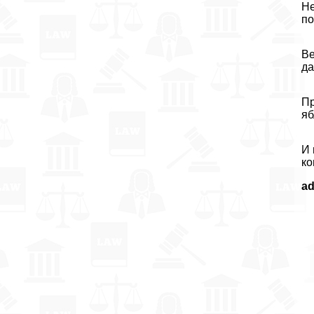
Не
по
Ве
да
Пр
яб
И 
ко
a