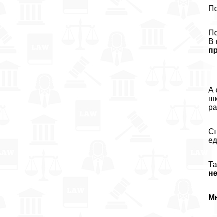
По
По
В 
пр
А 
шк
ра
Сн
ед
Та
не
М