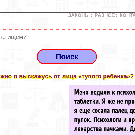
ЗАКОНЫ
::
РАЗНОЕ
::
КОНТ
жно я выскажусь от лица «тупого ребенка»?