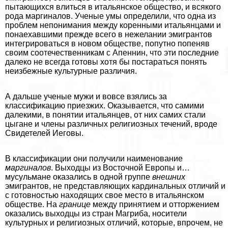
пытающихся влиться в итальянское общество, и всякого
рода маргиналов. Ученые умы определили, что одна из
проблем непонимания между коренными итальянцами и
понаехавшими прежде всего в нежелании эмигрантов
интегрироваться в новом обществе, попутно попеняв
своим соотечественникам с Апеннин, что эти последние
далеко не всегда готовы хотя бы постараться понять
неизбежные культурные различия.
А дальше ученые мужи и вовсе взялись за
классификацию приезжих. Оказывается, что самими
далекими, в понятии итальянцев, от них самих стали
цыгане и члeны различных религиозных течений, вроде
Свидетелей Иеговы.
В классификации они получили наименование
маргиналов
. Выходцы из Восточной Европы и…
мусульмане оказались в одной группе
внешних
эмигрантов, не представляющих кардинальных отличий и
с готовностью находящих свое место в итальянском
обществе. На
границе
между принятием и отторжением
оказались выходцы из стран Магриба, носители
культурных и религиозных отличий, которые, впрочем, не