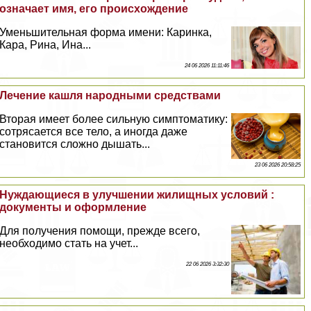
означает имя, его происхождение
Уменьшительная форма имени: Каринка,
Кара, Рина, Ина...
24 06 2026 11:11:46
Лечение кашля народными средствами
Вторая имеет более сильную симптоматику:
сотрясается все тело, а иногда даже
становится сложно дышать...
23 06 2026 20:58:25
Нуждающиеся в улучшении жилищных условий :
документы и оформление
Для получения помощи, прежде всего,
необходимо стать на учет...
22 06 2026 3:32:30