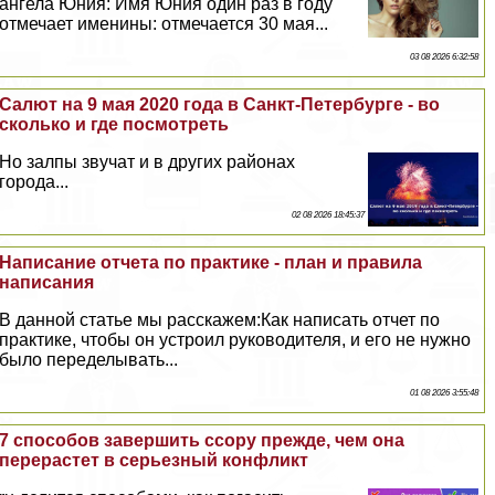
ангела Юния: Имя Юния один раз в году
отмечает именины: отмечается 30 мая...
03 08 2026 6:32:58
Салют на 9 мая 2020 года в Санкт-Петербурге - во
сколько и где посмотреть
Но залпы звучат и в других районах
города...
02 08 2026 18:45:37
Написание отчета по пpaктике - план и правила
написания
В данной статье мы расскажем:Как написать отчет по
пpaктике, чтобы он устроил руководителя, и его не нужно
было переделывать...
01 08 2026 3:55:48
7 способов завершить ссору прежде, чем она
перерастет в серьезный конфликт