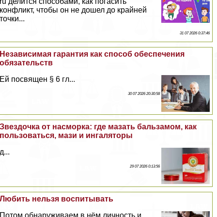
ru делится способами, как погасить
конфликт, чтобы он не дошел до крайней
точки...
31 07 2026 0:37:46
Независимая гарантия как способ обеспечения
обязательств
Ей посвящен § 6 гл...
30 07 2026 20:30:58
Звездочка от насморка: где мазать бальзамом, как
пользоваться, мази и ингаляторы
д...
29 07 2026 0:13:56
Любить нельзя воспитывать
Потом обнаруживаем в нём личность и