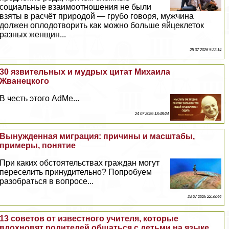
социальные взаимоотношения не были
взяты в расчёт природой — грубо говоря, мужчина
должен оплодотворить как можно больше яйцеклеток
разных женщин...
25 07 2026 5:22:14
30 язвительных и мудрых цитат Михаила
Жванецкого
В честь этого AdMe...
24 07 2026 18:48:24
Вынужденная миграция: причины и масштабы,
примеры, понятие
При каких обстоятельствах граждан могут
переселить принудительно? Попробуем
разобраться в вопросе...
23 07 2026 22:38:44
13 советов от известного учителя, которые
вдохновят родителей общаться с детьми на языке