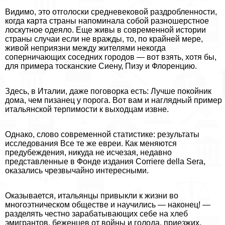
Видимо, это отголоски средневековой раздробленности,
когда карта страны напоминала собой разношерстное
лоскутное одеяло. Еще живы в современной истории
страны случаи если не вражды, то, по крайней мере,
живой неприязни между жителями некогда
соперничающих соседних городов — вот взять, хотя бы,
для примера тосканские Сиену, Пизу и Флоренцию.
Здесь, в Италии, даже поговорка есть: Лучше покойник
дома, чем пизанец у порога. Вот вам и наглядный пример
итальянской терпимости к выходцам извне.
Однако, слово современной статистике: результаты
исследования Все те же евреи. Как меняются
предубеждения, никуда не исчезая, недавно
представленные в Фонде издания Corriere della Sera,
оказались чрезвычайно интересными.
Оказывается, итальянцы привыкли к жизни во
многоэтническом обществе и научились — наконец! —
разделять честно заpaбатывающих себе на хлеб
эмигрантов, беженцев от войны и голода, приезжих,