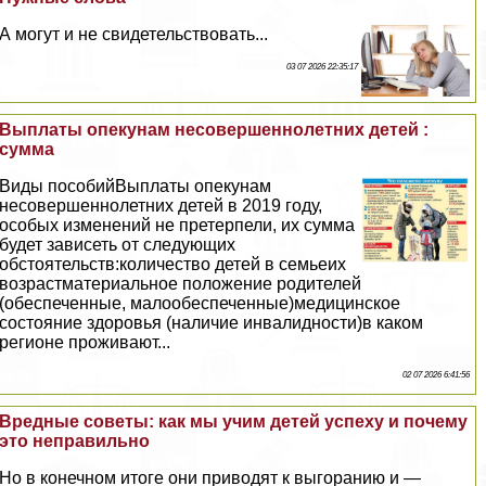
А могут и не свидетельствовать...
03 07 2026 22:35:17
Выплаты опекунам несовершеннолетних детей :
сумма
Виды пособийВыплаты опекунам
несовершеннолетних детей в 2019 году,
особых изменений не претерпели, их сумма
будет зависеть от следующих
обстоятельств:количество детей в семьеих
возрастматериальное положение родителей
(обеспеченные, малообеспеченные)медицинское
состояние здоровья (наличие инвалидности)в каком
регионе проживают...
02 07 2026 6:41:56
Вредные советы: как мы учим детей успеху и почему
это неправильно
Но в конечном итоге они приводят к выгоранию и —