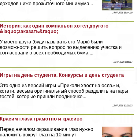
доходов ниже прожиточного минимума...
14 07 2026 19:44:10
История: как один компаньон хотел другого
&laquo;заказать&raquo;
У моего друга (буду называть его Марк) были
возможности решить вопрос по выделению участка и
согласованию всех необходимых бумаг...
13 07 2026 0:58:17
Игры на день студента, Конкурсы в день студента
Это одна из версий игры «Приколи хвост на осла» и,
кстати, весьма оригинальный способ разделить на пары
гостей, которые пришли поодиночке...
12 07 2026 12:20:23
Красим глаза грамотно и красиво
Перед началом окрашивания глаз нужно
наложить вокруг глаз на 10 минут