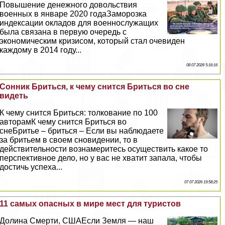
Повышение денежного довольствия
военных в январе 2020 годаЗаморозка
индексации окладов для военнослужащих
была связана в первую очередь с
экономическим кризисом, который стал очевиден
каждому в 2014 году...
08 07 2026 5:16:16
Сонник Бриться, к чему снится Бриться во сне
видеть
К чему снится Бриться: толкование по 100
авторамК чему снится Бриться во
снеБритье – бриться – Если вы наблюдаете
за бритьем в своем сновидении, то в
действительности вознамеритесь осуществить какое то
перспективное дело, но у вас не хватит запала, чтобы
достичь успеха...
07 07 2026 19:58:25
11 самых опасных в мире мест для туристов
Долина Cмepти, СШАЕсли Земля — наш