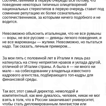
соотечественники в первую очередь! Все потому, что
поведение некоторых типичных олицетворений
национальных стереотипов в первую очередь ставит под
сомнение репутацию их более сознательных
соотечественников, за которыми ничего подобного и не
водится.
Невозможно объяснить итальянцам, что не все румыны
— воры, не все русские — дeвицы легкого поведения, и
не все марокканцы — жулики. Невозможно, но пытаться
надо. Так сказать, личным примером…
За мои пять с половиной лет в Италии я лишь раз
наткнулась на стену неприятия нравов и уклада другой,
отличной от Италии страны. А была я — ни много ни
мало – на собеседовании у владельца известного
кадрового агентства, подбирающего топ-кадры для
финансовой среды.
Так вот, этот самый директор, немолодой и
компетентный, как мне думалось, человек, никак не мог
взять в толк, что в России заканчивают университет,
чтобы стать дипломированным лингвистом или