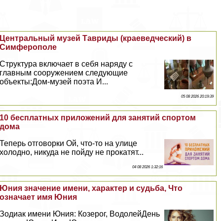
Центральный музей Тавриды (краеведческий) в
Симферополе
Структура включает в себя наряду с
главным сооружением следующие
объекты:Дом-музей поэта И...
05 08 2026 20:19:39
10 бесплатных приложений для занятий спортом
дома
Теперь отговорки Ой, что-то на улице
холодно, никуда не пойду не прокатят...
04 08 2026 1:32:16
Юния значение имени, хаpaктер и судьба, Что
означает имя Юния
Зодиак имени Юния: Козерог, ВодолейДень