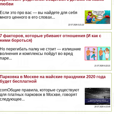
любви
Если это про вас — вы найдете для себя
много ценного в его словах...
22 07 2026 0:21:22
7 факторов, которые убивают отношения (И как с
ними бороться)
Но перегибать палку не стоит — излишние
волнения и комплексы пойдут во вред
паре...
21 07 2026 6:22:21
Парковка в Москве на майские праздники 2020 года
будет бесплатной
comОбщие правила, которые существуют
для платных парковок в Москве, говорят
следующее...
20 07 2026 4:15:45