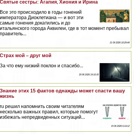
Святые сестры: Агапия, Хиония и Ирина
Все это происходило в годы гонений
императора Диоклетиана — и вот эти
самые гонения докатились и до
итальянского города Аквилеи, где в тот момент пребывал
правитель...
21 06 2026 10:29:44
Страх мой – друг мой
За что ему низкий поклон и спасибо...
20 06 2026 19:10:35
Знание этих 15 фактов однажды может спасти вашу
жизнь
ru решил напомнить своим читателям
несколько важных правил, которые помогут
избежать непредвиденных ситуаций...
19 06 2026 6:14:12