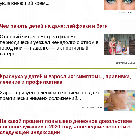
увлажняющий крем...
11 07 2026 12:22:51
Чем занять детей на даче: лайфхаки и баги
Старший читал, смотрел фильмы,
периодически уезжал ненадолго с отцом в
город или — надолго — в спортивный
лагерь...
10 07 2026 6:29:31
Краснуха у детей и взрослых: симптомы, прививки,
лечение и профилактика
Хаpaктеризуется лёгким течением, не даёт
пpaктически никаких осложнений...
09 07 2026 13:29:19
На какой процент повышено денежное довольствие
военнослужащих в 2020 году - последние новости о
следующей индексации