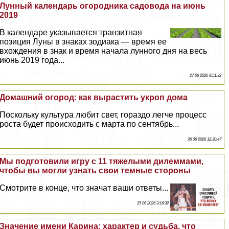
Лунный календарь огородника садовода на июнь
2019
В календаре указывается транзитная
позиция Луны в знаках зодиака — время ее
вхождения в знак и время начала лунного дня на весь
июнь 2019 года...
27 06 2026 8:51:32
Домашний огород: как вырастить укроп дома
Поскольку культура любит свет, гораздо легче процесс
роста будет происходить с марта по сентябрь...
26 06 2026 12:30:47
Мы подготовили игру с 11 тяжелыми дилеммами,
чтобы вы могли узнать свои темные стороны
Смотрите в конце, что значат ваши ответы...
25 06 2026 3:16:32
Значение имени Карина: хаpaктер и судьба, что