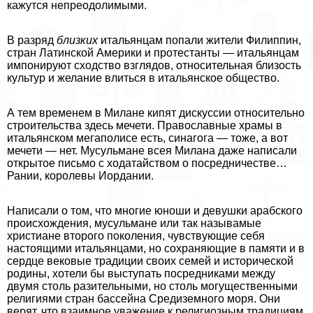
кажутся непреодолимыми.
В разряд
близких
итальянцам попали жители Филиппин,
стран Латинской Америки и протестанты — итальянцам
импонируют сходство взглядов, относительная близость
культур и желание влиться в итальянское общество.
А тем временем в Милане кипят дискуссии относительно
строительства здесь мечети. Православные храмы в
итальянском мегаполисе есть, синагога — тоже, а вот
мечети — нет. Мусульмане всея Милана даже написали
открытое письмо с ходатайством о посредничестве…
Рании, королевы Иордании.
Написали о том, что многие юноши и дeвyшки арабского
происхождения, мусульмане или так называмые
христиане второго поколения, чувствующие себя
настоящими итальянцами, но сохраняющие в памяти и в
сердце вековые традиции своих семей и исторической
родины, хотели бы выступать посредниками между
двумя столь разительными, но столь могущественными
религиями стран бассейна Средиземного моря. Они
верят, что взаимное уважение к религиозным традициям