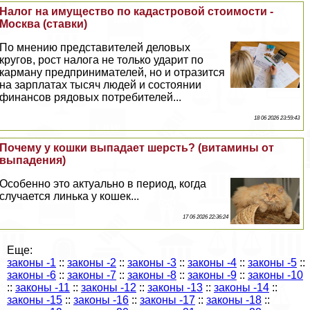
Налог на имущество по кадастровой стоимости -
Москва (ставки)
По мнению представителей деловых
кругов, рост налога не только ударит по
карману предпринимателей, но и отразится
на зарплатах тысяч людей и состоянии
финансов рядовых потребителей...
18 06 2026 23:59:43
Почему у кошки выпадает шерсть? (витамины от
выпадения)
Особенно это актуально в период, когда
случается линька у кошек...
17 06 2026 22:36:24
Еще:
законы -1
::
законы -2
::
законы -3
::
законы -4
::
законы -5
::
законы -6
::
законы -7
::
законы -8
::
законы -9
::
законы -10
::
законы -11
::
законы -12
::
законы -13
::
законы -14
::
законы -15
::
законы -16
::
законы -17
::
законы -18
::