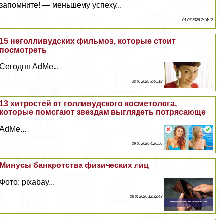
запомните! — меньшему успеху...
01 07 2026 7:14:12
15 неголливудских фильмов, которые стоит
посмотреть
Сегодня AdMe...
30 06 2026 8:46:19
13 хитростей от голливудского косметолога,
которые помогают звездам выглядеть потрясающе
AdMe...
29 06 2026 4:26:56
Минусы банкротства физических лиц
Фото: pixabay...
28 06 2026 12:32:43