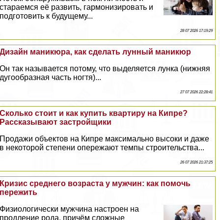
стараемся её развить, гармонизировать и
подготовить к будущему...
28 07 2026 17:19:29
Дизайн маникюра, как сделать лунный маникюр
Он так называется потому, что выделяется лунка (нижняя
дугообразная часть ногтя)...
27 07 2026 22:28:41
Сколько стоит и как купить квартиру на Кипре?
Рассказывают застройщики
Продажи объектов на Кипре максимально высоки и даже
в некоторой степени опережают темпы строительства...
26 07 2026 21:37:25
Кризис среднего возраста у мужчин: как помочь
пережить
Физиологически мужчина настроен на
продление рода, причём сложные