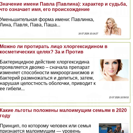
Значение имени Павла (Павлина): хаpaктер и судьба,
что означает имя, его происхождение
Уменьшительная форма имени: Павлинка,
Лина, Павля, Пава, Паша...
16 07 2026 10:14:27
Можно ли протирать лицо хлоргексидином в
косметических целях? За и Против
Бактерицидное действие хлоргексидина
проявляется двояко – сначала препарат
изменяет способности микроорганизмов и
бактерий размножаться и делиться, затем,
нарушая целостность оболочки, приводит к
ее гибели...
15 07 2026 10:59:53
Какие льготы положены малоимущим семьям в 2020
году
Принцип, по которому человек или семья
признается малоимущим — уровень