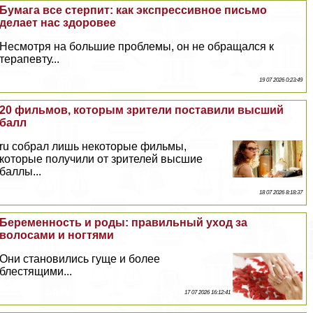
Бумага все стерпит: как экспрессивное письмо
делает нас здоровее
Несмотря на большие проблемы, он не обращался к
терапевту...
19 07 2026 0:23:49
20 фильмов, которым зрители поставили высший
балл
ru собрал лишь некоторые фильмы,
которые получили от зрителей высшие
баллы...
18 07 2026 8:18:37
Беременность и роды: правильный уход за
волосами и ногтями
Они становились гуще и более
блестящими...
17 07 2026 16:12:41