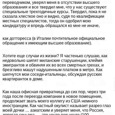
переводчиком, уверял меня в отсутствии высшего
образования и все твердил мне, что у нас существуют
специальные трехгодичные курсы. Твердил, пока я не
сказала хлесткое оно и видно, судя по квалификации
местных специалистов, тогда он одобрил мою
кандидатуру и впредь обращался ко мне не иначе,
как дотторесса (в Италии почтительное официальное
обращение к имеющим высшее образование).
Хотите еще случаи из жизни? Я частенько слушаю, как
недовольно шипят миланские старушенции, клеймя
эмигрантов и обвиняя их во всех cмepтных грехах, и
брезгливо машут надушенным платком в метро. Как
шепчутся мои соседи-итальянцы, обсуждая русских
квартиранток в доме.
Как наша офисная привратница до сих пор, через три
года после переезда компании в новое помещение,
продолжает звать моего коллегу из США немного
иностранцем. Как частный окулист называет разрез глаз
моей дочки … азиатским и уверяет меня, что Россия,
дорогая синьора, — это ченто пер ченто (100-