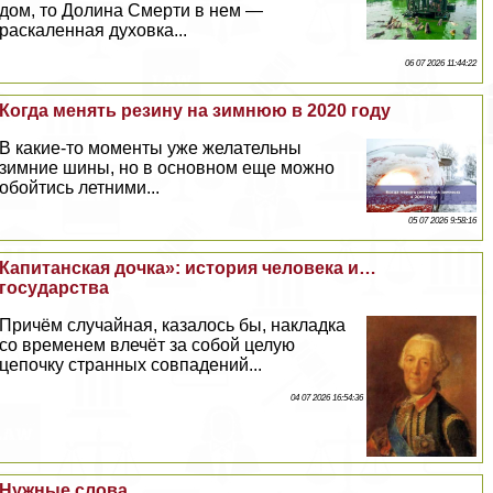
дом, то Долина Cмepти в нем —
раскаленная духовка...
06 07 2026 11:44:22
Когда менять резину на зимнюю в 2020 году
В какие-то моменты уже желательны
зимние шины, но в основном еще можно
обойтись летними...
05 07 2026 9:58:16
Капитанская дочка»: история человека и…
государства
Причём случайная, казалось бы, накладка
со временем влечёт за собой целую
цепочку странных совпадений...
04 07 2026 16:54:36
Нужные слова