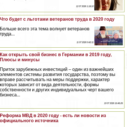
12 07 2026 1:18:10
Что будет с льготами ветеранов труда в 2020 году
Больше всего эта тема волнует ветеранов
труда...
11 07 2026 9:42:11
Как открыть свой бизнес в Германии в 2019 году,
Плюсы и минусы
Приток зарубежных инвестиций – один из важнейших
элементов системы развития государства, поэтому вы
вправе рассчитывать на меры поддержки, хаpaктер
которых зависит от вида деятельности, формы
собственности и других индивидуальных черт вашего
бизнеса...
10 07 2026 16:46:26
Реформа МВД в 2020 году - есть ли новости из
официального источника