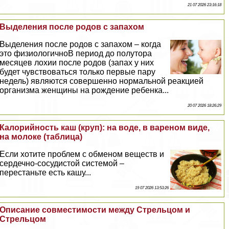
21 07 2026 23:16:18
Выделения после родов с запахом
Выделения после родов с запахом – когда
это физиологичноВ период до полутора
месяцев лохии после родов (запах у них
будет чувствоваться только первые пару
недель) являются совершенно нормальной реакцией
организма женщины на рождение ребенка...
20 07 2026 18:26:29
Калорийность каш (круп): на воде, в вареном виде,
на молоке (таблица)
Если хотите проблем с обменом веществ и
сердечно-сосудистой системой –
перестаньте есть кашу...
19 07 2026 13:53:26
Описание совместимости между Стрельцом и
Стрельцом