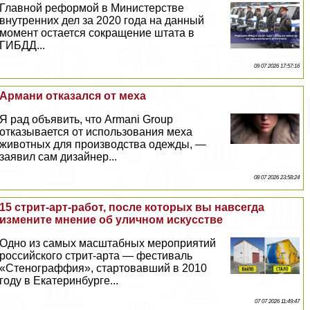
Главной реформой в Министерстве
внутренних дел за 2020 года на данный
момент остается сокращение штата в
ГИБДД...
09 07 2026 17:57:16
Армани отказался от меха
Я рад объявить, что Armani Group
отказывается от использования меха
животных для производства одежды, —
заявил сам дизайнер...
08 07 2026 23:58:24
15 стрит-арт-работ, после которых вы навсегда
измените мнение об уличном искусстве
Одно из самых масштабных мероприятий
российского стрит-арта — фестиваль
«Стенограффия», стартовавший в 2010
году в Екатеринбурге...
07 07 2026 11:49:47