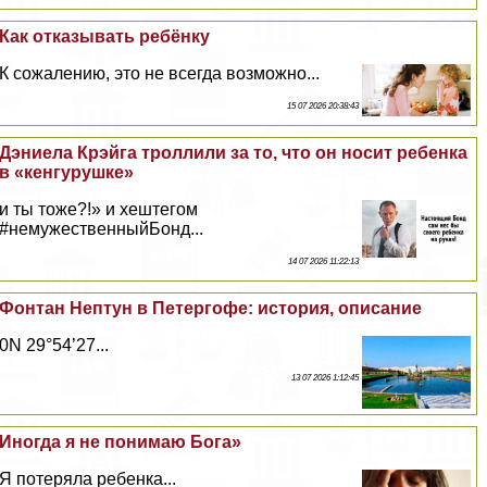
Как отказывать ребёнку
К сожалению, это не всегда возможно...
15 07 2026 20:38:43
Дэниела Крэйга троллили за то, что он носит ребенка
в «кенгурушке»
и ты тоже?!» и хештегом
#немужественныйБонд...
14 07 2026 11:22:13
Фонтан Нептун в Петергофе: история, описание
0N 29°54’27...
13 07 2026 1:12:45
Иногда я не понимаю Бога»
Я потеряла ребенка...