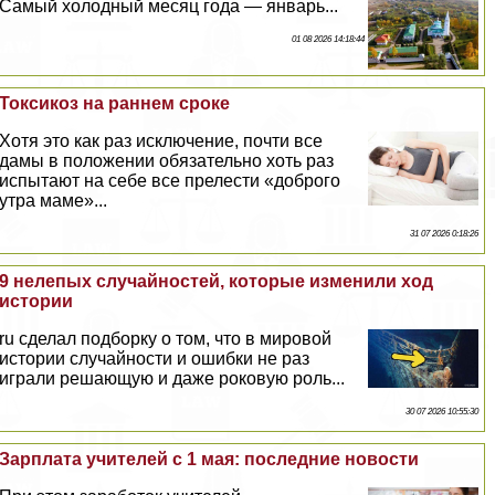
Самый холодный месяц года — январь...
01 08 2026 14:18:44
Токсикоз на раннем сроке
Хотя это как раз исключение, почти все
дамы в положении обязательно хоть раз
испытают на себе все прелести «доброго
утра маме»...
31 07 2026 0:18:26
9 нелепых случайностей, которые изменили ход
истории
ru сделал подборку о том, что в мировой
истории случайности и ошибки не раз
играли решающую и даже роковую роль...
30 07 2026 10:55:30
Зарплата учителей с 1 мая: последние новости