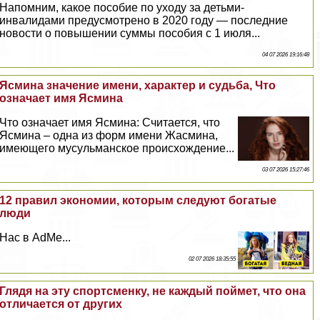
Напомним, какое пособие по уходу за детьми-
инвалидами предусмотрено в 2020 году — последние
новости о повышении суммы пособия с 1 июля...
04 07 2026 19:16:48
Ясмина значение имени, хаpaктер и судьба, Что
означает имя Ясмина
Что означает имя Ясмина: Считается, что
Ясмина – одна из форм имени Жасмина,
имеющего мусульманское происхождение...
03 07 2026 15:27:46
12 правил экономии, которым следуют богатые
люди
Нас в AdMe...
02 07 2026 18:35:55
Глядя на эту спортсменку, не каждый поймет, что она
отличается от других