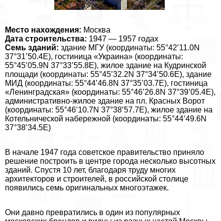
Место нахождения:
Москва
Дата строительства:
1947 — 1957 годах
Семь зданий:
здание МГУ (координаты: 55°42’11.0N
37°31’50.4E), гостиница «Украина» (координаты:
55°45’05.9N 37°33’55.8E), жилое здание на Кудринской
площади (координаты: 55°45’32.2N 37°34’50.6E), здание
МИД (координаты: 55°44’46.8N 37°35’03.7E), гостиница
«Ленинградская» (координаты: 55°46’26.8N 37°39’05.4E),
административно-жилое здание на пл. Красных Ворот
(координаты: 55°46’10.7N 37°38’57.7E), жилое здание на
Котельнической набережной (координаты: 55°44’49.6N
37°38’34.5E)
В начале 1947 года советское правительство приняло
решение построить в центре города несколько высотных
зданий. Спустя 10 лет, благодаря труду многих
архитекторов и строителей, в российской столице
появились семь оригинальных многоэтажек.
Они давно превратились в один из популярных