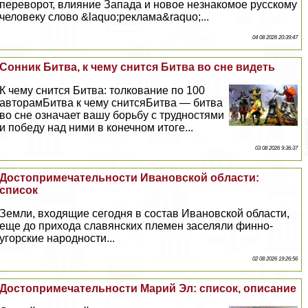
переворот, влияние Запада и новое незнакомое русскому
человеку слово &laquo;реклама&raquo;...
04 08 2026 20:39:47
Сонник Битва, к чему снится Битва во сне видеть
К чему снится Битва: толкование по 100
авторамБитва к чему снитсяБитва — битва
во сне означает вашу борьбу с трудностями
и победу над ними в конечном итоге...
03 08 2026 9:36:37
Достопримечательности Ивановской области:
список
Земли, входящие сегодня в состав Ивановской области,
еще до прихода славянских племен заселяли финно-
угорские народности...
02 08 2026 19:26:56
Достопримечательности Марий Эл: список, описание