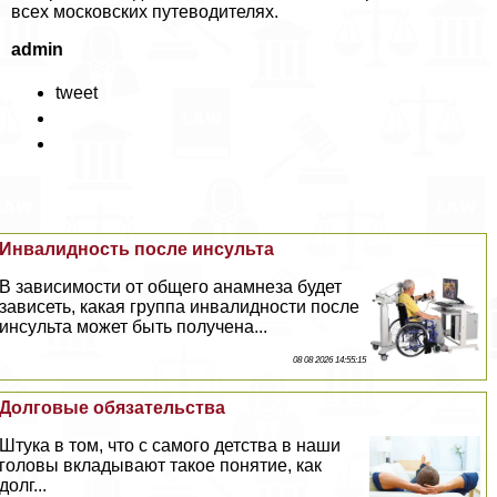
всех московских путеводителях.
admin
tweet
Инвалидность после инсульта
В зависимости от общего анамнеза будет
зависеть, какая группа инвалидности после
инсульта может быть получена...
08 08 2026 14:55:15
Долговые обязательства
Штука в том, что с самого детства в наши
головы вкладывают такое понятие, как
долг...