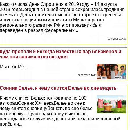
Какого числа День Строителя в 2019 году – 14 августа
2019 годаСегодня в нашей стране сохранилась традиция
отмечать День строителя именно во второе воскресенье
августа и специальным приказом Министерства
регионального развития РФ этот праздник был
переведен в разряд федеральных...
23 07 2026 6:17:31
Куда пропали 9 некогда известных пар близнецов и
чем они занимаются сегодня
Мы в AdMe...
22 07 2026 6:44:31
Сонник Белье, к чему снится Белье во сне видеть
К чему снится Белье: толкование по 100
авторамСонник XXI векаБелье во сне к
чему снится сновидцуВешать во сне белье
на веревку – сулит вам наяву выигрыш,
неожиданное получение денег или незапланированной
прибыли...