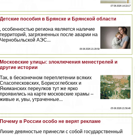
07 08 2026 14:33:17
Детские пособия в Брянске и Брянской области
, особенностью региона является наличие
территорий, загрязненных после аварии на
Чернобыльской АЭС...
06 08 2026 21:39:58
Московские улицы: злоключения менестрелей и
другие истории
Так, в бесконечном переплетении всяких
Спасопесковских, Борисоглебских и
Якиманских переулков тут же ярко
проявились на карте московские храмы –
живые и, увы, утраченные...
05 08 2026 21:56:46
Почему в России особо не верят рекламе
Лихие девяностые принесли с собой государственный