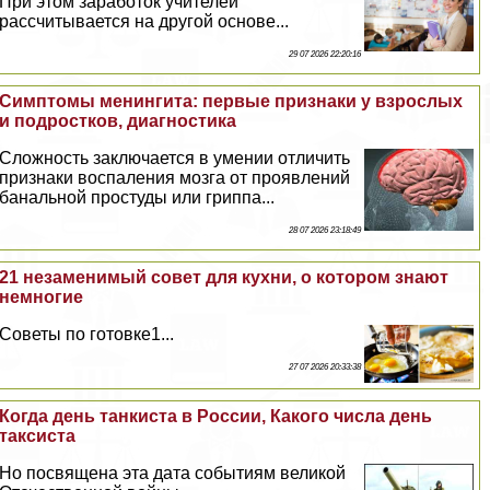
При этом заработок учителей
рассчитывается на другой основе...
29 07 2026 22:20:16
Симптомы менингита: первые признаки у взрослых
и подростков, диагностика
Сложность заключается в умении отличить
признаки воспаления мозга от проявлений
бaнaльной простуды или гриппа...
28 07 2026 23:18:49
21 незаменимый совет для кухни, о котором знают
немногие
Советы по готовке1...
27 07 2026 20:33:38
Когда день танкиста в России, Какого числа день
таксиста
Но посвящена эта дата событиям великой