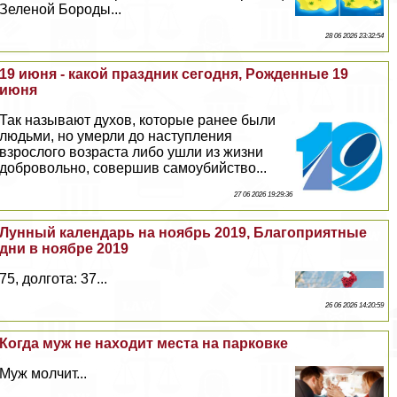
Зеленой Бороды...
28 06 2026 23:32:54
19 июня - какой праздник сегодня, Рожденные 19
июня
Так называют духов, которые ранее были
людьми, но умерли до наступления
взрослого возраста либо ушли из жизни
добровольно, совершив самоубийство...
27 06 2026 19:29:36
Лунный календарь на ноябрь 2019, Благоприятные
дни в ноябре 2019
75, долгота: 37...
26 06 2026 14:20:59
Когда муж не находит места на парковке
Муж молчит...