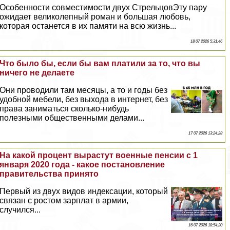
Особенности совместимости двух СтрельцовЭту пару
ожидает великолепный роман и большая любовь,
которая останется в их памяти на всю жизнь...
18 07 2026 5:31:46
Что было бы, если бы вам платили за то, что вы
ничего не делаете
Они проводили там месяцы, а то и годы без
удобной мебели, без выхода в интернет, без
права заниматься сколько-нибудь
полезными общественными делами...
17 07 2026 13:24:28
На какой процент вырастут военные пенсии с 1
января 2020 года - какое постановление
правительства принято
Первый из двух видов индексации, который
связан с ростом зарплат в армии,
случился...
16 07 2026 18:54:20