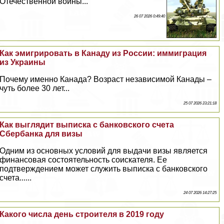
Отечественной войны...
26 07 2026 0:49:40
Как эмигрировать в Канаду из России: иммиграция
из Украины
Почему именно Канада? Возраст независимой Канады –
чуть более 30 лет...
25 07 2026 23:21:18
Как выглядит выписка с банковского счета
Сбербанка для визы
Одним из основных условий для выдачи визы является
финансовая состоятельность соискателя. Ее
подтверждением может служить выписка с банковского
счета......
24 07 2026 14:27:25
Какого числа день строителя в 2019 году