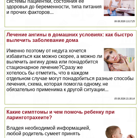
системы пациентки, состояния ее
здоровья до беременности, типа питания
и прочих факторов...
06 08 2026 13:17:25
Лечение ангины в домашних условиях: как быстро
вылечить заболевание дома
Именно поэтому от недуга хочется
избавиться как можно скорее, а можно ли
вылечить ангину дома или понадобится
стационарное лечение?Сразу же
хотелось бы отметить, что в каждом
отдельном случае могут понадобиться разные способы
лечения, схема, которая помогла одному, не
обязательно применима к другой ситуации...
05 08 2026 21:30:14
Какие симптомы и чем помочь ребенку при
ларинготрахеите?
Владея необходимой информацией,
любой родитель сумеет принять