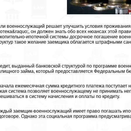
ли военнослужащий решает улучшить условия проживания 
отека&raquo;, он должен знать обо всех нюансах этой пра
копительно-ипотечной системы досрочное погашение военн
руктур такое желание заемщика облагается штрафными сан
едит, выданный банковской структурой по программе воен
лищного займа, который предоставляется Федеральным б
ачала ежемecячная сумма кредитного платежа поступает на
кая система позволяет военнослужащему не принимать неп
ешиваться в систему начисления и оплаты по кредиту.
ждый заемщик-военнослужащий имеет право погашать ипо
договоре. Однако эта социальная программа предусматрив