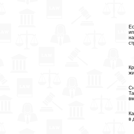
Ес
ип
на
ст
Кр
жи
Сн
Та
вм
Ка
в 