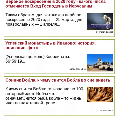
Вербное воскресение в 2020 году - какого числа
отмечается Вход Господень в Иерусалим
Таким образом, для католиков вербное
воскресенье 2020 года — 25 марта, для
православных — 1 апреля...
24 07 2026 18:13:10
Успенский монастырь в Иваново: история,
описание, фото
(Успенская церковь) Координаты:
56°59’19...
22 07 2026 4:17:15
Сонник Вобла, к чему снится Вобла во сне видеть
К чему снится Вобла: толкование по 100
авторамВидеть Вобла что
означаетСнится рыба вобла – то жизнь
идет по накатанной тропе...
21 07 2026 3:40:20