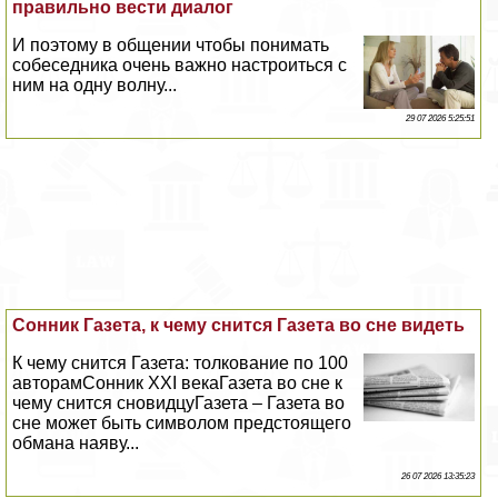
правильно вести диалог
И поэтому в общении чтобы понимать
собеседника очень важно настроиться с
ним на одну волну...
29 07 2026 5:25:51
Сонник Газета, к чему снится Газета во сне видеть
К чему снится Газета: толкование по 100
авторамСонник XXI векаГазета во сне к
чему снится сновидцуГазета – Газета во
сне может быть символом предстоящего
обмана наяву...
26 07 2026 13:35:23