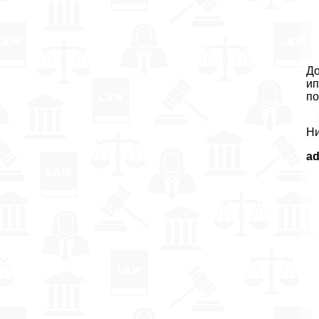
До
ип
по
Ни
a