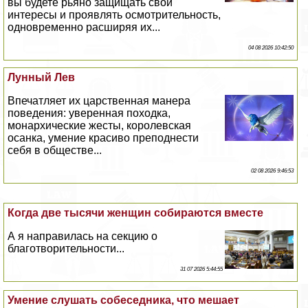
вы будете рьяно защищать свои
интересы и проявлять осмотрительность,
одновременно расширяя их...
04 08 2026 10:42:50
Лунный Лев
Впечатляет их царственная манера
поведения: уверенная походка,
монархические жесты, королевская
осанка, умение красиво преподнести
себя в обществе...
02 08 2026 9:46:53
Когда две тысячи женщин собираются вместе
А я направилась на секцию о
благотворительности...
31 07 2026 5:44:55
Умение слушать собеседника, что мешает