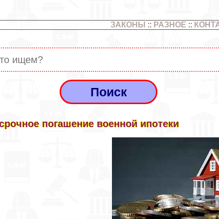
ЗАКОНЫ
::
РАЗНОЕ
::
КОНТ
срочное погашение военной ипотеки