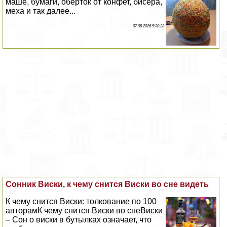
маше, бумаги, оберток от конфет, бисера,
меха и так далее...
07 08 2026 5:38:23
Сонник Виски, к чему снится Виски во сне видеть
К чему снится Виски: толкование по 100
авторамК чему снится Виски во снеВиски
– Сон о виски в бутылках означает, что