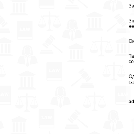
За
Зн
не
Ок
Та
со
Од
са
a