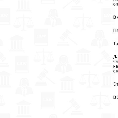
оп
В 
На
Та
Да
чи
на
ст
Эт
В 