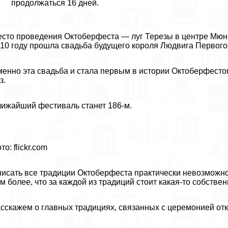
продолжаться 16 дней.
сто проведения Октоберфеста — луг Терезы в центре Мюнх
10 году прошла свадьба будущего короля Людвига Первого 
енно эта свадьба и стала первым в истории Октоберфесто
з.
ижайший фестиваль станет 186-м.
то: flickr.com
исать все традиции Октоберфеста пpaктически невозможно, 
м более, что за каждой из традиций стоит какая-то собствен
сскажем о главных традициях, связанных с церемонией от