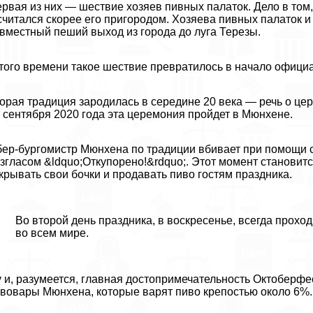
рвая из них — шествие хозяев пивных палаток. Дело в том,
считался скорее его пригородом. Хозяева пивных палаток 
вместный пеший выход из города до луга Терезы.
того времени такое шествие превратилось в начало офици
орая традиция зародилась в середине 20 века — речь о це
 сентября 2020 года эта церемония пройдет в Мюнхене.
ер-бургомистр Мюнхена по традиции вбивает при помощи сп
згласом &ldquo;Откупорено!&rdquo;. Этот момент становитс
крывать свои бочки и продавать пиво гостям праздника.
Во второй день праздника, в воскресенье, всегда прох
во всем мире.
 и, разумеется, главная достопримечательность Октоберфе
вовары Мюнхена, которые варят пиво крепостью около 6%.