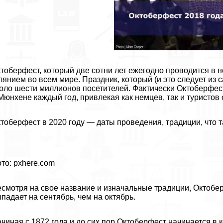
тоберфест, который две сотни лет ежегодно проводится 
лянием во всем мире. Праздник, который (и это следует из 
оло шести миллионов посетителей. Фактически Октоберфес
Мюнхене каждый год, привлекая как немцев, так и туристов 
тоберфест в 2020 году — даты проведения, традиции, что 
то: pxhere.com
смотря на свое название и изначальные традиции, Октобер
падает на сентябрь, чем на октябрь.
чиная с 1872 года и до сих пор Октоберфест начинается в 