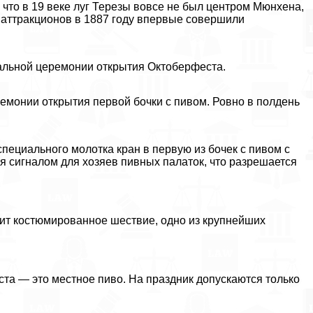
 что в 19 веке луг Терезы вовсе не был центром Мюнхена,
и аттpaкционов в 1887 году впервые совершили
альной церемонии открытия Октоберфеста.
ремонии открытия первой бочки с пивом. Ровно в полдень
ециального молотка кран в первую из бочек с пивом с
я сигналом для хозяев пивных палаток, что разрешается
одит костюмированное шествие, одно из крупнейших
ста — это местное пиво. На праздник допускаются только