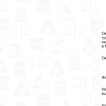
Ок
гу
ок
в 
Ок
Фо
Не
вы
На