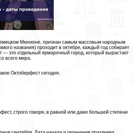
в немецком Мюнхене, признан самым массовым народным
самого названия) проходит в октябре, каждый год собирает
т — это отдельный ярмарочный город, который вырастает
со всего мира.
такое Октоберфест сегодня.
фест, строго говоря, в равной или даже большей степени
конце сентября. Дата начала и окончания праздника