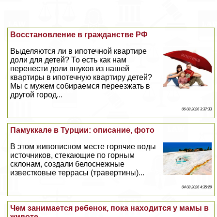
Восстановление в гражданстве РФ
Выделяются ли в ипотечной квартире
доли для детей? То есть как нам
перенести доли внуков из нашей
квартиры в ипотечную квартиру детей?
Мы с мужем собираемся переезжать в
другой город...
06 08 2026 3:37:33
Памуккале в Турции: описание, фото
В этом живописном месте горячие воды
источников, стекающие по горным
склонам, создали белоснежные
известковые террасы (травертины)...
04 08 2026 4:35:29
Чем занимается ребенок, пока находится у мамы в
животе