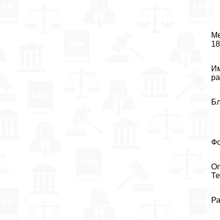
Ме
18
Им
ра
Бл
Фо
Оп
Те
Ра