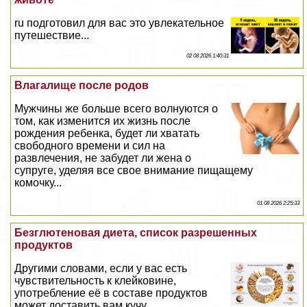
ru подготовил для вас это увлекательное
путешествие...
02 08 2026 1:40:31
Влагалище после родов
Мужчины же больше всего волнуются о
том, как изменится их жизнь после
рождения ребенка, будет ли хватать
свободного времени и сил на
развлечения, не забудет ли жена о
супруге, уделяя все свое внимание пищащему
комочку...
01 08 2026 2:25:33
Безглютеновая диета, список разрешенных
продуктов
Другими словами, если у вас есть
чувствительность к клейковине,
употрeбление её в составе продуктов
может доставить вам кучу