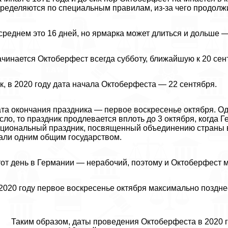
ределяются по специальным правилам, из-за чего продолжи
среднем это 16 дней, но ярмарка может длиться и дольше —
чинается Октоберфест всегда субботу, ближайшую к 20 сент
к, в 2020 году дата начала Октоберфеста — 22 сентября.
та окончания праздника — первое воскресенье октября. Од
сло, то праздник продлевается вплоть до 3 октября, когда
циональный праздник, посвященный объединению страны в 1
али одним общим государством.
от день в Германии — нерабочий, поэтому и Октоберфест м
2020 году первое воскресенье октября максимально позднее
Таким образом, даты проведения Октоберфеста в 2020 го