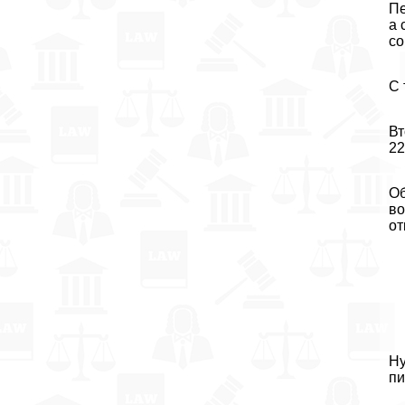
Пе
а 
со
С 
Вт
22
Об
во
от
Ну
пи