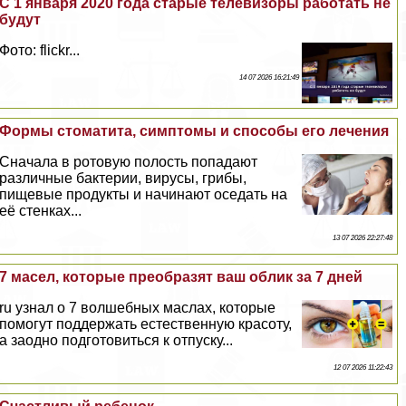
С 1 января 2020 года старые телевизоры работать не
будут
Фото: flickr...
14 07 2026 16:21:49
Формы стоматита, симптомы и способы его лечения
Сначала в ротовую полость попадают
различные бактерии, вирусы, грибы,
пищевые продукты и начинают оседать на
её стенках...
13 07 2026 22:27:48
7 масел, которые преобразят ваш облик за 7 дней
ru узнал о 7 волшебных маслах, которые
помогут поддержать естественную красоту,
а заодно подготовиться к отпуску...
12 07 2026 11:22:43