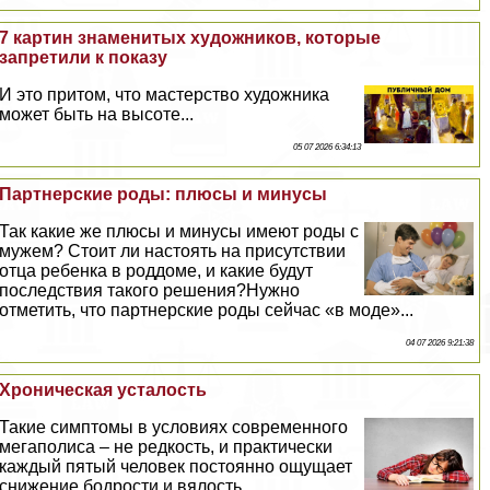
7 картин знаменитых художников, которые
запретили к показу
И это притом, что мастерство художника
может быть на высоте...
05 07 2026 6:34:13
Партнерские роды: плюсы и минусы
Так какие же плюсы и минусы имеют роды с
мужем? Стоит ли настоять на присутствии
отца ребенка в роддоме, и какие будут
последствия такого решения?Нужно
отметить, что партнерские роды сейчас «в моде»...
04 07 2026 9:21:38
Хроническая усталость
Такие симптомы в условиях современного
мегаполиса – не редкость, и пpaктически
каждый пятый человек постоянно ощущает
снижение бодрости и вялость...