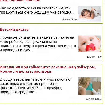
Счастливый ребенок
Как же сделать ребенка счастливым, как
позаботиться о его будущем уже сегодня...
11 07 2026 20:50:34
Детский диатез
Проявляется диатез в виде высыпания на
коже ребенка, на щеках малыша
появляются шелушащиеся уплотнения, что
и приводит к зуду...
10 07 2026 7:40:47
Ингаляции при гайморите: лечение небулайзером,
можно ли делать, растворы
В общий терапевтический курс включают
системные и местные препараты,
физиотерапевтические процедуры,
народные средства...
09 07 2026 18:20:51