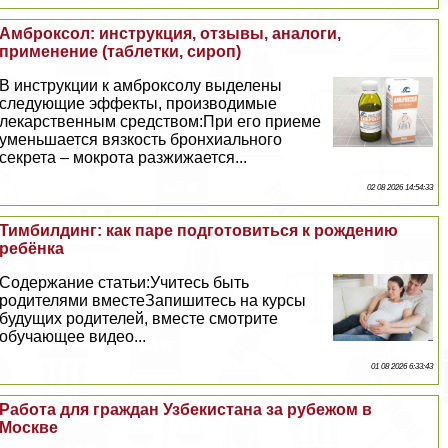
Амброксол: инструкция, отзывы, аналоги,
применение (таблетки, сироп)
В инструкции к амброксолу выделены
следующие эффекты, производимые
лекарственным средством:При его приеме
уменьшается вязкость бронхиального
секрета – мокрота разжижается...
02 08 2026 14:54:33
Тимбилдинг: как паре подготовиться к рождению
ребёнка
Содержание статьи:Учитесь быть
родителями вместеЗапишитесь на курсы
будущих родителей, вместе смотрите
обучающее видео...
01 08 2026 6:33:43
Работа для граждан Узбекистана за рубежом в
Москве