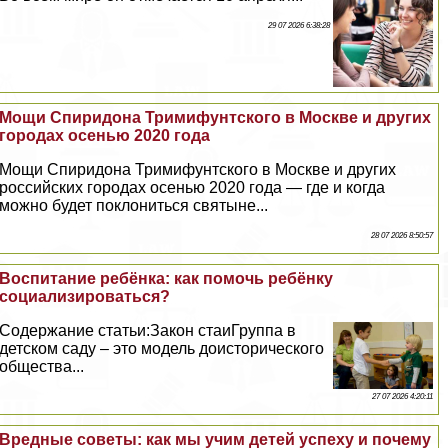
29 07 2026 6:38:28
Мощи Спиридона Тримифунтского в Москве и других
городах осенью 2020 года
Мощи Спиридона Тримифунтского в Москве и других
российских городах осенью 2020 года — где и когда
можно будет поклониться святыне...
28 07 2026 8:50:57
Воспитание ребёнка: как помочь ребёнку
социализироваться?
Содержание статьи:Закон стаиГруппа в
детском саду – это модель доисторического
общества...
27 07 2026 4:20:11
Вредные советы: как мы учим детей успеху и почему