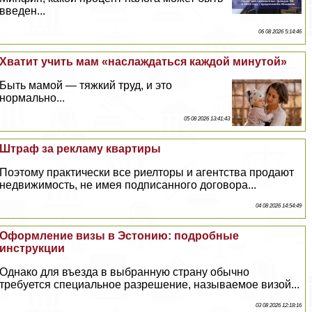
введен...
06 08 2026 5:14:46
Хватит учить мам «наслаждаться каждой минутой»
Быть мамой — тяжкий труд, и это
нормально...
05 08 2026 13:41:43
Штраф за рекламу квартиры
Поэтому пpaктически все риелторы и агентства продают
недвижимость, не имея подписанного договора...
04 08 2026 14:54:49
Оформление визы в Эстонию: подробные
инструкции
Однако для въезда в выбранную страну обычно
требуется специальное разрешение, называемое визой...
03 08 2026 12:18:16