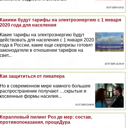
03 07 2026 4:19:11
Какими будут тарифы на электроэнергию с 1 января
2020 года для населения
Какие тарифы на электроэнергию будут
действовать для населения с 1 января 2020
года в России, какие еще сюрпризы готовят
законодатели в отношении тарифов на
свет...
02 07 2026 12:24:19
Как защититься от пикапера
Но в современном мире намного большее
распространение получают …скрытые и
косвенные формы насилия...
01 07 2026 23:46:41
Коралловый пилинг Роз де мер: состав,
противопоказания, процеДypa