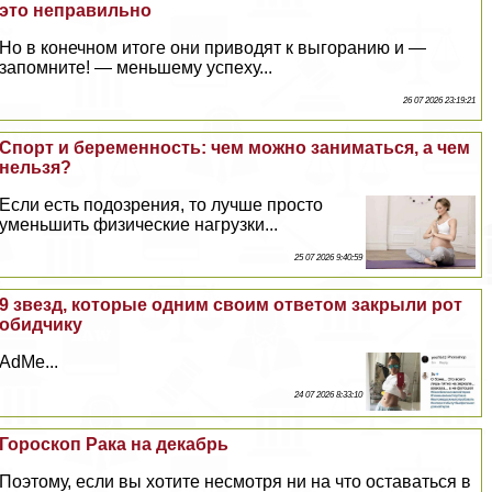
это неправильно
Но в конечном итоге они приводят к выгоранию и —
запомните! — меньшему успеху...
26 07 2026 23:19:21
Спорт и беременность: чем можно заниматься, а чем
нельзя?
Если есть подозрения, то лучше просто
уменьшить физические нагрузки...
25 07 2026 9:40:59
9 звезд, которые одним своим ответом закрыли рот
обидчику
AdMe...
24 07 2026 8:33:10
Гороскоп Paка на декабрь
Поэтому, если вы хотите несмотря ни на что оставаться в