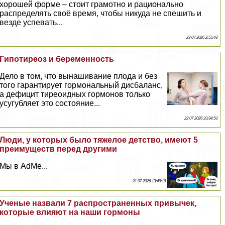
хорошей форме – стоит грамотно и рационально
распределять своё время, чтобы никуда не спешить и
везде успевать...
23 07 2026 2:55:43
Гипотиреоз и беременность
Дело в том, что вынашивание плода и без
того гарантирует гормональный дисбаланс,
а дефицит тиреоидных гормонов только
усугубляет это состояние...
22 07 2026 23:34:53
Люди, у которых было тяжелое детство, имеют 5
преимуществ перед другими
Мы в AdMe...
21 07 2026 13:49:19
Ученые назвали 7 распространенных привычек,
которые влияют на наши гормоны