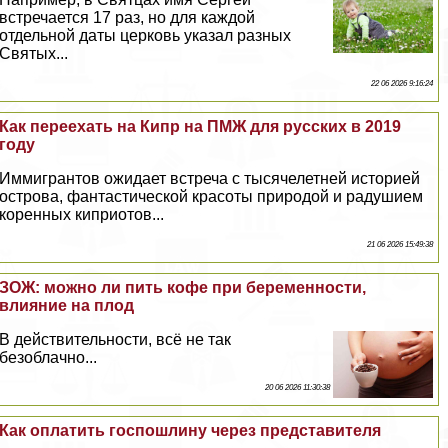
встречается 17 раз, но для каждой
отдельной даты церковь указал разных
Святых...
22 06 2026 9:16:24
Как переехать на Кипр на ПМЖ для русских в 2019
году
Иммигрантов ожидает встреча с тысячелетней историей
острова, фантастической красоты природой и радушием
коренных киприотов...
21 06 2026 15:49:38
ЗОЖ: можно ли пить кофе при беременности,
влияние на плод
В действительности, всё не так
безоблачно...
20 06 2026 11:30:38
Как оплатить госпошлину через представителя