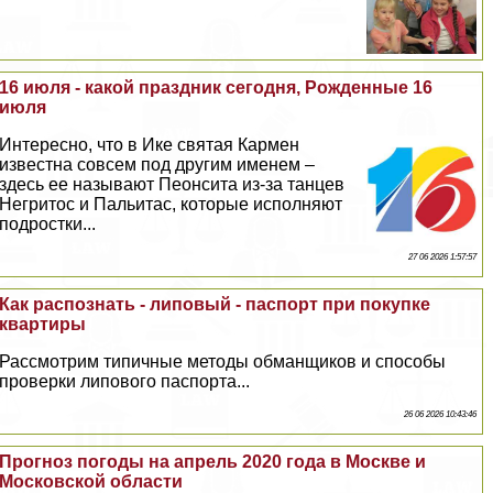
16 июля - какой праздник сегодня, Рожденные 16
июля
Интересно, что в Ике святая Кармен
известна совсем под другим именем –
здесь ее называют Пеонсита из-за танцев
Негритос и Пальитас, которые исполняют
подростки...
27 06 2026 1:57:57
Как распознать - липовый - паспорт при покупке
квартиры
Рассмотрим типичные методы обманщиков и способы
проверки липового паспорта...
26 06 2026 10:43:46
Прогноз погоды на апрель 2020 года в Москве и
Московской области