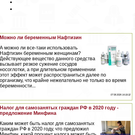
Можно ли беременным Нафтизин
А можно ли все-таки использовать
Нафтизин беременным женщинам?
Действующее вещество данного средства
вызывает резкое сужение сосудов
носоглотки, а при длительном применении
этот эффект может распространиться далее по
организму, что крайне нежелательно не только во время
беременности...
07 08 2026 14:18:32
Налог для самозанятых граждан РФ в 2020 году -
предложение Минфина
Каким может быть налог для самозанятых
граждан РФ в 2020 году, что предложил
Минфин, какой процент налога может быть