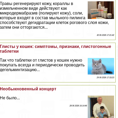
Травы регенерируют кожу, кораллы в
измельченном виде действуют как
микродермабразив (полируют кожу), соли,
которые входят в состав мыльного пилинга
способствуют дегидратации клеток рогового слоя кожи,
затем они отторгаются...
30 06 2026 17:21:42
Глисты у кошек: симптомы, признаки, глистогонные
таблетки
Так что таблетки от глистов у кошек нужно
покупать всегда и периодически проводить
дегельминтизацию...
29 06 2026 17:33:23
Необыкновенный концерт
Не было...
28 06 2026 16:14:46