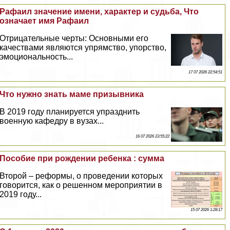
Рафаил значение имени, хаpaктер и судьба, Что
означает имя Рафаил
Отрицательные черты: Основными его
качествами являются упрямство, упорство,
эмоциональность...
17 07 2026 22:54:51
Что нужно знать маме призывника
В 2019 году планируется упразднить
военную кафедру в вузах...
16 07 2026 23:55:22
Пособие при рождении ребенка : сумма
Второй – реформы, о проведении которых
говорится, как о решенном мероприятии в
2019 году...
15 07 2026 1:28:17