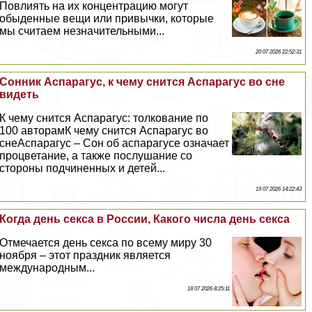
Повлиять на их концентрацию могут
обыденные вещи или привычки, которые
мы считаем незначительными...
20 07 2026 22:52:31
Сонник Аспарагус, к чему снится Аспарагус во сне
видеть
К чему снится Аспарагус: толкование по
100 авторамК чему снится Аспарагус во
снеАспарагус – Сон об аспарагусе означает
процветание, а также послушание со
стороны подчиненных и детей...
19 07 2026 14:22:43
Когда день ceкcа в России, Какого числа день ceкcа
Отмечается день ceкcа по всему миру 30
ноября – этот праздник является
международным...
18 07 2026 8:25:11