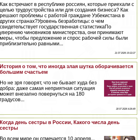
Как встречают в республике россиян, которые приехали с
целью трудоустройства или для создания бизнеса? Как
решают проблемы с работой граждане Узбекистана в
других странах?Уровень безработицы: о чем
свидетельствует государственная статистикаПо
уверению чиновников министерства, они принимают
меры, чтобы предложение и спрос рабочей силы были
приблизительно равными...
31 07 2026 19:33:37
История о том, что иногда злая шутка оборачивается
большим счастьем
Но не зря говорят, что не бывает худа без
добра: даже самая неприятная ситуация
может внезапно повернуться на 180
градусов...
30 07 2026 4:26:49
Когда день сестры в России, Какого числа день
сестры
Во всем мире он отмечается 10 апреля...