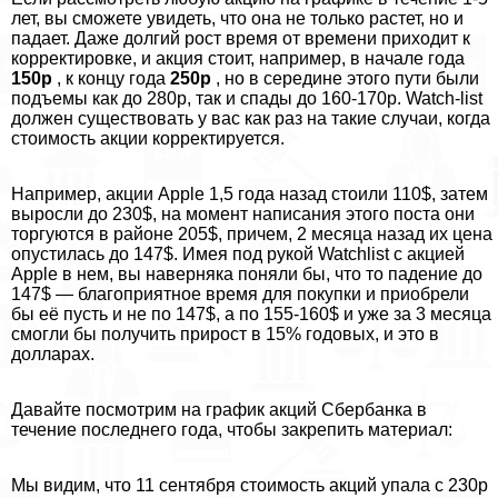
лет, вы сможете увидеть, что она не только растет, но и
падает. Даже долгий рост время от времени приходит к
корректировке, и акция стоит, например, в начале года
150р
, к концу года
250р
, но в середине этого пути были
подъемы как до 280р, так и спады до 160-170р. Watch-list
должен существовать у вас как раз на такие случаи, когда
стоимость акции корректируется.
Например, акции Apple 1,5 года назад стоили 110$, затем
выросли до 230$, на момент написания этого поста они
торгуются в районе 205$, причем, 2 месяца назад их цена
опустилась до 147$. Имея под рукой Watchlist c акцией
Apple в нем, вы наверняка поняли бы, что то падение до
147$ — благоприятное время для покупки и приобрели
бы её пусть и не по 147$, а по 155-160$ и уже за 3 месяца
смогли бы получить прирост в 15% годовых, и это в
долларах.
Давайте посмотрим на график акций Сбербанка в
течение последнего года, чтобы закрепить материал:
Мы видим, что 11 сентября стоимость акций упала с 230р