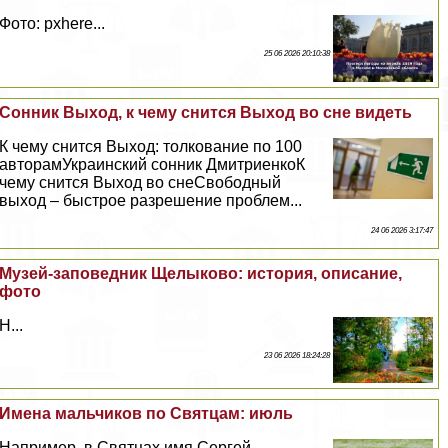
Фото: pxhere...
25 06 2026 20:10:38
Сонник Выход, к чему снится Выход во сне видеть
К чему снится Выход: толкование по 100
авторамУкраинский сонник ДмитриенкоК
чему снится Выход во снеСвободный
выход – быстрое разрешение проблем...
24 06 2026 3:17:47
Музей-заповедник Щелыково: история, описание,
фото
Н...
23 06 2026 18:24:28
Имена мальчиков по Святцам: июль
Например, в Святцах имя Сергeй