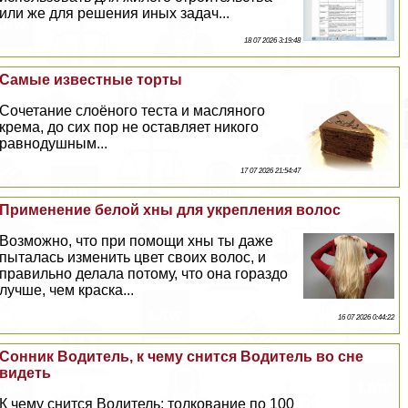
или же для решения иных задач...
18 07 2026 3:19:48
Самые известные торты
Сочетание слоёного теста и масляного
крема, до сих пор не оставляет никого
равнодушным...
17 07 2026 21:54:47
Применение белой хны для укрепления волос
Возможно, что при помощи хны ты даже
пыталась изменить цвет своих волос, и
правильно делала потому, что она гораздо
лучше, чем краска...
16 07 2026 0:44:22
Сонник Водитель, к чему снится Водитель во сне
видеть
К чему снится Водитель: толкование по 100