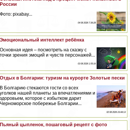
России
Фото: pixabay...
04 08 2026 7:36:28
Эмоциональный интеллект ребёнка
Основная идея – посмотреть на сказку с
точки зрения эмоций и чувств персонажей...
03 08 2026 1:55:16
Отдых в Болгарии: туризм на курорте Золотые пески
В Болгарию стекаются гости со всех
уголков нашей планеты за впечатлениями и
здоровьем, которое с избытком дарит
Черноморское побережье Болгарии...
02 08 2026 23:44:13
Пьяный цыпленок, пошаговый рецепт с фото