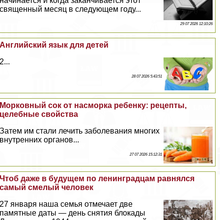
начинается и когда заканчивается этот
священный месяц в следующем году...
29 07 2026 12:10:26
Английский язык для детей
2...
28 07 2026 5:43:51
Морковный сок от насморка ребенку: рецепты,
целебные свойства
Затем им стали лечить заболевания многих
внутренних органов...
27 07 2026 15:12:31
Чтоб даже в будущем по ленинградцам равнялся
самый смелый человек
27 января наша семья отмечает две
памятные даты — день снятия блокады