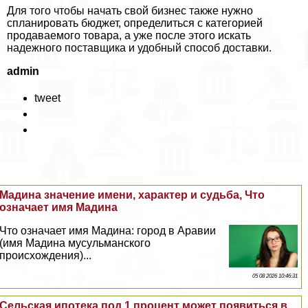
Для того чтобы начать свой бизнес также нужно
спланировать бюджет, определиться с категорией
продаваемого товара, а уже после этого искать
надежного поставщика и удобный способ доставки.
admin
tweet
Мадина значение имени, хаpaктер и судьба, Что
означает имя Мадина
Что означает имя Мадина: город в Аравии
(имя Мадина мусульманского
происхождения)...
05 08 2026 10:46:31
Сельская ипотека под 1 процент может появиться в