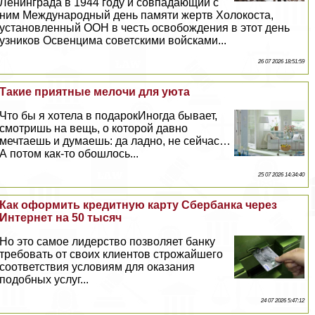
Ленинграда в 1944 году и совпадающий с
ним Международный день памяти жертв Холокоста,
установленный ООН в честь освобождения в этот день
узников Освенцима советскими войсками...
26 07 2026 18:51:59
Такие приятные мелочи для уюта
Что бы я хотела в подарокИногда бывает,
смотришь на вещь, о которой давно
мечтаешь и думаешь: да ладно, не сейчас…
А потом как-то обошлось...
25 07 2026 14:34:40
Как оформить кредитную карту Сбербанка через
Интернет на 50 тысяч
Но это самое лидерство позволяет банку
требовать от своих клиентов строжайшего
соответствия условиям для оказания
подобных услуг...
24 07 2026 5:47:12