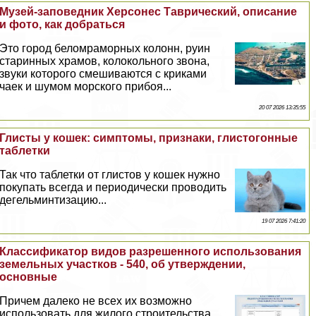
Музей-заповедник Херсонес Таврический, описание
и фото, как добраться
Это город беломраморных колонн, руин
старинных храмов, колокольного звона,
звуки которого смешиваются с криками
чаек и шумом морского прибоя...
20 07 2026 13:35:55
Глисты у кошек: симптомы, признаки, глистогонные
таблетки
Так что таблетки от глистов у кошек нужно
покупать всегда и периодически проводить
дегельминтизацию...
19 07 2026 7:41:20
Классификатор видов разрешенного использования
земельных участков - 540, об утверждении,
основные
Причем далеко не всех их возможно
использовать для жилого строительства