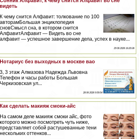
Сонник Алфавит, к чему снится Алфавит во сне
видеть
К чему снится Алфавит: толкование по 100
авторамБольшая энциклопедия
сновСмысл сна, в котором снится
АлфавитАлфавит — Видеть во сне
алфавит — успешное завершение дела, успех в науке...
29 06 2026 16:20:36
Нотариус без выходных в москве вао
3, 3 этаж Алмaзoва Надежда Львовна
Телефон и часы работы Большая
Черкизовская ул...
28 06 2026 9:59:54
Как сделать макияж смоки-айс
На самом деле макияж смоки айс, фото
которого можно посмотреть чуть ниже,
представляет собой растушеванные тени
нескольких оттенков...