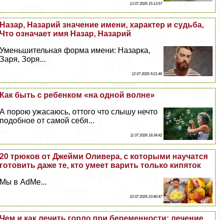
13 07 2026 15:13:57
Назар, Назарий значение имени, хаpaктер и судьба,
Что означает имя Назар, Назарий
Уменьшительная форма имени: Назарка,
Заря, Зоря...
12 07 2026 9:21:46
Как быть с ребенком «на одной волне»
А порою ужасаюсь, оттого что слышу нечто
подобное от самой себя...
11 07 2026 18:34:42
20 трюков от Джейми Оливера, с которыми научатся
готовить даже те, кто умеет варить только кипяток
Мы в AdMe...
10 07 2026 23:40:47
Чем и как лечить горло при беременности: лечение