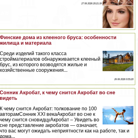
27 06 2026 20:21:39
Финские дома из клееного бруса: особенности
жилища и материала
Среди изделий такого класса
стройматериалов обнаруживается клееный
брус, из которого возводятся жилые и
хозяйственные сооружения...
26 06 2026 9:55:20
Сонник Акробат, к чему снится Акробат во сне
видеть
К чему снится Акробат: толкование по 100
авторамСонник XXI векаАкробат во сне к
чему снится сновидцуАкробат – Увидеть во
сне представление акробатов — означает,
что вас могут ожидать неприятности как на работе, так и
дома...