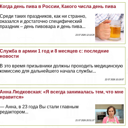
Когда день пива в России, Какого числа день пива
Среди таких праздников, как ни странно,
оказался и достаточно специфический
праздник – день пивовара и день пива...
23 07 2026 12:14:39
Служба в армии 1 год и 8 месяцев с: последние
новости
В это время призывники должны проходить медицинскую
комиссию для дальнейшего начала службы...
22 07 2026 10:19:57
Анна Людковская: «Я всегда занималась тем, что мне
нравится»
— Анна, в 23 года Вы стали главным
редактором...
21 07 2026 20:51:37