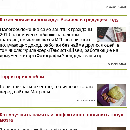
25 06 2026 19:39:34
Какие новые налоги ждут Россию в грядущем году
Налогообложение само занятых гражданВ
2019 планируется обложить налогом
граждан, не являющихся ИП, но при этом
получающих доход, работая без найма других людей, в
том числе:ФрилансерыТаксистыШвеи, работающие на
домуРепетиторыФотографыАрендодатели и пр...
24 06 2026 7:40:33
Территория любви
Если признаться честно, то лично я ставлю
перед сайтом Матроны...
23 06 2026 11:49:51
Как улучшить память и эффективно повысить тонус
мозга
Запоминание какой-то информации