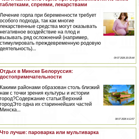
таблетками, спреями, лекарствами
Лечение горла при беременности требует
особого подхода, так как многие
лекарственные средства могут оказывать
негативное воздействие на плод и
вызывать ряд осложнений (например,
стимулировать преждевременную родовую
деятельность)...
09 07 2026 20:35:44
Отдых в Минске Белоруссия:
достопримечательности
Какими районами образован столь близкий
нам с точки зрения культуры и истории
город?Содержание статьи:Верхний
городЭто одна их стариннейших частей
Минска...
08 07 2026 4:13:57
Что лучше: пароварка или мультиварка