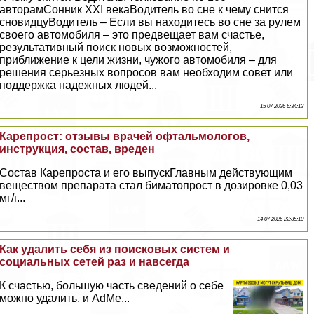
авторамСонник XXI векаВодитель во сне к чему снится
сновидцуВодитель – Если вы находитесь во сне за рулем
своего автомобиля – это предвещает вам счастье,
результативный поиск новых возможностей,
приближение к цели жизни, чужого автомобиля – для
решения серьезных вопросов вам необходим совет или
поддержка надежных людей...
15 07 2026 6:34:12
Карепрост: отзывы врачей офтальмологов,
инструкция, состав, вреден
Состав Карепроста и его выпускГлавным действующим
веществом препарата стал биматопрост в дозировке 0,03
мг/г...
14 07 2026 22:35:10
Как удалить себя из поисковых систем и
социальных сетей раз и навсегда
К счастью, большую часть сведений о себе
можно удалить, и AdMe...