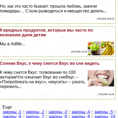
Но, как это часто бывает: прошла любовь, завяли
помидоры… Стали разводиться и имущество делить...
19 06 2026 18:32:33
9 вредных продуктов, которые мы часто по
незнанию даем детям
Мы в AdMe...
18 06 2026 3:11:39
Сонник Вкус, к чему снится Вкус во сне видеть
К чему снится Вкус: толкование по 100
авторамЧто означает Вкус во снеВкус –
«Попробовать на вкус», «вкусить» – узнать,
пережить...
17 06 2026 1:23:36
Еще:
законы -1
::
законы -2
::
законы -3
::
законы -4
::
законы -5
::
законы -6
::
законы -7
::
законы -8
::
законы -9
::
законы -10