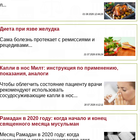
л...
01 08 2026 12:44:26
Диета при язве желудка
Сама болезнь протекает с ремиссиями и
рецедивами...
31 07 2026 8:56:24
Капли в нос Милт: инструкция по применению,
показания, аналоги
Чтобы облегчить состояние пациенту врачи
рекомендуют использовать
сосудосуживающие капли в нос...
30 07 2026 4:12:11
Рамадан в 2020 году: когда начало и конец
священного месяца мусульман
Месяц Рамадан в 2020 году: когда