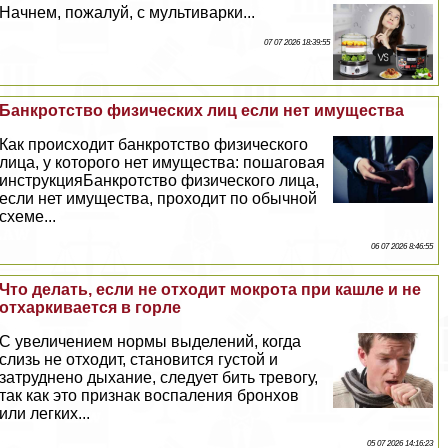
Начнем, пожалуй, с мультиварки...
07 07 2026 18:39:55
Банкротство физических лиц если нет имущества
Как происходит банкротство физического
лица, у которого нет имущества: пошаговая
инструкцияБанкротство физического лица,
если нет имущества, проходит по обычной
схеме...
06 07 2026 8:46:55
Что делать, если не отходит мокрота при кашле и не
отхаркивается в горле
С увеличением нормы выделений, когда
слизь не отходит, становится густой и
затруднено дыхание, следует бить тревогу,
так как это признак воспаления бронхов
или легких...
05 07 2026 14:16:23