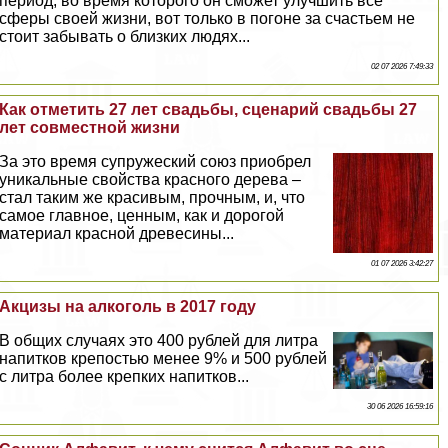
период, во время которого он сможет улучшить все
сферы своей жизни, вот только в погоне за счастьем не
стоит забывать о близких людях...
02 07 2026 7:49:33
Как отметить 27 лет свадьбы, сценарий свадьбы 27
лет совместной жизни
За это время супружеский союз приобрел
уникальные свойства красного дерева –
стал таким же красивым, прочным, и, что
самое главное, ценным, как и дорогой
материал красной древесины...
01 07 2026 3:42:27
Акцизы на алкоголь в 2017 году
В общих случаях это 400 рублей для литра
напитков крепостью менее 9% и 500 рублей
с литра более крепких напитков...
30 06 2026 16:59:16