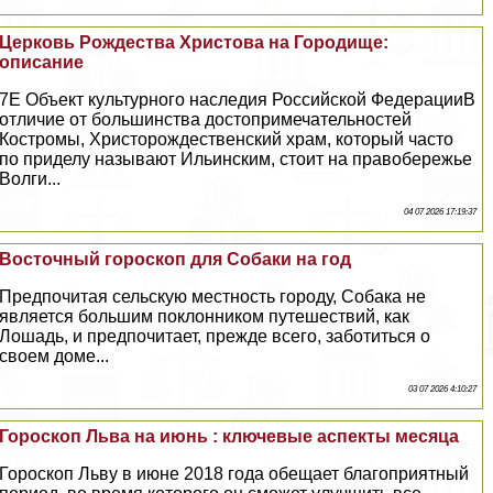
Церковь Рождества Христова на Городище:
описание
7E Объект культурного наследия Российской ФедерацииВ
отличие от большинства достопримечательностей
Костромы, Христорождественский храм, который часто
по приделу называют Ильинским, стоит на правобережье
Волги...
04 07 2026 17:19:37
Восточный гороскоп для Собаки на год
Предпочитая сельскую местность городу, Собака не
является большим поклонником путешествий, как
Лошадь, и предпочитает, прежде всего, заботиться о
своем доме...
03 07 2026 4:10:27
Гороскоп Льва на июнь : ключевые аспекты месяца
Гороскоп Льву в июне 2018 года обещает благоприятный