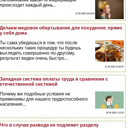
происходит каждый день...
22 06 2026 18:36:54
Делаем медовое обертывание для похудения, прямо
у себя дома
Ты сама убедишься в том, что после
нескольких таких процедур ты будешь
выглядеть совершенно по-другому,
результат виден очень быстро...
21 06 2026 10:44:21
Западная система оплаты труда в сравнении с
отечественной системой
Почему же подобные условия не
применимы для нашего трудоспособного
населения...
20 06 2026 1:33:29
Что в случае развода не подлежит разделу