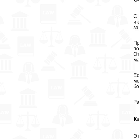
С 
и 
за
Пр
по
От
ма
Ес
ме
бо
Ра
К
Эт