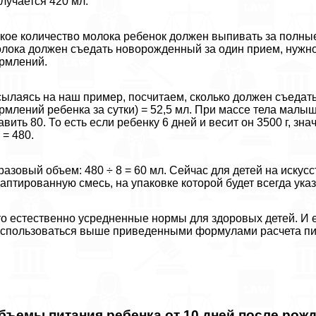
лучается 420 мл.
кое количество молока ребенок должен выпивать за полные
лока должен съедать новорожденный за один прием, нужно
рмлений.
ылаясь на наш пример, посчитаем, сколько должен съедать
рмлений ребенка за сутки) = 52,5 мл. При массе тела малыш
авить 80. То есть если ребенку 6 дней и весит он 3500 г, зн
 = 480.
разовый объем: 480 ÷ 8 = 60 мл. Сейчас для детей на иск
аптированную смесь, на упаковке которой будет всегда ук
о естественно усредненные нормы для здоровых детей. И е
спользоваться выше приведенными формулами расчета п
бъемы питания ребенка от 10 дней после рож