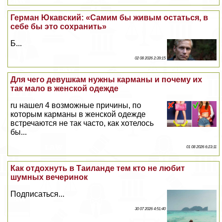
Герман Юкавский: «Самим бы живым остаться, в
себе бы это сохранить»
Б...
02 08 2026 2:39:15
Для чего дeвyшкам нужны карманы и почему их
так мало в женской одежде
ru нашел 4 возможные причины, по
которым карманы в женской одежде
встречаются не так часто, как хотелось
бы...
01 08 2026 6:23:11
Как отдохнуть в Таиланде тем кто не любит
шумных вечеринок
Подписаться...
30 07 2026 4:51:40