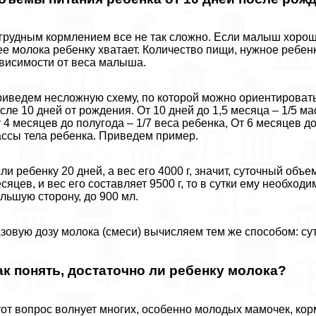
грудным кормлением все не так сложно. Если малыш хорошо
ее молока ребенку хватает. Количество пищи, нужное ребен
висимости от веса малыша.
иведем несложную схему, по которой можно ориентировать
сле 10 дней от рождения. От 10 дней до 1,5 месяца – 1/5 ма
 4 месяцев до полугода – 1/7 веса ребенка, От 6 месяцев до
ссы тела ребенка. Приведем пример.
ли ребенку 20 дней, а вес его 4000 г, значит, суточный объ
сяцев, и вес его составляет 9500 г, то в сутки ему необходи
льшую сторону, до 900 мл.
зовую дозу молока (смеси) вычисляем тем же способом: с
ак понять, достаточно ли ребенку молока?
от вопрос волнует многих, особенно молодых мамочек, ко