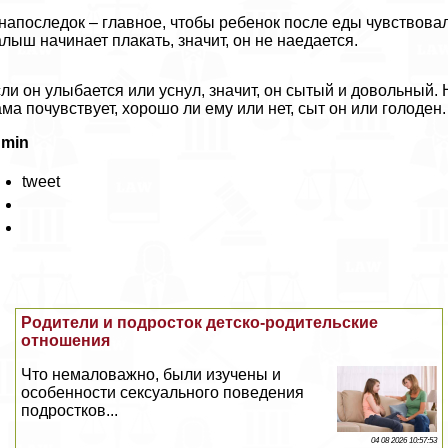
напоследок – главное, чтобы ребенок после еды чувствова
лыш начинает плакать, значит, он не наедается.
ли он улыбается или уснул, значит, он сытый и довольный.
ма почувствует, хорошо ли ему или нет, сыт он или голоден.
dmin
tweet
Родители и подросток детско-родительские
отношения
Что немаловажно, были изучены и
особенности ceкcуального поведения
подростков...
04 08 2026 10:57:53