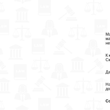
Ма
ма
не
К 
Ск
Да
На
до
С