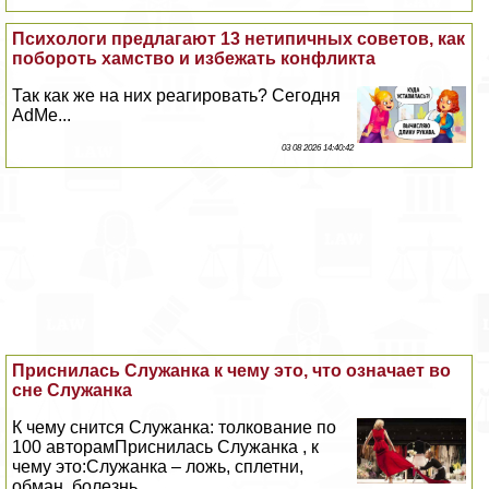
Психологи предлагают 13 нетипичных советов, как
побороть хамство и избежать конфликта
Так как же на них реагировать? Сегодня
AdMe...
03 08 2026 14:40:42
Приснилась Служанка к чему это, что означает во
сне Служанка
К чему снится Служанка: толкование по
100 авторамПриснилась Служанка , к
чему это:Служанка – ложь, сплетни,
обман, болезнь...