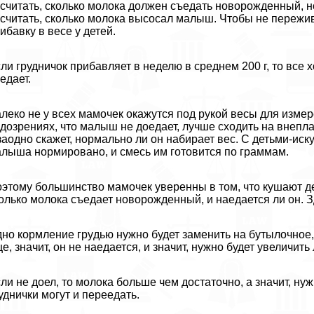
считать, сколько молока должен съедать новорожденный, н
считать, сколько молока высосал малыш. Чтобы не пережив
ибавку в весе у детей.
ли грудничок прибавляет в неделю в среднем 200 г, то все 
едает.
леко не у всех мамочек окажутся под рукой весы для изме
дозрениях, что малыш не доедает, лучше сходить на внепла
заодно скажет, нормально ли он набирает вес. С детьми-ис
лыша нормировано, и смесь им готовится по граммам.
этому большинство мамочек уверенны в том, что кушают д
олько молока съедает новорожденный, и наедается ли он. 
но кормление гpyдью нужно будет заменить на бутылочное,
е, значит, он не наедается, и значит, нужно будет увеличить
ли не доел, то молока больше чем достаточно, а значит, ну
уднички могут и переедать.