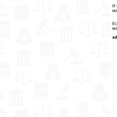
И 
ма
Ес
ма
a