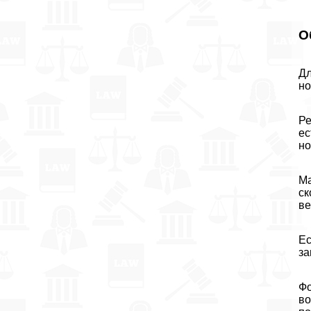
О
Дл
н
Ре
ес
но
Ма
ск
ве
Ес
за
Фо
во