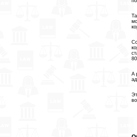
по
Та
мо
ко
Сс
ко
ст
80
А 
ад
Эт
во
О