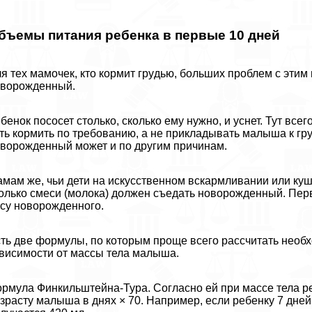
бъемы питания ребенка в первые 10 дней
я тех мамочек, кто кормит гpyдью, больших проблем с этим 
оворожденный.
бенок пососет столько, сколько ему нужно, и уснет. Тут вс
ть кормить по требованию, а не прикладывать малыша к гpyд
ворожденный может и по другим причинам.
мам же, чьи дети на искусственном вскармливании или куш
олько смеси (молока) должен съедать новорожденный. Пе
су новорожденного.
ть две формулы, по которым проще всего рассчитать необх
висимости от массы тела малыша.
рмула Финкильштейна-Тура. Согласно ей при массе тела ре
зрасту малыша в днях × 70. Например, если ребенку 7 дней,