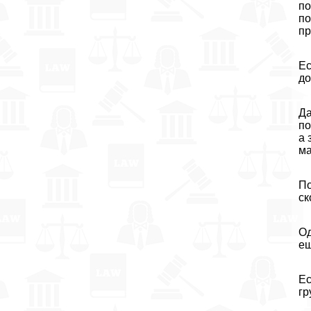
по
по
пр
Ес
до
Да
по
а 
ма
По
ск
Од
ещ
Ес
гр