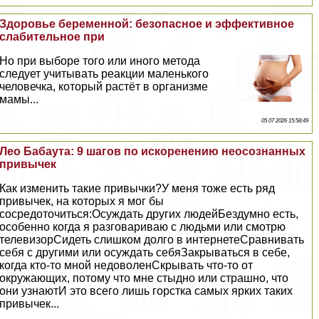
Здоровье беременной: безопасное и эффективное
слабительное при
Но при выборе того или иного метода
следует учитывать реакции маленького
человечка, который растёт в организме
мамы...
05 07 2026 15:58:49
Лео Бабаута: 9 шагов по искоренению неосознанных
привычек
Как изменить такие привычки?У меня тоже есть ряд
привычек, на которых я мог бы
сосредоточиться:Осуждать других людейБездумно есть,
особенно когда я разговариваю с людьми или смотрю
телевизорСидеть слишком долго в интернетеСравнивать
себя с другими или осуждать себяЗакрываться в себе,
когда кто-то мной недоволенСкрывать что-то от
окружающих, потому что мне стыдно или страшно, что
они узнаютИ это всего лишь горстка самых ярких таких
привычек...