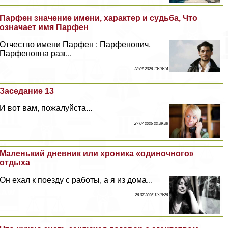
Парфен значение имени, хаpaктер и судьба, Что
означает имя Парфен
Отчество имени Парфен : Парфенович,
Парфеновна разг...
28 07 2026 13:16:14
Заседание 13
И вот вам, пожалуйста...
27 07 2026 22:39:38
Маленький дневник или хроника «одиночного»
отдыха
Он ехал к поезду с работы, а я из дома...
26 07 2026 11:19:26