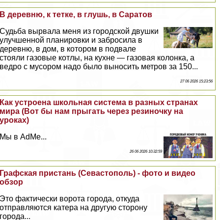
В деревню, к тетке, в глушь, в Саратов
Судьба вырвала меня из городской двушки
улучшенной планировки и забросила в
деревню, в дом, в котором в подвале
стояли газовые котлы, на кухне — газовая колонка, а
ведро с мусором надо было выносить метров за 150...
27 06 2026 15:23:56
Как устроена школьная система в разных странах
мира (Вот бы нам прыгать через резиночку на
уроках)
Мы в AdMe...
26 06 2026 10:32:59
Графская пристань (Севастополь) - фото и видео
обзор
Это фактически ворота города, откуда
отправляются катера на другую сторону
города...