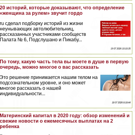
20 историй, которые доказывают, что определение
«женщина за рулем» звучит гордо
ru сделал подборку историй из жизни
неунывающих автолюбительниц,
рассказанных участниками сообществ
Палата № 6, Подслушано и Пикабу...
19 07 2026 10:10:35
По тому, какую часть тела вы моете в душе в первую
очередь, можно многое о вас рассказать
Это решение принимается нашим телом на
подсознательном уровне, и оно может
многое рассказать о нашей
индивидуальности...
18 07 2026 8:18:44
Материнский капитал в 2020 году: обзор изменений и
свежие новости о ежемecячных выплатах на 2
ребенка