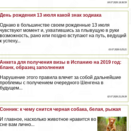
04 07 2026 18:36:59
День рождения 13 июля какой знак зодиака
Однако в большинстве своем рожденные 13 июля
чувствуют момент и, ухватившись за плывущую в руки
возможность, рано или поздно вступают на путь, ведущий
к успеху...
03 07 2026 0:25:21
Анкета для получения визы в Испанию на 2019 год:
бланк, образец заполнения
Нарушение этого правила влечет за собой дальнейшие
проблемы с получением очередного Шенгена в
будущем...
02 07 2026 21:29:39
Сонник: к чему снится черная собака, белая, рыжая
И главное, насколько животное нравится во
сне вам лично...