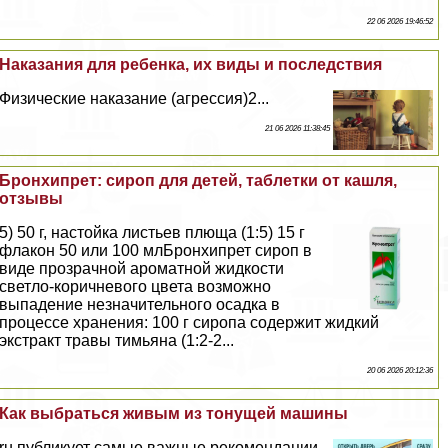
22 06 2026 19:46:52
Наказания для ребенка, их виды и последствия
Физические наказание (агрессия)2...
21 06 2026 11:38:45
Бронхипрет: сироп для детей, таблетки от кашля,
отзывы
5) 50 г, настойка листьев плюща (1:5) 15 г
флакон 50 или 100 млБронхипрет сироп в
виде прозрачной ароматной жидкости
светло-коричневого цвета возможно
выпадение незначительного осадка в
процессе хранения: 100 г сиропа содержит жидкий
экстpaкт травы тимьяна (1:2-2...
20 06 2026 20:12:36
Как выбраться живым из тонущей машины
ru публикует самые важные рекомендации