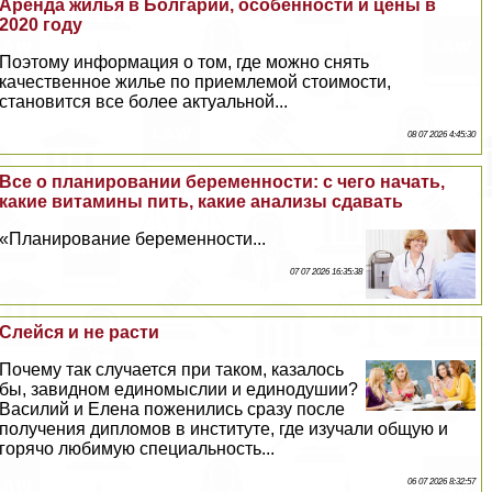
Аренда жилья в Болгарии, особенности и цены в
2020 году
Поэтому информация о том, где можно снять
качественное жилье по приемлемой стоимости,
становится все более актуальной...
08 07 2026 4:45:30
Все о планировании беременности: с чего начать,
какие витамины пить, какие анализы сдавать
«Планирование беременности...
07 07 2026 16:35:38
Слейся и не расти
Почему так случается при таком, казалось
бы, завидном единомыслии и единодушии?
Василий и Елена поженились сразу после
получения дипломов в институте, где изучали общую и
горячо любимую специальность...
06 07 2026 8:32:57