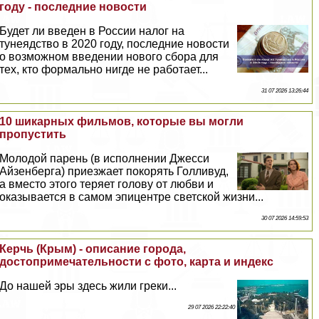
году - последние новости
Будет ли введен в России налог на
тунеядство в 2020 году, последние новости
о возможном введении нового сбора для
тех, кто формально нигде не работает...
31 07 2026 13:26:44
10 шикарных фильмов, которые вы могли
пропустить
Молодой парень (в исполнении Джесси
Айзенберга) приезжает покорять Голливуд,
а вместо этого теряет голову от любви и
оказывается в самом эпицентре светской жизни...
30 07 2026 14:59:53
Керчь (Крым) - описание города,
достопримечательности с фото, карта и индекс
До нашей эры здесь жили греки...
29 07 2026 22:22:40