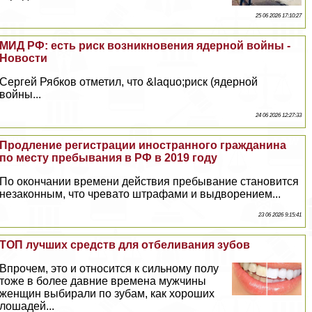
25 06 2026 17:10:27
МИД РФ: есть риск возникновения ядерной войны -
Новости
Сергeй Рябков отметил, что &laquo;риск (ядерной
войны...
24 06 2026 12:27:33
Продление регистрации иностранного гражданина
по месту пребывания в РФ в 2019 году
По окончании времени действия пребывание становится
незаконным, что чревато штрафами и выдворением...
23 06 2026 9:15:41
ТОП лучших средств для отбеливания зубов
Впрочем, это и относится к сильному полу
тоже в более давние времена мужчины
женщин выбирали по зубам, как хороших
лошадей...