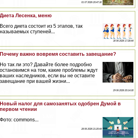
01 07 2026 20:47:30
Диета Лесенка, меню
Всего диета состоит из 5 этапов, так
называемых ступеней...
30 06 2026 17:28:44
Почему важно вовремя составить завещание?
Но так ли это? Давайте более подробно
остановимся на том, какие проблемы ждут
ваших наследников, если вы не оставите
завещание при вашей жизни...
29 06 2026 20:14:30
Новый налог для самозанятых одобрен Думой в
первом чтении
Фото: commons...
28 06 2026 21:20:44