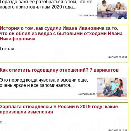
Гораздо важнее разобраться в том, что же
нового приготовил нам 2020 года...
17 07 2026 23:45:29
История о том, как судили Ивана Ивановича за то,
что он облил из ведра с бытовыми отходами Ивана
Никифоровича
Гоголя...
16 07 2026 22:20:54
Как отметить годовщину отношений? 7 вариантов
Это период когда чувства и эмоции еще,
очень яркие и все запоминается...
15 07 2026 8:54:57
Зарплата стюардессы в России в 2019 году: какие
произошли изменения
е...
14 07 2026 22:17:34