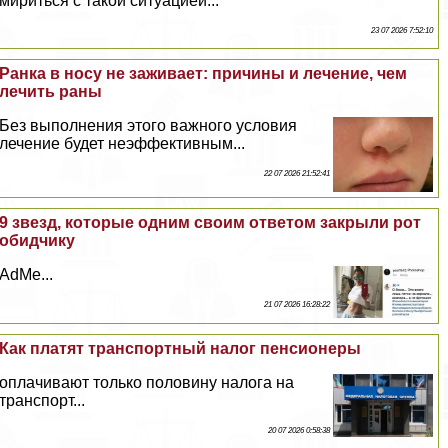
мириться с такой ситуацией...
23 07 2026 7:52:10
Ранка в носу не заживает: причины и лечение, чем
лечить раны
Без выполнения этого важного условия
лечение будет неэффективным...
22 07 2026 21:52:41
9 звезд, которые одним своим ответом закрыли рот
обидчику
AdMe...
21 07 2026 16:28:22
Как платят трaнcпортный налог пенсионеры
оплачивают только половину налога на
трaнcпорт...
20 07 2026 0:58:38