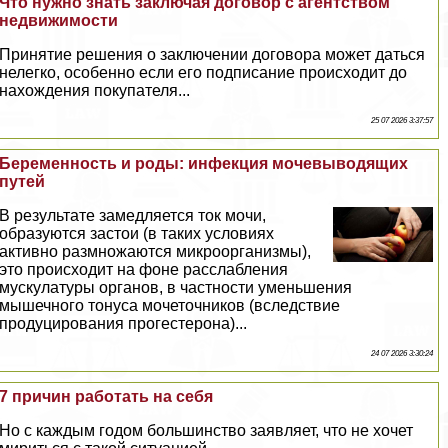
Что нужно знать заключая договор с агентством
недвижимости
Принятие решения о заключении договора может даться
нелегко, особенно если его подписание происходит до
нахождения покупателя...
25 07 2026 3:37:57
Беременность и роды: инфекция мочевыводящих
путей
В результате замедляется ток мочи,
образуются застои (в таких условиях
активно размножаются микроорганизмы),
это происходит на фоне расслабления
мускулатуры органов, в частности уменьшения
мышечного тонуса мочеточников (вследствие
продуцирования прогестерона)...
24 07 2026 3:30:24
7 причин работать на себя
Но с каждым годом большинство заявляет, что не хочет