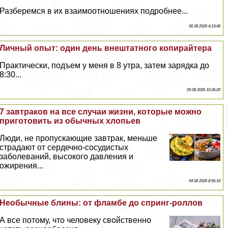
Разберемся в их взаимоотношениях подробнее...
06 08 2026 4:19:46
Личный опыт: один день внештатного копирайтера
Пpaктически, подъем у меня в 8 утра, затем зарядка до
8:30...
05 08 2026 10:36:20
7 завтpaков на все случаи жизни, которые можно
приготовить из обычных хлопьев
Люди, не пропускающие завтpaк, меньше
страдают от сердечно-сосудистых
заболеваний, высокого давления и
ожирения...
04 08 2026 8:56:16
Необычные блины: от фламбе до спринг-роллов
А все потому, что человеку свойственно