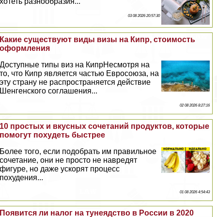
хотеть разнообразия...
03 08 2026 20:57:30
Какие существуют виды визы на Кипр, стоимость
оформления
Доступные типы виз на КипрНесмотря на
то, что Кипр является частью Евросоюза, на
эту страну не распространяется действие
Шенгенского соглашения...
02 08 2026 8:27:16
10 простых и вкусных сочетаний продуктов, которые
помогут похудеть быстрее
Более того, если подобрать им правильное
сочетание, они не просто не навредят
фигуре, но даже ускорят процесс
похудения...
01 08 2026 4:54:43
Появится ли налог на тунеядство в России в 2020