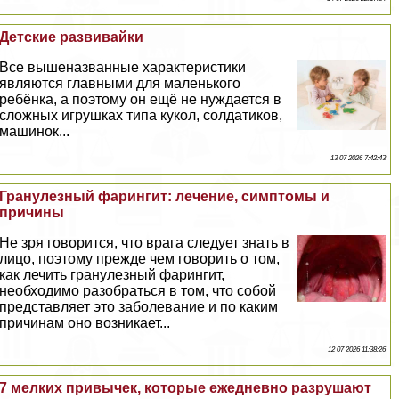
Детские развивайки
Все вышеназванные хаpaктеристики
являются главными для маленького
ребёнка, а поэтому он ещё не нуждается в
сложных игрушках типа кукол, солдатиков,
машинок...
13 07 2026 7:42:43
Гранулезный фарингит: лечение, симптомы и
причины
Не зря говорится, что врага следует знать в
лицо, поэтому прежде чем говорить о том,
как лечить гранулезный фарингит,
необходимо разобраться в том, что собой
представляет это заболевание и по каким
причинам оно возникает...
12 07 2026 11:38:26
7 мелких привычек, которые ежедневно разрушают