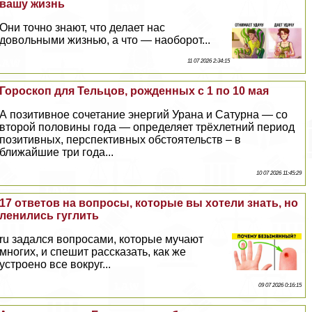
вашу жизнь
Они точно знают, что делает нас
довольными жизнью, а что — наоборот...
11 07 2026 2:34:15
Гороскоп для Тельцов, рожденных с 1 по 10 мая
А позитивное сочетание энергий Урана и Сатурна — со
второй половины года — определяет трёхлетний период
позитивных, перспективных обстоятельств – в
ближайшие три года...
10 07 2026 11:45:29
17 ответов на вопросы, которые вы хотели знать, но
ленились гуглить
ru задался вопросами, которые мучают
многих, и спешит рассказать, как же
устроено все вокруг...
09 07 2026 0:16:15