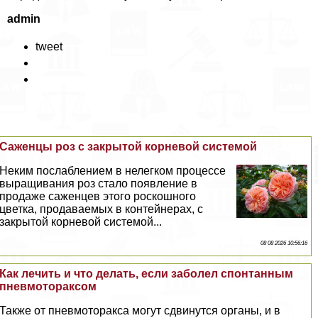
admin
tweet
Саженцы роз с закрытой корневой системой
Неким послаблением в нелегком процессе
выращивания роз стало появление в
продаже саженцев этого роскошного
цветка, продаваемых в контейнерах, с
закрытой корневой системой...
08 08 2026 10:56:16
Как лечить и что делать, если заболел спонтанным
пневмотоpaксом
Также от пневмотоpaкса могут сдвинутся органы, и в