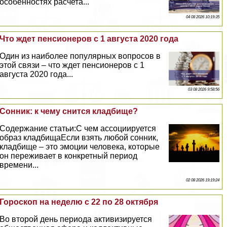
особенностях расчета...
04 08 2026 10:19:35
Что ждет пенсионеров с 1 августа 2020 года
Один из наиболее популярных вопросов в
этой связи – что ждет пенсионеров с 1
августа 2020 года...
03 08 2026 9:58:56
Сонник: к чему снится кладбище?
Содержание статьи:С чем ассоциируется
образ кладбищаЕсли взять любой сонник,
кладбище – это эмоции человека, которые
он переживает в конкретный период
времени...
02 08 2026 19:19:24
Гороскоп на неделю с 22 по 28 октября
Во второй день периода активизируется