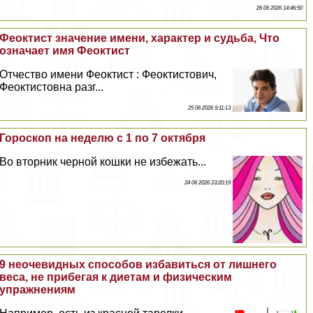
26 06 2026 14:46:50
Феоктист значение имени, хаpaктер и судьба, Что
означает имя Феоктист
Отчество имени Феоктист : Феоктистович,
Феоктистовна разг...
25 06 2026 9:11:13
Гороскоп на неделю с 1 по 7 октября
Во вторник черной кошки не избежать...
24 06 2026 23:20:19
9 неочевидных способов избавиться от лишнего
веса, не прибегая к диетам и физическим
упражнениям