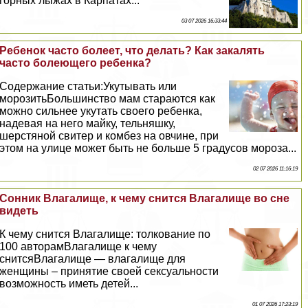
горных лыжах в Карпатах...
03 07 2026 16:33:44
Ребенок часто болеет, что делать? Как закалять
часто болеющего ребенка?
Содержание статьи:Укутывать или
морозитьБольшинство мам стараются как
можно сильнее укутать своего ребенка,
надевая на него майку, тельняшку,
шерстяной свитер и комбез на овчине, при
этом на улице может быть не больше 5 градусов мороза...
02 07 2026 11:16:19
Сонник Влагалище, к чему снится Влагалище во сне
видеть
К чему снится Влагалище: толкование по
100 авторамВлагалище к чему
снитсяВлагалище — влагалище для
женщины – принятие своей ceкcуальности
возможность иметь детей...
01 07 2026 17:23:19