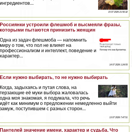
ингредиентов...
15 07 2026 21:50:32
Россиянки устроили флешмоб и высмеяли фразы,
которыми пытаются принизить женщин
Одна из задач флешмоба — напомнить
миру о том, что пол не влияет на
профессионализм и интеллект, поведение и
хаpaктер...
14 07 2026 1:24:55
Если нужно выбирать, то не нужно выбирать
Когда, задыхаясь и путая слова, на
терзающие её муки выбора жаловалась
одна моя знакомая, я подумала, что речь
идёт как минимум о предложении немедленно выйти
замуж, поступившем с разных сторон...
13 07 2026 7:47:51
Пантелей значение имени, хаpaктер и судьба, Что