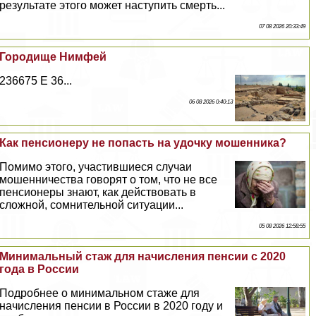
результате этого может наступить cмepть...
07 08 2026 20:33:49
Городище Нимфей
236675 E 36...
06 08 2026 0:40:13
Как пенсионеру не попасть на удочку мошенника?
Помимо этого, участившиеся случаи
мошенничества говорят о том, что не все
пенсионеры знают, как действовать в
сложной, сомнительной ситуации...
05 08 2026 12:58:55
Минимальный стаж для начисления пенсии с 2020
года в России
Подробнее о минимальном стаже для
начисления пенсии в России в 2020 году и