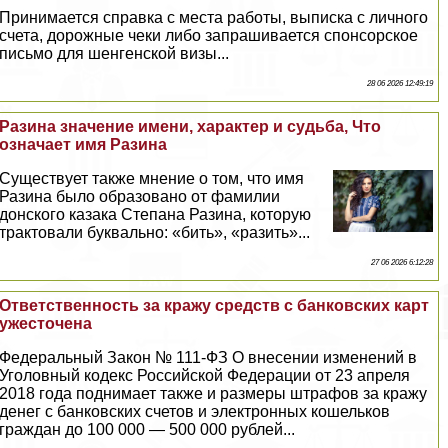
Принимается справка с места работы, выписка с личного
счета, дорожные чеки либо запрашивается спонсорское
письмо для шенгенской визы...
28 06 2026 12:49:19
Разина значение имени, хаpaктер и судьба, Что
означает имя Разина
Существует также мнение о том, что имя
Разина было образовано от фамилии
донского казака Степана Разина, которую
тpaктовали буквально: «бить», «разить»...
27 06 2026 6:12:28
Ответственность за кражу средств с банковских карт
ужесточена
Федеральный Закон № 111-ФЗ О внесении изменений в
Уголовный кодекс Российской Федерации от 23 апреля
2018 года поднимает также и размеры штрафов за кражу
денег с банковских счетов и электронных кошельков
граждан до 100 000 — 500 000 рублей...