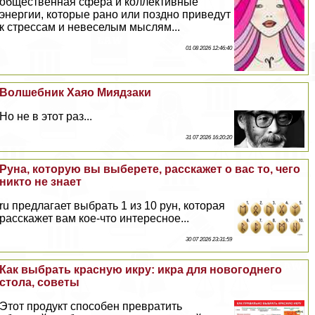
общественная сфера и коллективные
энергии, которые рано или поздно приведут
к стрессам и невеселым мыслям...
01 08 2026 12:46:40
Волшебник Хаяо Миядзаки
Но не в этот раз...
31 07 2026 16:20:20
Руна, которую вы выберете, расскажет о вас то, чего
никто не знает
ru предлагает выбрать 1 из 10 рун, которая
расскажет вам кое-что интересное...
30 07 2026 23:31:59
Как выбрать красную икру: икра для новогоднего
стола, советы
Этот продукт способен превратить