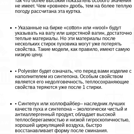
так что более высокий показатель особого значения
не имеет. Чем «ровнее» дробь, тем на более теплую
погоду рассчитана эта куртка.
• Указанные на бирке «cotton» или «wool» будут
указывать на вату или шерстяной ватин, достаточно
теплые материалы. Но эти материалы после
нескольких стирок пуховика могут уже потерять
свойства. Такие модели, как правило, имеют самую
низкую цену.
• Polyester будет означать, что перед вами изделие с
наполнителем из синтепона. Особым свойством
является его недолговечность, теплосохраняющие
свойства теряются уже после 1 стирки.
• Синтепух или холлофайбер– наследник лучших
качеств пуха и синтепона – экологически чистый и
антиаллергенный продукт, обладает высокой
теплосберегаемостью и низкой гигроскопичностью,
хорошей циркуляцией воздуха, быстро
восстанавливает форму после сминания.