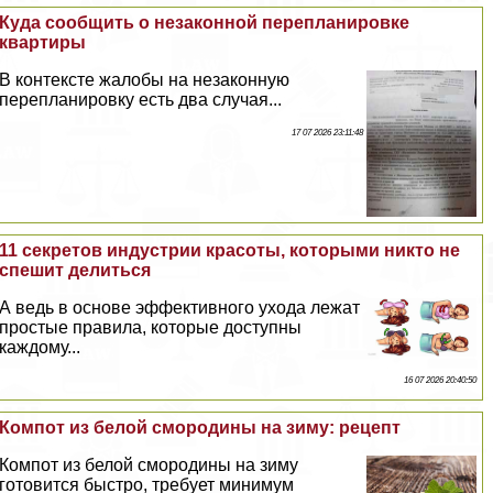
Куда сообщить о незаконной перепланировке
квартиры
В контексте жалобы на незаконную
перепланировку есть два случая...
17 07 2026 23:11:48
11 секретов индустрии красоты, которыми никто не
спешит делиться
А ведь в основе эффективного ухода лежат
простые правила, которые доступны
каждому...
16 07 2026 20:40:50
Компот из белой смородины на зиму: рецепт
Компот из белой смородины на зиму
готовится быстро, требует минимум