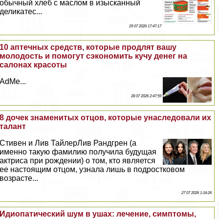
обычный хлеб с маслом в изысканный
деликатес...
29 07 2026 17:47:17
10 аптечных средств, которые продлят вашу
молодость и помогут сэкономить кучу денег на
салонах красоты
AdMe...
28 07 2026 2:47:59
8 дочек знаменитых отцов, которые унаследовали их
талант
Стивен и Лив ТайлерЛив Рандгрен (а
именно такую фамилию получила будущая
актриса при рождении) о том, кто является
ее настоящим отцом, узнала лишь в подростковом
возрасте...
27 07 2026 1:16:26
Идиопатический шум в ушах: лечение, симптомы,