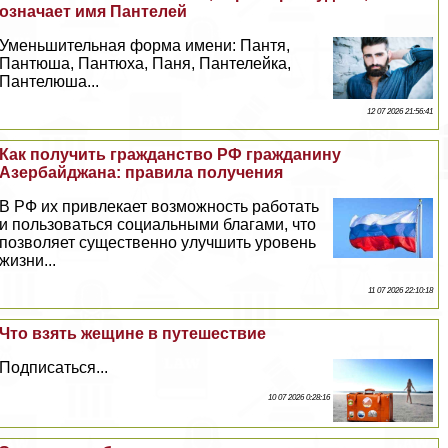
означает имя Пантелей
Уменьшительная форма имени: Пантя,
Пантюша, Пантюха, Паня, Пантелейка,
Пантелюша...
12 07 2026 21:56:41
Как получить гражданство РФ гражданину
Азербайджана: правила получения
В РФ их привлекает возможность работать
и пользоваться социальными благами, что
позволяет существенно улучшить уровень
жизни...
11 07 2026 22:10:18
Что взять жещине в путешествие
Подписаться...
10 07 2026 0:28:16