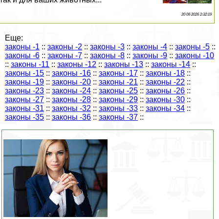
20 06 2026 2:32:19
Еще:
законы -1
::
законы -2
::
законы -3
::
законы -4
::
законы -5
::
законы -6
::
законы -7
::
законы -8
::
законы -9
::
законы -10
::
законы -11
::
законы -12
::
законы -13
::
законы -14
::
законы -15
::
законы -16
::
законы -17
::
законы -18
::
законы -19
::
законы -20
::
законы -21
::
законы -22
::
законы -23
::
законы -24
::
законы -25
::
законы -26
::
законы -27
::
законы -28
::
законы -29
::
законы -30
::
законы -31
::
законы -32
::
законы -33
::
законы -34
::
законы -35
::
законы -36
::
законы -37
::