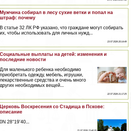
Мужчина собирал в лесу сухие ветки и попал на
штраф: почему
В статье 32 ЛК РФ указано, что граждане могут собирать
их, чтобы использовать для личных нужд...
23 07 2026 20:14:49
Социальные выплаты на детей: изменения и
последние новости
Для маленького ребенка необходимо
приобретать одежду, мебель, игрушки,
лекарственные средства и очень много
других необходимых вещей...
22 07 2026 21:17:25
Церковь Воскресения со Стадища в Пскове:
описание
0N 28°19’40...
21 07 2026 15:40:20