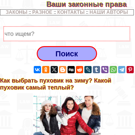
Ваши законные права
ЗАКОНЫ
::
РАЗНОЕ
::
КОНТАКТЫ
::
НАШИ АВТОРЫ
Как выбрать пуховик на зиму? Какой
пуховик самый теплый?