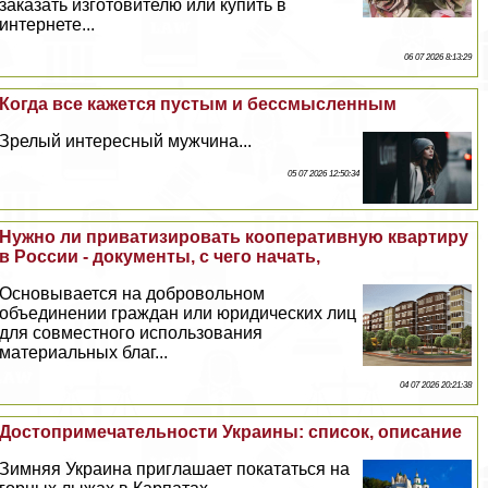
заказать изготовителю или купить в
интернете...
06 07 2026 8:13:29
Когда все кажется пустым и бессмысленным
Зрелый интересный мужчина...
05 07 2026 12:50:34
Нужно ли приватизировать кооперативную квартиру
в России - документы, с чего начать,
Основывается на добровольном
объединении граждан или юридических лиц
для совместного использования
материальных благ...
04 07 2026 20:21:38
Достопримечательности Украины: список, описание
Зимняя Украина приглашает покататься на