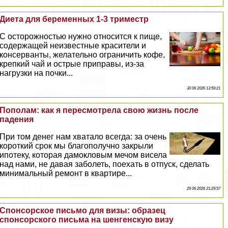
Диета для беременных 1-3 триместр
С осторожностью нужно относится к пище,
содержащей неизвестные красители и
консерванты, желательно ограничить кофе,
крепкий чай и острые приправы, из-за
нагрузки на почки...
30 06 2026 13:59:21
Пополам: как я пересмотрела свою жизнь после
падения
При том денег нам хватало всегда: за очень
короткий срок мы благополучно закрыли
ипотеку, которая дамокловым мечом висела
над нами, не давая заболеть, поехать в отпуск, сделать
минимальный ремонт в квартире...
29 06 2026 21:29:57
Cпонсорское письмо для визы: образец
спонсорского письма на шенгенскую визу