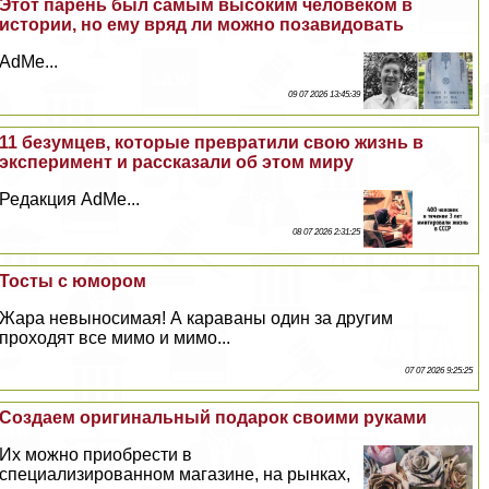
Этот парень был самым высоким человеком в
истории, но ему вряд ли можно позавидовать
AdMe...
09 07 2026 13:45:39
11 безумцев, которые превратили свою жизнь в
эксперимент и рассказали об этом миру
Редакция AdMe...
08 07 2026 2:31:25
Тосты с юмором
Жара невыносимая! А караваны один за другим
проходят все мимо и мимо...
07 07 2026 9:25:25
Создаем оригинальный подарок своими руками
Их можно приобрести в
специализированном магазине, на рынках,