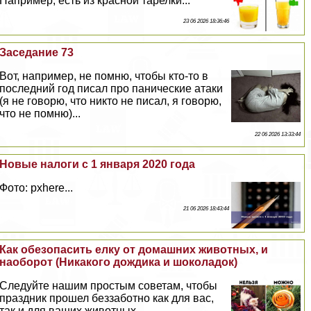
Например, есть из красной тарелки...
23 06 2026 18:36:46
Заседание 73
Вот, например, не помню, чтобы кто-то в
последний год писал про панические атаки
(я не говорю, что никто не писал, я говорю,
что не помню)...
22 06 2026 13:33:44
Новые налоги с 1 января 2020 года
Фото: pxhere...
21 06 2026 18:43:44
Как обезопасить елку от домашних животных, и
наоборот (Никакого дождика и шоколадок)
Следуйте нашим простым советам, чтобы
праздник прошел беззаботно как для вас,
так и для ваших животных...