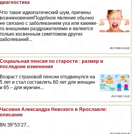
диагностика
Что такое идиопатический шум, причины
возникновенияПодобное явление обычно
не связано с заболеванием уха или какими-
то внешними раздражителями и является
только косвенным симптомом других
заболеваний...
26 07 2026 10:33:22
Социальная пенсия по старости : размер и
последние изменения
Возраст страховой пенсии отодвинулся на
5 лет и стал составлять 60 лет для женщин
и 65 – для мужчин...
25 07 2026 7:11:20
Часовня Александра Невского в Ярославле:
описание
8N 39°53’27...
24 07 2026 20:27:38