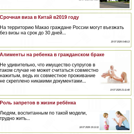
Срочная виза в Китай в2019 году
На территорию Макао граждане России могут въезжать
без визы на срок до 30 дней...
20 07 2026 0:48:13
Алименты на ребенка в гражданском бpaке
Не удивительно, что имущество супругов в
таком случае не может считаться совместно
нажитым, ведь их совместное проживание
не скреплено никакими документами...
19 07 2026 21:11:48
Роль запретов в жизни ребёнка
Людям, воспитанным по такой модели,
трудно жить...
18 07 2026 19:13:11