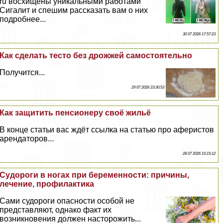
ru восхищены уникальными работами
Сигалит и спешим рассказать вам о них
подробнее...
30 07 2026 17:57:23
Как сделать тесто без дрожжей самостоятельно
Получится...
29 07 2026 23:30:53
Как защитить пенсионеру своё жильё
В конце статьи вас ждёт ссылка на статью про аферистов
арендаторов...
28 07 2026 15:15:12
Судороги в ногах при беременности: причины,
лечение, профилактика
Сами судороги опасности особой не
представляют, однако факт их
возникновения должен насторожить...