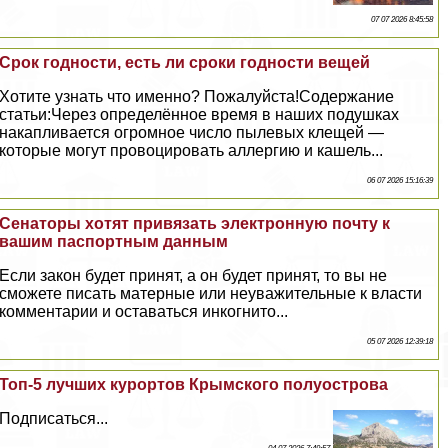
07 07 2026 8:45:58
Срок годности, есть ли сроки годности вещей
Хотите узнать что именно? Пожалуйста!Содержание
статьи:Через определённое время в наших подушках
накапливается огромное число пылевых клещей —
которые могут провоцировать аллергию и кашель...
06 07 2026 15:16:39
Сенаторы хотят привязать электронную почту к
вашим паспортным данным
Если закон будет принят, а он будет принят, то вы не
сможете писать матерные или неуважительные к власти
комментарии и оставаться инкогнито...
05 07 2026 12:39:18
Топ-5 лучших курортов Крымского полуострова
Подписаться...