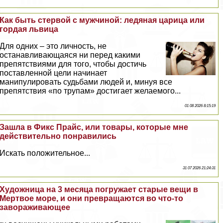
Как быть стepвой с мужчиной: ледяная царица или
гордая львица
Для одних – это личность, не
останавливающаяся ни перед какими
препятствиями для того, чтобы достичь
поставленной цели начинает
манипулировать судьбами людей и, минуя все
препятствия «по трупам» достигает желаемого...
01 08 2026 8:15:19
Зашла в Фикс Прайс, или товары, которые мне
действительно понравились
Искать положительное...
31 07 2026 21:24:31
Художница на 3 месяца погружает старые вещи в
Мертвое море, и они превращаются во что-то
завораживающее