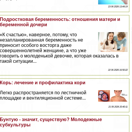
23 06 2026 13:44:19
Подростковая беременность: отношения матери и
беременной дочери
«К счастью», наверное, потому, что
незапланированная беременность не
приносит особого восторга даже
совершеннолетней женщине, а что уже
говорить о молоденькой дeвoчке, которая оказалась в
такой ситуации...
22 06 2026 16:50:22
Корь: лечение и профилактика кори
Легко распространяется по лестничной
площадке и вентиляционной системе...
21 06 2026 20:40:11
Бунтую - значит, существую? Молодежные
субкультуры