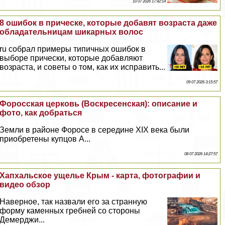
10 07 2026 17:42:14
8 ошибок в прическе, которые добавят возраста даже
обладательницам шикарных волос
ru собрал примеры типичных ошибок в
выборе прически, которые добавляют
возраста, и советы о том, как их исправить...
09 07 2026 3:15:57
Форосская церковь (Воскресенская): описание и
фото, как добраться
Земли в районе Форосе в середине XIX века были
приобретены купцов А...
08 07 2026 14:27:57
Хапхальское ущелье Крым - карта, фотографии и
видео обзор
Наверное, так назвали его за странную
форму каменных гребней со стороны
Демерджи...