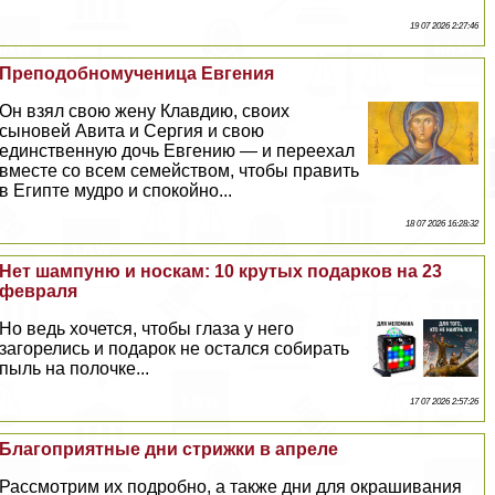
19 07 2026 2:27:46
Преподобномученица Евгения
Он взял свою жену Клавдию, своих
сыновей Авита и Сергия и свою
единственную дочь Евгению — и переехал
вместе со всем семейством, чтобы править
в Египте мудро и спокойно...
18 07 2026 16:28:32
Нет шампуню и носкам: 10 крутых подарков на 23
февраля
Но ведь хочется, чтобы глаза у него
загорелись и подарок не остался собирать
пыль на полочке...
17 07 2026 2:57:26
Благоприятные дни стрижки в апреле
Рассмотрим их подробно, а также дни для окрашивания