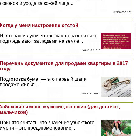
локонов и ухода за кожей лица...
16 07 2026 2:11:51
Когда у меня настроение отстой
И вот наши души, чтобы как-то развеяться,
подглядывают за людьми на земле...
15 07 2026 1:35:58
Перечень документов для продажи квартиры в 2017
году
Подготовка бумаг — это первый шаг к
продаже жилья...
14 07 2026 11:54:33
Узбекские имена: мужские, женские (для девочек,
мальчиков)
Принято считать, что значение узбекского
имени – это предзнаменование...