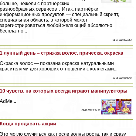
больше, нежели с партнёрских
разнообразных сервисов…Итак, партнёрки
информационных продуктов — специальный скрипт,
специальная область, в которой может
зарегистрироваться любой желающий абсолютно
бесплатно...
01 07 2026 5:37:53
1 лунный день – стрижка волос, прическа, окраска
Окраска волос — показана окраска натуральными
красителями для хороших отношении с коллегами...
30 06 2026 0:45:48
10 чувств, на которых всегда играют манипуляторы
AdMe...
29 06 2026 7:24:33
Когда продавать акции
Это могло случиться как после волны роста, так и сразу