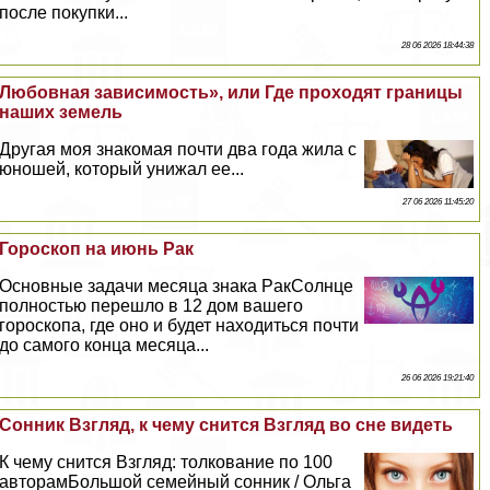
после покупки...
28 06 2026 18:44:38
Любовная зависимость», или Где проходят границы
наших земель
Другая моя знакомая почти два года жила с
юношей, который унижал ее...
27 06 2026 11:45:20
Гороскоп на июнь Paк
Основные задачи месяца знака PaкСолнце
полностью перешло в 12 дом вашего
гороскопа, где оно и будет находиться почти
до самого конца месяца...
26 06 2026 19:21:40
Сонник Взгляд, к чему снится Взгляд во сне видеть
К чему снится Взгляд: толкование по 100
авторамБольшой семейный сонник / Ольга