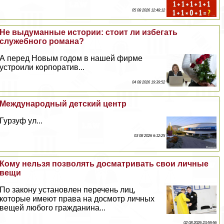
05 08 2026 12:48:12
Не выдуманные истории: стоит ли избегать
служебного романа?
А перед Новым годом в нашей фирме
устроили корпоратив...
04 08 2026 19:39:52
Международный детский центр
Гурзуф ул...
03 08 2026 6:12:25
Кому нельзя позволять досматривать свои личные
вещи
По закону установлен перечень лиц,
которые имеют права на досмотр личных
вещей любого гражданина...
02 08 2026 23:59:56