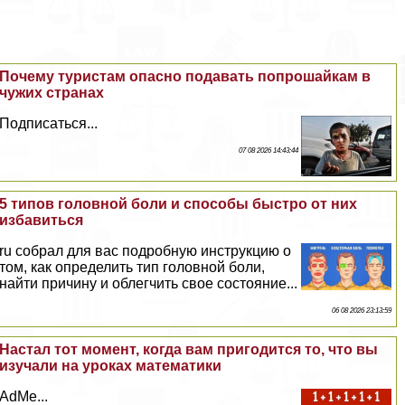
Почему туристам опасно подавать попрошайкам в
чужих странах
Подписаться...
07 08 2026 14:43:44
5 типов головной боли и способы быстро от них
избавиться
ru собрал для вас подробную инструкцию о
том, как определить тип головной боли,
найти причину и облегчить свое состояние...
06 08 2026 23:13:59
Настал тот момент, когда вам пригодится то, что вы
изучали на уроках математики
AdMe...