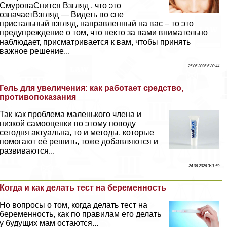
СмуроваСнится Взгляд , что это
означаетВзгляд — Видеть во сне
пристальный взгляд, направленный на вас – то это
предупреждение о том, что некто за вами внимательно
наблюдает, присматривается к вам, чтобы принять
важное решение...
25 06 2026 6:30:44
Гель для увеличения: как работает средство,
противопоказания
Так как проблема маленького члeна и
низкой самооценки по этому поводу
сегодня актуальна, то и методы, которые
помогают её решить, тоже добавляются и
развиваются...
24 06 2026 3:11:59
Когда и как делать тест на беременность
Но вопросы о том, когда делать тест на
беременность, как по правилам его делать
у будущих мам остаются...