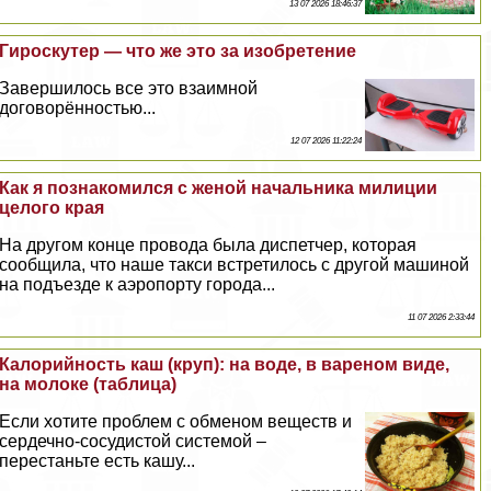
13 07 2026 18:46:37
Гироскутер — что же это за изобретение
Завершилось все это взаимной
договорённостью...
12 07 2026 11:22:24
Как я познакомился с женой начальника милиции
целого края
На другом конце провода была диспетчер, которая
сообщила, что наше такси встретилось с другой машиной
на подъезде к аэропорту города...
11 07 2026 2:33:44
Калорийность каш (круп): на воде, в вареном виде,
на молоке (таблица)
Если хотите проблем с обменом веществ и
сердечно-сосудистой системой –
перестаньте есть кашу...