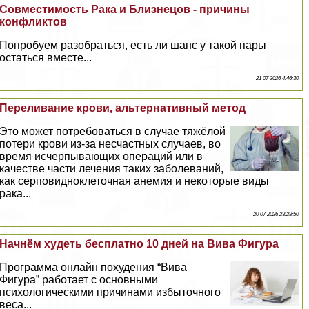
Совместимость Paка и Близнецов - причины
конфликтов
Попробуем разобраться, есть ли шанс у такой пары
остаться вместе...
21 07 2026 4:46:30
Переливание крови, альтернативный метод
Это может потребоваться в случае тяжёлой
потери крови из-за несчастных случаев, во
время исчерпывающих операций или в
качестве части лечения таких заболеваний,
как серповидноклеточная анемия и некоторые виды
paка...
20 07 2026 23:28:50
Начнём худеть бесплатно 10 дней на Вива Фигура
Программа онлайн похудения “Вива
Фигура” работает с основными
психологическими причинами избыточного
веса...