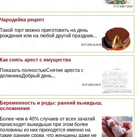
27 07 2026 7:26:20
Чародейка рецепт
Такой торт можно приготовить на день
рождения или на любой другой праздник...
26 07 2026 11:24:18
Как снять арест с имущества
Показать полностьюСнятие ареста с
должникаДобрый день...
25 07 2026 0:22:27
Беременность и роды: ранний выкидыш,
осложнения
Более чем в 40% случаев от всех зачатий
происходят выкидыши при этом более
половины из них приходятся именно на
такие ранние сроки, что женщины даже не