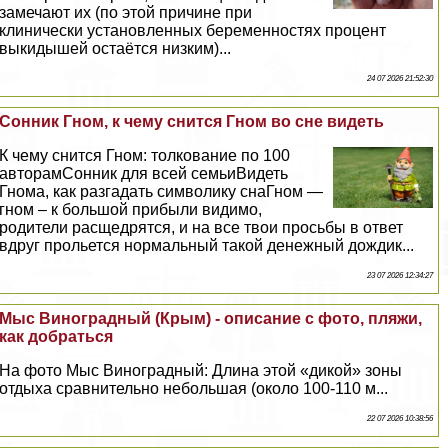
замечают их (по этой причине при
клинически установленных беременностях процент
выкидышей остаётся низким)...
24 07 2026 21:52:30
Сонник Гном, к чему снится Гном во сне видеть
К чему снится Гном: толкование по 100
авторамСонник для всей семьиВидеть
Гнома, как разгадать символику снаГном —
гном – к большой прибыли видимо,
родители расщедрятся, и на все твои просьбы в ответ
вдруг прольется нормальный такой денежный дождик...
23 07 2026 12:34:27
Мыс Виноградный (Крым) - описание с фото, пляжи,
как добраться
На фото Мыс Виноградный: Длина этой «дикой» зоны
отдыха сравнительно небольшая (около 100-110 м...
22 07 2026 10:38:56