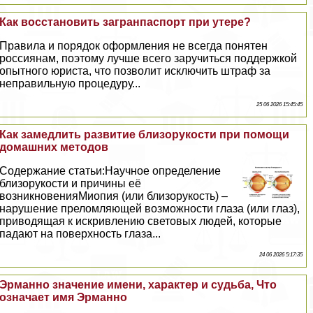
Как восстановить загранпаспорт при утере?
Правила и порядок оформления не всегда понятен
россиянам, поэтому лучше всего заручиться поддержкой
опытного юриста, что позволит исключить штраф за
неправильную процедуру...
25 06 2026 15:45:45
Как замедлить развитие близорукости при помощи
домашних методов
Содержание статьи:Научное определение
близорукости и причины её
возникновенияМиопия (или близорукость) –
нарушение преломляющей возможности глаза (или глаз),
приводящая к искривлению световых людей, которые
падают на поверхность глаза...
24 06 2026 5:17:35
Эрманно значение имени, хаpaктер и судьба, Что
означает имя Эрманно