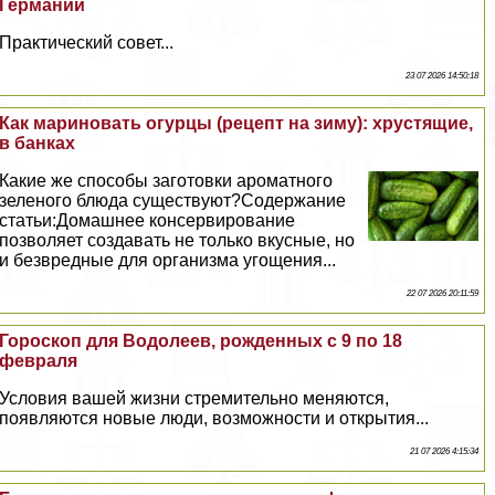
Германии
Пpaктический совет...
23 07 2026 14:50:18
Как мариновать огурцы (рецепт на зиму): хрустящие,
в банках
Какие же способы заготовки ароматного
зеленого блюда существуют?Содержание
статьи:Домашнее консервирование
позволяет создавать не только вкусные, но
и безвредные для организма угощения...
22 07 2026 20:11:59
Гороскоп для Водолеев, рожденных с 9 по 18
февраля
Условия вашей жизни стремительно меняются,
появляются новые люди, возможности и открытия...
21 07 2026 4:15:34