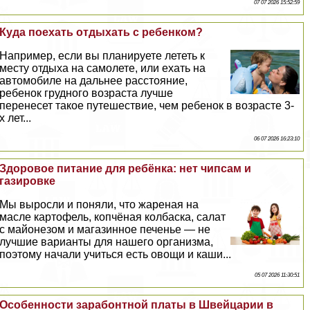
07 07 2026 15:52:59
Куда поехать отдыхать с ребенком?
Например, если вы планируете лететь к
месту отдыха на самолете, или ехать на
автомобиле на дальнее расстояние,
ребенок грудного возраста лучше
перенесет такое путешествие, чем ребенок в возрасте 3-
х лет...
06 07 2026 16:23:10
Здоровое питание для ребёнка: нет чипсам и
газировке
Мы выросли и поняли, что жареная на
масле картофель, копчёная колбаска, салат
с майонезом и магазинное печенье — не
лучшие варианты для нашего организма,
поэтому начали учиться есть овощи и каши...
05 07 2026 11:30:51
Особенности зарабонтной платы в Швейцарии в