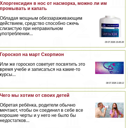
Хлоргексидин в нос от насморка, можно ли им
промывать и капать
Обладая мощным обеззараживающим
действием, средство способно сжечь
слизистую при неправильном
употрeблении...
09 07 2026 19:45:39
Гороскоп на март Скорпион
Или же гороскоп советует посвятить это
время учебе и записаться на какие-то
курсы...
08 07 2026 3:38:13
Чего мы хотим от своих детей
Обретая ребёнка, родители обычно
мечтают, чтобы он соединил в себе все
хорошие черты и у него не было бы
недостатков...