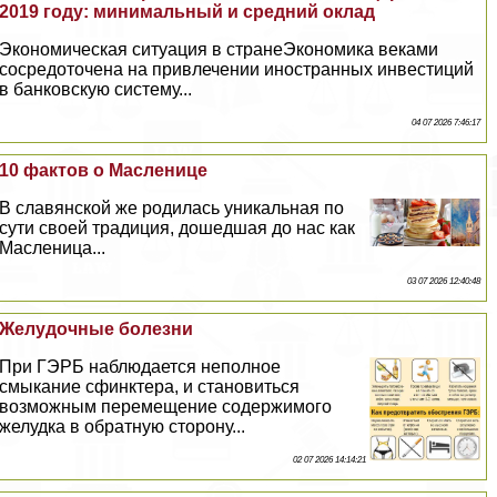
2019 году: минимальный и средний оклад
Экономическая ситуация в странеЭкономика веками
сосредоточена на привлечении иностранных инвестиций
в банковскую систему...
04 07 2026 7:46:17
10 фактов о Масленице
В славянской же родилась уникальная по
сути своей традиция, дошедшая до нас как
Масленица...
03 07 2026 12:40:48
Желудочные болезни
При ГЭРБ наблюдается неполное
смыкание сфинктера, и становиться
возможным перемещение содержимого
желудка в обратную сторону...
02 07 2026 14:14:21