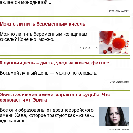
является монодиетой...
29 06 2026 16:32:21
Можно ли пить беременным кисель
Можно ли пить беременным женщинам
кисель? Конечно, можно...
28 06 2026 6:58:29
8 лунный день – диета, уход за кожей, фитнес
Восьмой лунный день — можно поголодать...
27 06 2026 0:35:50
Эвита значение имени, хаpaктер и судьба, Что
означает имя Эвита
Все они образованы от древнееврейского
имени Хава, которое тpaктуют как «жизнь»,
«дыхание»...
26 06 2026 23:48:30