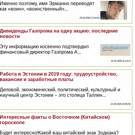
Именно поэтому, имя Эрманно переводят
как «воин», «воинственный»...
23 06 2026 13:16:43
Дивиденды Газпрома на одну акцию: последние
новости
Эту информацию косвенно подтвердил
финансовый директор Газпрома А...
22 06 2026 11:14:13
Работа в Эстонии в 2019 году: трудоустройство,
вакансии и заработные платы
Деловой, экономический, политический, культурный и
научный центр Эстонии – это столица Таллин...
21 06 2026 15:56:56
Интересные факты о Восточном (Китайском)
гороскопе
Будет интересно!Какой ваш китайский знак Зодиака?