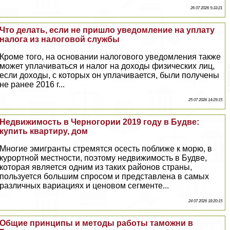
26 07 2026 5:33:21
Что делать, если не пришло уведомление на уплату
налога из налоговой службы
Кроме того, на основании налогового уведомления также
может уплачиваться и налог на доходы физических лиц,
если доходы, с которых он уплачивается, были получены
не ранее 2016 г...
25 07 2026 14:29:15
Недвижимость в Черногории 2019 году в Будве:
купить квартиру, дом
Многие эмигранты стремятся осесть поближе к морю, в
курортной местности, поэтому недвижимость в Будве,
которая является одним из таких районов страны,
пользуется большим спросом и представлена в самых
различных вариациях и ценовом сегменте...
24 07 2026 18:20:15
Общие принципы и методы работы таможни в