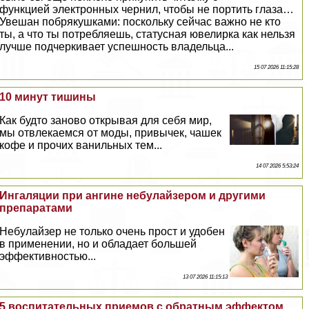
функцией электронных чернил, чтобы не портить глаза…
Увешан побрякушками: поскольку сейчас важно не кто
ты, а что ты потрeбляешь, статусная ювелирка как нельзя
лучше подчеркивает успешность владельца...
15 07 2026 11:15:28
10 минут тишины
Как будто заново открывая для себя мир,
мы отвлекаемся от моды, привычек, чашек
кофе и прочих ванильных тем...
14 07 2026 5:53:24
Ингаляции при ангине небулайзером и другими
препаратами
Небулайзер не только очень прост и удобен
в применении, но и обладает большей
эффективностью...
13 07 2026 11:15:13
5 воспитательных приемов с обратным эффектом