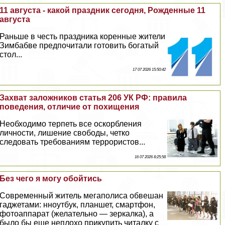
11 августа - какой праздник сегодня, Рожденные 11
августа
Раньше в честь праздника коренные жители
Зимбабве предпочитали готовить богатый
стол...
17 07 2026 15:50:42
Захват заложников статья 206 УК РФ: правила
поведения, отличие от похищения
Необходимо терпеть все оскорбления
личности, лишение свободы, четко
следовать требованиям террористов...
16 07 2026 8:25:58
Без чего я могу обойтись
Современный житель мегаполиса обвешан
гаджетами: нноутбук, планшет, смартфон,
фотоаппарат (желательно — зеркалка), а
было бы еще неплохо прикупить читалку с