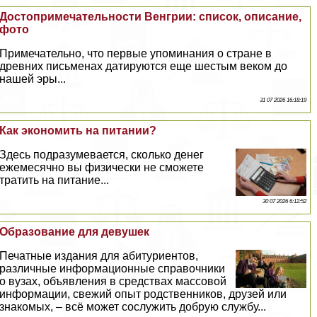
Достопримечательности Венгрии: список, описание,
фото
Примечательно, что первые упоминания о стране в
древних письменах датируются еще шестым веком до
нашей эры...
31 07 2026 16:18:19
Как экономить на питании?
Здесь подразумевается, сколько денег
ежемecячно вы физически не сможете
тратить на питание...
30 07 2026 6:12:52
Образование для дeвyшек
Печатные издания для абитуриентов,
различные информационные справочники
о вузах, объявления в средствах массовой
информации, свежий опыт родственников, друзей или
знакомых, – всё может сослужить добрую службу...