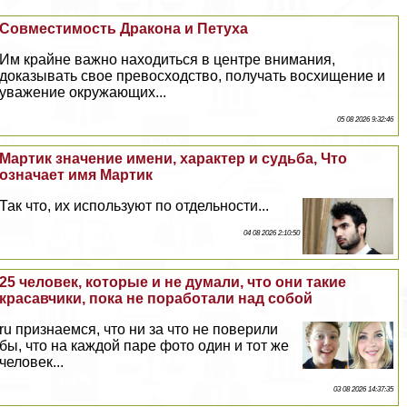
Совместимость Дpaкона и Пeтyxа
Им крайне важно находиться в центре внимания,
доказывать свое превосходство, получать восхищение и
уважение окружающих...
05 08 2026 9:32:46
Мартик значение имени, хаpaктер и судьба, Что
означает имя Мартик
Так что, их используют по отдельности...
04 08 2026 2:10:50
25 человек, которые и не думали, что они такие
красавчики, пока не поработали над собой
ru признаемся, что ни за что не поверили
бы, что на каждой паре фото один и тот же
человек...
03 08 2026 14:37:35