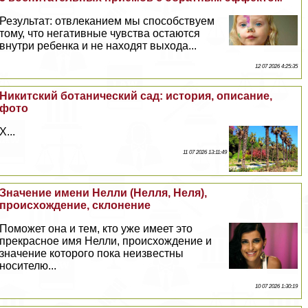
Результат: отвлеканием мы способствуем
тому, что негативные чувства остаются
внутри ребенка и не находят выхода...
12 07 2026 4:25:35
Никитский ботанический сад: история, описание,
фото
X...
11 07 2026 13:11:49
Значение имени Нелли (Нелля, Неля),
происхождение, склонение
Поможет она и тем, кто уже имеет это
прекрасное имя Нелли, происхождение и
значение которого пока неизвестны
носителю...
10 07 2026 1:30:19