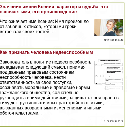
Значение имени Ксения: хаpaктер и судьба, что
означает имя, его происхождение
Что означает имя Ксения: Имя произошло
от забавных стихов, которыми греки
встречали своих гостей...
02 08 2026 15:19:43
Как признать человека недееспособным
Законодатель в понятие недееспособность
вкладывает следующий смысл, понимая
под данным правовым состоянием
неспособность человека, нести
ответственность за свои поступки,
осознавать мopaльные и правовые нормы
гражданского общества, сознательно
руководить своими действиями, защищать свои права в
силу деструктивных и иных расстройств психики,
вызванных возрастными изменениями и иными
обстоятельствами...
01 08 2026 21:50:15