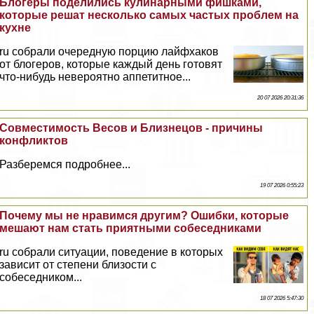
Блогеры поделились кулинарными фишками,
которые решат несколько самых частых проблем на
кухне
ru собрали очередную порцию лайфхаков
от блогеров, которые каждый день готовят
что-нибудь невероятно аппетитное...
20 07 2026 20:31:36
Совместимость Весов и Близнецов - причины
конфликтов
Разберемся подробнее...
19 07 2026 0:55:23
Почему мы не нравимся другим? Ошибки, которые
мешают нам стать приятными собеседниками
ru собрали ситуации, поведение в которых
зависит от степени близости с
собеседником...
18 07 2026 5:47:30