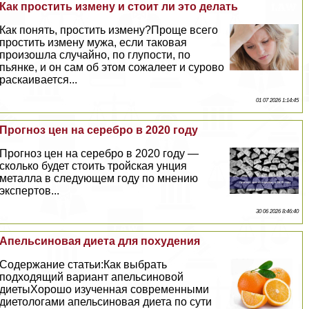
Как простить измену и стоит ли это делать
Как понять, простить измену?Проще всего
простить измену мужа, если таковая
произошла случайно, по глупости, по
пьянке, и он сам об этом сожалеет и сурово
раскаивается...
01 07 2026 1:14:45
Прогноз цен на серебро в 2020 году
Прогноз цен на серебро в 2020 году —
сколько будет стоить тройская унция
металла в следующем году по мнению
экспертов...
30 06 2026 8:46:40
Апельсиновая диета для похудения
Содержание статьи:Как выбрать
подходящий вариант апельсиновой
диетыХорошо изученная современными
диетологами апельсиновая диета по сути