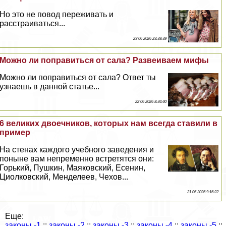
Но это не повод переживать и
расстраиваться...
23 06 2026 23:39:39
Можно ли поправиться от сала? Развеиваем мифы
Можно ли поправиться от сала? Ответ ты
узнаешь в данной статье...
22 06 2026 8:34:40
6 великих двоечников, которых нам всегда ставили в
пример
На стенах каждого учебного заведения и
поныне вам непременно встретятся они:
Горький, Пушкин, Маяковский, Есенин,
Циолковский, Менделеев, Чехов...
21 06 2026 9:16:22
Еще:
законы -1
::
законы -2
::
законы -3
::
законы -4
::
законы -5
::