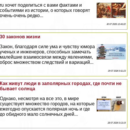
ru хочет поделиться с вами фактами и
событиями из истории, о которых говорят
очень-очень редко...
30 07 2026 12:43:22
30 законов жизни
Закон, благодаря силе ума и чувству юмора
ученых и инженеров, способных замечать
малейшие взаимосвязи между явлениями,
оброс множеством следствий и вариаций...
29 07 2026 9:11:23
Как живут люди в заполярных городах, где почти не
бывает солнца
Однако, несмотря на все это, в мире
существует множество городов, на которые
ежегодно опускается полярная ночь и где
до обидного мало солнечных дней...
28 07 2026 0:13:19