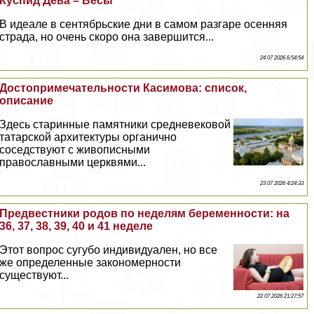
Куспид Дева – Весы
В идеале в сентябрьские дни в самом разгаре осенняя
страда, но очень скоро она завершится...
24 07 2026 6:54:54
Достопримечательности Касимова: список,
описание
Здесь старинные памятники средневековой
татарской архитектуры органично
соседствуют с живописными
православными церквями...
23 07 2026 4:24:33
Предвестники родов по неделям беременности: на
36, 37, 38, 39, 40 и 41 неделе
Этот вопрос сугубо индивидуален, но все
же определенные закономерности
существуют...
22 07 2026 21:27:57