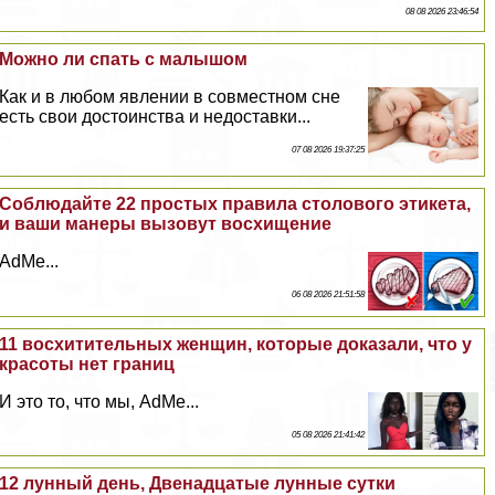
08 08 2026 23:46:54
Можно ли спать с малышом
Как и в любом явлении в совместном сне
есть свои достоинства и недоставки...
07 08 2026 19:37:25
Соблюдайте 22 простых правила столового этикета,
и ваши манеры вызовут восхищение
AdMe...
06 08 2026 21:51:58
11 восхитительных женщин, которые доказали, что у
красоты нет границ
И это то, что мы, AdMe...
05 08 2026 21:41:42
12 лунный день, Двенадцатые лунные сутки