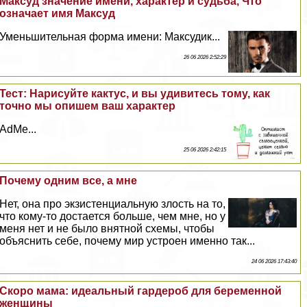
Максуд значение имени, хаpaктер и судьба, Что
означает имя Максуд
Уменьшительная форма имени: Максудик...
26 06 2026 2:52:29
Тест: Нарисуйте кактус, и вы удивитесь тому, как
точно мы опишем ваш хаpaктер
AdMe...
25 06 2026 2:42:15
Почему одним все, а мне
Нет, она про экзистенциальную злость на то,
что кому-то достается больше, чем мне, но у
меня нет и не было внятной схемы, чтобы
объяснить себе, почему мир устроен именно так...
24 06 2026 17:43:40
Скоро мама: идеальный гардероб для беременной
женщины