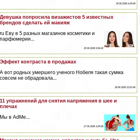
30 06 2026 4:29:49
Дeвyшка попросила визажистов 5 известных
брендов сделать ей макияж
ru Еву в 5 разных магазинов косметики и
парфюмерии...
29 06 2026 9:54:30
Эффект контраста в продажах
А вот родных умершего ученого Нобеля такая сумма
совсем не обрадовала...
28 06 2026 10:51:46
11 упражнений для снятия напряжения в шее и
плечах
Мы в AdMe...
27 06 2026 3:29:58