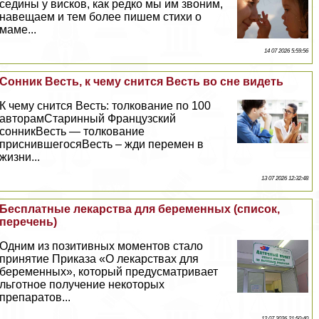
седины у висков, как редко мы им звоним,
навещаем и тем более пишем стихи о
маме...
14 07 2026 5:59:56
Сонник Весть, к чему снится Весть во сне видеть
К чему снится Весть: толкование по 100
авторамСтаринный Французский
сонникВесть — толкование
приснившегосяВесть – жди перемен в
жизни...
13 07 2026 12:32:48
Бесплатные лекарства для беременных (список,
перечень)
Одним из позитивных моментов стало
принятие Приказа «О лекарствах для
беременных», который предусматривает
льготное получение некоторых
препаратов...
12 07 2026 21:50:40