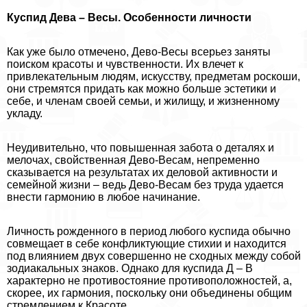
Куспид Дева – Весы. Особенности личности
Как уже было отмечено, Дево-Весы всерьез заняты
поиском красоты и чувственности. Их влечет к
привлекательным людям, искусству, предметам роскоши,
они стремятся придать как можно больше эстетики и
себе, и члeнам своей семьи, и жилищу, и жизненному
укладу.
Неудивительно, что повышенная забота о деталях и
мелочах, свойственная Дево-Весам, непременно
сказывается на результатах их деловой активности и
семейной жизни – ведь Дево-Весам без труда удается
внести гармонию в любое начинание.
Личность рожденного в период любого куспида обычно
совмещает в себе конфликтующие стихии и находится
под влиянием двух совершенно не сходных между собой
зодиакальных знаков. Однако для куспида Д – В
хаpaктерно не противостояние противоположностей, а,
скорее, их гармония, поскольку они объединены общим
стремлением к Красоте.