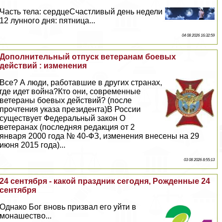
Часть тела: сердцеСчастливый день недели
12 лунного дня: пятница...
04 08 2026 16:32:59
Дополнительный отпуск ветеранам боевых
действий : изменения
Все? А люди, работавшие в других странах,
где идет война?Кто они, современные
ветераны боевых действий? (после
прочтения указа президента)В России
существует Федеральный закон О
ветеранах (последняя редакция от 2
января 2000 года № 40-ФЗ, изменения внесены на 29
июня 2015 года)...
03 08 2026 8:55:13
24 сентября - какой праздник сегодня, Рожденные 24
сентября
Однако Бог вновь призвал его уйти в
монашество...