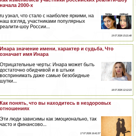
начала 2000-х
ru узнал, что стало с наиболее яркими, на
наш взгляд, участниками популярных
реалити-шоу России...
19 07 2026 15:21:48
Инара значение имени, хаpaктер и судьба, Что
означает имя Инара
Отрицательные черты: Инара может быть
достаточно обидчивой и в штыки
воспринимать даже самые безобидные
шутки...
18 07 2026 12:12:23
Как понять, что вы находитесь в нездоровых
отношениях
Эти люди зависимы как эмоционально, так
часто и финансово...
17 07 2026 16:41:57