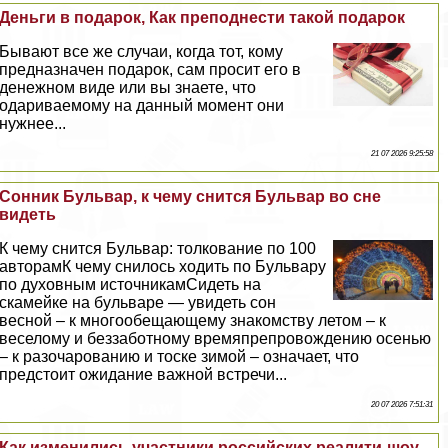
Деньги в подарок, Как преподнести такой подарок
Бывают все же случаи, когда тот, кому
предназначен подарок, сам просит его в
денежном виде или вы знаете, что
одариваемому на данный момент они
нужнее...
21 07 2026 9:25:58
Сонник Бульвар, к чему снится Бульвар во сне
видеть
К чему снится Бульвар: толкование по 100
авторамК чему снилось ходить по Бульвару
по духовным источникамСидеть на
скамейке на бульваре — увидеть сон
весной – к многообещающему знакомству летом – к
веселому и беззаботному времяпрепровождению осенью
– к разочарованию и тоске зимой – означает, что
предстоит ожидание важной встречи...
20 07 2026 7:51:31
Как изменились участники российских реалити-шоу