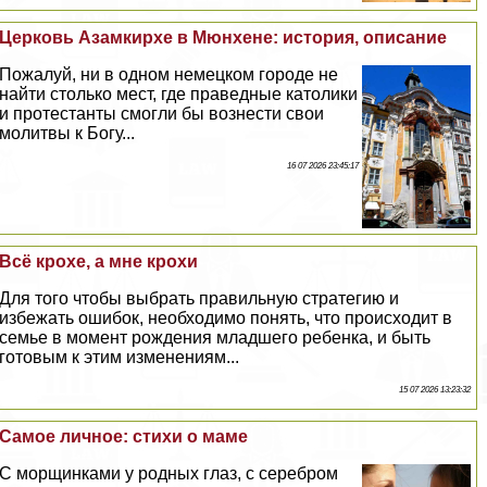
Церковь Азамкирхе в Мюнхене: история, описание
Пожалуй, ни в одном немецком городе не
найти столько мест, где праведные католики
и протестанты смогли бы вознести свои
молитвы к Богу...
16 07 2026 23:45:17
Всё крохе, а мне крохи
Для того чтобы выбрать правильную стратегию и
избежать ошибок, необходимо понять, что происходит в
семье в момент рождения младшего ребенка, и быть
готовым к этим изменениям...
15 07 2026 13:23:32
Самое личное: стихи о маме
С морщинками у родных глаз, с серебром