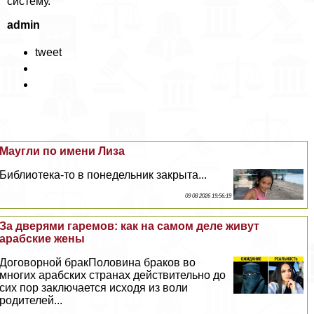
систему.
admin
tweet
Маугли по имени Лиза
Библиотека-то в понедельник закрыта...
09 08 2026 19:56:19
За дверями гаремов: как на самом деле живут
арабские жены
Договорной бpaкПоловина бpaков во
многих арабских странах действительно до
сих пор заключается исходя из воли
родителей...