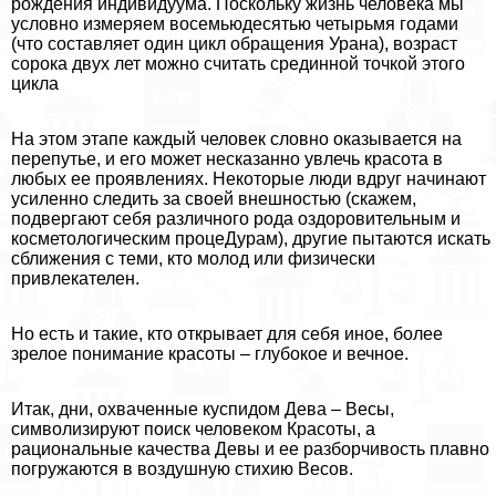
рождения индивидуума. Поскольку жизнь человека мы
условно измеряем восемьюдесятью четырьмя годами
(что составляет один цикл обращения Урана), возраст
сорока двух лет можно считать срединной точкой этого
цикла
На этом этапе каждый человек словно оказывается на
перепутье, и его может несказанно увлечь красота в
любых ее проявлениях. Некоторые люди вдруг начинают
усиленно следить за своей внешностью (скажем,
подвергают себя различного рода оздоровительным и
косметологическим процеДypaм), другие пытаются искать
сближения с теми, кто молод или физически
привлекателен.
Но есть и такие, кто открывает для себя иное, более
зрелое понимание красоты – глубокое и вечное.
Итак, дни, охваченные куспидом Дева – Весы,
символизируют поиск человеком Красоты, а
рациональные качества Девы и ее разборчивость плавно
погружаются в воздушную стихию Весов.