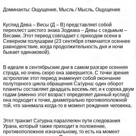
Доминанты: Ощущение, Мысль / Мысль, Ощущение
Куспид Дева – Весы (Д – В) представляет собой
перехлест шестого знака Зодиака – Девы с седьмым –
Весами. Этот период совпадает с приходом осени в
Северном полушарии (23 сентября отмечается осеннее
равноденствие, когда продолжительность дня и ночи
бывает одинаковой).
В идеале в сентябрьские дни в самом разгаре осенняя
страда, но очень скоро она завершится. С точки зрения
астрологии этот период знаменует собой окончание
полуторного цикла обращения Сатурна: один оборот
планеты составляет двадцать восемь лет, и к сорока двум
годам (именно этот возраст определяет данный куспид)
она подходит к точке, диаметрально противоположной
той, что занимала когда-то в момент рождения человека.
Этот транзит Сатурна параллелен пути следования
Урана, который также приходит в положение,
противоположное изначальному, то есть на момент