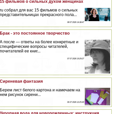
15 фильмов о сильных духом женщинах
ru собрал для вас 15 фильмов о сильных
представительницах прекрасного пола...
08 07 2026 14:38:47
Бpaк - это постоянное творчество
А после — ответы на более конкретные и
специфические вопросы читателей,
почитателей ее книг...
07 07 2026 19:29:27
Сиреневая фантазия
Берем лист белого картона и намечаем на
нем рисунок сирени...
06 07 2026 12:25:49
Укропная вода для новорожденных: инструкция,