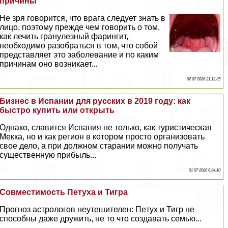
причины
Не зря говорится, что врага следует знать в
лицо, поэтому прежде чем говорить о том,
как лечить гранулезный фарингит,
необходимо разобраться в том, что собой
представляет это заболевание и по каким
причинам оно возникает...
02 07 2026 21:12:35
Бизнес в Испании для русских в 2019 году: как
быстро купить или открыть
Однако, славится Испания не только, как туристическая
Мекка, но и как регион в котором просто организовать
свое дело, а при должном старании можно получать
существенную прибыль...
01 07 2026 6:34:10
Совместимость Пeтyxа и Тигра
Прогноз астрологов неутешителен: Пeтyx и Тигр не
способны даже дружить, не то что создавать семью...