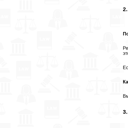
2
П
Ре
эт
Ес
К
Вм
3