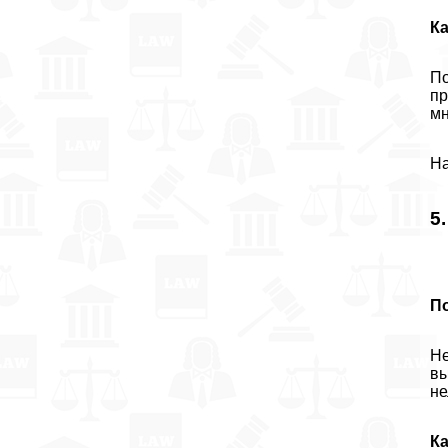
К
По
пр
мн
На
5
П
Не
вы
не
К