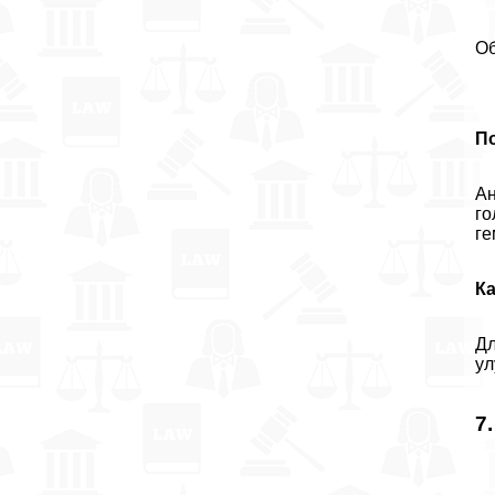
Об
П
Ан
го
ге
К
Дл
ул
7