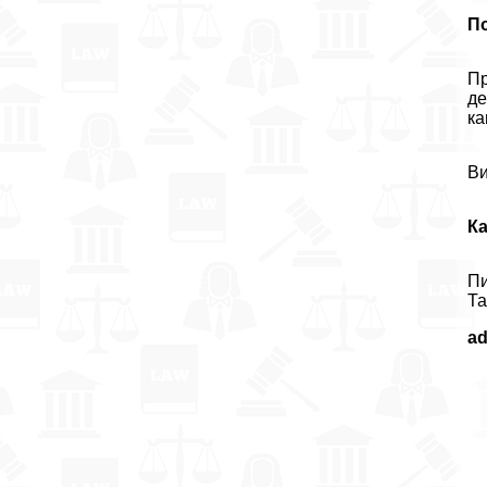
П
Пр
де
ка
Ви
К
Пи
Та
a