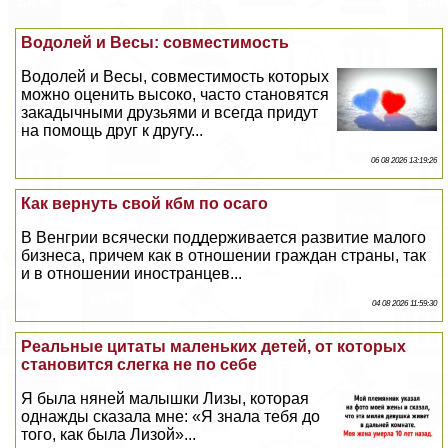
Водолей и Весы: совместимость
Водолей и Весы, совместимость которых
можно оценить высоко, часто становятся
закадычными друзьями и всегда придут
на помощь друг к другу...
06 08 2026 13:19:26
Как вернуть свой кбм по осаго
В Венгрии всячески поддерживается развитие малого
бизнеса, причем как в отношении граждан страны, так
и в отношении иностранцев...
04 08 2026 11:59:30
Реальные цитаты маленьких детей, от которых
становится слегка не по себе
Я была няней малышки Лизы, которая
однажды сказала мне: «Я знала тебя до
того, как была Лизой»...