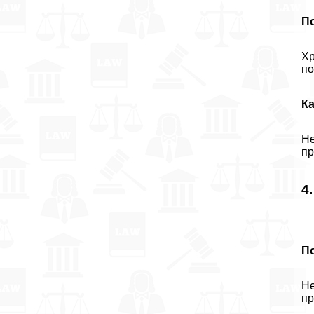
П
Хр
по
К
Не
пр
4
П
Не
пр