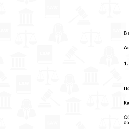
В 
A
1
П
К
Об
об