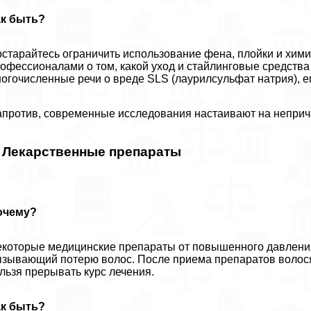
ак быть?
старайтесь ограничить использование фена, плойки и химич
офессионалами о том, какой уход и стайлинговые средства
огочисленные речи о вреде SLS (лаурилсульфат натрия), е
против, современные исследования настаивают на неприч
. Лекарственные препараты
очему?
которые медицинские препараты от повышенного давления,
зывающий потерю волос. После приема препаратов волося
льзя прерывать курс лечения.
ак быть?