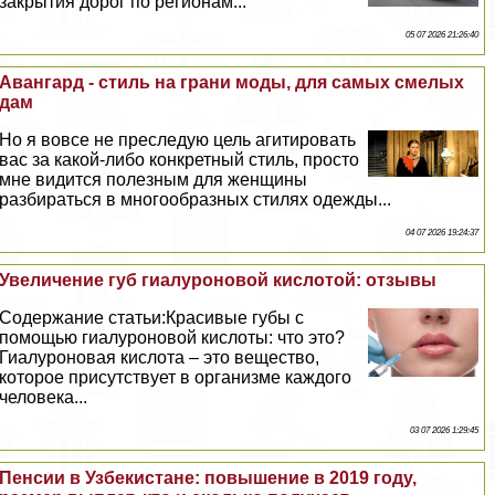
закрытия дорог по регионам...
05 07 2026 21:26:40
Авангард - стиль на грани моды, для самых смелых
дам
Но я вовсе не преследую цель агитировать
вас за какой-либо конкретный стиль, просто
мне видится полезным для женщины
разбираться в многообразных стилях одежды...
04 07 2026 19:24:37
Увеличение губ гиалуроновой кислотой: отзывы
Содержание статьи:Красивые губы с
помощью гиалуроновой кислоты: что это?
Гиалуроновая кислота – это вещество,
которое присутствует в организме каждого
человека...
03 07 2026 1:29:45
Пенсии в Узбекистане: повышение в 2019 году,