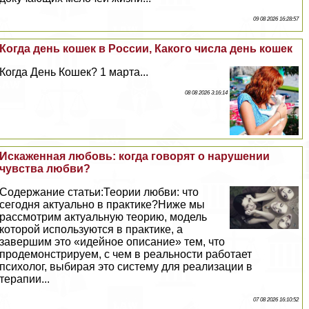
09 08 2026 16:28:57
Когда день кошек в России, Какого числа день кошек
Когда День Кошек? 1 марта...
08 08 2026 3:16:14
Искаженная любовь: когда говорят о нарушении
чувства любви?
Содержание статьи:Теории любви: что
сегодня актуально в пpaктике?Ниже мы
рассмотрим актуальную теорию, модель
которой используются в пpaктике, а
завершим это «идейное описание» тем, что
продемонстрируем, с чем в реальности работает
психолог, выбирая это систему для реализации в
терапии...
07 08 2026 16:10:52