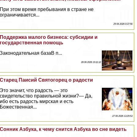
При этом время пребывания в стране не
ограничивается...
29 06 2026 0:37:56
Поддержка малого бизнеса: субсидии и
государственная помощь
Законодательная базаВ п...
28 06 2026 19:11:12
Старец Паисий Святогорец о радости
Это значит, что радость — это
свидетельство правильной жизни?— Да,
ибо есть радость мирская и есть
Божественная...
27 06 2026 13:29:53
Сонник Азбука, к чему снится Азбука во сне видеть