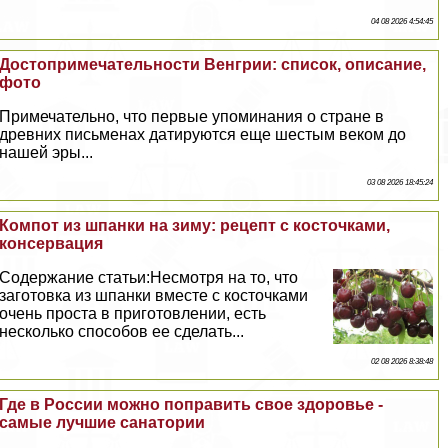
04 08 2026 4:54:45
Достопримечательности Венгрии: список, описание,
фото
Примечательно, что первые упоминания о стране в
древних письменах датируются еще шестым веком до
нашей эры...
03 08 2026 18:45:24
Компот из шпанки на зиму: рецепт с косточками,
консервация
Содержание статьи:Несмотря на то, что
заготовка из шпанки вместе с косточками
очень проста в приготовлении, есть
несколько способов ее сделать...
02 08 2026 8:38:48
Где в России можно поправить свое здоровье -
самые лучшие санатории