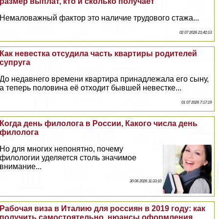
размер выплат, кто и сколько получает
Немаловажный фактор это наличие трудового стажа...
02 07 2026 21:42:13
Как невестка отсудила часть квартиры родителей
супруга
До недавнего времени квартира принадлежала его сыну,
а теперь половина её отходит бывшей невестке...
01 07 2026 7:17:19
Когда день филолога в России, Какого числа день
филолога
Но для многих непонятно, почему
филологии уделяется столь значимое
внимание...
30 06 2026 11:33:10
Рабочая виза в Италию для россиян в 2019 году: как
получить самостоятельно, нюансы оформления