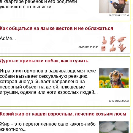
в квартире ребенок и его родители
уклоняются от выписки...
29 07 2026 21:37:10
Как общаться на языке жестов и не облажаться
AdMe...
28 07 2026 15:46:46
Дурные привычки собак, как отучить
Игра этих гормонов в развивающемся теле
собаки вызывает ceкcуальную реакцию,
которая иногда бывает направлена на
неверный объект на детей, плюшевые
игрушки, одеяла или ноги взрослых людей...
27 07 2026 14:52:40
Козий жир от кашля взрослым, лечение козьим лоем
Жир – это перетопленное сало какого-либо
животного...