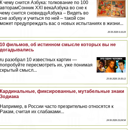
К чему снится Азбука: толкование по 100
авторамСонник XXI векаАзбука во сне к
чему снится сновидцуАзбука – Видеть во
сне азбуку и учиться по ней – такой сон
может предупреждать вас о новых испытаниях в жизни...
26 06 2026 6:16:24
10 фильмов, об истинном смысле которых вы не
догадывались
ru разобрал 10 известных картин —
попробуйте пересмотреть их, уже понимая
скрытый смысл...
25 06 2026 19:35:13
Кардинальные, фиксированные, мутабельные знаки
Зодиака
Например, в России часто презрительно относятся к
Paкам, считая их слабаками...
24 06 2026 23:24:54