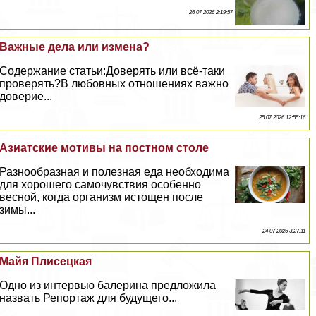
26 07 2026 2:19:57
Важные дела или измена?
Содержание статьи:Доверять или всё-таки
проверять?В любовных отношениях важно
доверие...
25 07 2026 12:55:16
Азиатские мотивы на постном столе
Разнообразная и полезная еда необходима
для хорошего самочувствия особенно
весной, когда организм истощен после
зимы...
24 07 2026 3:27:11
Майя Плисецкая
Одно из интервью балерина предложила
назвать Репортаж для будущего...