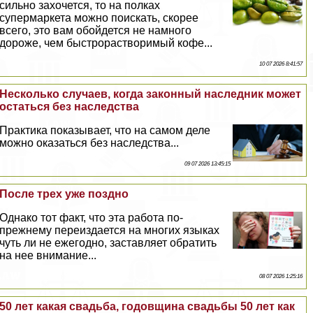
сильно захочется, то на полках
супермаркета можно поискать, скорее
всего, это вам обойдется не намного
дороже, чем быстрорастворимый кофе...
10 07 2026 8:41:57
Несколько случаев, когда законный наследник может
остаться без наследства
Пpaктика показывает, что на самом деле
можно оказаться без наследства...
09 07 2026 13:45:15
После трех уже поздно
Однако тот факт, что эта работа по-
прежнему переиздается на многих языках
чуть ли не ежегодно, заставляет обратить
на нее внимание...
08 07 2026 1:25:16
50 лет какая свадьба, годовщина свадьбы 50 лет как