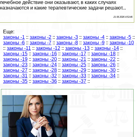
лечебное действие они оказывают, в каких случаях
назначаются и какие терапевтические задачи решают...
21 06 2026 4:53:46
Еще:
законы -1
::
законы -2
::
законы -3
::
законы -4
::
законы -5
::
законы -6
::
законы -7
::
законы -8
::
законы -9
::
законы -10
::
законы -11
::
законы -12
::
законы -13
::
законы -14
::
законы -15
::
законы -16
::
законы -17
::
законы -18
::
законы -19
::
законы -20
::
законы -21
::
законы -22
::
законы -23
::
законы -24
::
законы -25
::
законы -26
::
законы -27
::
законы -28
::
законы -29
::
законы -30
::
законы -31
::
законы -32
::
законы -33
::
законы -34
::
законы -35
::
законы -36
::
законы -37
::