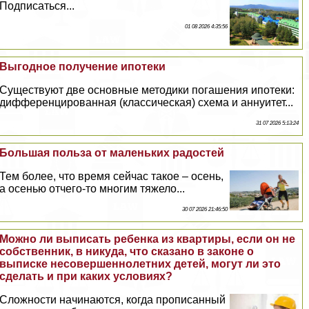
Подписаться...
01 08 2026 4:35:56
Выгодное получение ипотеки
Существуют две основные методики погашения ипотеки:
дифференцированная (классическая) схема и аннуитет...
31 07 2026 5:13:24
Большая польза от маленьких радостей
Тем более, что время сейчас такое – осень,
а осенью отчего-то многим тяжело...
30 07 2026 21:46:50
Можно ли выписать ребенка из квартиры, если он не
собственник, в никуда, что сказано в законе о
выписке несовершеннолетних детей, могут ли это
сделать и при каких условиях?
Сложности начинаются, когда прописанный