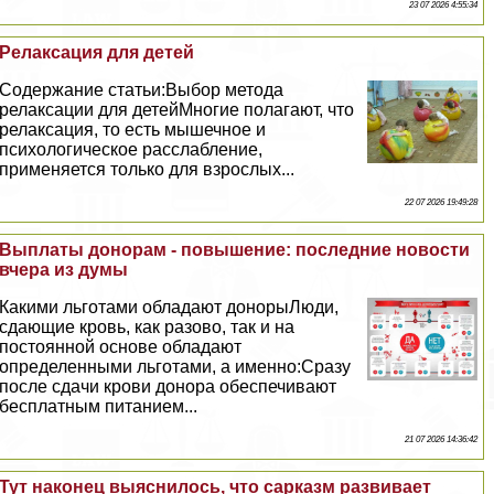
23 07 2026 4:55:34
Релаксация для детей
Содержание статьи:Выбор метода
релаксации для детейМногие полагают, что
релаксация, то есть мышечное и
психологическое расслабление,
применяется только для взрослых...
22 07 2026 19:49:28
Выплаты донорам - повышение: последние новости
вчера из думы
Какими льготами обладают донорыЛюди,
сдающие кровь, как разово, так и на
постоянной основе обладают
определенными льготами, а именно:Сразу
после сдачи крови донора обеспечивают
бесплатным питанием...
21 07 2026 14:36:42
Тут наконец выяснилось, что сарказм развивает