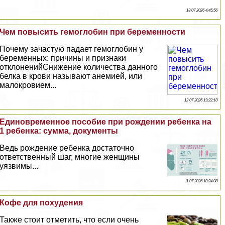
13 07 2026 4:45:56
Чем повысить гемоглобин при беременности
Почему зачастую падает гемоглобин у
беременных: причины и признаки
отклоненийСнижение количества данного
белка в крови называют анемией, или
малокровием...
12 07 2026 19:22:10
Единовременное пособие при рождении ребенка на
1 ребенка: сумма, документы
Ведь рождение ребенка достаточно
ответственный шаг, многие женщины
уязвимы...
11 07 2026 10:24:38
Кофе для похудения
Также стоит отметить, что если очень