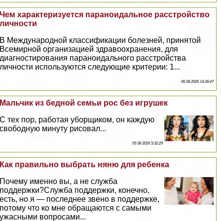
Чем хаpaктеризуется параноидальное расстройство
личности
В Международной классификации болезней, принятой
Всемирной организацией здравоохранения, для
диагностирования параноидального расстройства
личности используются следующие критерии: 1...
06 08 2026 14:36:47
Мальчик из бедной семьи рос без игрушек
С тех пор, работая уборщиком, он каждую
свободную минуту рисовал...
05 08 2026 5:32:29
Как правильно выбрать няню для ребенка
Почему именно вы, а не служба
поддержки?Служба поддержки, конечно,
есть, но я — последнее звено в поддержке,
потому что ко мне обращаются с самыми
ужасными вопросами...