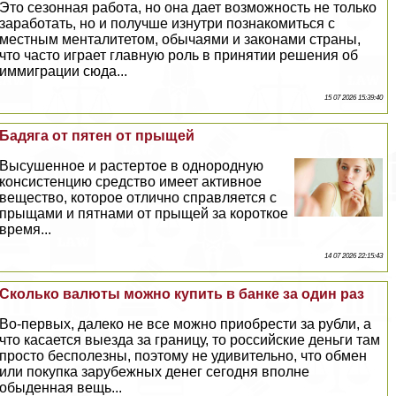
Это сезонная работа, но она дает возможность не только
заработать, но и получше изнутри познакомиться с
местным менталитетом, обычаями и законами страны,
что часто играет главную роль в принятии решения об
иммиграции сюда...
15 07 2026 15:39:40
Бадяга от пятен от прыщей
Высушенное и растертое в однородную
консистенцию средство имеет активное
вещество, которое отлично справляется с
прыщами и пятнами от прыщей за короткое
время...
14 07 2026 22:15:43
Сколько валюты можно купить в банке за один раз
Во-первых, далеко не все можно приобрести за рубли, а
что касается выезда за границу, то российские деньги там
просто бесполезны, поэтому не удивительно, что обмен
или покупка зарубежных денег сегодня вполне
обыденная вещь...