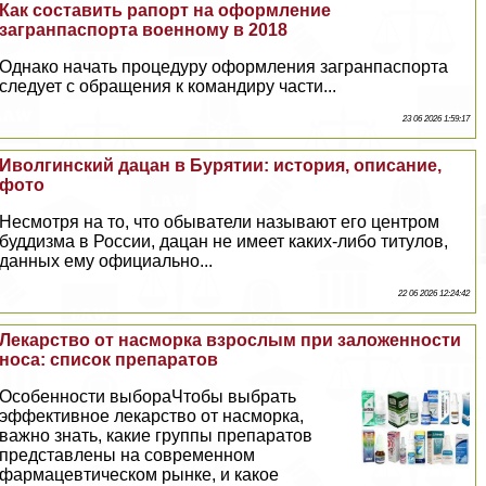
Как составить рапорт на оформление
загранпаспорта военному в 2018
Однако начать процедуру оформления загранпаспорта
следует с обращения к комaндиру части...
23 06 2026 1:59:17
Иволгинский дацан в Бурятии: история, описание,
фото
Несмотря на то, что обыватели называют его центром
буддизма в России, дацан не имеет каких-либо титулов,
данных ему официально...
22 06 2026 12:24:42
Лекарство от насморка взрослым при заложенности
носа: список препаратов
Особенности выбораЧтобы выбрать
эффективное лекарство от насморка,
важно знать, какие группы препаратов
представлены на современном
фармацевтическом рынке, и какое