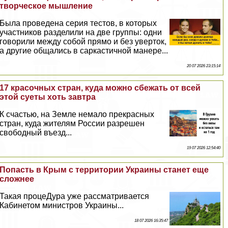
творческое мышление
Была проведена серия тестов, в которых
участников разделили на две группы: одни
говорили между собой прямо и без уверток,
а другие общались в саркастичной манере...
20 07 2026 23:15:14
17 красочных стран, куда можно сбежать от всей
этой суеты хоть завтра
К счастью, на Земле немало прекрасных
стран, куда жителям России разрешен
свободный въезд...
19 07 2026 12:54:40
Попасть в Крым с территории Украины станет еще
сложнее
Такая процеДypa уже рассматривается
Кабинетом министров Украины...
18 07 2026 16:35:47