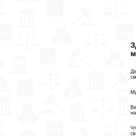
З
м
Де
см
Му
Ве
на
Чт
св