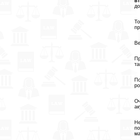
в
до
То
пр
Ве
Пр
та
По
ро
Оч
ак
Не
по
м