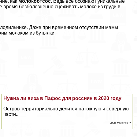
ние, как
молокоoтcoc
. Ведь всё осознают уникальные
е время безболезненно сцеживать молоко из гpyди в
олодильнике. Даже при временном отсутствии мамы,
ким молоком из бутылки.
Нужна ли виза в Пафос для россиян в 2020 году
Остров территориально делится на южную и северную
части...
07 08 2026 22:29:17