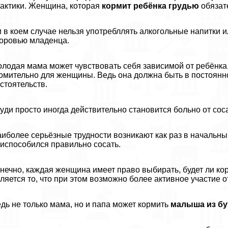
aктики. Женщина, которая
кормит ребёнка гpyдью
обязат
 в коем случае нельзя употрeбллять алкогольные напитки 
оровью младенца.
лодая мама может чувствовать себя зависимой от ребёнка, 
омительно для женщины. Ведь она должна быть в постоянн
стоятельств.
yди просто иногда действительно становится больно от со
иболее серьёзные трудности возникают как раз в начальны
испособился правильно сосать.
нечно, каждая женщина имеет право выбирать, будет ли к
ляется то, что при этом возможно более активное участие о
дь не только мама, но и папа может кормить
малыша из б