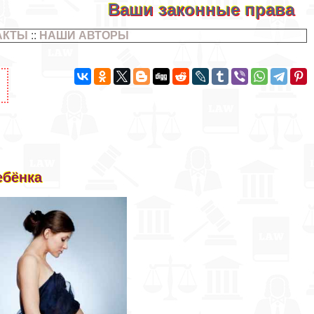
Ваши законные права
АКТЫ
::
НАШИ АВТОРЫ
ебёнка