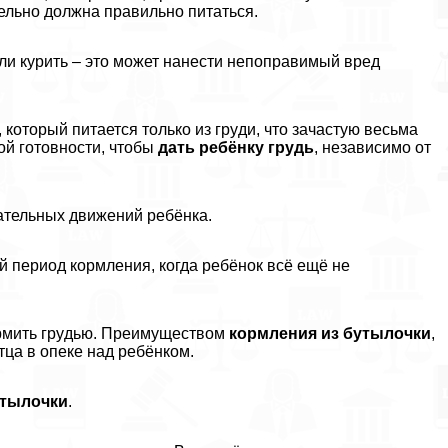
ельно должна правильно питаться.
или курить – это может нанести непоправимый вред
который питается только из гpyди, что зачастую весьма
ой готовности, чтобы
дать ребёнку гpyдь
, независимо от
сательных движений ребёнка.
й период кормления, когда ребёнок всё ещё не
ормить гpyдью. Преимуществом
кормления из бутылочки
,
тца в опеке над ребёнком.
утылочки
.