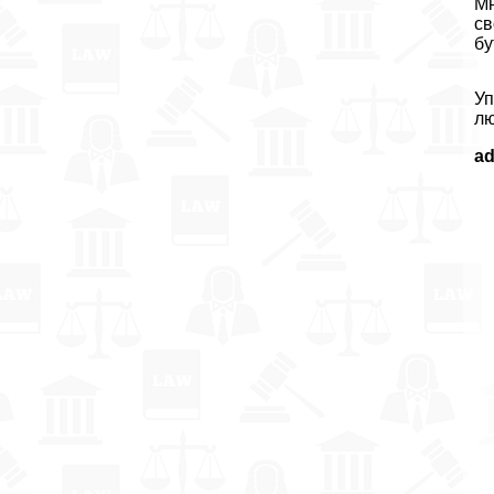
Мн
св
бу
Уп
лю
a