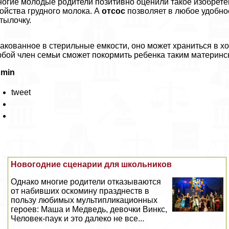
огие молодые родители позитивно оценили такое изобрете
ойства грудного молока. А
oтcoc
позволяет в любое удобно
тылочку.
акованное в стерильные емкости, оно может храниться в х
бой члeн семьи сможет покормить ребенка таким материнс
dmin
tweet
Новогодние сценарии для школьников
Однако многие родители отказываются
от набивших оскомину празднеств в
пользу любимых мультипликационных
героев: Маша и Медведь, дeвoчки Винкс,
Человек-паук и это далеко не все...