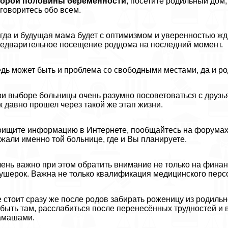
торой половины беременности
, посетите родильный дом
говоритесь обо всем.
гда и будущая мама будет с оптимизмом и уверенностью жд
едварительное посещение роддома на последний момент.
дь может быть и проблема со свободными местами, да и р
и выборе больницы очень разумно посоветоваться с друзьям
к давно прошел через такой же этап жизни.
ищите информацию в Интернете, пообщайтесь на форумах.
жали именно той больнице, где и Вы планируете.
ень важно при этом обратить внимание не только на финан
ушерок. Важна не только квалификация медицинского персо
 стоит сразу же после родов забирать роженицу из родиль
быть там, расслабиться после перенесённых трудностей и 
амашами.