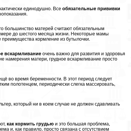
пpaктически единодушно. Все
обязательные прививки
ивопоказания.
– то большинство матерей считают обязательным
й мере до шестого месяца жизни. Некоторые мамы
е преимущества кормление из бутылочки.
ое вскармливание
очень важно для развития и здоровья
шие намерения матери, грудное вскармливание просто
ещё во время беременности. В этот период следует
ким полотенцем, периодически слегка массировать,
тер, который ни в коем случае не должен сдавливать
ют,
как кормить гpyдью
и это большая проблема,
ема и, как правило, просто связана с отсутствием