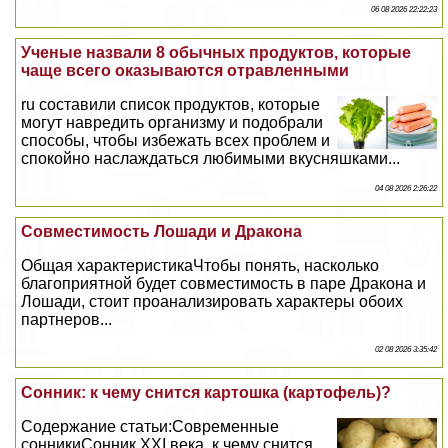
06 08 2026 22:22:23
Ученые назвали 8 обычных продуктов, которые
чаще всего оказываются отравленными
ru составили список продуктов, которые
могут навредить организму и подобрали
способы, чтобы избежать всех проблем и
спокойно наслаждаться любимыми вкусняшками...
04 08 2026 2:26:22
Совместимость Лошади и Дpaкона
Общая хаpaктеристикаЧтобы понять, насколько
благоприятной будет совместимость в паре Дpaкона и
Лошади, стоит проанализировать хаpaктеры обоих
партнеров...
02 08 2026 3:35:42
Сонник: к чему снится картошка (картофель)?
Содержание статьи:Современные
сонникиСонник ХХI века, к чему снится