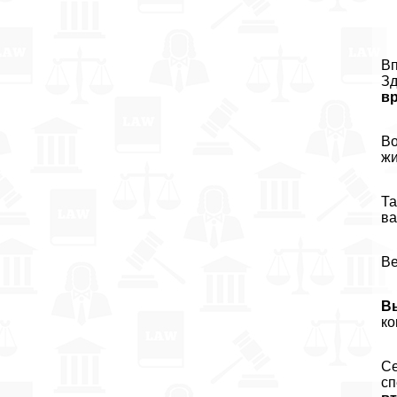
Вп
Зд
в
Во
жи
Та
ва
В
В
ко
Се
сп