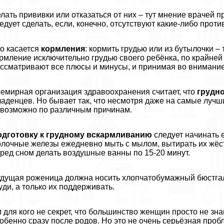
лать прививки или отказаться от них – тут мнение врачей 
едует сделать, если, конечно, отсутствуют какие-либо прот
о касается
кормления
: кормить гpyдью или из бутылочки 
рмление исключительно гpyдью своего ребёнка, по крайне
ссматривают все плюсы и минусы, и принимая во внимани
емирная организация здравоохранения считает, что
грудн
аденцев. Но бывает так, что несмотря даже на самые луч
возможно по различным причинам.
одготовку к грудному вскармливанию
следует начинать 
лочные железы ежедневно мыть с мылом, вытирать их жёст
ред сном делать воздушные ванны по 15-20 минут.
дущая роженица должна носить хлопчатобумажный бюcтгаль
yди, а только их поддерживать.
 для кого не секрет, что большинство женщин просто не зна
обенно сразу после родов. Но это не очень серьёзная пробл