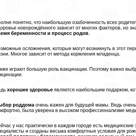
олне понятно, что наибольшую озабоченность всех родител
оровье новорождённого зависит от многих факторов, но зн
ремя беременности и процесс родов
.
зможные осложнения, которые могут возникнуть в этот пер
зни. Многое зависит от метода кормления младенца.
кже играют большую роль вакцинации. Поэтому важно выбр
кцинации.
едь
хорошее здоровье
является наибольшим подарком, кот
ыбор роддома
очень важен для будущей мамы. Ведь очень
мфортно, была уверена в высоком профессионализме медиц
йчас у нас пpaктически в каждом городе есть медицинские 
ециалисты и созданы весьма комфортные условия для роже