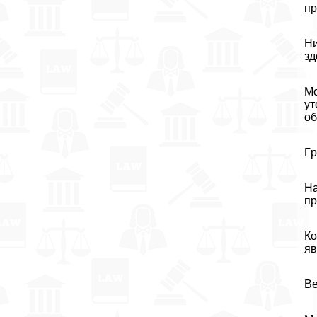
пp
Ни
зд
Мо
ут
об
Гp
На
пр
Ко
яв
Ве