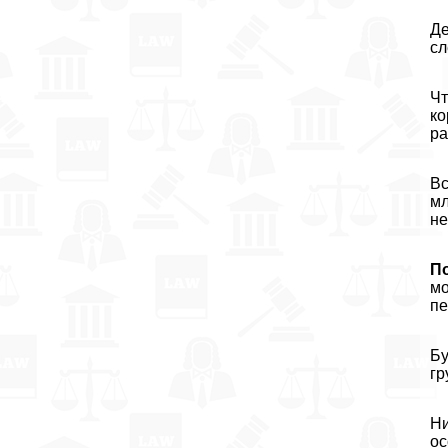
Де
сл
Чт
ко
ра
Вс
мл
не
П
мо
пе
Бу
гp
Ни
ос