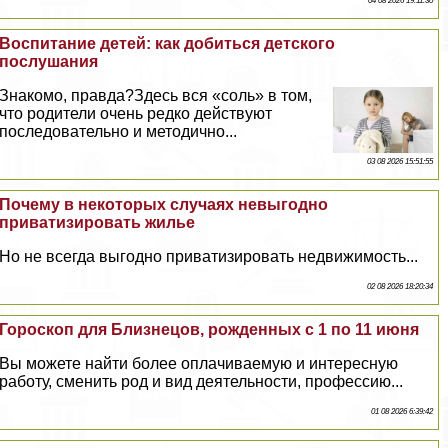
04 08 2026 19:11:30
Воспитание детей: как добиться детского
послушания
Знакомо, правда?Здесь вся «соль» в том,
что родители очень редко действуют
последовательно и методично...
03 08 2026 15:51:55
Почему в некоторых случаях невыгодно
приватизировать жилье
Но не всегда выгодно приватизировать недвижимость...
02 08 2026 18:20:34
Гороскоп для Близнецов, рожденных с 1 по 11 июня
Вы можете найти более оплачиваемую и интересную
работу, сменить род и вид деятельности, профессию...
01 08 2026 6:39:42