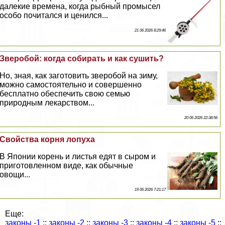
далекие времена, когда рыбный промысел
особо почитался и ценился...
21 06 2026 8:29:46
Зверобой: когда собирать и как сушить?
Но, зная, как заготовить зверобой на зиму,
можно самостоятельно и совершенно
бесплатно обеспечить свою семью
природным лекарством...
20 06 2026 22:38:56
Свойства корня лопуха
В Японии корень и листья едят в сыром и
приготовленном виде, как обычные
овощи...
19 06 2026 7:21:17
Еще:
законы -1
::
законы -2
::
законы -3
::
законы -4
::
законы -5
::