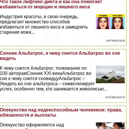
Что такое лифтинг-диета и как она помогает
избавиться от морщин и лишнего веса
Индустрия красоты, в свою очередь,
предлагает множество способов
избавиться от лишнего веса и замедлить
старение кожи...
28 07 2026 11:11:22
Сонник Альбатрос, к чему снится Альбатрос во сне
видеть
К чему снится Альбатрос: толкование по
100 авторамСонник XXI векаАльбатрос во
сне к чему снится сновидцуАльбатрос –
Увидеть во сне альбатроса – символизирует
успех, особенно тем, кто занимается живописью...
27 07 2026 10:27:37
Опекунство над недееспособным человеком: права,
обязанности и выплаты
Опекунство оформляется над