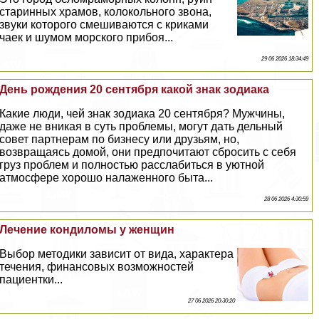
старинных храмов, колокольного звона,
звуки которого смешиваются с криками
чаек и шумом морского прибоя...
29 06 2026 18:34:49
День рождения 20 сентября какой знак зодиака
Какие люди, чей знак зодиака 20 сентября? Мужчины,
даже не вникая в суть проблемы, могут дать дельный
совет партнерам по бизнесу или друзьям, но,
возвращаясь домой, они предпочитают сбросить с себя
груз проблем и полностью расслабиться в уютной
атмосфере хорошо налаженного быта...
28 06 2026 4:30:59
Лечение кондиломы у женщин
Выбор методики зависит от вида, хаpaктера
течения, финансовых возможностей
пациентки...
27 06 2026 20:30:20