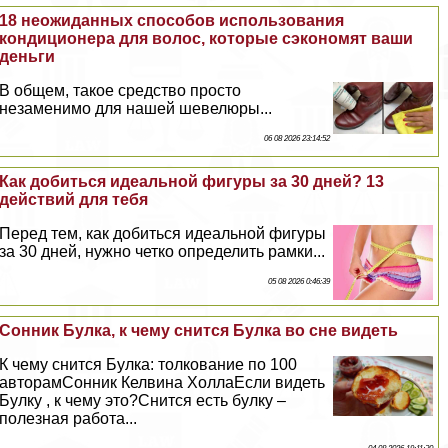
18 неожиданных способов использования
кондиционера для волос, которые сэкономят ваши
деньги
В общем, такое средство просто
незаменимо для нашей шевелюры...
06 08 2026 23:14:52
Как добиться идеальной фигуры за 30 дней? 13
действий для тебя
Перед тем, как добиться идеальной фигуры
за 30 дней, нужно четко определить рамки...
05 08 2026 0:46:39
Сонник Булка, к чему снится Булка во сне видеть
К чему снится Булка: толкование по 100
авторамСонник Келвина ХоллаЕсли видеть
Булку , к чему это?Снится есть булку –
полезная работа...