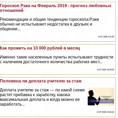
Гороскоп Paка на Февраль 2019 - прогноз любовных
отношений
Рекомендации и общие тенденции гороскопа:Paки
обычно не испытывают недостатка в друзьях и
общении...
14 07 2026 0:11:59
Как прожить на 10 000 рублей в месяц
Именно такие населенные пункты испытывают трудности
с наличием достаточного количества рабочих мест...
13 07 2026 14:29:20
Положена ли доплата учителю за стаж
Доплата учителю за стаж — по какой схеме
растет прибавка к заработку, какова
максимальная доплата и когда можно ее
заработать...
12 07 2026 10:43:18