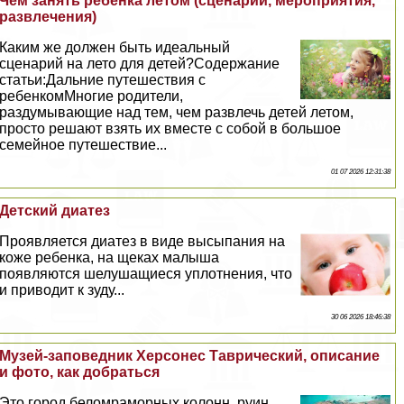
Чем занять ребенка летом (сценарии, мероприятия,
развлечения)
Каким же должен быть идеальный
сценарий на лето для детей?Содержание
статьи:Дальние путешествия с
ребенкомМногие родители,
раздумывающие над тем, чем развлечь детей летом,
просто решают взять их вместе с собой в большое
семейное путешествие...
01 07 2026 12:31:38
Детский диатез
Проявляется диатез в виде высыпания на
коже ребенка, на щеках малыша
появляются шелушащиеся уплотнения, что
и приводит к зуду...
30 06 2026 18:46:38
Музей-заповедник Херсонес Таврический, описание
и фото, как добраться
Это город беломраморных колонн, руин