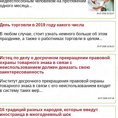
недееспособным человеком на протяжении
одного месяца...
26 07 2026 22:33:27
День торговли в 2019 году какого числа
В любом случае, стоит узнать немного больше об этом
празднике, а также о работниках торговли в целом...
25 07 2026 11:56:13
Истец по делу о досрочном прекращении правовой
охраны товарного знака в связи с
неиспользованием должен доказать свою
заинтересованность
Институт досрочного прекращения правовой охраны
товарного знака в связи с его неиспользованием входит
в систему таких мер...
24 07 2026 0:27:36
16 традиций разных народов, которые введут
иностранца в многодневный шок