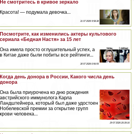
Не смотритесь в кривое зеркало
Красота! — подумала дeвoчка...
31 07 2026 9:58:38
Посмотрите, как изменились актеры культового
сериала «Бедная Настя» за 15 лет
Она имела просто оглушительный успех, а
в Китае даже были побиты все рейтинги...
30 07 2026 0:56:55
Когда день донора в России, Какого числа день
донора
Она была приурочена ко дню рождения
австрийского иммунолога Карла
Ландштейнера, который был даже удостоен
Нобелевской премии за открытие групп
крови человека...
29 07 2026 20:39:16