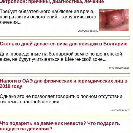
Эктропион: причины, диагностика, лечение
Требует обязательного наблюдения врача,
при развитии осложнений – хирургического
лечения...
20 07 2026 14:55:22
Сколько дней делается виза для поездки в Болгарию
Дни, проведенные на болгарской земле по шенгенской
визе, не будут учитываться в Шенгенской зоне...
19 07 2026 22:10:38
Налоги в ОАЭ для физических и юримдических лиц в
2019 году
Однако это не позволяет говорить о полном отсутствии
системы налогообложения...
18 07 2026 9:43:47
Что подарить на девичник невесте? Что подарить
подруге на девичник?