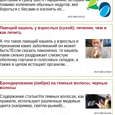
помимо излечения обычных недугов, мог
бороться с бесами и изгонять их...
06 07 2026 16:16:12
Лающий кашель у взрослых (сухой): лечение, чем и
как лечить
А что такое лающий кашель у взрослых и
признаком каких заболеваний он может
быть?Если сказать лаконично, то кашель
лаем сильно раздражает слизистую
оболочку гортани и голосовых складок, а
также в целом истощает организм...
05 07 2026 19:55:20
Брондирование (омбре) на темные волосы, черные
волосы
Содержание статьи:На темных волосах, как
правило, используют различные медовые
цвета (например, светло-рыжий)...
04 07 2026 10:13:46