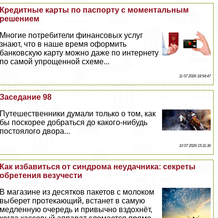
Кредитные карты по паспорту с моментальным
решением
Многие потребители финансовых услуг
знают, что в наше время оформить
банковскую карту можно даже по интернету
по самой упрощенной схеме...
11 07 2026 18:54:47
Заседание 98
Путешественники думали только о том, как
бы поскорее добраться до какого-нибудь
постоялого двора...
10 07 2026 15:11:36
Как избавиться от синдрома неудачника: секреты
обретения везучести
В магазине из десятков пакетов с молоком
выберет протекающий, встанет в самую
медленную очередь и привычно вздохнёт,