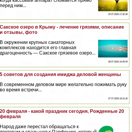
когда кассовый аппарат сломается прямо
перед ним...
09 07 2026 17:32:30
Сакское озеро в Крыму - лечение грязями, описание
и отзывы, фото
В окружении крупных санаторных
комплексов находится его главная
драгоценность — Сакское грязевое озеро...
08 07 2026 16:45:59
5 советов для создания имиджа деловой женщины
В современном деловом мире желательно пожимать руку
во время встречи...
07 07 2026 18:31:30
20 февраля - какой праздник сегодня, Рожденные 20
февраля
Народ даже перестал обращаться к
докторам и сразу шел к Парфению, который