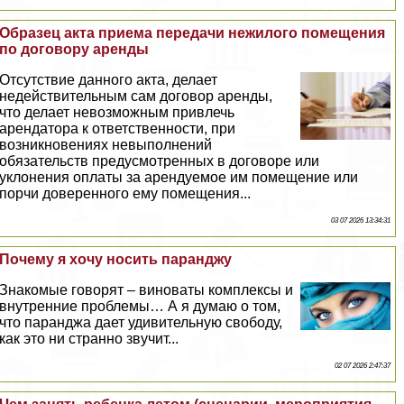
Образец акта приема передачи нежилого помещения
по договору аренды
Отсутствие данного акта, делает
недействительным сам договор аренды,
что делает невозможным привлечь
арендатора к ответственности, при
возникновениях невыполнений
обязательств предусмотренных в договоре или
уклонения оплаты за арендуемое им помещение или
порчи доверенного ему помещения...
03 07 2026 13:34:31
Почему я хочу носить паранджу
Знакомые говорят – виноваты комплексы и
внутренние проблемы… А я думаю о том,
что паранджа дает удивительную свободу,
как это ни странно звучит...
02 07 2026 2:47:37