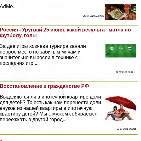
AdMe...
23 07 2026 11:54:58
Россия - Уругвай 25 июня: какой результат матча по
футболу, голы
За две игры хозяева турнира заняли
первое место по забитым мячам и
значительно выросли в технике с
последних игр...
22 07 2026 19:19:41
Восстановление в гражданстве РФ
Выделяются ли в ипотечной квартире доли
для детей? То есть как нам перенести доли
внуков из нашей квартиры в ипотечную
квартиру детей? Мы с мужем собираемся
переезжать в другой город...
21 07 2026 4:29:56