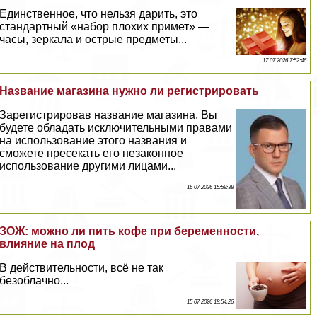
Единственное, что нельзя дарить, это
стандартный «набор плохих примет» —
часы, зеркала и острые предметы...
17 07 2026 7:52:46
Название магазина нужно ли регистрировать
Зарегистрировав название магазина, Вы
будете обладать исключительными правами
на использование этого названия и
сможете пресекать его незаконное
использование другими лицами...
16 07 2026 15:59:38
ЗОЖ: можно ли пить кофе при беременности,
влияние на плод
В действительности, всё не так
безоблачно...
15 07 2026 18:54:26