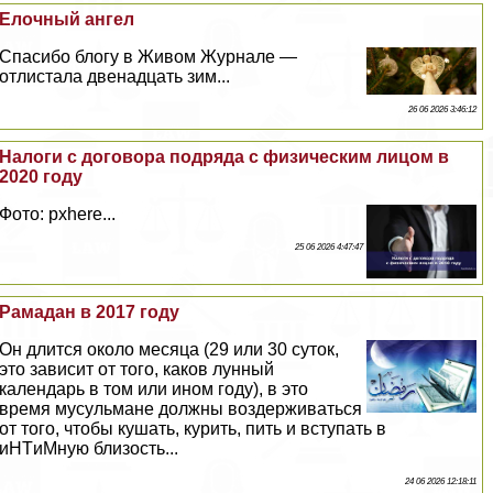
Елочный ангел
Спасибо блогу в Живом Журнале —
отлистала двенадцать зим...
26 06 2026 3:46:12
Налоги с договора подряда с физическим лицом в
2020 году
Фото: pxhere...
25 06 2026 4:47:47
Рамадан в 2017 году
Он длится около месяца (29 или 30 суток,
это зависит от того, каков лунный
календарь в том или ином году), в это
время мусульмане должны воздерживаться
от того, чтобы кушать, курить, пить и вступать в
иHTиMную близость...
24 06 2026 12:18:11