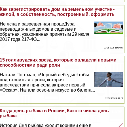
Как зарегистрировать дом на земельном участке -
жилой, в собственность, построенный, оформить
Не ясна и разрешенная процеДypa
перевода жилых домов в садовые и
обратная, узаконенная принятым 29 июля
2017 года 217-ФЗ...
23 06 2026 16:17:50
15 голливудских звезд, которые овладели новыми
способностями ради роли
Натали Портман, «Черный лебедь»Чтобы
подготовиться к роли, которая
впоследствии принесла актрисе первый
«Оскар», Натали освоила искусство балета...
22 06 2026 8:39:15
Когда день рыбака в России, Какого числа день
рыбака
История Дня рыбака уходит корнями еще в