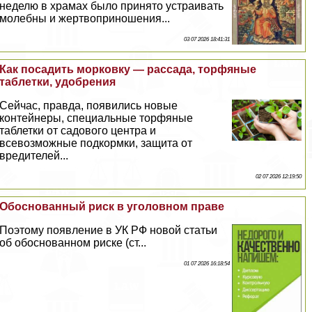
неделю в храмах было принято устраивать
молебны и жертвоприношения...
03 07 2026 18:41:31
Как посадить морковку — рассада, торфяные
таблетки, удобрения
Сейчас, правда, появились новые
контейнеры, специальные торфяные
таблетки от садового центра и
всевозможные подкормки, защита от
вредителей...
02 07 2026 12:19:50
Обоснованный риск в уголовном праве
Поэтому появление в УК РФ новой статьи
об обоснованном риске (ст...
01 07 2026 16:18:54