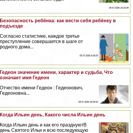
06 07 2026 19:10:49
Безопасность ребёнка: как вести себя ребёнку в
подъезде
Согласно статистике, каждое третье
преступление совершается в шаге от
родного дома...
05 07 2026 8:34:25
Гедеон значение имени, хаpaктер и судьба, Что
означает имя Гедеон
Отчество имени Гедеон : Гедеонович,
Гедеоновна...
04 07 2026 18:29:52
Когда Ильин день, Какого числа Ильин день
Когда Ильин день и как его празднуютВ
день Святого Ильи и всю последующую