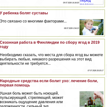
09 07 2026 16:34:30
У ребенка болят суставы
Это связано со многими факторами...
08 07 2026 3:54:15
Сезонная работа в Финляндии по сбору ягод в 2019
году
Необходимо сказать, что места для сбора ягод вы можете
выбирать любые, никакого разрешения на этот вид
деятельности не требуется...
07 07 2026 20:20:17
Народные средства если болит ухо: лечение боли,
первая помощь
Ушная боль может быть ноющей,
пульсирующей, стреляющей, может
возникать ощущение давления или
заложенности, сильный зуд...