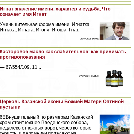
Игнат значение имени, хаpaктер и судьба, Что
означает имя Игнат
Уменьшительная форма имени: Игнатка,
Игнаха, Игната, Игоня, Игоша, Гнат...
28 07 2026 5:47:11
Касторовое масло как слабительное: как принимать,
противопоказания
— 67/554/109, 11...
27 07 2026 11:34:41
Церковь Казанской иконы Божией Матери Оптиной
пустыни
6EВнушительный по размерам Казанский
храм стоит южнее Введенского собора,
недалеко от южных ворот, через которые
туристы и паломники попадают на