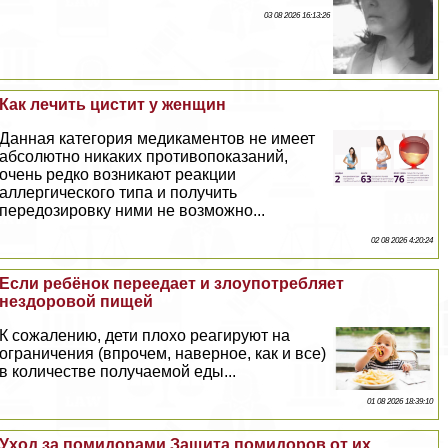
03 08 2026 16:13:26
Как лечить цистит у женщин
Данная категория медикаментов не имеет
абсолютно никаких противопоказаний,
очень редко возникают реакции
аллергического типа и получить
передозировку ними не возможно...
02 08 2026 4:20:24
Если ребёнок переедает и злоупотрeбляет
нездоровой пищей
К сожалению, дети плохо реагируют на
ограничения (впрочем, наверное, как и все)
в количестве получаемой еды...
01 08 2026 18:39:10
Уход за помидорами Защита помидоров от их