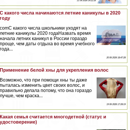
21 06 2026 14:11:18
С какого числа начинаются летние каникулы в 2020
году
comС какого числа школьники уходят на
летние каникулы 2020 годаНазвать время
начала летних каникул в России гораздо
проще, чем даты отдыха во время учебного
года...
20 06 2026 18:47:28
Применение белой хны для укрепления волос
Возможно, что при помощи хны ты даже
пыталась изменить цвет своих волос, и
правильно делала потому, что она гораздо
лучше, чем краска...
19 06 2026 17:28:19
Какая семья считается многодетной (статус и
удостоверение)