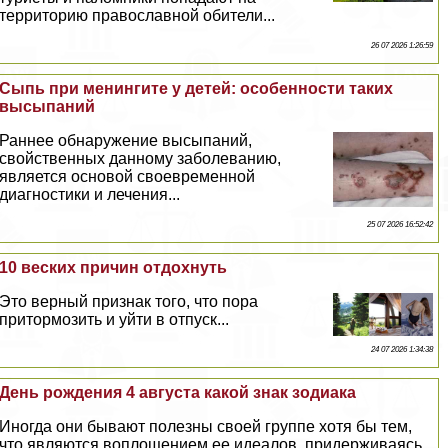
территорию православной обители...
26 07 2026 1:26:59
Сыпь при менингите у детей: особенности таких
высыпаний
Раннее обнаружение высыпаний,
свойственных данному заболеванию,
является основой своевременной
диагностики и лечения...
25 07 2026 16:52:42
10 веских причин отдохнуть
Это верный признак того, что пора
притормозить и уйти в отпуск...
24 07 2026 1:34:38
День рождения 4 августа какой знак зодиака
Иногда они бывают полезны своей группе хотя бы тем,
что являются воплощением ее идеалов, придерживаясь