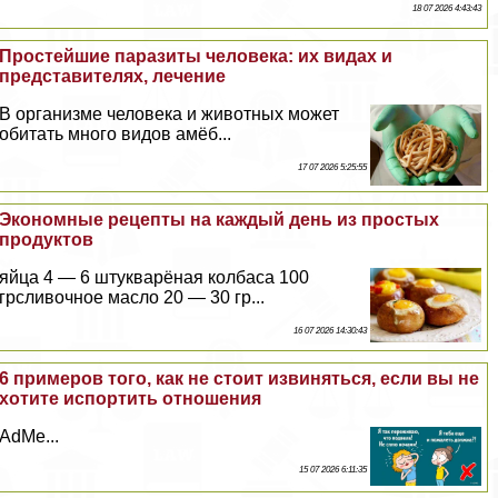
18 07 2026 4:43:43
Простейшие паразиты человека: их видах и
представителях, лечение
В организме человека и животных может
обитать много видов амёб...
17 07 2026 5:25:55
Экономные рецепты на каждый день из простых
продуктов
яйца 4 — 6 штукварёная колбаса 100
грсливочное масло 20 — 30 гр...
16 07 2026 14:30:43
6 примеров того, как не стоит извиняться, если вы не
хотите испортить отношения
AdMe...
15 07 2026 6:11:35