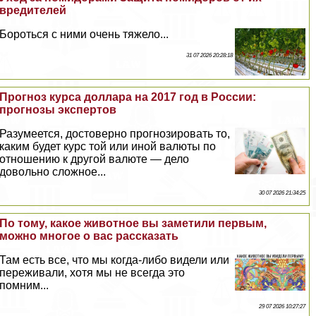
вредителей
Бороться с ними очень тяжело...
31 07 2026 20:28:18
Прогноз курса доллара на 2017 год в России:
прогнозы экспертов
Разумеется, достоверно прогнозировать то,
каким будет курс той или иной валюты по
отношению к другой валюте — дело
довольно сложное...
30 07 2026 21:34:25
По тому, какое животное вы заметили первым,
можно многое о вас рассказать
Там есть все, что мы когда-либо видели или
переживали, хотя мы не всегда это
помним...
29 07 2026 10:27:27