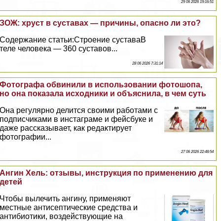
29 06 2026 19:16:51
ЗОЖ: хруст в суставах — причины, опасно ли это?
Содержание статьи:Строение суставаВ
теле человека — 360 суставов...
28 06 2026 7:31:14
Фотографа обвинили в использовании фотошопа,
но она показала исходники и объяснила, в чем суть
Она регулярно делится своими работами с
подписчиками в инстаграме и фейсбуке и
даже рассказывает, как редактирует
фотографии...
27 06 2026 22:48:54
Ангин Хель: отзывы, инструкция по применению для
детей
Чтобы вылечить ангину, применяют
местные антисептические средства и
антибиотики, воздействующие на