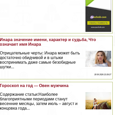
Инара значение имени, хаpaктер и судьба, Что
означает имя Инара
Отрицательные черты: Инара может быть
достаточно обидчивой и в штыки
воспринимать даже самые безобидные
шутки...
30 06 2026 23:39:27
Гороскоп на год — Овен мужчина
Содержание статьи:Наиболее
благоприятными периодами станут
весенние месяцы, затем июль – август и
концовка года...