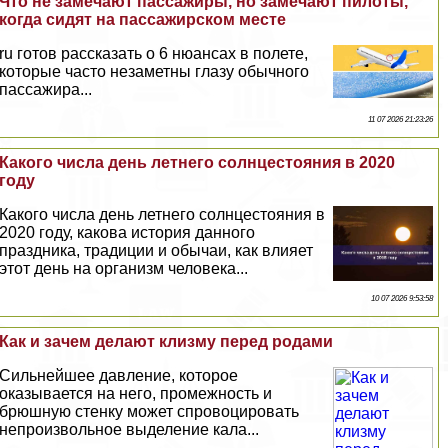
Что не замечают пассажиры, но замечают пилоты,
когда сидят на пассажирском месте
ru готов рассказать о 6 нюансах в полете,
которые часто незаметны глазу обычного
пассажира...
11 07 2026 21:23:26
Какого числа день летнего солнцестояния в 2020
году
Какого числа день летнего солнцестояния в
2020 году, какова история данного
праздника, традиции и обычаи, как влияет
этот день на организм человека...
10 07 2026 9:53:58
Как и зачем делают клизму перед родами
Сильнейшее давление, которое
оказывается на него, промежность и
брюшную стенку может спровоцировать
непроизвольное выделение кала...