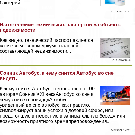
бактерий...
26 06 2026 17:42:42
Изготовление технических паспортов на объекты
недвижимости
Как видно, технический паспорт является
ключевым звеном документальной
составляющей недвижимости...
25 06 2026 0:24:34
Сонник Автобус, к чему снится Автобус во сне
видеть
К чему снится Автобус: толкование по 100
авторамСонник XXI векаАвтобус во сне к
чему снится сновидцуАвтобус —
увиденный во сне автобус, как правило,
символизирует ваши успехи в деловой сфере, или
предстоящую интересную и занимательную беседу, или
возможность приятного времяпрепровождения...
24 06 2026 11:47:39