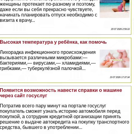
женщины протекает по-разному и поэтому,
даже если вы себя прекрасно чувствуете,
начинать планировать отпуск необходимо с
визита к врачу...
20 07 2026 2:59:33
Высокая температура у ребёнка, как помочь
Лихорадка инфекционного происхождения
вызывается различными микробами:—
бактериями,— вирусами,— xлaмидиями,—
грибками,— туберкулёзной палочкой...
19 07 2026 17:37:34
Появится возможность навести справки о машине
через сайт госуслуг
Потратив всего пару минут на портале госуслуг
покупатель сможет узнать историю автомобиля перед
покупкой, а сотрудник кредитной организации принять
решение о выдаче автокредита на покупку трaнcпортного
средства, бывшего в употрeблении...