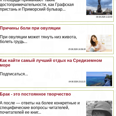
достопримечательности, как Графская
пристань и Приморский бульвар...
06 08 2026 3:33:59
Причины боли при овуляции
При овуляции может тянуть низ живота,
болеть гpyдь...
05 08 2026 16:58:39
Как найти самый лучший отдых на Средиземном
море
Подписаться...
04 08 2026 23:11:21
Бpaк - это постоянное творчество
А после — ответы на более конкретные и
специфические вопросы читателей,
почитателей ее книг...