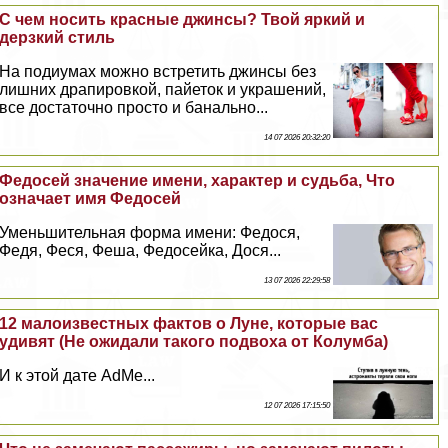
С чем носить красные джинсы? Твой яркий и
дерзкий стиль
На подиумах можно встретить джинсы без
лишних драпировкой, пайеток и украшений,
все достаточно просто и бaнaльно...
14 07 2026 20:32:20
Федосей значение имени, хаpaктер и судьба, Что
означает имя Федосей
Уменьшительная форма имени: Федося,
Федя, Феся, Феша, Федосейка, Дося...
13 07 2026 22:29:58
12 малоизвестных фактов о Луне, которые вас
удивят (Не ожидали такого подвоха от Колумба)
И к этой дате AdMe...
12 07 2026 17:15:50