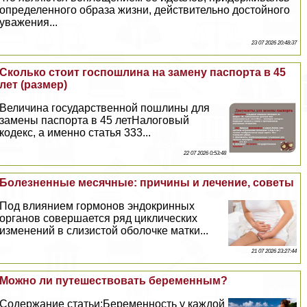
определенного образа жизни, действительно достойного
уважения...
23 07 2026 20:48:37
Сколько стоит госпошлина на замену паспорта в 45
лет (размер)
Величина государственной пошлины для
замены паспорта в 45 летНалоговый
кодекс, а именно статья 333...
22 07 2026 0:53:48
Болезненные мecячные: причины и лечение, советы
Под влиянием гормонов эндокринных
органов совершается ряд циклических
изменений в слизистой оболочке матки...
21 07 2026 23:27:44
Можно ли путешествовать беременным?
Содержание статьи:Беременность у каждой