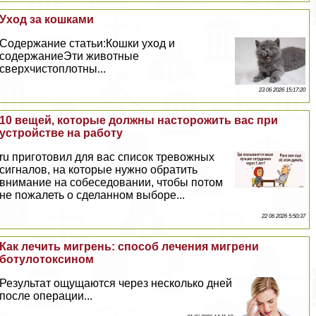
Уход за кошками
Содержание статьи:Кошки уход и
содержаниеЭти животные
сверхчистоплотны...
23 06 2026 15:17:20
10 вещей, которые должны насторожить вас при
устройстве на работу
ru приготовил для вас список тревожных
сигналов, на которые нужно обратить
внимание на собеседовании, чтобы потом
не пожалеть о сделанном выборе...
22 06 2026 5:50:37
Как лечить мигрень: способ лечения мигрени
ботулотоксином
Результат ощущаются через несколько дней
после операции...