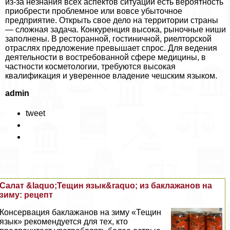
из‑за незнания всех аспектов ситуации есть вероятность
приобрести проблемное или вовсе убыточное
предприятие. Открыть свое дело на территории страны
— сложная задача. Конкуренция высока, рыночные ниши
заполнены. В ресторанной, гостиничной, риелторской
отраслях предложение превышает спрос. Для ведения
деятельности в востребованной сфере медицины, в
частности косметологии, требуются высокая
квалификация и уверенное владение чешским языком.
admin
tweet
Салат &laquo;Тещин язык&raquo; из баклажанов на
зиму: рецепт
Консервация баклажанов на зиму «Тещин
язык» рекомендуется для тех, кто