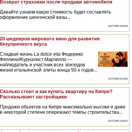
Возврат страховки после продажи автомобиля
Давайте узнаем какую стоимость будет составлять
оформление шенгенской визы...
04 07 2026 23:54:18
20 шедевров мирового кино для развития
безупречного вкуса
Сладкая жизнь La dolce vita Федерико
ФеллиниЖурналист Марчелло —
наблюдатель и участник всех эпизодов
жизни итальянской элиты конца 50-х годов...
03 07 2026 21:53:46
Сколько стоит и как купить квартиру на Кипре?
Рассказывают застройщики
Продажи объектов на Кипре максимально высоки и даже
в некоторой степени опережают темпы строительства...
02 07 2026 13:36:21