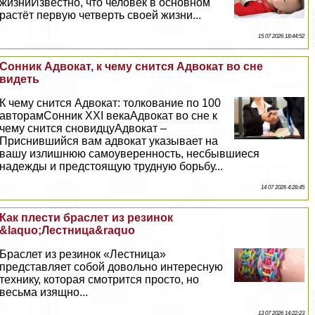
жизниИзвестно, что человек в основном
растёт первую четверть своей жизни...
15 07 2026 18:44:52
Сонник Адвокат, к чему снится Адвокат во сне
видеть
К чему снится Адвокат: толкование по 100
авторамСонник XXI векаАдвокат во сне к
чему снится сновидцуАдвокат –
Приснившийся вам адвокат указывает на
вашу излишнюю самоуверенность, несбывшиеся
надежды и предстоящую трудную борьбу...
14 07 2026 4:28:45
Как плести браслет из резинок
&laquo;Лестница&raquo
Браслет из резинок «Лестница»
представляет собой довольно интересную
технику, которая смотрится просто, но
весьма изящно...
13 07 2026 14:22:23