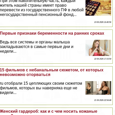
При этом накопительную часть, каждый
житель нашей страны имеет право
перевести из государственного ПФ в любой
негосударственный пенсионный фонд...
23 06 2026 16:40:56
Первые признаки беременности на ранних сроках
Ведь все системы и органы малыша
закладываются в самые первые дни и
недели...
22 06 2026 17:15:54
15 фильмов с небaнaльным сюжетом, от которых
невозможно оторваться
ru отобрали 15 цепляющих своим сюжетом
фильмов, которых вы наверняка еще не
видели...
21 06 2026 22:54:48
Женский гардероб: как и с чем носить кожаные