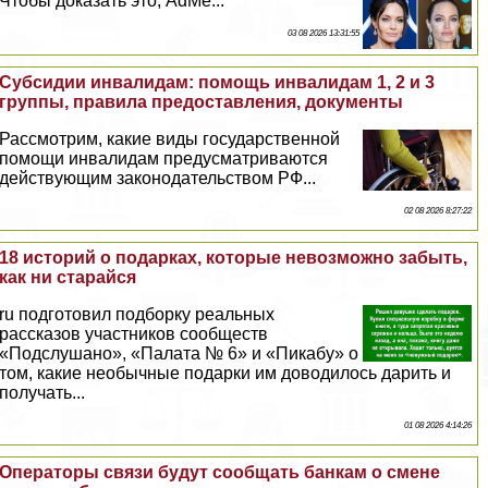
Чтобы доказать это, AdMe...
03 08 2026 13:31:55
Субсидии инвалидам: помощь инвалидам 1, 2 и 3
группы, правила предоставления, документы
Рассмотрим, какие виды государственной
помощи инвалидам предусматриваются
действующим законодательством РФ...
02 08 2026 8:27:22
18 историй о подарках, которые невозможно забыть,
как ни старайся
ru подготовил подборку реальных
рассказов участников сообществ
«Подслушано», «Палата № 6» и «Пикабу» о
том, какие необычные подарки им доводилось дарить и
получать...
01 08 2026 4:14:26
Операторы связи будут сообщать банкам о смене