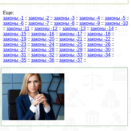
Еще:
законы -1
::
законы -2
::
законы -3
::
законы -4
::
законы -5
::
законы -6
::
законы -7
::
законы -8
::
законы -9
::
законы -10
::
законы -11
::
законы -12
::
законы -13
::
законы -14
::
законы -15
::
законы -16
::
законы -17
::
законы -18
::
законы -19
::
законы -20
::
законы -21
::
законы -22
::
законы -23
::
законы -24
::
законы -25
::
законы -26
::
законы -27
::
законы -28
::
законы -29
::
законы -30
::
законы -31
::
законы -32
::
законы -33
::
законы -34
::
законы -35
::
законы -36
::
законы -37
::