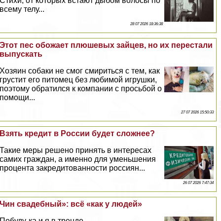
Стихи, от которых встают дыбом волосы по
всему телу...
28 07 2026 18:36:38
Этот пес обожает плюшевых зайцев, но их перестали
выпускать
Хозяин собаки не смог смириться с тем, как
грустит его питомец без любимой игрушки,
поэтому обратился к компании с просьбой о
помощи...
27 07 2026 15:50:33
Взять кредит в России будет сложнее?
Такие меры решено принять в интересах
самих граждан, а именно для уменьшения
процента закредитованности россиян...
26 07 2026 7:47:34
Чин свадебный»: всё «как у людей»
Побуду-ка и я в тренде...