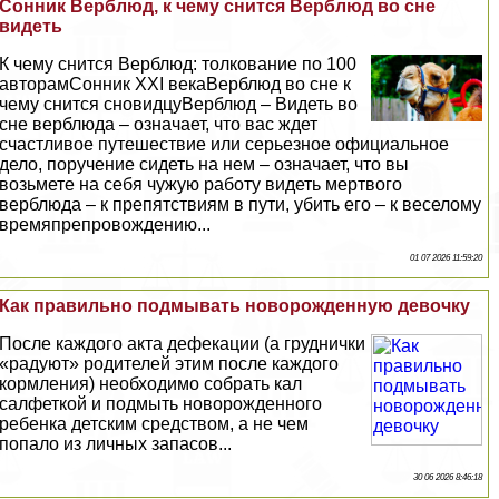
Сонник Верблюд, к чему снится Верблюд во сне
видеть
К чему снится Верблюд: толкование по 100
авторамСонник XXI векаВерблюд во сне к
чему снится сновидцуВерблюд – Видеть во
сне верблюда – означает, что вас ждет
счастливое путешествие или серьезное официальное
дело, поручение сидеть на нем – означает, что вы
возьмете на себя чужую работу видеть мертвого
верблюда – к препятствиям в пути, убить его – к веселому
времяпрепровождению...
01 07 2026 11:59:20
Как правильно подмывать новорожденную дeвoчку
После каждого акта дефекации (а груднички
«радуют» родителей этим после каждого
кормления) необходимо собрать кал
салфеткой и подмыть новорожденного
ребенка детским средством, а не чем
попало из личных запасов...
30 06 2026 8:46:18