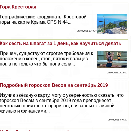
Гора Крестовая
Географические координаты Крестовой
горы на карте Крыма GPS N 44...
29 06 2026 11:44:37
Как сесть на шпагат за 1 день, как научиться делать
Причем, существуют строгие требования к
положению колен, стоп, пяток и пальцев
ног, а не только что бы попа села...
28 06 2026 19:18:41
Подробный гороскоп Весов на сентябрь 2019
Изучив звёздную карту, могу с уверенностью сказать, что
гороскоп Весам в сентябре 2019 года преподнесёт
несколько приятных сюрпризов, связанных с личной
жизнью и финансами...
27 06 2026 4:40:31