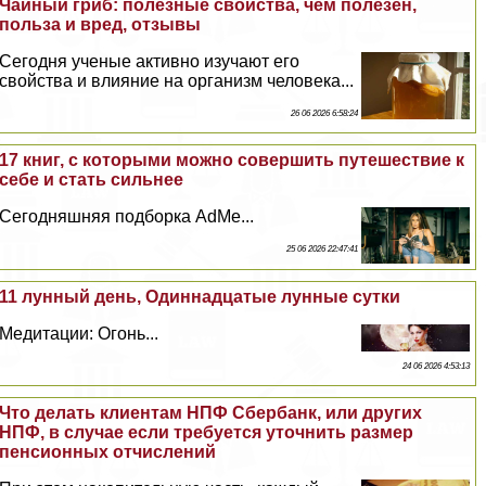
Чайный гриб: полезные свойства, чем полезен,
польза и вред, отзывы
Сегодня ученые активно изучают его
свойства и влияние на организм человека...
26 06 2026 6:58:24
17 книг, с которыми можно совершить путешествие к
себе и стать сильнее
Сегодняшняя подборка AdMe...
25 06 2026 22:47:41
11 лунный день, Одиннадцатые лунные сутки
Медитации: Огонь...
24 06 2026 4:53:13
Что делать клиентам НПФ Сбербанк, или других
НПФ, в случае если требуется уточнить размер
пенсионных отчислений