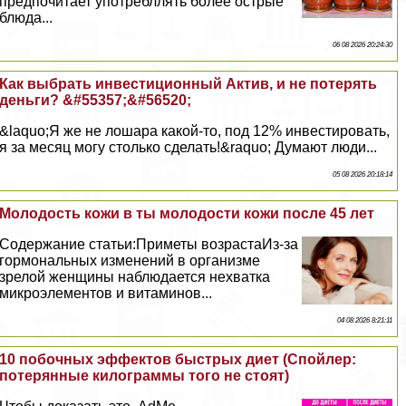
предпочитает употрeбллять более острые
блюда...
06 08 2026 20:24:30
Как выбрать инвестиционный Актив, и не потерять
деньги? &#55357;&#56520;
&laquo;Я же не лошара какой-то, под 12% инвестировать,
я за месяц могу столько сделать!&raquo; Думают люди...
05 08 2026 20:18:14
Молодость кожи в ты молодости кожи после 45 лет
Содержание статьи:Приметы возрастаИз-за
гормональных изменений в организме
зрелой женщины наблюдается нехватка
микроэлементов и витаминов...
04 08 2026 8:21:11
10 побочных эффектов быстрых диет (Спойлер:
потерянные килограммы того не стоят)