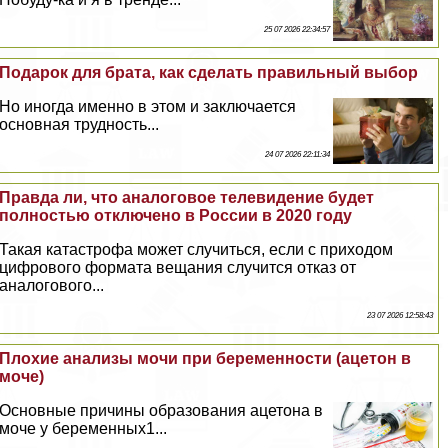
25 07 2026 22:34:57
Подарок для брата, как сделать правильный выбор
Но иногда именно в этом и заключается
основная трудность...
24 07 2026 22:11:34
Правда ли, что аналоговое телевидение будет
полностью отключено в России в 2020 году
Такая катастрофа может случиться, если с приходом
цифрового формата вещания случится отказ от
аналогового...
23 07 2026 12:58:43
Плохие анализы мочи при беременности (ацетон в
моче)
Основные причины образования ацетона в
моче у беременных1...