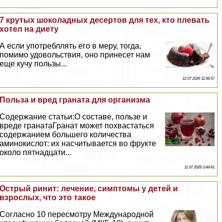
7 крутых шоколадных десертов для тех, кто плевать
хотел на диету
А если употрeбллять его в меру, тогда,
помимо удовольствия, оно принесет нам
еще кучу пользы...
12 07 2026 11:56:57
Польза и вред граната для организма
Содержание статьи:О составе, пользе и
вреде гранатаГранат может похвастаться
содержанием большего количества
аминокислот: их насчитывается во фрукте
около пятнадцати...
11 07 2026 3:44:41
Острый ринит: лечение, симптомы у детей и
взрослых, что это такое
Согласно 10 пересмотру Международной