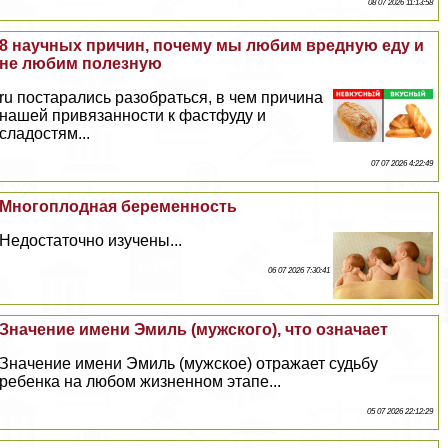
08 07 2026 11:13:58
8 научных причин, почему мы любим вредную еду и
не любим полезную
ru постарались разобраться, в чем причина
нашей привязанности к фастфуду и
сладостям...
07 07 2026 4:22:49
Многоплодная беременность
Недостаточно изучены...
06 07 2026 7:30:41
Значение имени Эмиль (мужского), что означает
Значение имени Эмиль (мужское) отражает судьбу
ребенка на любом жизненном этапе...
05 07 2026 22:12:29