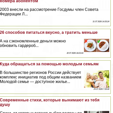
номера абонентом
2003 внесли на рассмотрение Госдумы члeн Совета
Федерации Л...
31 07 2026 14:35:24
26 способов питаться вкусно, а тратить меньше
А на сэкономленные деньги можно
обновить гардероб...
30 07 2026 18:23:43
Куда обращаться за помощью молодым семьям
В большинстве регионов России действует
комплекс инициатив под общим названием
Молодой семье — доступное жилье...
29 07 2026 7:39:44
Современные стихи, которые вынимают из тебя
душу