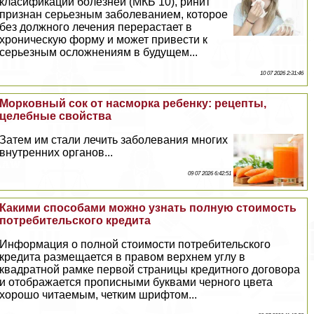
класификации болезней (МКБ 10), ринит
признан серьезным заболеванием, которое
без должного лечения перерастает в
хроническую форму и может привести к
серьезным осложнениям в будущем...
10 07 2026 2:31:46
Морковный сок от насморка ребенку: рецепты,
целебные свойства
Затем им стали лечить заболевания многих
внутренних органов...
09 07 2026 6:42:51
Какими способами можно узнать полную стоимость
потребительского кредита
Информация о полной стоимости потребительского
кредита размещается в правом верхнем углу в
квадратной рамке первой страницы кредитного договора
и отображается прописными буквами черного цвета
хорошо читаемым, четким шрифтом...