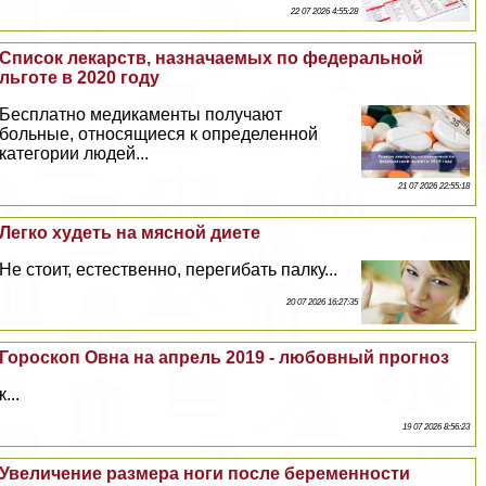
22 07 2026 4:55:28
Список лекарств, назначаемых по федеральной
льготе в 2020 году
Бесплатно медикаменты получают
больные, относящиеся к определенной
категории людей...
21 07 2026 22:55:18
Легко худеть на мясной диете
Не стоит, естественно, перегибать палку...
20 07 2026 16:27:35
Гороскоп Овна на апрель 2019 - любовный прогноз
к...
19 07 2026 8:56:23
Увеличение размера ноги после беременности