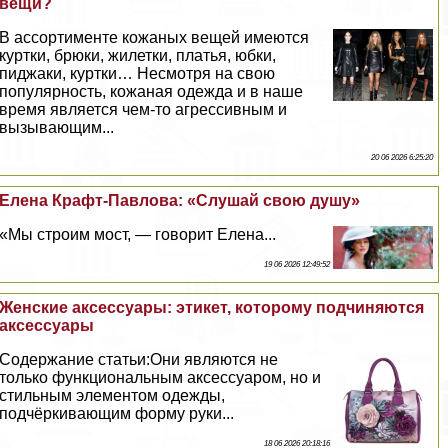
вещи?
В ассортименте кожаных вещей имеются
куртки, брюки, жилетки, платья, юбки,
пиджаки, куртки… Несмотря на свою
популярность, кожаная одежда и в наше
время является чем-то агрессивным и
вызывающим...
20 06 2026 6:25:20
Елена Крафт-Павлова: «Слушай свою душу»
«Мы строим мост, — говорит Елена...
19 06 2026 12:49:52
Женские аксессуары: этикет, которому подчиняются
аксессуары
Содержание статьи:Они являются не
только функциональным аксессуаром, но и
стильным элементом одежды,
подчёркивающим форму руки...
18 06 2026 20:18:16