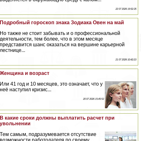
22 07 2026 19:52:35
Подробный гороскоп знака Зодиака Овен на май
Но также не стоит забывать и о профессиональной
деятельности, тем более, что в этом месяце
представится шанс оказаться на вершине карьерной
лестнице...
21 07 2026 10:42:23
Женщина и возраст
Или 41 год и 10 месяцев, это означает, что у
неё наступил кризис...
20 07 2026 15:45:53
В какие сроки должны выплатить расчет при
увольнении
Тем самым, подразумевается отсутствие
возможности работодателя по своему