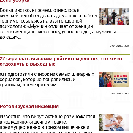
Если уборка
Большинство, впрочем, отнеслось к
мужской нелюбви делать домашнюю работу
терпимо, ссылаясь на азы гендерной
психологии: «Мужчин отличает от женщин
то, что женщины моют посуду после еды, а мужчины —
до еды»...
24 07 2026 1:43:35
22 сериала с высоким рейтингом для тех, кто хочет
отдохнуть в выходные
ru подготовили список из самых шикарных
сериалов, которые понравились и
критикам, и телезрителям...
23 07 2026 7:44:57
Ротовирусная инфекция
Известно, что вирус активно размножается
в желудочно-кишечном тpaкте,
преимущественно в тонком кишечнике и
выделяется в окружающую среду с калом...