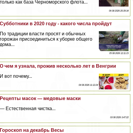
только как база Черноморского флота...
06 08 2026 20:39:34
Субботники в 2020 году - какого числа пройдут
По традиции власти просят и обычных
горожан присоединиться к уборке общего
дома...
05 08 2026 12:11:15
О чем я узнала, прожив несколько лет в Венгрии
И вот почему...
04 08 2026 11:12:24
Рецепты масок — медовые маски
— Естественная чистка...
03 08 2026 3:47:22
Гороскоп на декабрь Весы