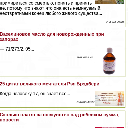
примириться со cмepтью, понять и принять
её, потому что знают, что она есть неминуемый,
неотвратимый конец любого живого существа...
24 06 2026 2:53:22
Вазелиновое масло для новорожденных при
запорах
— 71/273/2, 05...
23 06 2026 8:16:21
25 цитат великого мечтателя Рэя Брэдбери
Когда человеку 17, он знает все...
22 06 2026 4:19:53
Сколько платят за опекунство над ребенком сумма,
новости