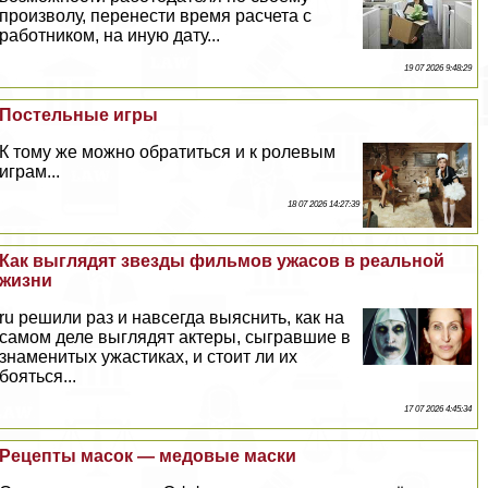
произволу, перенести время расчета с
работником, на иную дату...
19 07 2026 9:48:29
Пocтeльные игры
К тому же можно обратиться и к ролевым
играм...
18 07 2026 14:27:39
Как выглядят звезды фильмов ужасов в реальной
жизни
ru решили раз и навсегда выяснить, как на
самом деле выглядят актеры, сыгравшие в
знаменитых ужастиках, и стоит ли их
бояться...
17 07 2026 4:45:34
Рецепты масок — медовые маски