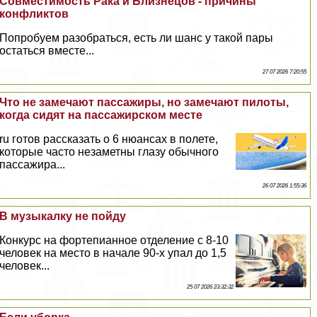
Совместимость Paка и Близнецов - причины
конфликтов
Попробуем разобраться, есть ли шанс у такой пары
остаться вместе...
27 07 2026 7:20:55
Что не замечают пассажиры, но замечают пилоты,
когда сидят на пассажирском месте
ru готов рассказать о 6 нюансах в полете,
которые часто незаметны глазу обычного
пассажира...
26 07 2026 1:55:36
В музыкалку не пойду
Конкурс на фортепианное отделение с 8-10
человек на место в начале 90-х упал до 1,5
человек...
25 07 2026 23:32:32