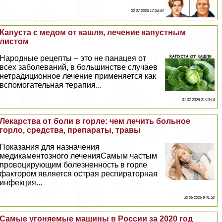
02 07 2026 17:53:34
Капуста с медом от кашля, лечение капустным
листом
Народные рецепты – это не панацея от
всех заболеваний, в большинстве случаев
нетрадиционное лечение применяется как
вспомогательная терапия...
01 07 2026 21:10:14
Лекарства от боли в горле: чем лечить больное
горло, средства, препараты, травы
Показания для назначения
медикаментозного леченияСамым частым
провоцирующим болезненность в горле
фактором является острая респираторная
инфекция...
30 06 2026 9:41:52
Самые угоняемые машины в России за 2020 год