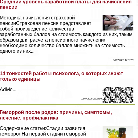
Средний уровень заработной платы для начисления
пенсии
Методика начисления страховой
пенсииСтраховая пенсия представляет
собой произведение количества
заработанных баллов на стоимость каждого из них, таким
образом для расчета пенсионного начисления
необходимо количество баллов множить на стоимость
одного из них...
13 07 2026 17:53:59
14 тонкостей работы психолога, о которых знают
только единицы
AdMe...
12 07 2026 15:35:56
Геморрой после родов: причины, симптомы,
лечение, профилактика
Содержание статьи:Стадии развития
геморрояНа первой стадии геморрой