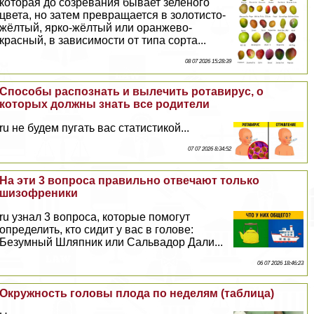
которая до созревания бывает зелёного
цвета, но затем превращается в золотисто-
жёлтый, ярко-жёлтый или оранжево-
красный, в зависимости от типа сорта...
08 07 2026 15:28:39
Способы распознать и вылечить ротавирус, о
которых должны знать все родители
ru не будем пугать вас статистикой...
07 07 2026 8:34:52
На эти 3 вопроса правильно отвечают только
шизофреники
ru узнал 3 вопроса, которые помогут
определить, кто сидит у вас в голове:
Безумный Шляпник или Сальвадор Дали...
06 07 2026 18:46:23
Окружность головы плода по неделям (таблица)