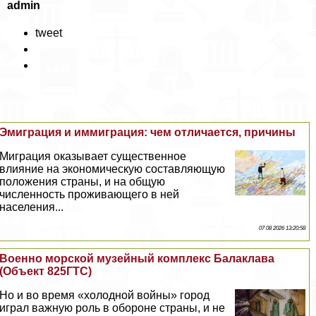
admin
tweet
Эмиграция и иммиграция: чем отличается, причины
Миграция оказывает существенное
влияние на экономическую составляющую
положения страны, и на общую
численность проживающего в ней
населения...
07 08 2026 13:20:58
Военно морской музейный комплекс Балаклава
(Объект 825ГТС)
Но и во время «холодной войны» город
играл важную роль в обороне страны, и не