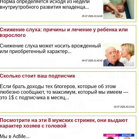
Норма определяется исходя из недели
внутриутробного развития младенца...
05 07 2026 23:14:26
Снижение слуха: причины и лечение у ребенка или
взрослого
Снижение слуха может носить врожденный
или приобретенный хаpaктер...
04 07 2026 21:42:42
Сколько стоит ваш подписчик
Если брать доходы тех блогеров, которые об этом
любезно сообщают, то максимум, который мы имеем —
это 1$ с подписчика в месяц...
03 07 2026 20:13:41
Посмотрите на эти 8 мужских стрижек, они выдают
хаpaктер хозяев с головой
Мы в AdMe...