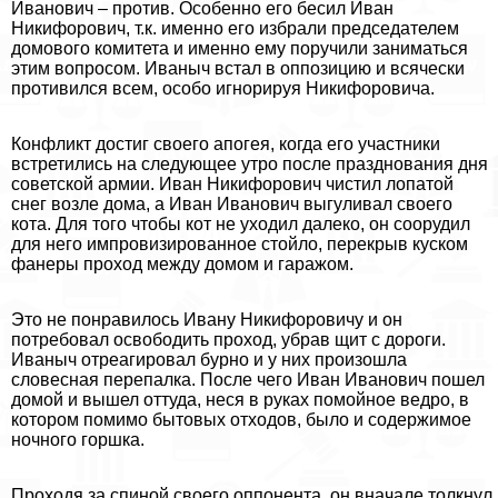
Иванович – против. Особенно его бесил Иван
Никифорович, т.к. именно его избрали председателем
домового комитета и именно ему поручили заниматься
этим вопросом. Иваныч встал в оппозицию и всячески
противился всем, особо игнорируя Никифоровича.
Конфликт достиг своего апогея, когда его участники
встретились на следующее утро после празднования дня
советской армии. Иван Никифорович чистил лопатой
снег возле дома, а Иван Иванович выгуливал своего
кота. Для того чтобы кот не уходил далеко, он соорудил
для него импровизированное стойло, перекрыв куском
фанеры проход между домом и гаражом.
Это не понравилось Ивану Никифоровичу и он
потребовал освободить проход, убрав щит с дороги.
Иваныч отреагировал бурно и у них произошла
словесная перепалка. После чего Иван Иванович пошел
домой и вышел оттуда, неся в руках помойное ведро, в
котором помимо бытовых отходов, было и содержимое
ночного горшка.
Проходя за спиной своего оппонента, он вначале толкнул