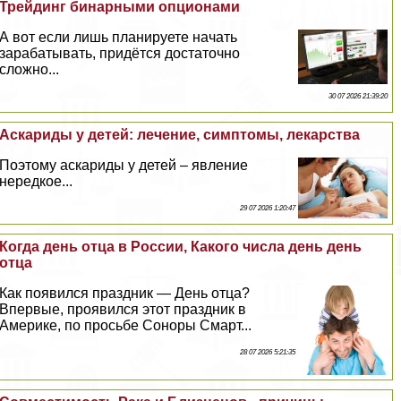
Трейдинг бинарными опционами
А вот если лишь планируете начать
заpaбатывать, придётся достаточно
сложно...
30 07 2026 21:39:20
Аскариды у детей: лечение, симптомы, лекарства
Поэтому аскариды у детей – явление
нередкое...
29 07 2026 1:20:47
Когда день отца в России, Какого числа день день
отца
Как появился праздник — День отца?
Впервые, проявился этот праздник в
Америке, по просьбе Соноры Смарт...
28 07 2026 5:21:35