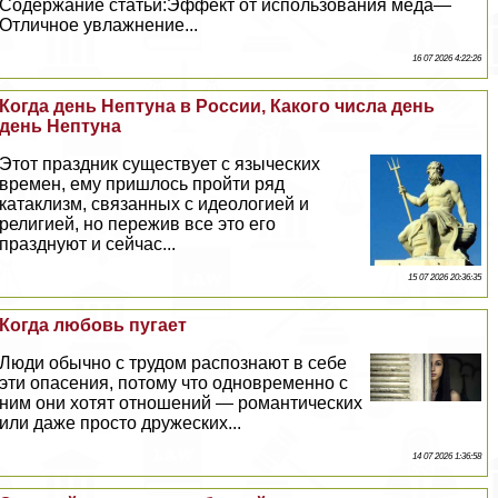
Содержание статьи:Эффект от использования мёда—
Отличное увлажнение...
16 07 2026 4:22:26
Когда день Нептуна в России, Какого числа день
день Нептуна
Этот праздник существует с языческих
времен, ему пришлось пройти ряд
катаклизм, связанных с идеологией и
религией, но пережив все это его
празднуют и сейчас...
15 07 2026 20:36:35
Когда любовь пугает
Люди обычно с трудом распознают в себе
эти опасения, потому что одновременно с
ним они хотят отношений — романтических
или даже просто дружеских...
14 07 2026 1:36:58