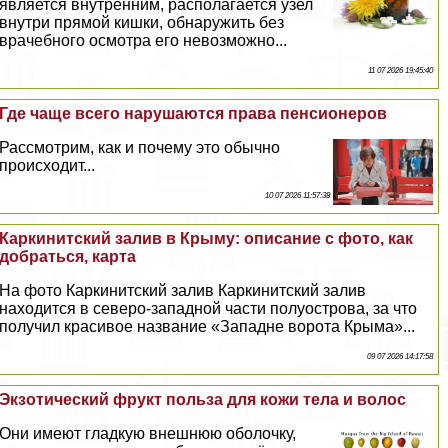
является внутренним, располагается узел
внутри прямой кишки, обнаружить без
врачебного осмотра его невозможно...
11 07 2026 19:45:40
Где чаще всего нарушаются права пенсионеров
Рассмотрим, как и почему это обычно
происходит...
10 07 2026 11:57:38
Каркинитский залив в Крыму: описание с фото, как
добраться, карта
На фото Каркинитский залив Каркинитский залив
находится в северо-западной части полуострова, за что
получил красивое название «Западне ворота Крыма»...
09 07 2026 14:17:58
Экзотический фрукт польза для кожи тела и волос
Они имеют гладкую внешнюю оболочку,