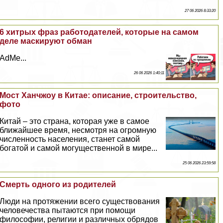
27 06 2026 8:33:20
6 хитрых фраз работодателей, которые на самом
деле маскируют обман
AdMe...
26 06 2026 1:40:11
Мост Ханчжоу в Китае: описание, строительство,
фото
Китай – это страна, которая уже в самое
ближайшее время, несмотря на огромную
численность населения, станет самой
богатой и самой могущественной в мире...
25 06 2026 23:59:58
Cмepть одного из родителей
Люди на протяжении всего существования
человечества пытаются при помощи
философии, религии и различных обрядов