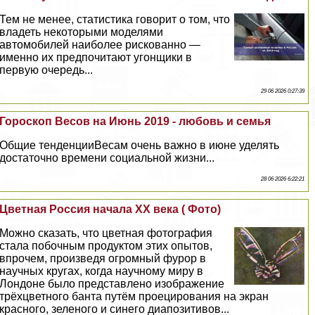
Тем не менее, статистика говорит о том, что
владеть некоторыми моделями
автомобилей наиболее рискованно —
именно их предпочитают угонщики в
первую очередь...
29 06 2026 0:27:39
Гороскоп Весов на Июнь 2019 - любовь и семья
Общие тенденцииВесам очень важно в июне уделять
достаточно времени социальной жизни...
28 06 2026 6:22:21
Цветная Россия начала XX века ( Фото)
Можно сказать, что цветная фотография
стала побочным продуктом этих опытов,
впрочем, произведя огромный фурор в
научных кругах, когда научному миру в
Лондоне было представлено изображение
трёхцветного банта путём проецирования на экран
красного, зеленого и синего диапозитивов...