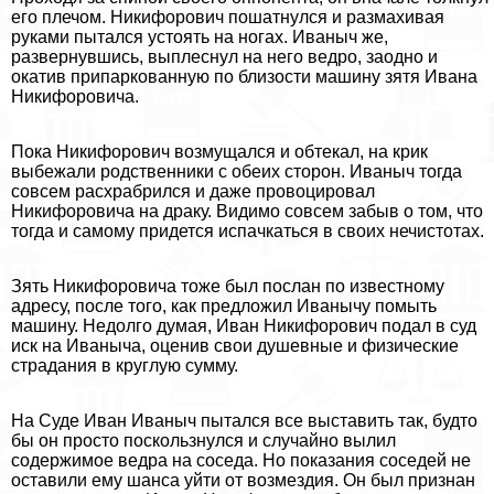
его плечом. Никифорович пошатнулся и размахивая
руками пытался устоять на ногах. Иваныч же,
развернувшись, выплеснул на него ведро, заодно и
окатив припаркованную по близости машину зятя Ивана
Никифоровича.
Пока Никифорович возмущался и обтекал, на крик
выбежали родственники с обеих сторон. Иваныч тогда
совсем расхрабрился и даже провоцировал
Никифоровича на дpaку. Видимо совсем забыв о том, что
тогда и самому придется испачкаться в своих нечистотах.
Зять Никифоровича тоже был послан по известному
адресу, после того, как предложил Иванычу помыть
машину. Недолго думая, Иван Никифорович подал в суд
иск на Иваныча, оценив свои душевные и физические
страдания в круглую сумму.
На Суде Иван Иваныч пытался все выставить так, будто
бы он просто поскользнулся и случайно вылил
содержимое ведра на соседа. Но показания соседей не
оставили ему шанса уйти от возмездия. Он был признан