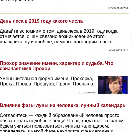
02 08 2026 10:37:38
День леса в 2019 году какого числа
Давайте вспомним о том, день леса в 2019 году когда
отмечается, с чем связано возникновение этого
праздника, ну и вообще, немного поговорим о лесе...
01 08 2026 4:23:22
Прохор значение имени, хаpaктер и судьба, Что
означает имя Прохор
Уменьшительная форма имени: Прохорка,
Проха, Проша, Прошуня, Проня, Проныла...
31 07 2026 0:49:22
Влияние фазы луны на человека, лунный календарь
Согласитесь — каждый образованный человек просто
обязан знать подобные вещи! Что ж, тогда шаг за шагом
будем учиться пользоваться лунным календарем,
определять, в какой фазе находится луна сегодня и