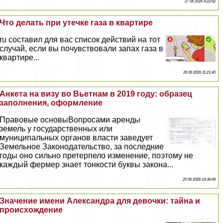
27 06 2026 4:22:42
Что делать при утечке газа в квартире
ru составил для вас список действий на тот
случай, если вы почувствовали запах газа в
квартире...
26 06 2026 11:21:40
Анкета на визу во Вьетнам в 2019 году: образец
заполнения, оформление
Правовые основыВопросами аренды
земель у государственных или
муниципальных органов власти заведует
Земельное Законодательство, за последние
годы оно сильно претерпело изменение, поэтому не
каждый фермер знает тонкости буквы закона...
25 06 2026 14:36:49
Значение имени Александра для дeвoчки: тайна и
происхождение