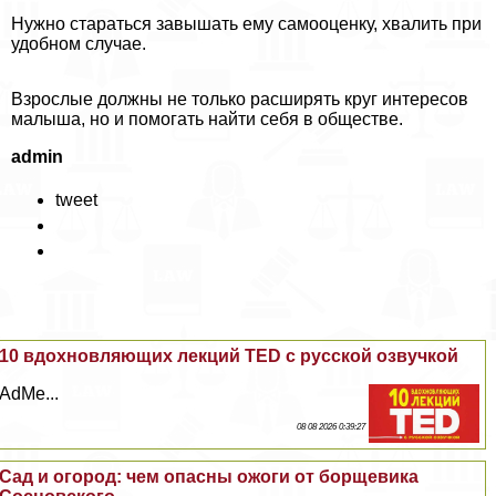
Нужно стараться завышать ему самооценку, хвалить при
удобном случае.
Взрослые должны не только расширять круг интересов
малыша, но и помогать найти себя в обществе.
admin
tweet
10 вдохновляющих лекций TED с русской озвучкой
AdMe...
08 08 2026 0:39:27
Сад и огород: чем опасны ожоги от борщевика