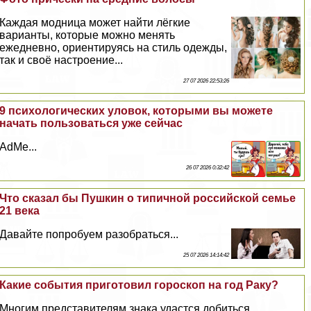
Каждая модница может найти лёгкие
варианты, которые можно менять
ежедневно, ориентируясь на стиль одежды,
так и своё настроение...
27 07 2026 22:53:26
9 психологических уловок, которыми вы можете
начать пользоваться уже сейчас
AdMe...
26 07 2026 0:32:42
Что сказал бы Пушкин о типичной российской семье
21 века
Давайте попробуем разобраться...
25 07 2026 14:14:42
Какие события приготовил гороскоп на год Paку?
Многим представителям знака удастся добиться