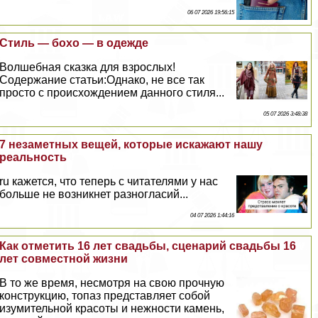
06 07 2026 19:56:15
Стиль — бохо — в одежде
Волшебная сказка для взрослых!
Содержание статьи:Однако, не все так
просто с происхождением данного стиля...
05 07 2026 3:48:38
7 незаметных вещей, которые искажают нашу
реальность
ru кажется, что теперь с читателями у нас
больше не возникнет разногласий...
04 07 2026 1:44:16
Как отметить 16 лет свадьбы, сценарий свадьбы 16
лет совместной жизни
В то же время, несмотря на свою прочную
конструкцию, топаз представляет собой
изумительной красоты и нежности камень,