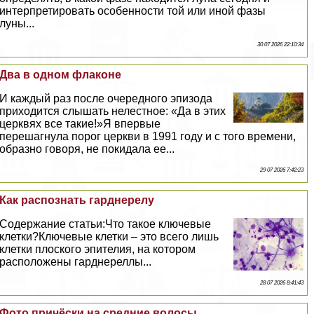
интерпретировать особенности той или иной фазы
луны...
30 07 2026 22:10:34
Два в одном флаконе
И каждый раз после очередного эпизода
приходится слышать нелестное: «Да в этих
церквях все такие!»Я впервые
перешагнула порог церкви в 1991 году и с того времени,
образно говоря, не покидала ее...
29 07 2026 7:42:23
Как распознать гарднерелу
Содержание статьи:Что такое ключевые
клетки?Ключевые клетки – это всего лишь
клетки плоского эпителия, на котором
расположены гарднереллы...
28 07 2026 8:41:43
Фото причёски на средние волосы