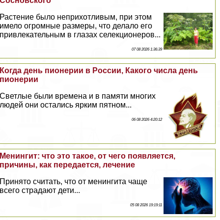
Сосновского
Растение было неприхотливым, при этом
имело огромные размеры, что делало его
привлекательным в глазах селекционеров...
07 08 2026 1:36:39
Когда день пионерии в России, Какого числа день
пионерии
Светлые были времена и в памяти многих
людей они остались ярким пятном...
06 08 2026 4:20:12
Менингит: что это такое, от чего появляется,
причины, как передается, лечение
Принято считать, что от менингита чаще
всего страдают дети...
05 08 2026 19:19:11