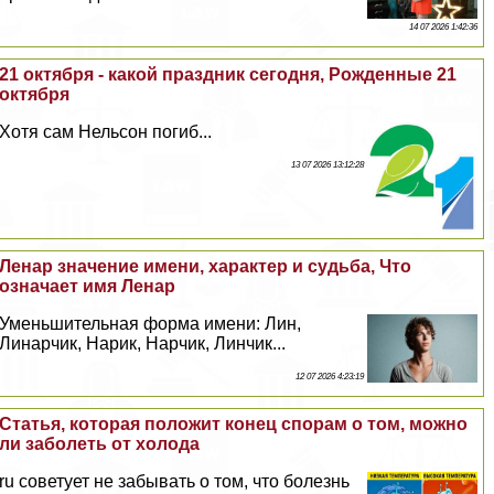
14 07 2026 1:42:36
21 октября - какой праздник сегодня, Рожденные 21
октября
Хотя сам Нельсон погиб...
13 07 2026 13:12:28
Ленар значение имени, хаpaктер и судьба, Что
означает имя Ленар
Уменьшительная форма имени: Лин,
Линарчик, Нарик, Нарчик, Линчик...
12 07 2026 4:23:19
Статья, которая положит конец спорам о том, можно
ли заболеть от холода
ru советует не забывать о том, что болезнь