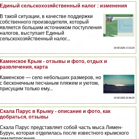
Единый сельскохозяйственный налог : изменения
В такой ситуации, в качестве поддержки
собственного производителя, который
является большим источником поступления
налогов, выступает Единый
сельскохозяйственный налог...
04 08 2026 17:23:24
Каменское Крым - отзывы и фото, отдых и
развлечения, карта
Каменское — село небольших размеров, но
с бесконечным песчаным пляжем и уютом,
присущим только ему...
03 08 2026 22:46:29
Скала Парус в Крыму - описание и фото, как
добраться, отзывы
Скала Парус представляет собой часть мыса Лимен-
Бурун, которая отделилась после известного крымского
землетрясения...