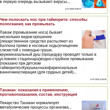
в первую очередь вызывают вирусы...
11 07 2026 20:46:18
Чем полоскать нос при гайморите: способы
полоскания, как промывать
Лаваж (промывание носа) бывает
нескольких видов:орошение
(лекарственное средство распыляют из
баллона прямо в носовые ходы)очищение
слизистой с помощью груши,
кружкиназальный душ (процедуру проводят только в
условиях стационара)водно-струйное промывание
(показано при детском
гайморите)«Кукушка»назофаренгиальные
ванночкиаспирация (для грудных детей)...
10 07 2026 12:59:26
Танакан: показания к применению,
противопоказания, состав, инструкция
Лекарство Танакан нормализует
метаболические процессы организма...