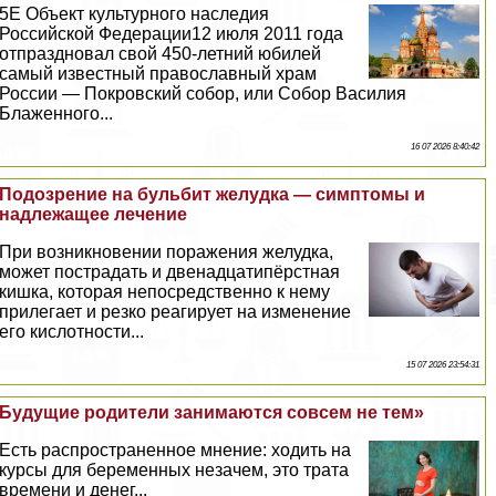
5E Объект культурного наследия
Российской Федерации12 июля 2011 года
отпраздновал свой 450-летний юбилей
самый известный православный храм
России — Покровский собор, или Собор Василия
Блаженного...
16 07 2026 8:40:42
Подозрение на бульбит желудка — симптомы и
надлежащее лечение
При возникновении поражения желудка,
может пострадать и двенадцатипёрстная
кишка, которая непосредственно к нему
прилегает и резко реагирует на изменение
его кислотности...
15 07 2026 23:54:31
Будущие родители занимаются совсем не тем»
Есть распространенное мнение: ходить на
курсы для беременных незачем, это трата
времени и денег...