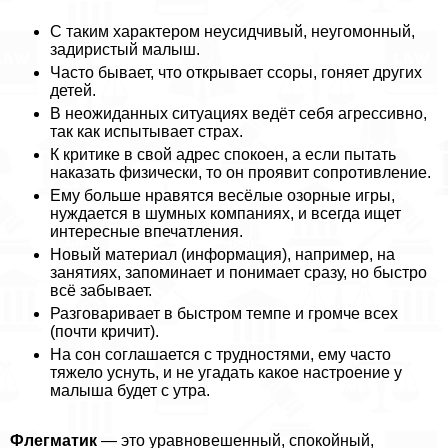
С таким хаpaктером неусидчивый, неугомонный,
задиристый малыш.
Часто бывает, что открывает ссоры, гоняет других
детей.
В неожиданных ситуациях ведёт себя агрессивно,
так как испытывает страх.
К критике в свой адрес спокоен, а если пытать
наказать физически, то он проявит сопротивление.
Ему больше нравятся весёлые озорные игры,
нуждается в шумных компаниях, и всегда ищет
интересные впечатления.
Новый материал (информация), например, на
занятиях, запоминает и понимает сразу, но быстро
всё забывает.
Разговаривает в быстром темпе и громче всех
(почти кричит).
На сон соглашается с трудностями, ему часто
тяжело уснуть, и не угадать какое настроение у
малыша будет с утра.
Флегматик
— это уравновешенный, спокойный,