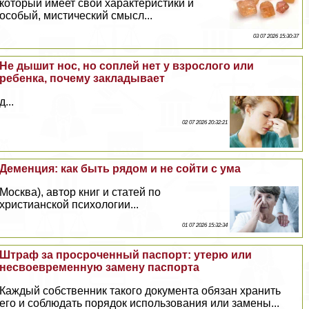
который имеет свои хаpaктеристики и
особый, мистический смысл...
03 07 2026 15:30:37
Не дышит нос, но соплей нет у взрослого или
ребенка, почему закладывает
д...
02 07 2026 20:32:21
Деменция: как быть рядом и не сойти с ума
Москва), автор книг и статей по
христианской психологии...
01 07 2026 15:32:34
Штраф за просроченный паспорт: утерю или
несвоевременную замену паспорта
Каждый собственник такого документа обязан хранить
его и соблюдать порядок использования или замены...