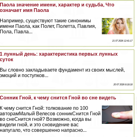
Паола значение имени, хаpaктер и судьба, Что
означает имя Паола
Например, существуют такие синонимы
имени Паола, как Полет, Полетта, Павлия,
Пола, Павла...
21 07 2026 12:41:17
1 лунный день: хаpaктеристика первых лунных
суток
Вы словно закладываете фундамент из своих мыслей,
эмоций и поступков...
20 07 2026 8:18:18
Сонник Гной, к чему снится Гной во сне видеть
К чему снится Гной: толкование по 100
авторамМалый Велесов сонникСнится Гной
во снеСнится гной? Возможно, когда вы
видели гной, и это сновидение вас
напугало, что совершенно напрасно...