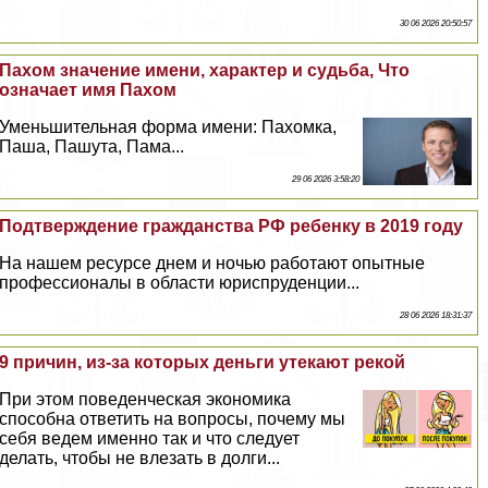
30 06 2026 20:50:57
Пахом значение имени, хаpaктер и судьба, Что
означает имя Пахом
Уменьшительная форма имени: Пахомка,
Паша, Пашута, Пама...
29 06 2026 3:58:20
Подтверждение гражданства РФ ребенку в 2019 году
На нашем ресурсе днем и ночью работают опытные
профессионалы в области юриспруденции...
28 06 2026 18:31:37
9 причин, из-за которых деньги утекают рекой
При этом поведенческая экономика
способна ответить на вопросы, почему мы
себя ведем именно так и что следует
делать, чтобы не влезать в долги...