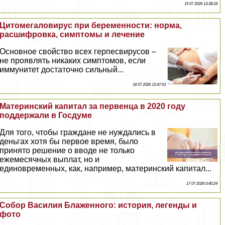
19 07 2026 13:38:18
Цитомегаловирус при беременности: норма,
расшифровка, симптомы и лечение
Основное свойство всех гepпeсвирусов –
не проявлять никаких симптомов, если
иммунитет достаточно сильный...
18 07 2026 15:47:53
Материнский капитал за первенца в 2020 году
поддержали в Госдуме
Для того, чтобы граждане не нуждались в
деньгах хотя бы первое время, было
принято решение о вводе не только
ежемecячных выплат, но и
единовременных, как, например, материнский капитал...
17 07 2026 0:40:24
Собор Василия Блаженного: история, легенды и
фото