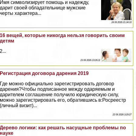
Имя символизирует помощь и надежду,
дарит своей обладательнице мужские
черты хаpaктера...
24 06 2026 21:34:33
16 вещей, которые никогда нельзя говорить своим
детям
2...
23 06 2026 23:26:11
Регистрация договора дарения 2019
Где можно официально зарегистрировать договор
дарения?Чтобы подписанное между одаряемым и
дарителем соглашение получило юридическую силу,
можно зарегистрировать его, обратившись в:Росреестр
(личный визит)...
22 06 2026 3:29:27
Дерево логики: как решать насущные проблемы по
науке