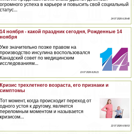
огромного успеха в карьере и повысить свой социальный
статус...
24 07 2026 6:39:48
14 ноября - какой праздник сегодня, Рожденные 14
ноября
Уже значительно позже правом на
производство инсулина воспользовался
Канадский совет по медицинским
исследованиям...
23 07 2026 8:26:21
Кризис трехлетнего возраста, его признаки и
симптомы
Тот момент, когда происходит переход от
одного устоя к другому, является
переломным моментом и называется
кризисом...
22 07 2026 6:58:53