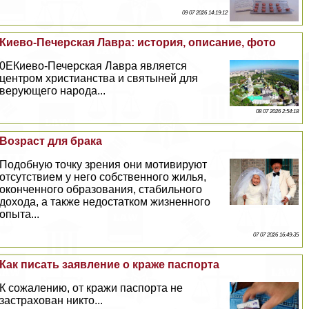
09 07 2026 14:19:12
Киево-Печерская Лавра: история, описание, фото
0EКиево-Печерская Лавра является
центром христианства и святыней для
верующего народа...
08 07 2026 2:54:18
Возраст для бpaка
Подобную точку зрения они мотивируют
отсутствием у него собственного жилья,
оконченного образования, стабильного
дохода, а также недостатком жизненного
опыта...
07 07 2026 16:49:35
Как писать заявление о краже паспорта
К сожалению, от кражи паспорта не
застрахован никто...