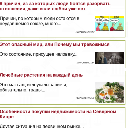
8 причин, из-за которых люди боятся разорвать
отношения, даже если любви уже нет
Причин, по которым люди остаются в
неудавшемся союзе, много...
15 07 2026 12:19:53
Этот опасный мир, или Почему мы тревожимся
Это состояние, присущее человеку...
14 07 2026 0:17:54
Лечебные растения на каждый день
Это массаж, иглоукалывание и,
обязательно, травы...
13 07 2026 22:34:48
Особенности покупки недвижимости на Северном
Кипре
Другая ситуация на первичном рынке...