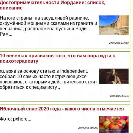
Достопримечательности Иордании: список,
описание
На юге страны, на засушливой равнине,
окружённой мощными скалами из гранита и
песчаника, расположена пустыня Вади-
Рам...
24 06 2026 11:30:59
10 неявных признаков того, что вам пора идти к
психотерапевту
ru, взяв за основу статью в Independent,
собрал 10 самых часто встречающихся
признаков, с которыми действительно стоит
обратиться к специалисту...
23 06 2026 4:16:46
Яблочный спас 2020 года - какого числа отмечается
Фото: pxhere...
22 06 2026 21:39:28