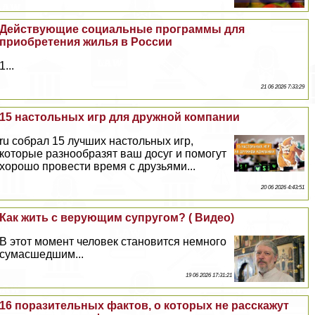
Действующие социальные программы для
приобретения жилья в России
1...
21 06 2026 7:33:29
15 настольных игр для дружной компании
ru собрал 15 лучших настольных игр,
которые разнообразят ваш досуг и помогут
хорошо провести время с друзьями...
20 06 2026 4:43:51
Как жить с верующим супругом? ( Видео)
В этот момент человек становится немного
cyмacшедшим...
19 06 2026 17:31:21
16 поразительных фактов, о которых не расскажут