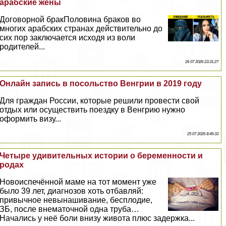
арабские жены
Договорной бpaкПоловина бpaков во
многих арабских странах действительно до
сих пор заключается исходя из воли
родителей...
26 07 2026 23:31:27
Онлайн запись в посольство Венгрии в 2019 году
Для граждан России, которые решили провести свой
отдых или осуществить поездку в Венгрию нужно
оформить визу...
25 07 2026 8:49:33
Четыре удивительных истории о беременности и
родах
Новоиспечённой маме на тот момент уже
было 39 лет, диагнозов хоть отбавляй:
привычное невынашивание, бесплодие,
ЗБ, после внематочной одна труба…
Начались у неё боли внизу живота плюс задержка...