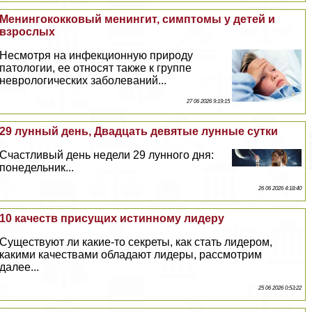
Менингококковый менингит, симптомы у детей и
взрослых
Несмотря на инфекционную природу
патологии, ее относят также к группе
неврологических заболеваний...
27 06 2026 9:19:15
29 лунный день, Двадцать девятые лунные сутки
Счастливый день недели 29 лунного дня:
понедельник...
26 06 2026 4:18:40
10 качеств присущих истинному лидеру
Существуют ли какие-то секреты, как стать лидером,
какими качествами обладают лидеры, рассмотрим
далее...
25 06 2026 0:53:22