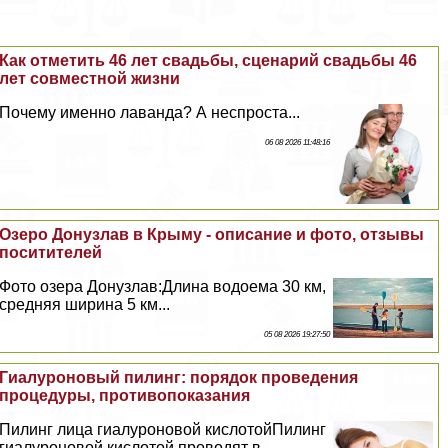
Как отметить 46 лет свадьбы, сценарий свадьбы 46
лет совместной жизни
Почему именно лаванда? А неспроста...
06 08 2026 11:48:16
Озеро Донузлав в Крыму - описание и фото, отзывы
поситителей
Фото озера Донузлав:Длина водоема 30 км,
средняя ширина 5 км...
05 08 2026 19:27:50
Гиалуроновый пилинг: порядок проведения
процедуры, противопоказания
Пилинг лица гиалуроновой кислотойПилинг
гиалуроновой кислотой проводят в