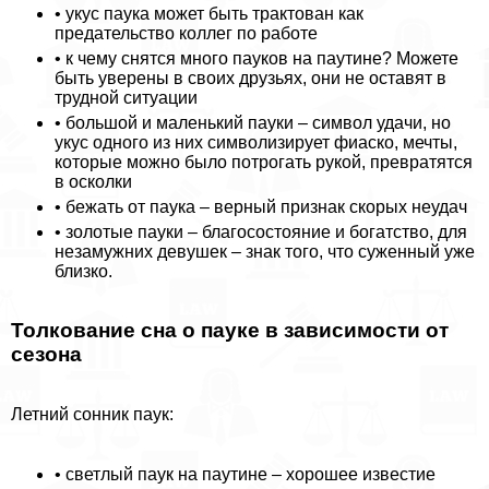
• укус паука может быть тpaктован как
предательство коллег по работе
• к чему снятся много пауков на паутине? Можете
быть уверены в своих друзьях, они не оставят в
трудной ситуации
• большой и маленький пауки – символ удачи, но
укус одного из них символизирует фиаско, мечты,
которые можно было потрогать рукой, превратятся
в осколки
• бежать от паука – верный признак скорых неудач
• золотые пауки – благосостояние и богатство, для
незамужних дeвyшек – знак того, что суженный уже
близко.
Толкование сна о пауке в зависимости от
сезона
Летний сонник паук:
• светлый паук на паутине – хорошее известие