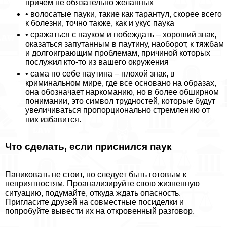
причем не обязательно желанных
• волосатые пауки, такие как тарантул, скорее всего
к болезни, точно также, как и укус паука
• сражаться с пауком и побеждать – хороший знак,
оказаться запyтaнным в паутину, наоборот, к тяжбам
и долгоиграющим проблемам, причиной которых
послужил кто-то из вашего окружения
• сама по себе паутина – плохой знак, в
криминальном мире, где все основано на образах,
она обозначает наркоманию, но в более обширном
понимании, это символ трудностей, которые будут
увеличиваться пропорционально стремлению от
них избавится.
Что сделать, если приснился паук
Паниковать не стоит, но следует быть готовым к
неприятностям. Проанализируйте свою жизненную
ситуацию, подумайте, откуда ждать опасность.
Пригласите друзей на совместные посиделки и
попробуйте вывести их на откровенный разговор.