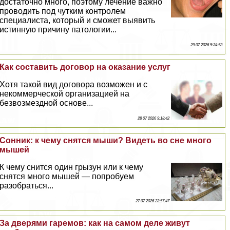
достаточно много, поэтому лечение важно
проводить под чутким контролем
специалиста, который и сможет выявить
истинную причину патологии...
29 07 2026 5:34:53
Как составить договор на оказание услуг
Хотя такой вид договора возможен и с
некоммерческой организацией на
безвозмездной основе...
28 07 2026 9:18:42
Сонник: к чему снятся мыши? Видеть во сне много
мышей
К чему снится один грызун или к чему
снятся много мышей — попробуем
разобраться...
27 07 2026 23:57:47
За дверями гаремов: как на самом деле живут