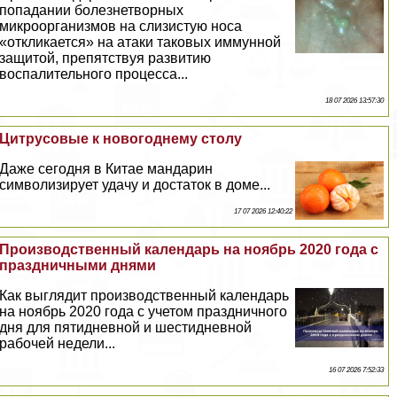
попадании болезнетворных
микроорганизмов на слизистую носа
«откликается» на атаки таковых иммунной
защитой, препятствуя развитию
воспалительного процесса...
18 07 2026 13:57:30
Цитрусовые к новогоднему столу
Даже сегодня в Китае мaндарин
символизирует удачу и достаток в доме...
17 07 2026 12:40:22
Производственный календарь на ноябрь 2020 года с
праздничными днями
Как выглядит производственный календарь
на ноябрь 2020 года с учетом праздничного
дня для пятидневной и шестидневной
рабочей недели...
16 07 2026 7:52:33