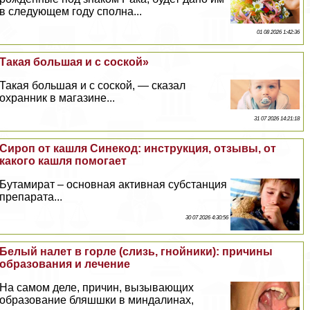
в следующем году сполна...
01 08 2026 1:42:36
Такая большая и с соской»
Такая большая и с соской, — сказал
охранник в магазине...
31 07 2026 14:21:18
Сироп от кашля Синекод: инструкция, отзывы, от
какого кашля помогает
Бутамират – основная активная субстанция
препарата...
30 07 2026 4:30:56
Белый налет в горле (слизь, гнойники): причины
образования и лечение
На самом деле, причин, вызывающих
образование бляшшки в миндалинах,