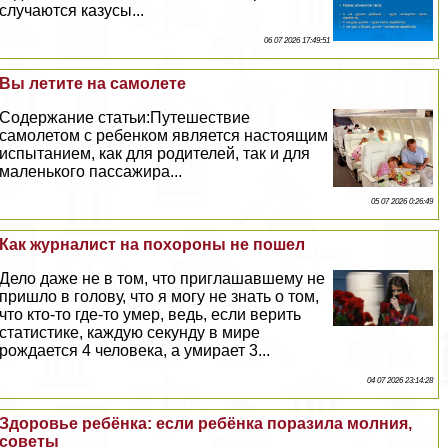
случаются казусы...
06 07 2026 17:49:51
Вы летите на самолете
Содержание статьи:Путешествие
самолетом с ребенком является настоящим
испытанием, как для родителей, так и для
маленького пассажира...
05 07 2026 0:26:49
Как журналист на похороны не пошел
Дело даже не в том, что приглашавшему не
пришло в голову, что я могу не знать о том,
что кто-то где-то умер, ведь, если верить
статистике, каждую секунду в мире
рождается 4 человека, а умирает 3...
04 07 2026 23:14:28
Здоровье ребёнка: если ребёнка поразила молния,
советы