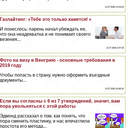
12 07 2026 15:53:39
Газлайтинг: «Тебе это только кажется! »
И понеслось: парень начал убеждать ее,
что она неадекватна и не понимает своего
везения...
11 07 2026 2:57:35
Фото на визу в Венгрию - основные требования в
2019 году
Чтобы попасть в страну, нужно оформить въездные
документы...
10 07 2026 10:46:53
Если вы согласны с 6 из 7 утверждений, значит, вам
пора увольняться с этой работы
Эдмонд рассказал о том, как понять, что
пора сменить пластинку, и нас впечатлила
простота его метода...