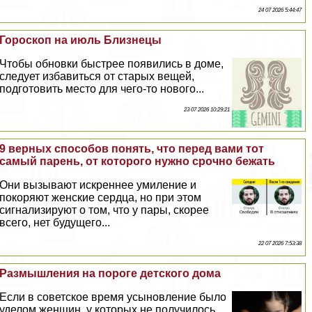
24 07 2026 5:44:47
Гороскоп на июль Близнецы
Чтобы обновки быстрее появились в доме,
следует избавиться от старых вещей,
подготовить место для чего-то нового...
23 07 2026 10:29:21
9 верных способов понять, что перед вами тот
самый парень, от которого нужно срочно бежать
Они вызывают искреннее умиление и
покоряют женские сердца, но при этом
сигнализируют о том, что у пары, скорее
всего, нет будущего...
22 07 2026 7:53:38
Размышления на пороге детского дома
Если в советское время усыновление было
уделом женщин, у которых не получилось