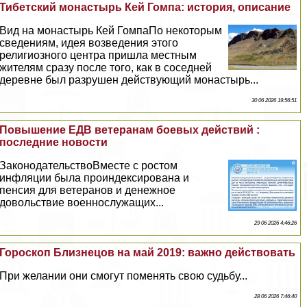
Тибетский монастырь Кей Гомпа: история, описание
Вид на монастырь Кей ГомпаПо некоторым
сведениям, идея возведения этого
религиозного центра пришла местным
жителям сразу после того, как в соседней
деревне был разрушен действующий монастырь...
30 06 2026 19:56:51
Повышение ЕДВ ветеранам боевых действий :
последние новости
ЗаконодательствоВместе с ростом
инфляции была проиндексирована и
пенсия для ветеранов и денежное
довольствие военнослужащих...
29 06 2026 4:46:26
Гороскоп Близнецов на май 2019: важно действовать
При желании они смогут поменять свою судьбу...
28 06 2026 7:46:40