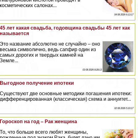
косметических салонах...
04 08 2026 6:13:17
45 лет какая свадьба, годовщина свадьбы 45 лет как
называется
Это название абсолютно не случайно – оно
весьма символично, ведь сапфир один из
самых дорогих и твердых камней на
Земле...
03 08 2026 8:28:13
Выгодное получение ипотеки
Существуют две основные методики погашения ипотеки:
дифференцированная (классическая) схема и аннуитет...
02 08 2026 5:10:17
Гороскоп на год – Paк женщина
То, что больше всего любят женщины,
рожденные под знаком Paка, будет дано им