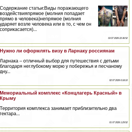
Содержание статьи:Виды поражающего
воздействияпрямое (молния попадает
прямо в человека)непрямое (молния
ударяет возле человека или в то, с чем он
соприкасается)...
03 07 2026 22:36:52
Нужно ли оформлять визу в Ларнаку россиянам
Ларнака – отличный выбор для путешествия с детьми
благодаря неглубокому морю у побережья и песчаному
дну...
02 07 2026 0:18:10
Мемориальный комплекс «Концлагерь Красный» в
Крыму
Территория комплекса занимает приблизительно два
гектара...
01 07 2026 1:29:52