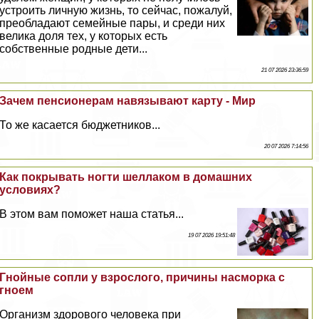
устроить личную жизнь, то сейчас, пожалуй,
преобладают семейные пары, и среди них
велика доля тех, у которых есть
собственные родные дети...
21 07 2026 23:36:59
Зачем пенсионерам навязывают карту - Мир
То же касается бюджетников...
20 07 2026 7:14:56
Как покрывать ногти шеллаком в домашних
условиях?
В этом вам поможет наша статья...
19 07 2026 19:51:48
Гнойные сопли у взрослого, причины насморка с
гноем
Организм здорового человека при