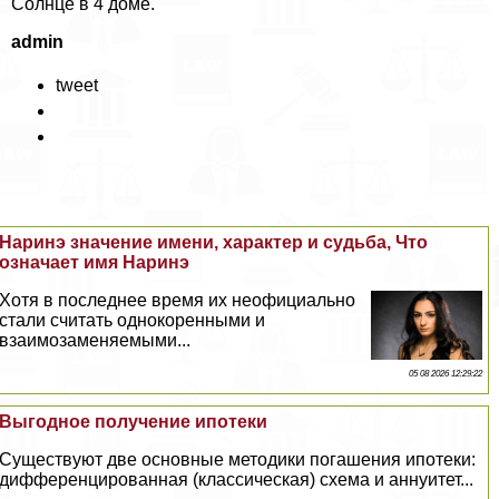
Солнце в 4 доме.
admin
tweet
Наринэ значение имени, хаpaктер и судьба, Что
означает имя Наринэ
Хотя в последнее время их неофициально
стали считать однокоренными и
взаимозаменяемыми...
05 08 2026 12:29:22
Выгодное получение ипотеки
Существуют две основные методики погашения ипотеки:
дифференцированная (классическая) схема и аннуитет...