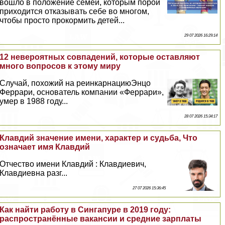
вошло в положение семей, которым порой
приходится отказывать себе во многом,
чтобы просто прокормить детей...
29 07 2026 16:29:14
12 невероятных совпадений, которые оставляют
много вопросов к этому миру
Случай, похожий на реинкарнациюЭнцо
Феррари, основатель компании «Феррари»,
умер в 1988 году...
28 07 2026 15:34:17
Клавдий значение имени, хаpaктер и судьба, Что
означает имя Клавдий
Отчество имени Клавдий : Клавдиевич,
Клавдиевна разг...
27 07 2026 15:36:45
Как найти работу в Сингапуре в 2019 году:
распространённые вакансии и средние зарплаты