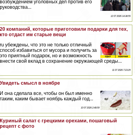
возбуждением уголовных дел против его
руководства...
12 07 2026 14:38:55
20 компаний, которые приготовили подарки для тех,
кто отдаст им старые вещи
ru убеждены, что это не только отличный
способ избавиться от мусора и получить за
это приятный подарок, но и возможность
внести свой вклад в сохранение окружающей среды...
11 07 2026 7:23:29
Увидеть смысл в ноябре
И она сделала все, чтобы он был именно
таким, каким бывает ноябрь каждый год...
10 07 2026 2:48:59
Куриный салат с грецкими орехами, пошаговый
рецепт с фото