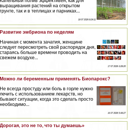
Капельный полив эффективен, как для
выращивания растений на открытом
грунте, так и в теплицах и парниках...
18 07 2026 8:24:11
Развитие эмбриона по неделям
Начиная с момента зачатия, женщине
следует пересмотреть свой распорядок дня,
стараясь больше времени проводить на
свежем воздухе...
17 07 2026 3:28:20
Можно ли беременным применять Биопарокс?
Не всегда простуду или боль в горле нужно
лечить с использованием лекарств, но
бывают ситуации, когда это сделать просто
необходимо...
16 07 2026 5:44:27
Дорогая, это не то, что ты думаешь»