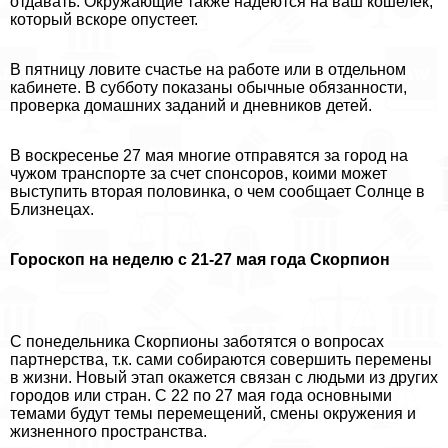
отдавать. Окружающие также надеются на ваш кошелек,
который вскоре опустеет.
В пятницу ловите счастье на работе или в отдельном
кабинете. В субботу показаны обычные обязанности,
проверка домашних заданий и дневников детей.
В воскресенье 27 мая многие отправятся за город на
чужом трaнcпорте за счет спонсоров, коими может
выступить вторая половинка, о чем сообщает Солнце в
Близнецах.
Гороскоп на неделю с 21-27 мая года Скорпион
С понедельника Скорпионы заботятся о вопросах
партнерства, т.к. сами собираются совершить перемены
в жизни. Новый этап окажется связан с людьми из других
городов или стран. С 22 по 27 мая года основными
темами будут темы перемещений, смены окружения и
жизненного прострaнcтва.