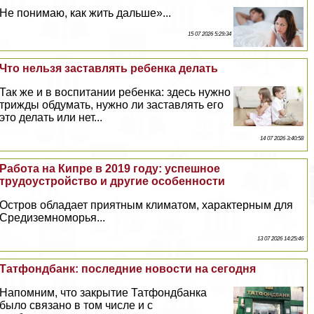
Не понимаю, как жить дальше»...
15 07 2026 5:29:34
Что нельзя заставлять ребенка делать
Так же и в воспитании ребенка: здесь нужно
трижды обдумать, нужно ли заставлять его
это делать или нет...
14 07 2026 3:40:58
Работа на Кипре в 2019 году: успешное
трудоустройство и другие особенности
Остров обладает приятным климатом, хаpaктерным для
Средиземноморья...
13 07 2026 14:25:46
Татфондбанк: последние новости на сегодня
Напомним, что закрытие Татфондбанка
было связано в том числе и с