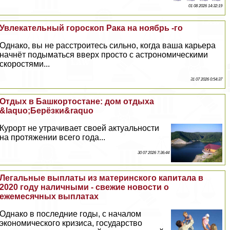
01 08 2026 14:32:19
Увлекательный гороскоп Paка на ноябрь -го
Однако, вы не расстроитесь сильно, когда ваша карьера
начнёт подыматься вверх просто с астрономическими
скоростями...
31 07 2026 0:54:37
Отдых в Башкортостане: дом отдыха
&laquo;Берёзки&raquo
Курорт не утрачивает своей актуальности
на протяжении всего года...
30 07 2026 7:36:44
Легальные выплаты из материнского капитала в
2020 году наличными - свежие новости о
ежемecячных выплатах
Однако в последние годы, с началом
экономического кризиса, государство