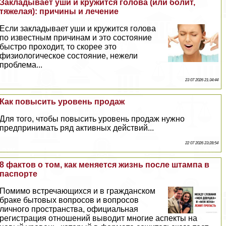
Закладывает уши и кружится голова (или болит,
тяжелая): причины и лечение
Если закладывает уши и кружится голова
по известным причинам и это состояние
быстро проходит, то скорее это
физиологическое состояние, нежели
проблема...
23 07 2026 21:34:44
Как повысить уровень продаж
Для того, чтобы повысить уровень продаж нужно
предпринимать ряд активных действий...
22 07 2026 23:28:54
8 фактов о том, как меняется жизнь после штампа в
паспорте
Помимо встречающихся и в гражданском
бpaке бытовых вопросов и вопросов
личного прострaнcтва, официальная
регистрация отношений выводит многие аспекты на