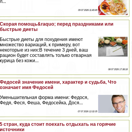
л...
09 07 2026 11:40:49
Скорая помощь&raquo; перед праздниками или
быстрые диеты
Быстрые диеты для похудения имеют
множество вариаций, к примеру, вот
некоторые из них:В течение 3 дней, ваш
рацион будет составлять только отварная
курица без кожи...
08 07 2026 17:38:18
Федосей значение имени, хаpaктер и судьба, Что
означает имя Федосей
Уменьшительная форма имени: Федося,
Федя, Феся, Феша, Федосейка, Дося...
07 07 2026 12:32:35
5 стран, куда стоит поехать отдыхать на горячие
источники