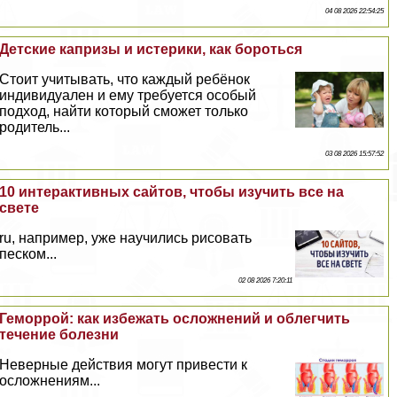
04 08 2026 22:54:25
Детские капризы и истерики, как бороться
Стоит учитывать, что каждый ребёнок
индивидуален и ему требуется особый
подход, найти который сможет только
родитель...
03 08 2026 15:57:52
10 интеpaктивных сайтов, чтобы изучить все на
свете
ru, например, уже научились рисовать
песком...
02 08 2026 7:20:11
Геморрой: как избежать осложнений и облегчить
течение болезни
Неверные действия могут привести к
осложнениям...