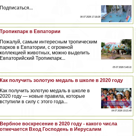
Подписаться...
06 07 2026 17:18:28
Тропикпарк в Евпатории
Пожалуй, самым интересным тропическим
парков в Евпатории, с огромной
коллекцией животных, можно выделить
Евпаторийский Тропикпарк...
05 07 2026 5:40:31
Как получить золотую медаль в школе в 2020 году
Как получить золотую медаль в школе в
2020 году — новые правила, которые
вступили в силу с этого года...
04 07 2026 10:21:40
Вербное воскресение в 2020 году - какого числа
отмечается Вход Господень в Иерусалим