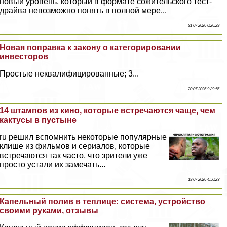
новый уровень, который в формате сожительского тест-
драйва невозможно понять в полной мере...
21 07 2026 0:26:29
Новая поправка к закону о категорировании
инвесторов
Простые неквалифицированные; 3...
20 07 2026 9:39:56
14 штампов из кино, которые встречаются чаще, чем
кактусы в пустыне
ru решил вспомнить некоторые популярные
клише из фильмов и сериалов, которые
встречаются так часто, что зрители уже
просто устали их замечать...
19 07 2026 4:50:23
Капельный полив в теплице: система, устройство
своими руками, отзывы