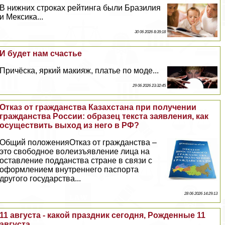
В нижних строках рейтинга были Бразилия
и Мексика...
30 06 2026 8:39:18
И будет нам счастье
Причёска, яркий макияж, платье по моде...
29 06 2026 23:32:45
Отказ от гражданства Казахстана при получении
гражданства России: образец текста заявления, как
осуществить выход из него в РФ?
Общий положенияОтказ от гражданства –
это свободное волеизъявление лица на
оставление подданства стране в связи с
оформлением внутреннего паспорта
другого государства...
28 06 2026 14:29:13
11 августа - какой праздник сегодня, Рожденные 11
августа