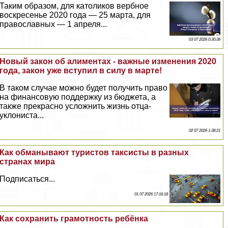
Таким образом, для католиков вербное
воскресенье 2020 года — 25 марта, для
православных — 1 апреля...
03 07 2026 0:30:36
Новый закон об алиментах - важные изменения 2020
года, закон уже вступил в силу в марте!
В таком случае можно будет получить право
на финансовую поддержку из бюджета, а
также прекрасно усложнить жизнь отца-
уклониста...
02 07 2026 1:38:21
Как обманывают туристов таксисты в разных
странах мира
Подписаться...
01 07 2026 17:16:18
Как сохранить грамотность ребёнка