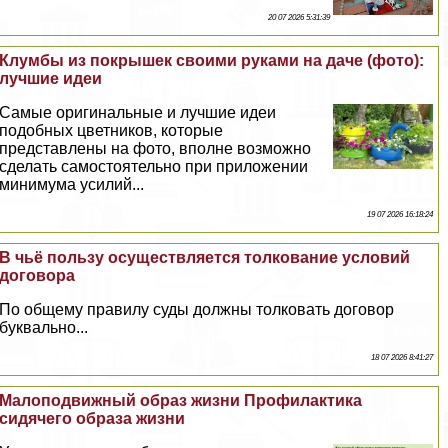
20 07 2026 5:31:39
Клумбы из покрышек своими руками на даче (фото):
лучшие идеи
Самые оригинальные и лучшие идеи
подобных цветников, которые
представлены на фото, вполне возможно
сделать самостоятельно при приложении
минимума усилий...
19 07 2026 16:18:24
В чьё пользу осуществляется толкование условий
договора
По общему правилу суды должны толковать договор
буквально...
18 07 2026 8:41:27
Малоподвижный образ жизни Профилактика
сидячего образа жизни