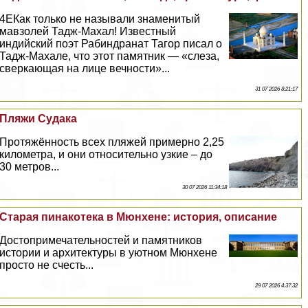
4EКак только не называли знаменитый
мавзолей Тадж-Махал! Известный
индийский поэт Рабиндранат Тагор писал о
Тадж-Махале, что этот памятник — «слеза,
сверкающая на лице вечности»...
31 07 2026 8:21:17
Пляжи Судака
Протяжённость всех пляжей примерно 2,25
километра, и они относительно узкие – до
30 метров...
30 07 2026 11:34:18
Старая пинакотека в Мюнхене: история, описание
Достопримечательностей и памятников
истории и архитектуры в уютном Мюнхене
просто не счесть...
29 07 2026 4:37:32