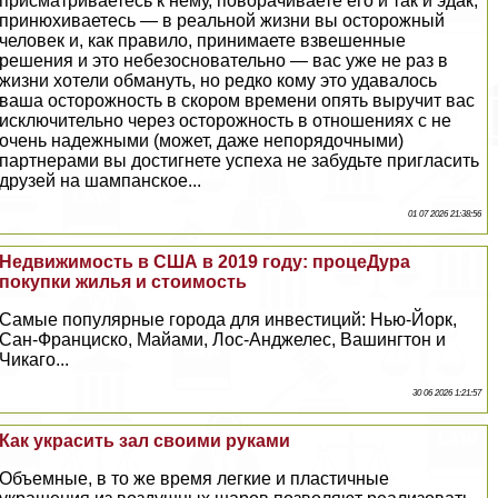
присматриваетесь к нему, поворачиваете его и так и эдак,
принюхиваетесь — в реальной жизни вы осторожный
человек и, как правило, принимаете взвешенные
решения и это небезосновательно — вас уже не раз в
жизни хотели обмануть, но редко кому это удавалось
ваша осторожность в скором времени опять выручит вас
исключительно через осторожность в отношениях с не
очень надежными (может, даже непорядочными)
партнерами вы достигнете успеха не забудьте пригласить
друзей на шампанское...
01 07 2026 21:38:56
Недвижимость в США в 2019 году: процеДypa
покупки жилья и стоимость
Самые популярные города для инвестиций: Нью-Йорк,
Сан-Франциско, Майами, Лос-Анджелес, Вашингтон и
Чикаго...
30 06 2026 1:21:57
Как украсить зал своими руками
Объемные, в то же время легкие и пластичные