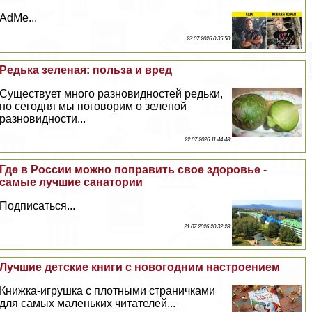
AdMe...
23 07 2026 0:35:50
Редька зеленая: польза и вред
Существует много разновидностей редьки,
но сегодня мы поговорим о зеленой
разновидности...
22 07 2026 11:44:48
Где в России можно поправить свое здоровье -
самые лучшие санатории
Подписаться...
21 07 2026 20:32:28
Лучшие детские книги с новогодним настроением
Книжка-игрушка с плотными страничками
для самых маленьких читателей...