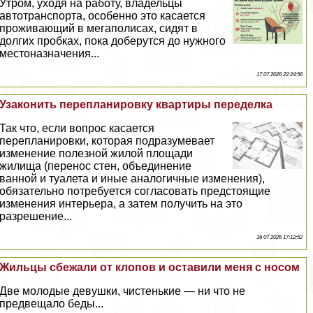
Утром, уходя на работу, владельцы
автотрaнcпорта, особенно это касается
проживающий в мегаполисах, сидят в
долгих пробках, пока доберутся до нужного
местоназначения...
17 07 2026 22:24:56
Узаконить перепланировку квартиры переделка
Так что, если вопрос касается
перепланировки, которая подразумевает
изменение полезной жилой площади
жилища (перенос стен, объединение
ванной и туалета и иные аналогичные изменения),
обязательно потребуется согласовать предстоящие
изменения интерьера, а затем получить на это
разрешение...
16 07 2026 17:12:52
Жильцы сбежали от клопов и оставили меня с носом
Две молодые дeвyшки, чистенькие — ни что не
предвещало беды...