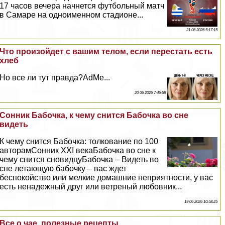
17 часов вечера начнется футбольный матч
в Самаре на одноименном стадионе...
21 06 2026 5:17:15
Что произойдет с вашим телом, если перестать есть
хлеб
Но все ли тут правда?AdMe...
20 06 2026 7:46:58
Сонник Бабочка, к чему снится Бабочка во сне
видеть
К чему снится Бабочка: толкование по 100
авторамСонник XXI векаБабочка во сне к
чему снится сновидцуБабочка – Видеть во
сне летающую бабочку – вас ждет
беспокойство или мелкие домашние неприятности, у вас
есть ненадежный друг или ветреный любовник...
19 06 2026 10:58:25
Все о чае, полезные рецепты