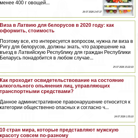
менее 400 г овощей...
26 07 2026 2:47:37
Виза в Латвию для белорусов в 2020 году: как
оформить, стоимость
Поэтому все, кто интересуется вопросом, нужна ли виза в
Ригу для белорусов, должны знать, что разрешение на
въезд в Латвийскую Республику для граждан Республики
Беларусь понадобится в любом случае...
25 07 2026 15:22:10
Как проходит освидетельствование на состояние
алкогольного опьянения лиц, управляющих
трaнcпортными средствами?
Данное административное правонарушение относится к
категории общественно опасных и согласно ч...
24 07 2026 1:55:10
10 стран мира, которые представляют мужскую
красоту совсем по-разному