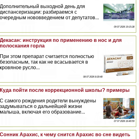
Дополнительный выходной день для
диспансеризации: разбираемся с
очередным нововведением от депутатов...
09 07 2026 19:15:38
Декасан: инструкция по применению в нос и для
полоскания горла
При этом препарат считается полностью
безопасным, так как не всасывается в
кровяное русло...
08 07 2026 8:30:48
Куда пойти после коррекционной школы? примеры
С самого рождения родители вынуждены
задумываться о дальнейшей жизни
малыша, включая его образование...
07 07 2026 16:40:59
Сонник Арахис, к чему снится Арахис во сне видеть