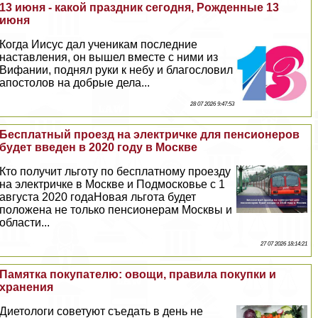
13 июня - какой праздник сегодня, Рожденные 13
июня
Когда Иисус дал ученикам последние
наставления, он вышел вместе с ними из
Вифании, поднял руки к небу и благословил
апостолов на добрые дела...
28 07 2026 9:47:53
Бесплатный проезд на электричке для пенсионеров
будет введен в 2020 году в Москве
Кто получит льготу по бесплатному проезду
на электричке в Москве и Подмосковье с 1
августа 2020 годаНовая льгота будет
положена не только пенсионерам Москвы и
области...
27 07 2026 18:14:21
Памятка покупателю: овощи, правила покупки и
хранения
Диетологи советуют съедать в день не