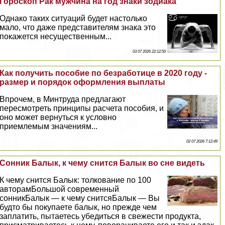
Гороскоп Paк мужчина на год знаки зодиака
Однако таких ситуаций будет настолько
мало, что даже представителям знака это
покажется несущественным...
03 07 2026 22:12:50
Как получить пособие по безработице в 2020 году -
размер и порядок оформления выплаты
Впрочем, в Минтруда предлагают
пересмотреть принципы расчета пособия, и
оно может вернуться к условно
приемлемым значениям...
02 07 2026 7:12:49
Сонник Балык, к чему снится Балык во сне видеть
К чему снится Балык: толкование по 100
авторамБольшой современный
сонникБалык — к чему снитсяБалык — Вы
будто бы покупаете балык, но прежде чем
заплатить, пытаетесь убедиться в свежести продукта,