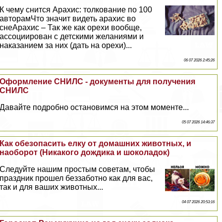
К чему снится Арахис: толкование по 100
авторамЧто значит видеть арахис во
снеАрахис – Так же как орехи вообще,
ассоциирован с детскими желаниями и
наказанием за них (дать на орехи)...
06 07 2026 2:45:26
Оформление СНИЛС - документы для получения
СНИЛС
Давайте подробно остановимся на этом моменте...
05 07 2026 14:46:37
Как обезопасить елку от домашних животных, и
наоборот (Никакого дождика и шоколадок)
Следуйте нашим простым советам, чтобы
праздник прошел беззаботно как для вас,
так и для ваших животных...
04 07 2026 20:53:16