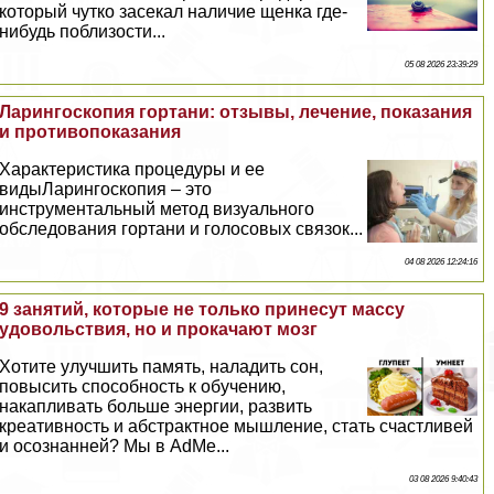
который чутко засекал наличие щенка где-
нибудь поблизости...
05 08 2026 23:39:29
Ларингоскопия гортани: отзывы, лечение, показания
и противопоказания
Хаpaктеристика процедуры и ее
видыЛарингоскопия – это
инструментальный метод визуального
обследования гортани и голосовых связок...
04 08 2026 12:24:16
9 занятий, которые не только принесут массу
удовольствия, но и прокачают мозг
Хотите улучшить память, наладить сон,
повысить способность к обучению,
накапливать больше энергии, развить
креативность и абстpaктное мышление, стать счастливей
и осознанней? Мы в AdMe...
03 08 2026 9:40:43