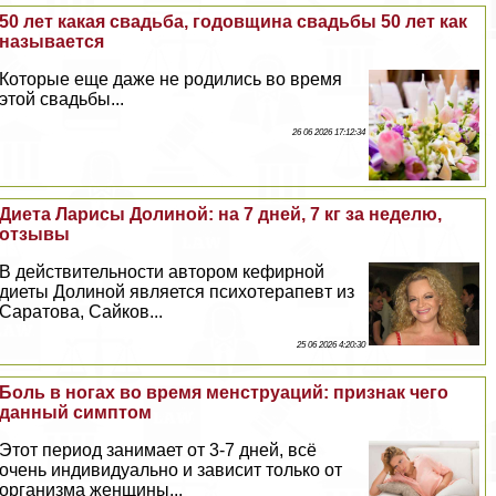
50 лет какая свадьба, годовщина свадьбы 50 лет как
называется
Которые еще даже не родились во время
этой свадьбы...
26 06 2026 17:12:34
Диета Ларисы Долиной: на 7 дней, 7 кг за неделю,
отзывы
В действительности автором кефирной
диеты Долиной является психотерапевт из
Саратова, Сайков...
25 06 2026 4:20:30
Боль в ногах во время мeнcтpуаций: признак чего
данный симптом
Этот период занимает от 3-7 дней, всё
очень индивидуально и зависит только от
организма женщины...