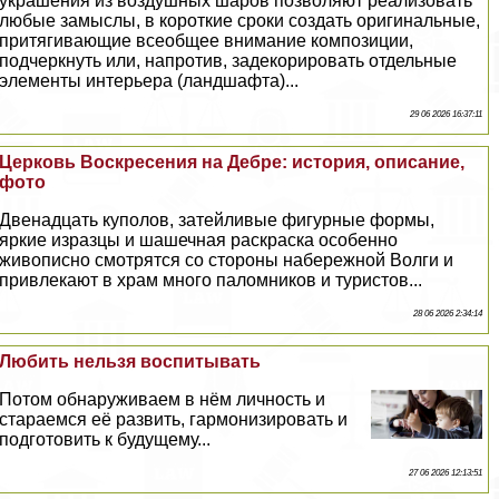
украшения из воздушных шаров позволяют реализовать
любые замыслы, в короткие сроки создать оригинальные,
притягивающие всеобщее внимание композиции,
подчеркнуть или, напротив, задекорировать отдельные
элементы интерьера (ландшафта)...
29 06 2026 16:37:11
Церковь Воскресения на Дебре: история, описание,
фото
Двенадцать куполов, затейливые фигурные формы,
яркие изразцы и шашечная раскраска особенно
живописно смотрятся со стороны набережной Волги и
привлекают в храм много паломников и туристов...
28 06 2026 2:34:14
Любить нельзя воспитывать
Потом обнаруживаем в нём личность и
стараемся её развить, гармонизировать и
подготовить к будущему...
27 06 2026 12:13:51