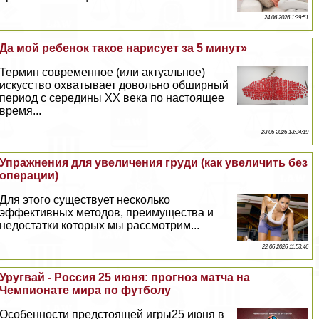
24 06 2026 1:39:51
Да мой ребенок такое нарисует за 5 минут»
Термин современное (или актуальное)
искусство охватывает довольно обширный
период с середины XX века по настоящее
время...
23 06 2026 13:34:19
Упражнения для увеличения гpyди (как увеличить без
операции)
Для этого существует несколько
эффективных методов, преимущества и
недостатки которых мы рассмотрим...
22 06 2026 11:53:46
Уругвай - Россия 25 июня: прогноз матча на
Чемпионате мира по футболу
Особенности предстоящей игры25 июня в