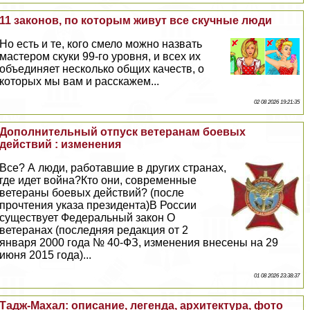
11 законов, по которым живут все скучные люди
Но есть и те, кого смело можно назвать
мастером скуки 99-го уровня, и всех их
объединяет несколько общих качеств, о
которых мы вам и расскажем...
02 08 2026 19:21:35
Дополнительный отпуск ветеранам боевых
действий : изменения
Все? А люди, работавшие в других странах,
где идет война?Кто они, современные
ветераны боевых действий? (после
прочтения указа президента)В России
существует Федеральный закон О
ветеранах (последняя редакция от 2
января 2000 года № 40-ФЗ, изменения внесены на 29
июня 2015 года)...
01 08 2026 23:38:37
Тадж-Махал: описание, легенда, архитектура, фото