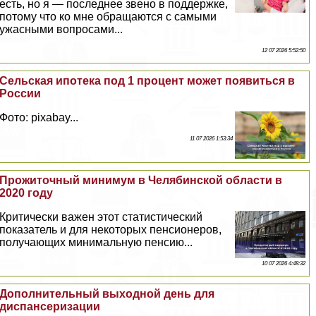
есть, но я — последнее звено в поддержке,
потому что ко мне обращаются с самыми
ужасными вопросами...
12 07 2026 5:52:50
Сельская ипотека под 1 процент может появиться в
России
Фото: pixabay...
11 07 2026 1:53:34
Прожиточный минимум в Челябинской области в
2020 году
Критически важен этот статистический
показатель и для некоторых пенсионеров,
получающих минимальную пенсию...
10 07 2026 4:48:32
Дополнительный выходной день для
диспансеризации