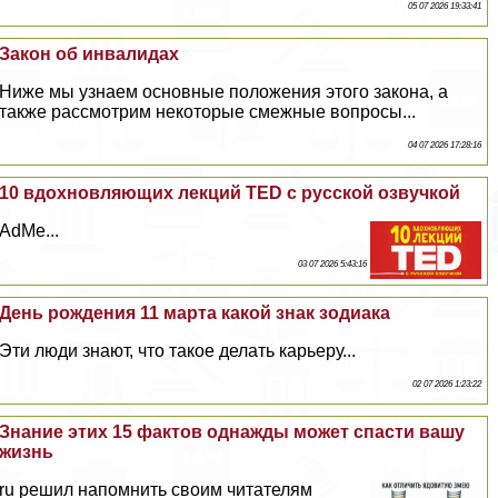
05 07 2026 19:33:41
Закон об инвалидах
Ниже мы узнаем основные положения этого закона, а
также рассмотрим некоторые смежные вопросы...
04 07 2026 17:28:16
10 вдохновляющих лекций TED с русской озвучкой
AdMe...
03 07 2026 5:43:16
День рождения 11 марта какой знак зодиака
Эти люди знают, что такое делать карьеру...
02 07 2026 1:23:22
Знание этих 15 фактов однажды может спасти вашу
жизнь
ru решил напомнить своим читателям