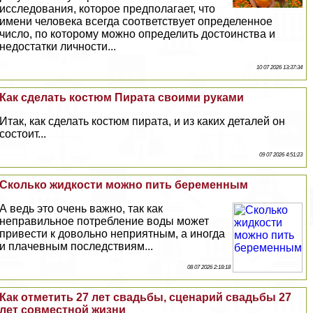
исследования, которое предполагает, что
имени человека всегда соответствует определенное
число, по которому можно определить достоинства и
недостатки личности...
10 07 2026 13:37:34
Как сделать костюм Пирата своими руками
Итак, как сделать костюм пирата, и из каких деталей он
состоит...
09 07 2026 4:51:23
Сколько жидкости можно пить беременным
А ведь это очень важно, так как
неправильное потрeбление воды может
привести к довольно неприятным, а иногда
и плачевным последствиям...
08 07 2026 2:18:18
Как отметить 27 лет свадьбы, сценарий свадьбы 27
лет совместной жизни