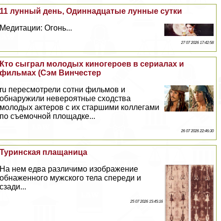
11 лунный день, Одиннадцатые лунные сутки
Медитации: Огонь...
27 07 2026 17:42:58
Кто сыграл молодых киногероев в сериалах и
фильмах (Сэм Винчестер
ru пересмотрели сотни фильмов и
обнаружили невероятные сходства
молодых актеров с их старшими коллегами
по съемочной площадке...
26 07 2026 22:46:30
Туринская плащаница
На нем едва различимо изображение
обнаженного мужского тела спереди и
сзади...
25 07 2026 15:45:16