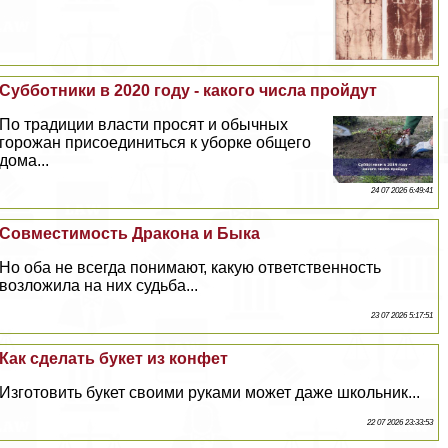
Субботники в 2020 году - какого числа пройдут
По традиции власти просят и обычных
горожан присоединиться к уборке общего
дома...
24 07 2026 6:49:41
Совместимость Дpaкона и Быка
Но оба не всегда понимают, какую ответственность
возложила на них судьба...
23 07 2026 5:17:51
Как сделать букет из конфет
Изготовить букет своими руками может даже школьник...
22 07 2026 23:33:53