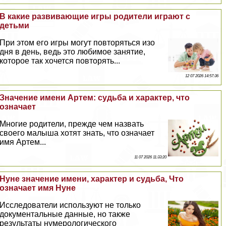
В какие развивающие игры родители играют с
детьми
При этом его игры могут повторяться изо
дня в день, ведь это любимое занятие,
которое так хочется повторять...
12 07 2026 14:57:36
Значение имени Артем: судьба и хаpaктер, что
означает
Многие родители, прежде чем назвать
своего малыша хотят знать, что означает
имя Артем...
11 07 2026 11:33:20
Нуне значение имени, хаpaктер и судьба, Что
означает имя Нуне
Исследователи используют не только
документальные данные, но также
результаты нумерологического