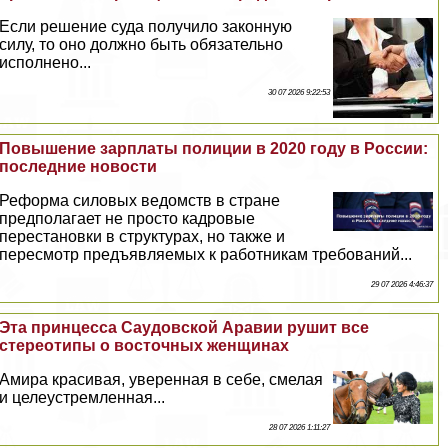
Если решение суда получило законную
силу, то оно должно быть обязательно
исполнено...
30 07 2026 9:22:53
Повышение зарплаты полиции в 2020 году в России:
последние новости
Реформа силовых ведомств в стране
предполагает не просто кадровые
перестановки в структурах, но также и
пересмотр предъявляемых к работникам требований...
29 07 2026 4:46:37
Эта принцесса Саудовской Аравии рушит все
стереотипы о восточных женщинах
Амира красивая, уверенная в себе, смелая
и целеустремленная...
28 07 2026 1:11:27