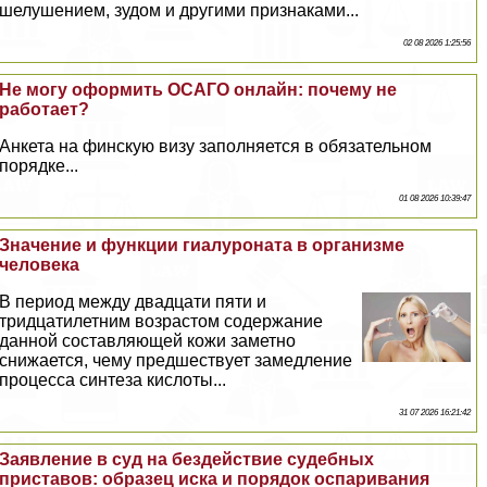
шелушением, зудом и другими признаками...
02 08 2026 1:25:56
Не могу оформить ОСАГО онлайн: почему не
работает?
Анкета на финскую визу заполняется в обязательном
порядке...
01 08 2026 10:39:47
Значение и функции гиалуроната в организме
человека
В период между двадцати пяти и
тридцатилетним возрастом содержание
данной составляющей кожи заметно
снижается, чему предшествует замедление
процесса синтеза кислоты...
31 07 2026 16:21:42
Заявление в суд на бездействие судебных
приставов: образец иска и порядок оспаривания