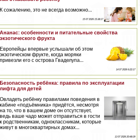
К сожалению, это не всегда возможно...
15 07 2026 15:38:17
Ананас: особенности и питательные свойства
экзотического фрукта
Европейцы впервые услышали об этом
экзотическом фрукте, когда моряки
привезли его с острова Гваделупа...
14 07 2026 6:22:17
Безопасность ребёнка: правила по эксплуатации
лифта для детей
Овладеть ребёнку правилами поведения в
кабине «подъёмника» придётся, несмотря
на то, что в вашем доме он отсутствует,
ведь ваше чадо может отправиться в гости
к родственникам, одноклассникам, которые
живут в многоквартирных домах...
13 07 2026 20:48:39