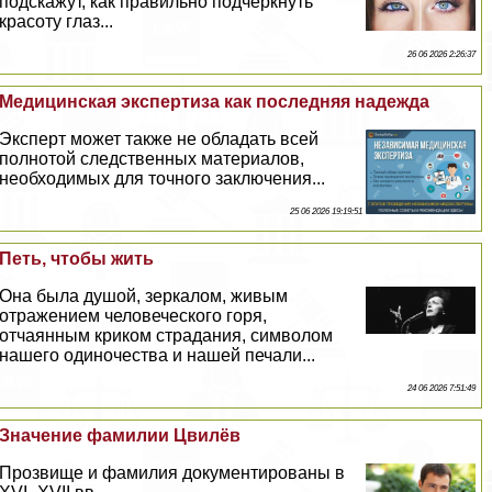
подскажут, как правильно подчеркнуть
красоту глаз...
26 06 2026 2:26:37
Медицинская экспертиза как последняя надежда
Эксперт может также не обладать всей
полнотой следственных материалов,
необходимых для точного заключения...
25 06 2026 19:19:51
Петь, чтобы жить
Она была душой, зеркалом, живым
отражением человеческого горя,
отчаянным криком страдания, символом
нашего одиночества и нашей печали...
24 06 2026 7:51:49
Значение фамилии Цвилёв
Прозвище и фамилия документированы в