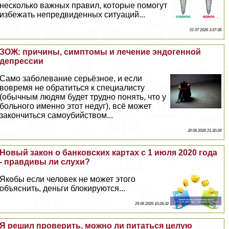
несколько важных правил, которые помогут
избежать непредвиденных ситуаций...
01 07 2026 3:37:38
ЗОЖ: причины, симптомы и лечение эндогенной
депрессии
Само заболевание серьёзное, и если
вовремя не обратиться к специалисту
(обычным людям будет трудно понять, что у
больного именно этот недуг), всё может
закончиться самоубийством...
30 06 2026 21:30:28
Новый закон о банковских картах с 1 июля 2020 года
- правдивы ли слухи?
Якобы если человек не может этого
объяснить, деньги блокируются...
29 06 2026 10:26:32
Я решил проверить, можно ли питаться целую