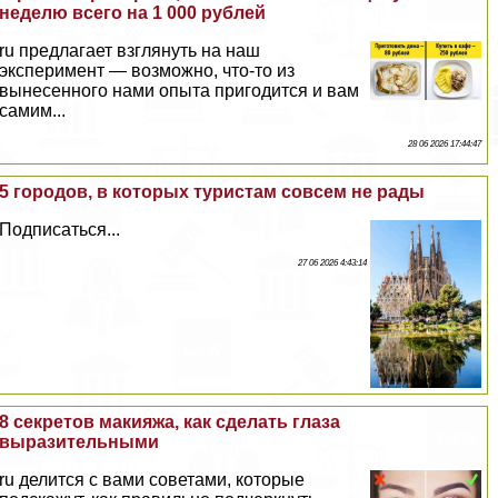
неделю всего на 1 000 рублей
ru предлагает взглянуть на наш
эксперимент — возможно, что-то из
вынесенного нами опыта пригодится и вам
самим...
28 06 2026 17:44:47
5 городов, в которых туристам совсем не рады
Подписаться...
27 06 2026 4:43:14
8 секретов макияжа, как сделать глаза
выразительными
ru делится с вами советами, которые