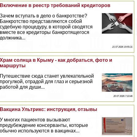
Включение в реестр требований кредиторов
Зачем вступать в дело о банкротстве?
Банкротство представляются собой
судебную процедуру, в которой сводятся
вместе все кредиторы банкротящегося
должника...
21 07 2026 19:55:31
Храм солнца в Крыму - как добраться, фото и
маршруты
Путешествие сюда станет увлекательной
прогулкой, отрадой для глаз и серьезной
работой для души...
20 07 2026 7:10:46
Вакцина Ультрикс: инструкция, отзывы
У многих пациентов вызывают
предубеждение консерванты, которые
обычно используются в вакцинах...