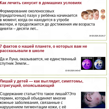
Как лечить синусит в домашних условиях
Формирование околоносовых
(придаточных) пазух у ребёнка начинается
в момент, когда он находится в утробе
матери, и продолжается до достижения им возраста
девяти – десяти лет...
04 08 2026 20:24:17
7 фактов о нашей планете, о которых вам не
рассказывали в школе
Да и Луна, оказывается, не единственный
спутник Земли...
03 08 2026 8:40:43
Лишай у детей — как выглядит, симптомы,
стригущий, опоясывающий
Содержание статьи:Что такое лишай?Это
термин, который объединяет многие
кожные заболевания, связанные с
нарушением пигментации кожи, с её