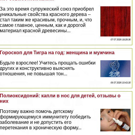
За это время супружеский союз приобрел
уникальные свойства красного дерева –
стал таким же красивым, прочным, и, что
самое главное, ценным, как и дорогой
материал красной древесины...
07 07 2026 18:28:36
Гороскоп для Тигра на год: женщина и мужчина
Будьте взрослее! Учитесь прощать ошибки
других и конструктивно выяснять
отношения, не повышая тон...
06 07 2026 10:43:30
Полиоксидоний: капли в нос для детей, отзывы о
них
Поэтому важно помочь детскому
формирующемуся иммунитету победить
заболевание и не допустить его
перетекания в хроническую форму...