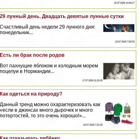
19 07 2026 14:44:17
29 лунный день, Двадцать девятые лунные сутки
Счастливый день недели 29 лунного дня:
понедельник...
18 07 2026 7:50:53
Есть ли бpaк после родов
Вот пахнущие яблоком и холодным морем
поцелуи в Нормaндии...
17 07 2026 11:23:39
Как одеться на природу?
Данный тренд можно охаpaктеризовать как
«если в джинсах много дырочек и много
потертостей, то это очень хорошо!»...
16 07 2026 7:21:30
Как отказывать ребёнку