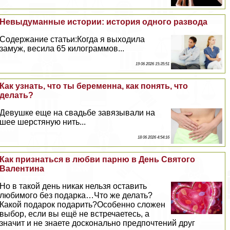
Невыдуманные истории: история одного развода
Содержание статьи:Когда я выходила
замуж, весила 65 килограммов...
19 06 2026 15:35:51
Как узнать, что ты беременна, как понять, что
делать?
Дeвyшке еще на свадьбе завязывали на
шее шерстяную нить...
18 06 2026 4:54:16
Как признаться в любви парню в День Святого
Валентина
Но в такой день никак нельзя оставить
любимого без подарка…Что же делать?
Какой подарок подарить?Особенно сложен
выбор, если вы ещё не встречаетесь, а
значит и не знаете досконально предпочтений друг