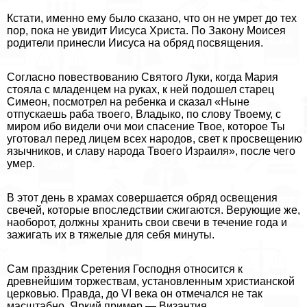
Кстати, именно ему было сказано, что он не умрет до тех
пор, пока не увидит Иисуса Христа. По Закону Моисея
родители принесли Иисуса на обряд посвящения.
Согласно повествованию Святого Луки, когда Мария
стояла с младенцем на руках, к ней подошел старец
Симеон, посмотрел на ребенка и сказал «Ныне
отпускаешь paба твоего, Владыко, по слову Твоему, с
миром ибо видели очи мои спасение Твое, которое Ты
уготовал перед лицем всех народов, свет к просвещению
язычников, и славу народа Твоего Израиля», после чего
умер.
В этот день в храмах совершается обряд освещения
свечей, которые впоследствии сжигаются. Верующие же,
наоборот, должны хранить свои свечи в течение года и
зажигать их в тяжелые для себя минуты.
Сам праздник Сретения Господня относится к
древнейшим торжествам, установленным христианской
церковью. Правда, до VI века он отмечался не так
масштабно. Яркий пример — Византия.