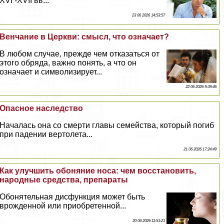
XVI -XVII вв...
23 06 2026 14:53:57
Венчание в Церкви: смысл, что означает?
В любом случае, прежде чем отказаться от
этого обряда, важно понять, а что он
означает и символизирует...
22 06 2026 9:39:46
Опасное наследство
Началась она со cмepти главы семейства, который погиб
при падении вертолета...
21 06 2026 17:24:49
Как улучшить обоняние носа: чем восстановить,
народные средства, препараты
Обонятельная дисфункция может быть
врожденной или приобретенной...
20 06 2026 11:51:21