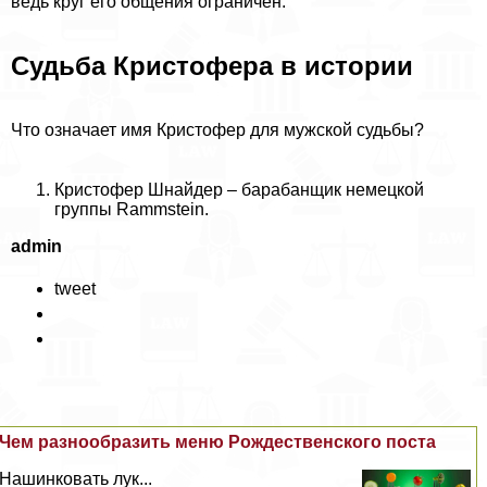
ведь круг его общения ограничен.
Судьба Кристофера в истории
Что означает имя Кристофер для мужской судьбы?
Кристофер Шнайдер – баpaбанщик немецкой
группы Rammstein.
admin
tweet
Чем разнообразить меню Рождественского поста
Нашинковать лук...