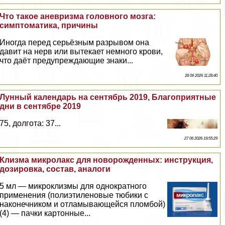
Что такое аневризма головного мозга:
симптоматика, причины
Иногда перед серьёзным разрывом она
давит на нерв или вытекает немного крови,
что даёт предупреждающие знаки...
28 06 2026 11:28:40
Лунный календарь на сентябрь 2019, Благоприятные
дни в сентябре 2019
75, долгота: 37...
27 06 2026 19:55:29
Клизма микролакс для новорожденных: инструкция,
дозировка, состав, аналоги
5 мл — микроклизмы для однократного
применения (полиэтиленовые тюбики с
наконечником и отламывающейся пломбой)
(4) — пачки картонные...