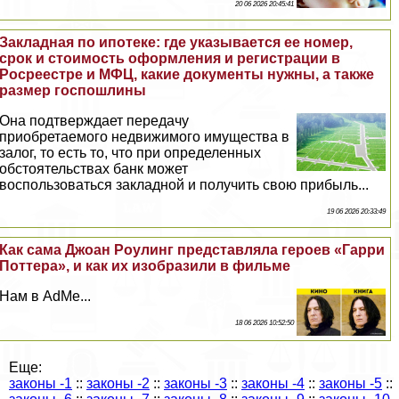
20 06 2026 20:45:41
Закладная по ипотеке: где указывается ее номер,
срок и стоимость оформления и регистрации в
Росреестре и МФЦ, какие документы нужны, а также
размер госпошлины
Она подтверждает передачу
приобретаемого недвижимого имущества в
залог, то есть то, что при определенных
обстоятельствах банк может
воспользоваться закладной и получить свою прибыль...
19 06 2026 20:33:49
Как сама Джоан Роулинг представляла героев «Гарри
Поттера», и как их изобразили в фильме
Нам в AdMe...
18 06 2026 10:52:50
Еще:
законы -1
::
законы -2
::
законы -3
::
законы -4
::
законы -5
::