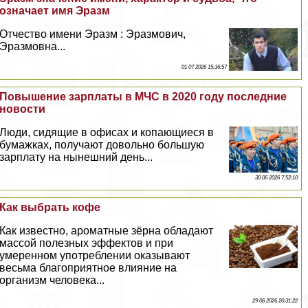
означает имя Эразм
Отчество имени Эразм : Эразмович,
Эразмовна...
01 07 2026 15:16:57
Повышение зарплаты в МЧС в 2020 году последние
новости
Люди, сидящие в офисах и копающиеся в
бумажках, получают довольно большую
зарплату на нынешний день...
30 06 2026 7:52:10
Как выбрать кофе
Как известно, ароматные зёрна обладают
массой полезных эффектов и при
умеренном употрeблении оказывают
весьма благоприятное влияние на
организм человека...
29 06 2026 20:31:22