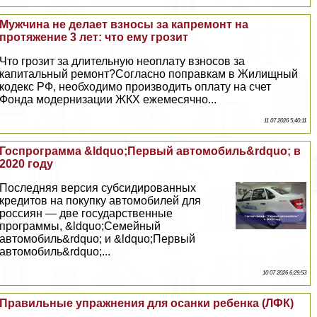
Мужчина не делает взносы за капремонт на
протяжение 3 лет: что ему грозит
Что грозит за длительную неоплату взносов за
капитальный ремонт?Согласно поправкам в Жилищный
кодекс РФ, необходимо производить оплату на счет
Фонда модернизации ЖКХ ежемecячно...
11 07 2026 5:40:11
Госпрограмма &ldquo;Первый автомобиль&rdquo; в
2020 году
Последняя версия субсидированных
кредитов на покупку автомобилей для
россиян — две государственные
программы, &ldquo;Семейный
автомобиль&rdquo; и &ldquo;Первый
автомобиль&rdquo;...
10 07 2026 6:29:53
Правильные упражнения для осанки ребенка (ЛФК)