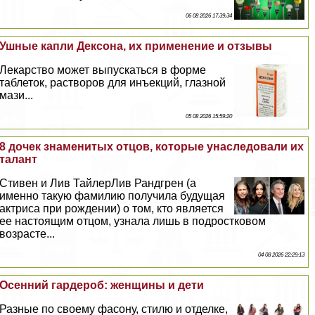
06 08 2026 17:39:34
Ушные капли Дексона, их применение и отзывы
Лекарство может выпускаться в форме
таблеток, растворов для инъекций, глазной
мази...
05 08 2026 15:59:20
8 дочек знаменитых отцов, которые унаследовали их
талант
Стивен и Лив ТайлерЛив Рандгрен (а
именно такую фамилию получила будущая
актриса при рождении) о том, кто является
ее настоящим отцом, узнала лишь в подростковом
возрасте...
04 08 2026 22:29:13
Осенний гардероб: женщины и дети
Разные по своему фасону, стилю и отделке,