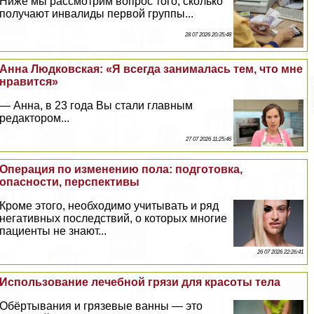
Ниже мы рассмотрим вопрос того, сколько
получают инвалиды первой группы...
28 07 2026 20:35:48
Анна Людковская: «Я всегда занималась тем, что мне
нравится»
— Анна, в 23 года Вы стали главным
редактором...
27 07 2026 11:25:46
Операция по изменению пола: подготовка,
опасности, перспективы
Кроме этого, необходимо учитывать и ряд
негативных последствий, о которых многие
пациенты не знают...
26 07 2026 22:26:41
Использование лечебной грязи для красоты тела
Обёртывания и грязевые ванны — это