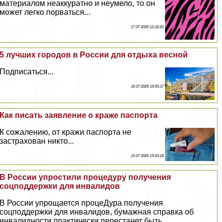
материалом неаккуратно и неумело, то он
может легко порваться...
17 07 2026 12:32:43
5 лучших городов в России для отдыха весной
Подписаться...
16 07 2026 19:55:37
Как писать заявление о краже паспорта
К сожалению, от кражи паспорта не
застрахован никто...
15 07 2026 15:53:18
В России упростили процедуру получения
соцподдержки для инвалидов
В России упрощается процеДypa получения
соцподдержки для инвалидов, бумажная справка об
инвалидности пpaктически перестанет быть