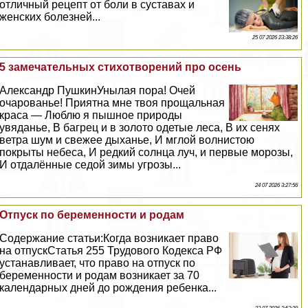
отличный рецепт от боли в суставах и
женских болезней...
25 07 2026 23:38:26
5 замечательных стихотворений про осень
Александр ПушкинУнылая пора! Очей
очарованье! Приятна мне твоя прощальная
краса — Люблю я пышное природы
увяданье, В багрец и в золото одетые леса, В их сенях
ветра шум и свежее дыханье, И мглой волнистою
покрыты небеса, И редкий солнца луч, и первые морозы,
И отдалённые седой зимы угрозы...
24 07 2026 3:27:56
Отпуск по беременности и родам
Содержание статьи:Когда возникает право
на отпускСтатья 255 Трудового Кодекса РФ
устанавливает, что право на отпуск по
беременности и родам возникает за 70
календарных дней до рождения ребенка...