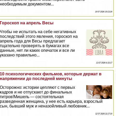
необходимым документом...
14 07 2026 19:13:24
Гороскоп на апрель Весы
Чтобы не испытать на себе негативных
последствий этого явления, гороскоп на
апрель года для Весы предлагает
тщательно проверять в бумагах все
данные, нет ли каких опечаток и все ли
указано правильно...
13 07 2026 6:33:17
10 психологических фильмов, которые держат в
напряжении до последней минуты
Осторожно: истории цепляют с первых
кадров и не отпускают до финальных
титров!Мишель — состоятельная
разведенная женщина, у нее есть карьера, взрослый
сын, бывший муж и неназойливый любовник...
12 07 2026 11:17:19