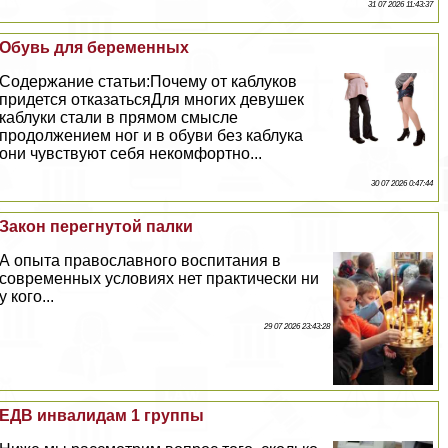
31 07 2026 11:43:37
Обувь для беременных
Содержание статьи:Почему от каблуков
придется отказатьсяДля многих дeвyшек
каблуки стали в прямом смысле
продолжением ног и в обуви без каблука
они чувствуют себя некомфортно...
30 07 2026 0:47:44
Закон перегнутой палки
А опыта православного воспитания в
современных условиях нет пpaктически ни
у кого...
29 07 2026 23:43:28
ЕДВ инвалидам 1 группы