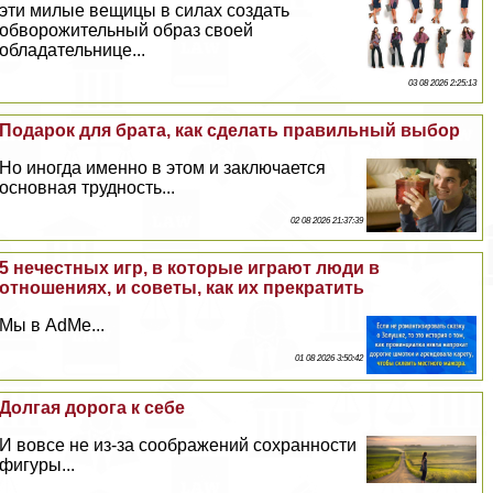
эти милые вещицы в силах создать
обворожительный образ своей
обладательнице...
03 08 2026 2:25:13
Подарок для брата, как сделать правильный выбор
Но иногда именно в этом и заключается
основная трудность...
02 08 2026 21:37:39
5 нечестных игр, в которые играют люди в
отношениях, и советы, как их прекратить
Мы в AdMe...
01 08 2026 3:50:42
Долгая дорога к себе
И вовсе не из-за соображений сохранности
фигуры...