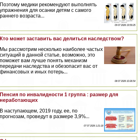
Поэтому медики рекомендуют выполнять
упражнения для осанки детям с самого
раннего возраста...
09 07 2026 19:59:35
Кто может заставить вас делиться наследством?
Мы рассмотрим несколько наиболее частых
ситуаций в данной статье, возможно, это
поможет вам лучше понять механизм
передачи наследства и обезопасит вас от
финансовых и иных потерь...
08 07 2026 10:36:54
Пенсия по инвалидности 1 группа : размер для
неработающих
В наступающем, 2019 году, ее, по
прогнозам, проведут в размере 3,9%...
07 07 2026 1:21:18