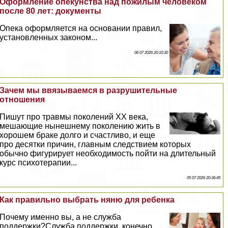
Оформление опекунства над пожилым человеком
после 80 лет: документы
Опека оформляется на основании правил,
установленных законом...
06 07 2026 20:10:30
Зачем мы ввязываемся в разрушительные
отношения
Пишут про травмы поколений XX века,
мешающие нынешнему поколению жить в
хорошем бpaке долго и счастливо, и еще
про десятки причин, главным следствием которых
обычно фигурирует необходимость пойти на длительный
курс психотерапии...
05 07 2026 20:36:45
Как правильно выбрать няню для ребенка
Почему именно вы, а не служба
поддержки?Служба поддержки, конечно,