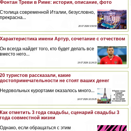
Фонтан Треви в Риме: история, описание, фото
Столица современной Италии, безусловно,
прекрасна...
20 07 2026 5:59:59
Хаpaктеристика имени Артур, сочетание с отчеством
Он всегда найдет того, кто будет делать все
вместо него...
19 07 2026 11:24:33
20 туристов рассказали, какие
достопримечательности не стоят ваших денег
Недовольных курортами оказалось много...
18 07 2026 10:19:35
Как отметить 3 года свадьбы, сценарий свадьбы 3
года совместной жизни
Однако, если обращаться с этим