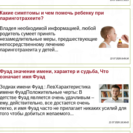
23 07 2026 2:53:29
Какие симптомы и чем помочь ребенку при
ларинготрахеите?
Владея необходимой информацией, любой
родитель сумеет принять
незамедлительные меры, предшествующие
непосредственному лечению
ларинготрахеита у детей...
22 07 2026 8:49:34
Фуад значение имени, хаpaктер и судьба, Что
означает имя Фуад
Зодиак имени Фуад : ЛевХаpaктеристика
имени ФуадПоложительные черты: В
детстве Фуад является очень удачливым –
ему, действительно, все достается очень
легко, и имя Фуад часто не прилагает никаких усилий для
того чтобы добиться желаемого...
21 07 2026 18:34:43