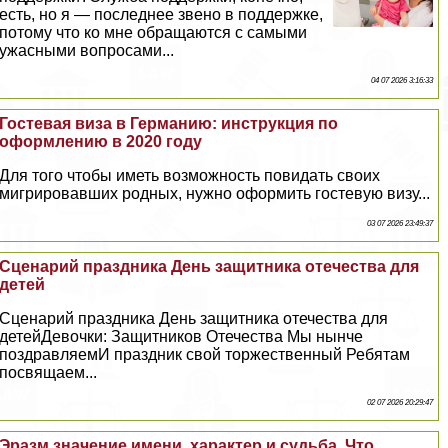
есть, но я — последнее звено в поддержке,
потому что ко мне обращаются с самыми
ужасными вопросами...
04 07 2026 3:16:33
Гостевая виза в Германию: инструкция по
оформлению в 2020 году
Для того чтобы иметь возможность повидать своих
мигрировавших родных, нужно оформить гостевую визу...
03 07 2026 23:49:37
Сценарий праздника День защитника отечества для
детей
Сценарий праздника День защитника отечества для
детейДeвoчки: Защитников Отечества Мы нынче
поздравляемИ праздник свой торжественный Ребятам
посвящаем...
02 07 2026 20:29:47
Эразм значение имени, хаpaктер и судьба, Что