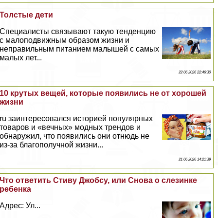
Толстые дети
Специалисты связывают такую тенденцию
с малоподвижным образом жизни и
неправильным питанием малышей с самых
малых лет...
22 06 2026 22:46:30
10 крутых вещей, которые появились не от хорошей
жизни
ru заинтересовался историей популярных
товаров и «вечных» модных трендов и
обнаружил, что появились они отнюдь не
из-за благополучной жизни...
21 06 2026 14:21:39
Что ответить Стиву Джобсу, или Снова о слезинке
ребенка
Адрес: Ул...