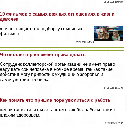
26 06 2026 19:37:59
10 фильмов о самых важных отношениях в жизни
девочек
ru и посвящает эту подборку семейных
фильмов...
25 06 2026 4:41:45
Что коллектор не имеет права делать
Сотрудник коллекторской организации не имеет право
нарушать сон человека в ночное время, так как такие
действия могу привести к ухудшению здоровья и
самочувствия человека...
24 06 2026 19:53:43
Как понять что пришла пора уволиться с работы
непригодности, и вы останетесь как без работы, так и с
плохим здоровьем...
23 06 2026 6:16:57