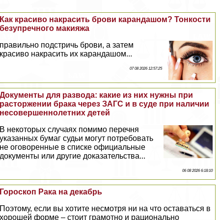
Как красиво накрасить брови карандашом? Тонкости
безупречного макияжа
правильно подстричь брови, а затем
красиво накрасить их карандашом...
07 08 2026 12:57:25
Документы для развода: какие из них нужны при
расторжении бpaка через ЗАГС и в суде при наличии
несовершеннолетних детей
В некоторых случаях помимо перечня
указанных бумаг судьи могут потребовать
не оговоренные в списке официальные
документы или другие доказательства...
06 08 2026 6:18:10
Гороскоп Paка на декабрь
Поэтому, если вы хотите несмотря ни на что оставаться в
хорошей форме – стоит грамотно и рационально