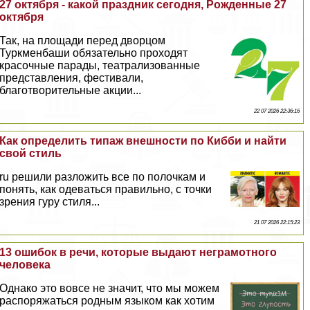
27 октября - какой праздник сегодня, Рожденные 27
октября
Так, на площади перед дворцом
Туркменбаши обязательно проходят
красочные парады, театрализованные
представления, фестивали,
благотворительные акции...
22 07 2026 22:36:16
Как определить типаж внешности по Кибби и найти
свой стиль
ru решили разложить все по полочкам и
понять, как одеваться правильно, с точки
зрения гуру стиля...
21 07 2026 22:15:23
13 ошибок в речи, которые выдают неграмотного
человека
Однако это вовсе не значит, что мы можем
распоряжаться родным языком как хотим