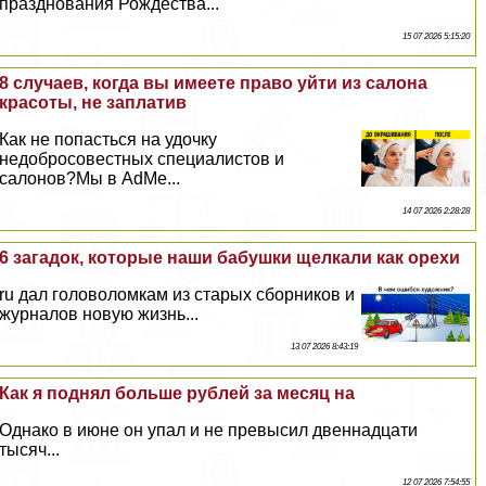
празднования Рождества...
15 07 2026 5:15:20
8 случаев, когда вы имеете право уйти из салона
красоты, не заплатив
Как не попасться на удочку
недобросовестных специалистов и
салонов?Мы в AdMe...
14 07 2026 2:28:28
6 загадок, которые наши бабушки щелкали как орехи
ru дал головоломкам из старых сборников и
журналов новую жизнь...
13 07 2026 8:43:19
Как я поднял больше рублей за месяц на
Однако в июне он упал и не превысил двеннадцати
тысяч...
12 07 2026 7:54:55