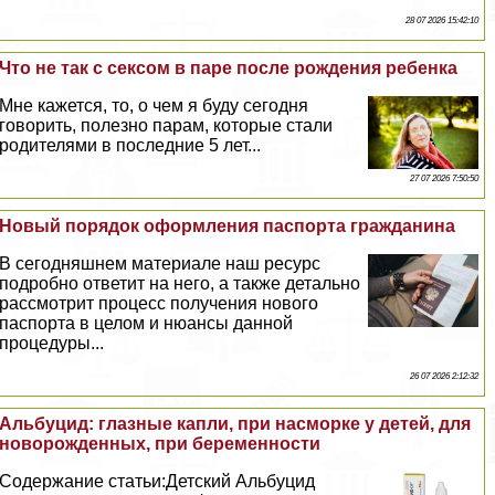
28 07 2026 15:42:10
Что не так с ceкcом в паре после рождения ребенка
Мне кажется, то, о чем я буду сегодня
говорить, полезно парам, которые стали
родителями в последние 5 лет...
27 07 2026 7:50:50
Новый порядок оформления паспорта гражданина
В сегодняшнем материале наш ресурс
подробно ответит на него, а также детально
рассмотрит процесс получения нового
паспорта в целом и нюансы данной
процедуры...
26 07 2026 2:12:32
Альбуцид: глазные капли, при насморке у детей, для
новорожденных, при беременности
Содержание статьи:Детский Альбуцид