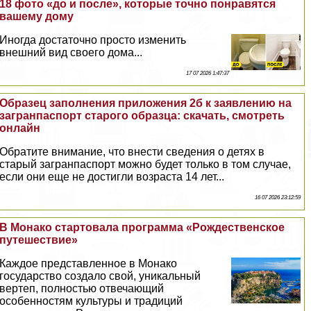
18 фото «до и после», которые точно понравятся
вашему дому
Иногда достаточно просто изменить
внешний вид своего дома...
17 07 2026 1:47:37
Образец заполнения приложения 2б к заявлению на
загранпаспорт старого образца: скачать, смотреть
онлайн
Обратите внимание, что внести сведения о детях в
старый загранпаспорт можно будет только в том случае,
если они еще не достигли возраста 14 лет...
16 07 2026 23:12:59
В Монако стартовала программа «Рождественское
путешествие»
Каждое представленное в Монако
государство создало свой, уникальный
вертеп, полностью отвечающий
особенностям культуры и традиций