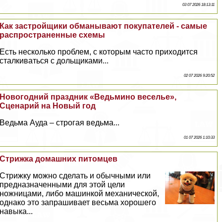
03 07 2026 18:13:11
Как застройщики обманывают покупателей - самые
распространенные схемы
Есть несколько проблем, с которым часто приходится
сталкиваться с дольщиками...
02 07 2026 9:20:52
Новогодний праздник «Ведьмино веселье»,
Сценарий на Новый год
Ведьма Ауда – строгая ведьма...
01 07 2026 1:10:33
Стрижка домашних питомцев
Стрижку можно сделать и обычными или
предназначенными для этой цели
ножницами, либо машинкой механической,
однако это запрашивает весьма хорошего
навыка...