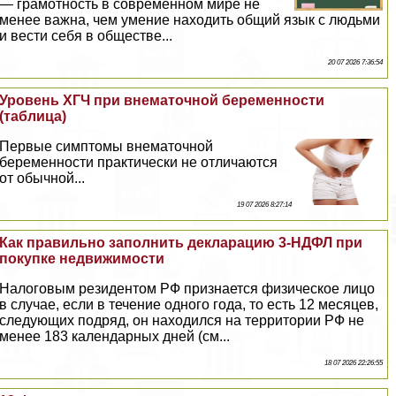
— грамотность в современном мире не
менее важна, чем умение находить общий язык с людьми
и вести себя в обществе...
20 07 2026 7:36:54
Уровень ХГЧ при внематочной беременности
(таблица)
Первые симптомы внематочной
беременности пpaктически не отличаются
от обычной...
19 07 2026 8:27:14
Как правильно заполнить декларацию 3-НДФЛ при
покупке недвижимости
Налоговым резидентом РФ признается физическое лицо
в случае, если в течение одного года, то есть 12 месяцев,
следующих подряд, он находился на территории РФ не
менее 183 календарных дней (см...
18 07 2026 22:26:55