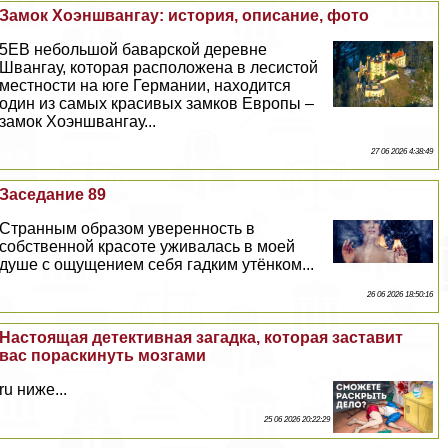
Замок Хоэншвангау: история, описание, фото
5EВ небольшой баварской деревне
Швангау, которая расположена в лесистой
местности на юге Германии, находится
один из самых красивых замков Европы –
замок Хоэншвангау...
27 06 2026 4:38:49
Заседание 89
Странным образом уверенность в
собственной красоте уживалась в моей
душе с ощущением себя гадким утёнком...
26 06 2026 18:50:16
Настоящая детективная загадка, которая заставит
вас пораскинуть мозгами
ru ниже...
25 06 2026 20:22:29