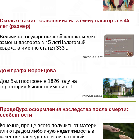
Сколько стоит госпошлина на замену паспорта в 45
лет (размер)
Величина государственной пошлины для
замены паспорта в 45 летНалоговый
кодекс, а именно статья 333...
08 07 2026 1:56:59
Дом графа Воронцова
Дом был построен в 1826 году на
территории бывшего имения П...
07 07 2026 18:58:11
ПроцеДypa оформления наследства после cмepти:
особенности
Конечно, проще всего получить от матери
или отца дом либо иную недвижимость в
качестве наследства, если законный