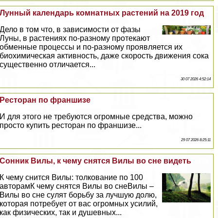
Лунный календарь комнатных растений на 2019 год
Дело в том что, в зависимости от фазы
Луны, в растениях по-разному протекают
обменные процессы и по-разному проявляется их
биохимическая активность, даже скорость движения сока
существенно отличается...
30 07 2026 4:52:14
Ресторан по франшизе
И для этого не требуются огромные средства, можно
просто купить ресторан по франшизе...
29 07 2026 8:25:11
Сонник Вилы, к чему снятся Вилы во сне видеть
К чему снится Вилы: толкование по 100
авторамК чему снятся Вилы во снеВилы –
Вилы во сне сулят борьбу за лучшую долю,
которая потребует от вас огромных усилий,
как физических, так и душевных...