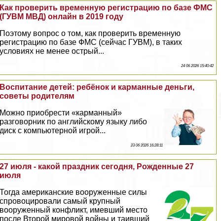
Как проверить временную регистрацию по базе ФМС
(ГУВМ МВД) онлайн в 2019 году
Поэтому вопрос о том, как проверить временную
регистрацию по базе ФМС (сейчас ГУВМ), в таких
условиях не менее острый...
24 06 2026 15:40:42
Воспитание детей: ребёнок и карманные деньги,
советы родителям
Можно приобрести «карманный»
разговорник по английскому языку либо
диск с компьютерной игрой...
23 06 2026 16:28:11
27 июля - какой праздник сегодня, Рожденные 27
июля
Тогда американские вооруженные силы
спровоцировали самый крупный
вооруженный конфликт, имевший место
после Второй мировой войны и таивший