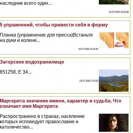
наследник всего один...
06 07 2026 13:26:48
5 упражнений, чтобы привести себя в форму
Планка (упражнение для пресса)Встаньте
на руки и колени...
05 07 2026 15:32:49
Загорское водохранилище
651258, E 34...
04 07 2026 7:14:29
Маргерита значение имени, хаpaктер и судьба, Что
означает имя Маргерита
Распространено в странах, население
которых исповедует православие и
католичество...