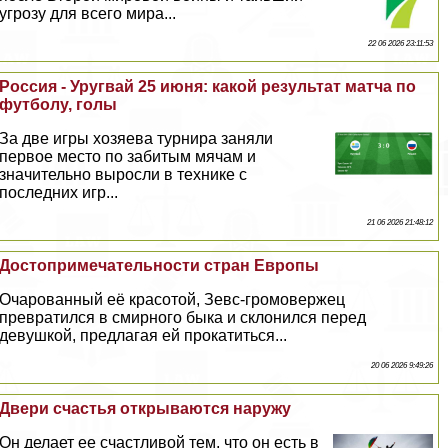
угрозу для всего мира...
22 06 2026 23:11:53
Россия - Уругвай 25 июня: какой результат матча по
футболу, голы
За две игры хозяева турнира заняли
первое место по забитым мячам и
значительно выросли в технике с
последних игр...
21 06 2026 21:48:12
Достопримечательности стран Европы
Очарованный её красотой, Зевс-громовержец
превратился в смирного быка и склонился перед
дeвyшкой, предлагая ей прокатиться...
20 06 2026 9:49:26
Двери счастья открываются наружу
Он делает ее счастливой тем, что он есть в