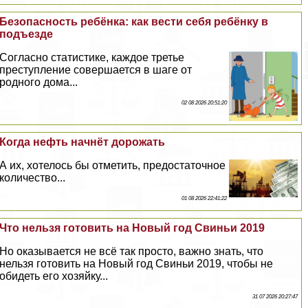
Безопасность ребёнка: как вести себя ребёнку в
подъезде
Согласно статистике, каждое третье
преступление совершается в шаге от
родного дома...
02 08 2026 20:51:20
Когда нефть начнёт дорожать
А их, хотелось бы отметить, предостаточное
количество...
01 08 2026 22:41:22
Что нельзя готовить на Новый год Свиньи 2019
Но оказывается не всё так просто, важно знать, что
нельзя готовить на Новый год Свиньи 2019, чтобы не
обидеть его хозяйку...
31 07 2026 20:27:47