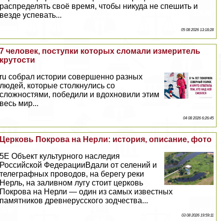
распределять своё время, чтобы никуда не спешить и
везде успевать...
05 08 2026 13:18:28
7 человек, поступки которых сломали измеритель
крутости
ru собрал истории совершенно разных
людей, которые столкнулись со
сложностями, победили и вдохновили этим
весь мир...
04 08 2026 6:26:45
Церковь Покрова на Нерли: история, описание, фото
5E Объект культурного наследия
Российской ФедерацииВдали от селений и
телеграфных проводов, на берегу реки
Нерль, на заливном лугу стоит церковь
Покрова на Нерли — один из самых известных
памятников древнерусского зодчества...
03 08 2026 19:59:11