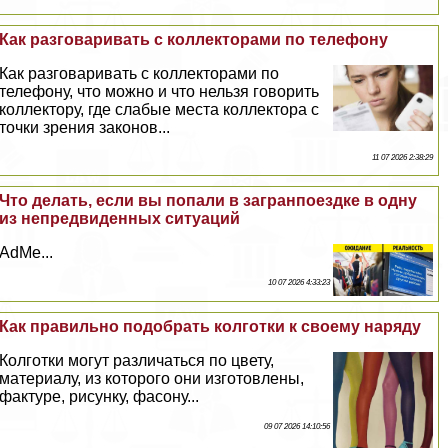
Как разговаривать с коллекторами по телефону
Как разговаривать с коллекторами по
телефону, что можно и что нельзя говорить
коллектору, где слабые места коллектора с
точки зрения законов...
11 07 2026 2:38:29
Что делать, если вы попали в загранпоездке в одну
из непредвиденных ситуаций
AdMe...
10 07 2026 4:33:23
Как правильно подобрать колготки к своему наряду
Колготки могут различаться по цвету,
материалу, из которого они изготовлены,
фактуре, рисунку, фасону...
09 07 2026 14:10:56