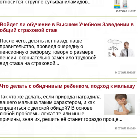
относится к группе сульфаниламидов...
25 07 2026 9:30:50
Войдет ли обучение в Высшем Учебном Заведении в
общий страховой стаж
После чего, десять лет назад, наше
правительство, проведя очередную
пенсионную реформу, говоря о размере
пенсии, окончательно заменило трудовой
вид стажа на страховой...
24 07 2026 23:33:25
Что делать с обидчивым ребенком, подход к малышу
Так что же делать, если природа наградила
вашего малыша таким хаpaктером, и как
справиться с детской обидой? В основе
любой проблемы лежат те или иные
причины, зная их, решить её станет гораздо проще...
23 07 2026 16:40:30