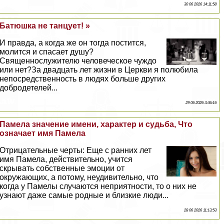
30 06 2026 14:11:58
Батюшка не танцует! »
И правда, а когда же он тогда постится,
молится и спасает душу?
Священнослужителю человеческое чуждо
или нет?За двадцать лет жизни в Церкви я полюбила
непосредственность в людях больше других
добродетелей...
29 06 2026 3:36:16
Памела значение имени, хаpaктер и судьба, Что
означает имя Памела
Отрицательные черты: Еще с ранних лет
имя Памела, действительно, учится
скрывать собственные эмоции от
окружающих, а потому, неудивительно, что
когда у Памелы случаются неприятности, то о них не
узнают даже самые родные и близкие люди...
28 06 2026 11:13:53