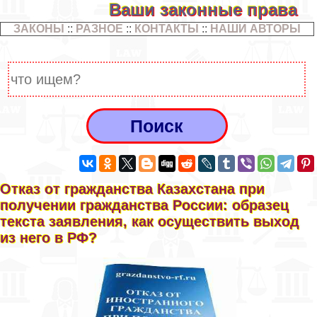
Ваши законные права
ЗАКОНЫ
::
РАЗНОЕ
::
КОНТАКТЫ
::
НАШИ АВТОРЫ
Отказ от гражданства Казахстана при
получении гражданства России: образец
текста заявления, как осуществить выход
из него в РФ?