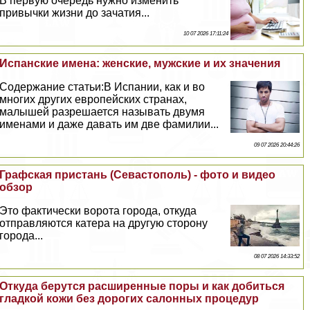
В первую очередь нужно изменить
привычки жизни до зачатия...
10 07 2026 17:11:24
Испанские имена: женские, мужские и их значения
Содержание статьи:В Испании, как и во
многих других европейских странах,
малышей разрешается называть двумя
именами и даже давать им две фамилии...
09 07 2026 20:44:26
Графская пристань (Севастополь) - фото и видео
обзор
Это фактически ворота города, откуда
отправляются катера на другую сторону
города...
08 07 2026 14:33:52
Откуда берутся расширенные поры и как добиться
гладкой кожи без дорогих салонных процедур