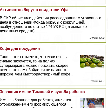
Активистов берут в свидетели Уфа
В СКР объяснили действия расследованием уголовного
дела в отношении Фонда борьбы с коррупцией,
возбужденного по статье 174 УК РФ (отмывание
денежных средств)...
18 07 2026 9:46:48
Кофе для похудения
Также стоит отметить, что если очень
сильно захочется, то на полках
супермаркета можно поискать, скорее
всего, это вам обойдется не намного
дороже, чем быстрорастворимый кофе...
17 07 2026 5:41:12
Значение имени Тимофей и судьба ребенка
Имя, выбранное для ребенка, является
отображением его формирующегося