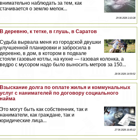
внимательно наблюдать за тем, как
стачивается о землю мелок...
29 06 2026 3:10:38
В деревню, к тетке, в глушь, в Саратов
Судьба вырвала меня из городской двушки
улучшенной планировки и забросила в
деревню, в дом, в котором в подвале
стояли газовые котлы, на кухне — газовая колонка, а
ведро с мусором надо было выносить метров за 150...
28 06 2026 14:59:52
Взыскание долга по оплате жилья и коммунальных
услуг с нанимателей по договору социального
найма
Это могут быть как собственник, так и
наниматели, как граждане, так и
юридические лица...
27 06 2026 16:45:12