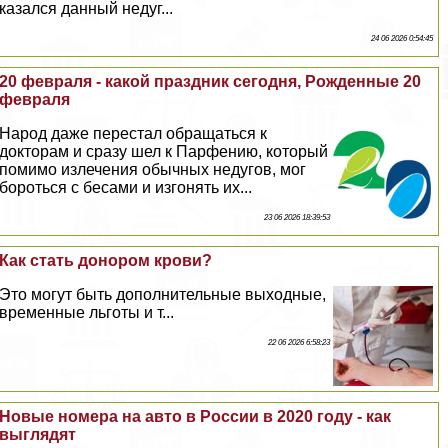
казался данный недуг...
24 06 2026 0:54:45
20 февраля - какой праздник сегодня, Рожденные 20
февраля
Народ даже перестал обращаться к
докторам и сразу шел к Парфению, который
помимо излечения обычных недугов, мог
бороться с бесами и изгонять их...
23 06 2026 18:39:53
Как стать донором крови?
Это могут быть дополнительные выходные,
временные льготы и т...
22 06 2026 6:58:23
Новые номера на авто в России в 2020 году - как
выглядят