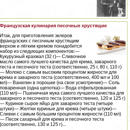
Французская кулинария песочные хрустящие
Итак, для приготовления эклеров
французских с песочным хрустящим
верхом и лёгким кремом понадобится
набор из следующих компонентов:—
Кукурузный крахмал (32 г)— Сливочное
масло самого лучшего качества для крема, заварного
теста и песочного теста (соответственно, 25 г, 80 г, 110 г)
— Молоко с самым высоким процентом жирности для
крема и заварного теста (соответственно, 400 мл и 100
мл)— Ванилин в порошке (на свое усмотрение)— Соль
поваренная (одна щепотка)— Вода отфильтрованная
(110 мл)— Пшеничная мука самого лучшего качества для
заварного и песочного теста (соответственно, 120 и 125 г)
— Куриное сырое яйцо для заварного теста (четыре
штуки)— Желтки куриные для крема (четыре штуки)—
Сливки с самым большим процентом жирности (110 мл)
— Песок сахарный для крема и песочного теста
(соответственно, 130 и 125 г)...