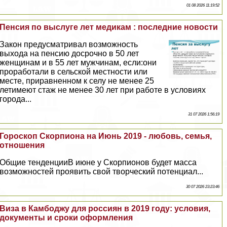
01 08 2026 11:19:52
Пенсия по выслуге лет медикам : последние новости
Закон предусматривал возможность
выхода на пенсию досрочно в 50 лет
женщинам и в 55 лет мужчинам, если:они
проработали в сельской местности или
месте, приравненном к селу не менее 25
летимеют стаж не менее 30 лет при работе в условиях
города...
31 07 2026 1:56:19
Гороскоп Скорпиона на Июнь 2019 - любовь, семья,
отношения
Общие тенденцииВ июне у Скорпионов будет масса
возможностей проявить свой творческий потенциал...
30 07 2026 23:23:46
Виза в Камбоджу для россиян в 2019 году: условия,
документы и сроки оформления