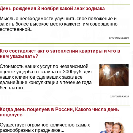
День рождения 3 ноября какой знак зодиака
Мысль о необходимости улучшить свое положение и
занять более высокое место кажется им совершенно
естественной...
23 07 2026 10:33:29
Кто составляет акт о затоплении квартиры и что в
нем указывать?
Стоимость наших услуг по независимой
оценке ущерба от залива от 3000руб, для
наших клиентов сделавших заказ все
дальнейшие консультации в течение года
бесплатно...
22 07 2026 9:20:25
Когда день поцелуев в России, Какого числа день
поцелуев
Существует огромное количество самых
разнообразных праздников...