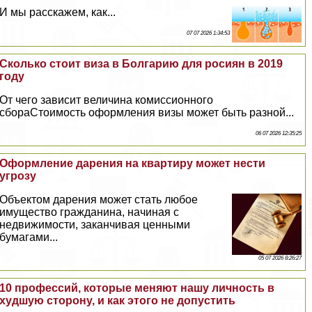
И мы расскажем, как...
07 07 2026 1:34:53
Сколько стоит виза в Болгарию для росиян в 2019
году
От чего зависит величина комиссионного
сбораСтоимость оформления визы может быть разной...
06 07 2026 12:35:25
Оформление дарения на квартиру может нести
угрозу
Объектом дарения может стать любое
имущество гражданина, начиная с
недвижимости, заканчивая ценными
бумагами...
05 07 2026 8:26:27
10 профессий, которые меняют нашу личность в
худшую сторону, и как этого не допустить