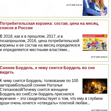
21 07 2026 9:22:36
Потребительская корзина: состав, цена на месяц,
список в России
В 2018, как и в прошлом, 2017, и в
позапрошлом, 2016, цена потребительской
корзины и ее состав на месяц определялся
и определяется местными властями...
20 07 2026 18:56:15
Сонник Бордель, к чему снится Бордель во сне
видеть
К чему снится Бордель: толкование по 100
авторамБольшой сонник Натальи
СтепановойПочему снится женщине
Бордель во снеЕсли бордель приснился
мужчине – это свидетельствует о том, что ему в глубине
души очень хочется «отведать» платной любви...
19 07 2026 23:24:42