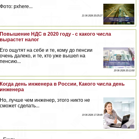
Фото: pxhere...
21 06 2026 20:25:27
Повышение НДС в 2020 году - с какого числа
вырастет налог
Его ощутят на себе и те, кому до пенсии
очень далеко, и те, кто уже вышел на
пенсию...
20 06 2026 20:13:50
Когда день инженера в России, Какого числа день
инженера
Но, лучше чем инженер, этого никто не
сможет сделать...
19 06 2026 17:39:49