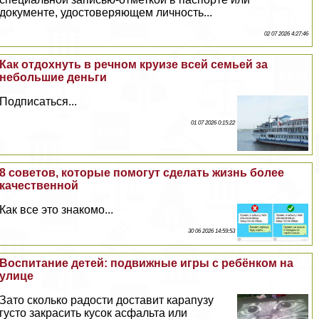
документе, удостоверяющем личность...
02 07 2026 4:27:46
Как отдохнуть в речном круизе всей семьей за
небольшие деньги
Подписаться...
01 07 2026 0:15:22
8 советов, которые помогут сделать жизнь более
качественной
Как все это знакомо...
30 06 2026 14:59:53
Воспитание детей: подвижные игры с ребёнком на
улице
Зато сколько радости доставит карапузу
густо закрасить кусок асфальта или