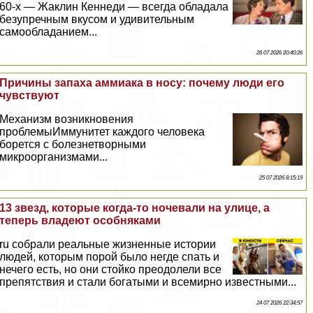
60-х — Жаклин Кеннеди — всегда обладала
безупречным вкусом и удивительным
самообладанием...
26 07 2026 20:40:26
Причины запаха аммиака в носу: почему люди его
чувствуют
Механизм возникновения
проблемыИммунитет каждого человека
борется с болезнетворными
микроорганизмами...
25 07 2026 8:15:19
13 звезд, которые когда-то ночевали на улице, а
теперь владеют особняками
ru собрали реальные жизненные истории
людей, которым порой было негде спать и
нечего есть, но они стойко преодолели все
препятствия и стали богатыми и всемирно известными...
24 07 2026 22:34:57