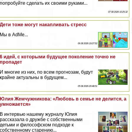
попробуйте сделать их своими руками...
07 08 2026 10:25:32
Дети тоже могут накапливать стресс
Мы в AdMe...
06 08 2026 19:27:52
6 идей, с которыми будущее поколение точно не
пропадет
И многие из них, по всем прогнозам, будут
крайне актуальны в будущем...
05 08 2026 20:48:51
Юлия Жемчужникова: «Любовь в семье не делится, а
умножается»
В интервью нашему журналу Юлия
рассказала о дружбе с собственными
детьми и философском подходе к
собственному старению...