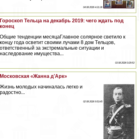
04 08 2026 4:31:36
Гороскоп Тельца на декабрь 2019: чего ждать под
конец
Общие тенденции месяцаГлавное солярное светило к
концу года осветит своими лучами 8 дом Тельцов,
ответственный за экстремальные ситуации и
наследование имущества...
03 08 2026 0:29:53
Московская «Жанна д’Арк»
Жизнь молодых начиналась легко и
радостно...
02 08 2026 9:53:45