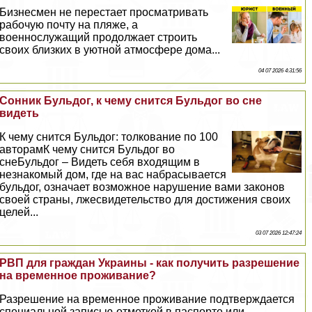
Бизнесмен не перестает просматривать
рабочую почту на пляже, а
военнослужащий продолжает строить
своих близких в уютной атмосфере дома...
04 07 2026 4:31:56
Сонник Бульдог, к чему снится Бульдог во сне
видеть
К чему снится Бульдог: толкование по 100
авторамК чему снится Бульдог во
снеБульдог – Видеть себя входящим в
незнакомый дом, где на вас набрасывается
бульдог, означает возможное нарушение вами законов
своей страны, лжесвидетельство для достижения своих
целей...
03 07 2026 12:47:24
РВП для граждан Украины - как получить разрешение
на временное проживание?
Разрешение на временное проживание подтверждается
специальной записью-отметкой в паспорте или