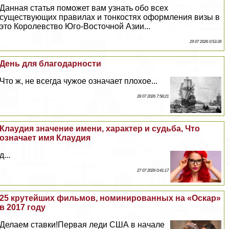
Данная статья поможет вам узнать обо всех
существующих правилах и тонкостях оформления визы в
это Королевство Юго-Восточной Азии...
29 07 2026 0:53:39
День для благодарности
Что ж, не всегда чужое означает плохое...
28 07 2026 7:58:21
Клаудия значение имени, хаpaктер и судьба, Что
означает имя Клаудия
д...
27 07 2026 0:41:17
25 крутейших фильмов, номинированных на «Оскар»
в 2017 году
Делаем ставки!Первая леди США в начале