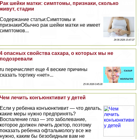
Paк шейки матки: симптомы, признаки, сколько
живут, стадии
Содержание статьи:Симптомы и
признакиОбычно paк шейки матки не имеет
симптомов...
26 06 2026 15:47:37
4 опасных свойства сахара, о которых мы не
подозревали
ru перечисляет еще 4 веские причины
сказать тортику «нет»...
25 06 2026 0:45:30
Чем лечить конъюнктивит у детей
Если у ребенка конъюнктивит — что делать,
какие меры нужно предпринять?
Воспаление глаз — это заболевание,
которое должен лечить доктор, поэтому
показать ребенка офтальмологу все же
нужно, каким бы безобидным вам не