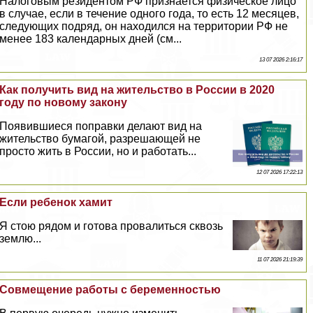
Налоговым резидентом РФ признается физическое лицо
в случае, если в течение одного года, то есть 12 месяцев,
следующих подряд, он находился на территории РФ не
менее 183 календарных дней (см...
13 07 2026 2:16:17
Как получить вид на жительство в России в 2020
году по новому закону
Появившиеся поправки делают вид на
жительство бумагой, разрешающей не
просто жить в России, но и работать...
12 07 2026 17:22:13
Если ребенок хамит
Я стою рядом и готова провалиться сквозь
землю...
11 07 2026 21:19:39
Совмещение работы с беременностью