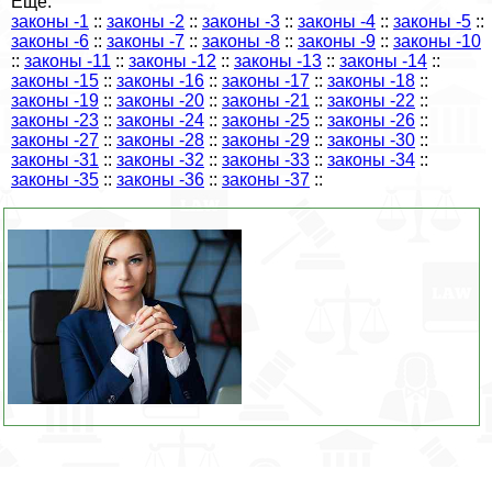
Еще:
законы -1
::
законы -2
::
законы -3
::
законы -4
::
законы -5
::
законы -6
::
законы -7
::
законы -8
::
законы -9
::
законы -10
::
законы -11
::
законы -12
::
законы -13
::
законы -14
::
законы -15
::
законы -16
::
законы -17
::
законы -18
::
законы -19
::
законы -20
::
законы -21
::
законы -22
::
законы -23
::
законы -24
::
законы -25
::
законы -26
::
законы -27
::
законы -28
::
законы -29
::
законы -30
::
законы -31
::
законы -32
::
законы -33
::
законы -34
::
законы -35
::
законы -36
::
законы -37
::