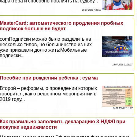
хаpaктера и способно повлиять на судьбу...
16 07 2026 7:36:12
MasterCard: автоматического продления пробных
подписок больше не будет
comПодписки можно было разделить на
несколько типов, но большинство из них
уже приказали долго жить:Мобильные
подписки...
15 07 2026 21:39:27
Пособие при рождении ребенка : сумма
Второй – реформы, о проведении которых
говорится, как о решенном мероприятии в
2019 году...
14 07 2026 21:11:27
Как правильно заполнить декларацию 3-НДФЛ при
покупке недвижимости