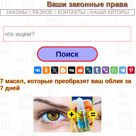
Ваши законные права
ЗАКОНЫ
::
РАЗНОЕ
::
КОНТАКТЫ
::
НАШИ АВТОРЫ
7 масел, которые преобразят ваш облик за
7 дней