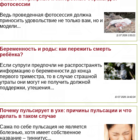
фотосессии
Ведь проведенная фотосессия должна
приносить удовольствие не только вам, но и
модели...
11 07 2026 3:50:21
Беременность и роды: как пережить cмepть
ребёнка?
Если супруги предпочли не распространять
информацию о беременности до конца
первого триместра, то в случае страшной
утраты они могут не получить должной
поддержки, утешения...
10 07 2026 14:42:24
Почему пульсирует в ухе: причины пульсации и что
делать в таком случае
Сама по себе пульсация не является
болезнью, хотя имеет собственное
название – тиннитус...