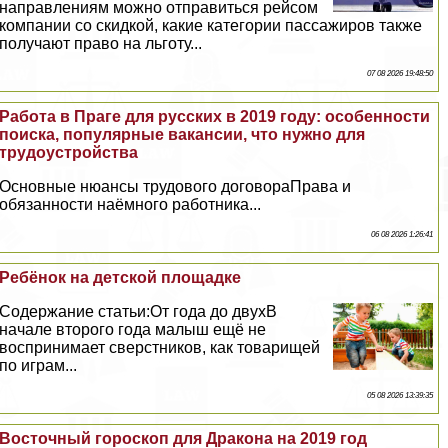
направлениям можно отправиться рейсом
компании со скидкой, какие категории пассажиров также
получают право на льготу...
07 08 2026 19:48:50
Работа в Праге для русских в 2019 году: особенности
поиска, популярные вакансии, что нужно для
трудоустройства
Основные нюансы трудового договораПрава и
обязанности наёмного работника...
06 08 2026 1:26:41
Ребёнок на детской площадке
Содержание статьи:От года до двухВ
начале второго года малыш ещё не
воспринимает сверстников, как товарищей
по играм...
05 08 2026 13:39:35
Восточный гороскоп для Дpaкона на 2019 год