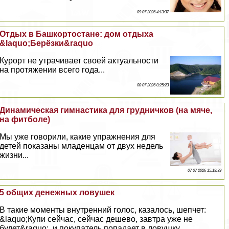
09 07 2026 4:13:37
Отдых в Башкортостане: дом отдыха
&laquo;Берёзки&raquo
Курорт не утрачивает своей актуальности
на протяжении всего года...
08 07 2026 0:25:23
Динамическая гимнастика для грудничков (на мяче,
на фитболе)
Мы уже говорили, какие упражнения для
детей показаны младенцам от двух недель
жизни...
07 07 2026 15:19:39
5 общих денежных ловушек
В такие моменты внутренний голос, казалось, шепчет:
&laquo;Купи сейчас, сейчас дешево, завтра уже не
будет&raquo;, и покупатель попадает в ловушку...