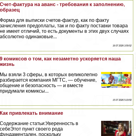
Счет-фактура на аванс - требования к заполнению,
образец
Форма для выписки счетов-фактур, как по факту
зачисления предоплаты, так и по факту поставки товара
не имеет отличий, то есть документы в этих двух случаях
абсолютно одинаковые...
16 07 2026 3:59:52
9 комиксов о том, как незаметно ускоряется наша
жизнь
Мы взяли 3 сферы, в которых великолепно
разбирается компания МГТС, — обучение,
общение и безопасность — и вместе
придумали комиксы...
15 07 2026 5:19:50
Как привлекать внимание
Содержание статьи:Уверенность в
себеЭтот пункт своего рода
фундаментален, поскольку