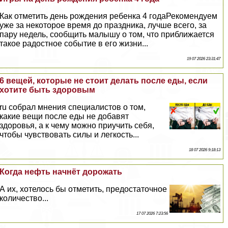
Как отметить день рождения ребенка 4 годаРекомендуем
уже за некоторое время до праздника, лучше всего, за
пару недель, сообщить малышу о том, что приближается
такое радостное событие в его жизни...
19 07 2026 23:31:47
6 вещей, которые не стоит делать после еды, если
хотите быть здоровым
ru собрал мнения специалистов о том,
какие вещи после еды не добавят
здоровья, а к чему можно приучить себя,
чтобы чувствовать силы и легкость...
18 07 2026 9:18:13
Когда нефть начнёт дорожать
А их, хотелось бы отметить, предостаточное
количество...
17 07 2026 7:23:56