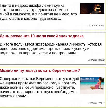
Где-то в недрах шкафа лежит сумка,
которая послезавтра должна лететь со
мной в самолёте, а я понятия не имею, что
туда класть и как оно туда влезет...
27 07 2026 14:21:37
День рождения 10 июля какой знак зодиака
В итоге получается экстраординарная личность, которая
одновременно одержима стремлением к успеху и
подвержена пораженческим настроениям...
26 07 2026 19:34:38
Можно ли путешествовать беременным?
Содержание статьи:Беременность у каждой
женщины протекает по-разному и поэтому,
даже если вы себя прекрасно чувствуете,
начинать планировать отпуск необходимо с
визита к врачу...
25 07 2026 12:52:21