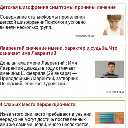
Детская шизофрения симптомы причины лечение
Содержание статьи:Формы проявления
детской шизофренииПсихологи условно
вывели несколько групп...
01 08 2026 16:54:19
Лаврентий значение имени, хаpaктер и судьба, Что
означает имя Лаврентий
День ангела имени Лаврентий : Имя
Лаврентий дважды в году отмечает
именины:11 февраля (29 января) —
Преподобный Лаврентий, затворник
Печерский, епископ Туровский...
31 07 2026 1:24:50
4 слабых места перфекциониста
Из-за этого они часто пребывают в унынии,
нередко не могут достичь поставленных
ими же самими целей, много беспокоятся,