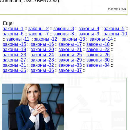
Command, USCYBERCOM)...
20 06 2026 3:12:45
Еще:
законы -1
::
законы -2
::
законы -3
::
законы -4
::
законы -5
::
законы -6
::
законы -7
::
законы -8
::
законы -9
::
законы -10
::
законы -11
::
законы -12
::
законы -13
::
законы -14
::
законы -15
::
законы -16
::
законы -17
::
законы -18
::
законы -19
::
законы -20
::
законы -21
::
законы -22
::
законы -23
::
законы -24
::
законы -25
::
законы -26
::
законы -27
::
законы -28
::
законы -29
::
законы -30
::
законы -31
::
законы -32
::
законы -33
::
законы -34
::
законы -35
::
законы -36
::
законы -37
::