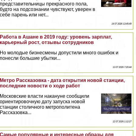
представительницы прекрасного пола,
будто на подсознании чувствуют, уверен в
себе парень или нет...
14 07 2026 13:45:49
Работа в Ашане в 2019 году: уровень зарплат,
карьерный рост, отзывы сотрудников
Но молодые бизнесмены допустили много ошибок и
понесли большие убытки...
13 07 2026 7:20:44
Метро Рассказовка - дата открытия новой станции,
последние новости о ходе работ
Московские власти накануне сообщили
ориентировочную дату запуска новой
станции столичного метрополитена
Рассказовка...
12 07 2026 1:12:27
Самые популярные и интересные образы для