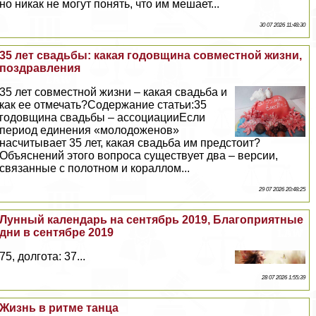
но никак не могут понять, что им мешает...
30 07 2026 11:48:30
35 лет свадьбы: какая годовщина совместной жизни,
поздравления
35 лет совместной жизни – какая свадьба и
как ее отмечать?Содержание статьи:35
годовщина свадьбы – ассоциацииЕсли
период единения «молодоженов»
насчитывает 35 лет, какая свадьба им предстоит?
Объяснений этого вопроса существует два – версии,
связанные с полотном и кораллом...
29 07 2026 20:48:25
Лунный календарь на сентябрь 2019, Благоприятные
дни в сентябре 2019
75, долгота: 37...
28 07 2026 1:55:39
Жизнь в ритме танца