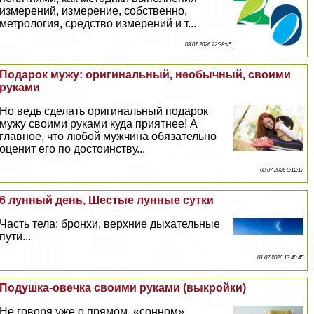
измерений, измерение, собственно,
метрология, средство измерений и т...
03 07 2026 22:38:45
Подарок мужу: оригинальный, необычный, своими
руками
Но ведь сделать оригинальный подарок
мужу своими руками куда приятнее! А
главное, что любой мужчина обязательно
оценит его по достоинству...
02 07 2026 9:12:17
6 лунный день, Шестые лунные сутки
Часть тела: бронхи, верхние дыхательные
пути...
01 07 2026 13:40:45
Подушка-овечка своими руками (выкройки)
Не говоря уже о прямом, «сонном»