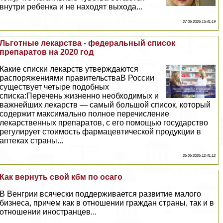
внутри ребенка и не находят выхода...
27 06 2026 15:41:19
Льготные лекарства - федеральный список
препаратов на 2020 год
Какие списки лекарств утверждаются
распоряжениями правительстваВ России
существует четыре подобных
списка:Перечень жизненно необходимых и
важнейших лекарств — самый большой список, который
содержит максимально полное перечисление
лекарственных препаратов, с его помощью государство
регулирует стоимость фармацевтической продукции в
аптеках страны...
26 06 2026 12:41:12
Как вернуть свой кбм по осаго
В Венгрии всячески поддерживается развитие малого
бизнеса, причем как в отношении граждан страны, так и в
отношении иностранцев...