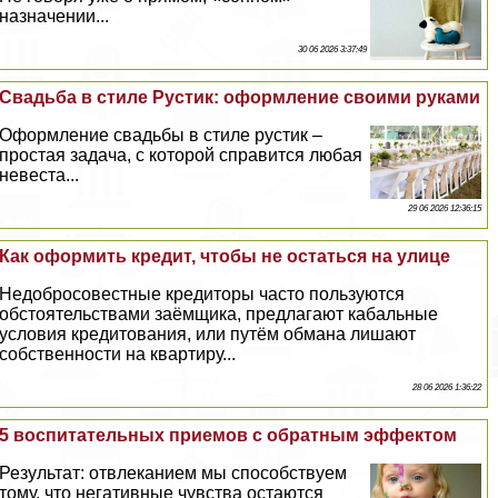
назначении...
30 06 2026 3:37:49
Свадьба в стиле Рустик: оформление своими руками
Оформление свадьбы в стиле рустик –
простая задача, с которой справится любая
невеста...
29 06 2026 12:36:15
Как оформить кредит, чтобы не остаться на улице
Недобросовестные кредиторы часто пользуются
обстоятельствами заёмщика, предлагают кабальные
условия кредитования, или путём обмана лишают
собственности на квартиру...
28 06 2026 1:36:22
5 воспитательных приемов с обратным эффектом
Результат: отвлеканием мы способствуем
тому, что негативные чувства остаются