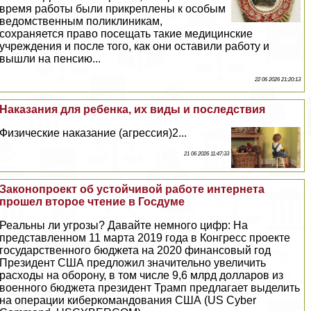
время работы были прикреплены к особым
ведомственным поликлиникам,
сохраняется право посещать такие медицинские
учреждения и после того, как они оставили работу и
вышли на пенсию...
22 06 2026 21:20:13
Наказания для ребенка, их виды и последствия
Физические наказание (агрессия)2...
21 06 2026 11:47:33
Законопроект об устойчивой работе интернета
прошел второе чтение в Госдуме
Реальны ли угрозы? Давайте немного цифр: На
представленном 11 марта 2019 года в Конгресс проекте
государственного бюджета на 2020 финансовый год
Президент США предложил значительно увеличить
расходы на оборону, в том числе 9,6 млрд долларов из
военного бюджета президент Трамп предлагает выделить
на операции киберкомaндования США (US Cyber