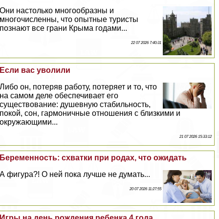
Они настолько многообразны и
многочисленны, что опытные туристы
познают все грани Крыма годами...
22 07 2026 7:40:31
Если вас уволили
Либо он, потеряв работу, потеряет и то, что
на самом деле обеспечивает его
существование: душевную стабильность,
покой, сон, гармоничные отношения с близкими и
окружающими...
21 07 2026 15:33:12
Беременность: схватки при родах, что ожидать
А фигура?! О ней пока лучше не думать...
20 07 2026 11:27:55
Игры на день рождения ребенка 4 года