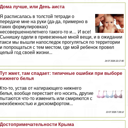
Дома лучше, или День аиста
Я расписалась в толстой тетради о
передаче мне на руки (да-да, примерно в
таких формулировках)
несовершеннолетнего такого-то и… И все!
Сынишку одели в привезенные мной вещи, и в ожидании
такси мы вышли напоследок прогуляться по территории
и попрощаться с тем местом, где мой ребенок провел
целый год своей жизни...
24 07 2026 22:17:40
Тут жмет, там спадает: типичные ошибки при выборе
нижнего белья
Кто-то, устав от натирающего нижнего
белья, вообще перестает его носить, другие
пытаются что-то изменить или смиряются с
неизбежностью и дискомфортом...
23 07 2026 7:28:12
Достопримечательности Крыма