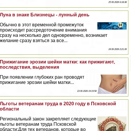
25 06 2026 6:18:38
Луна в знаке Близнецы - лунный день
Обычно в этот временной промежуток
происходит рассредоточение внимания
сразу на несколько дел одновременно, возникает
желание сразу взяться за все...
24 06 2026 2:21:39
Прижигание эрозии шейки матки: как прижигают,
последствия, выделения
При появлении глубоких ран проводят
прижигание эрозии шейки матки...
23 06 2026 19:19:58
Льготы ветеранам труда в 2020 году в Псковской
области
Региональный закон закрепляет следующие
льготы ветеранам труда Псковской
области:Для тех ветеранов, которые во