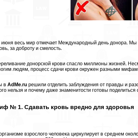
 июня весь мир отмечает Международный день донора. Мы х
овь, за доброту и смелость.
реливание донорской крови спасло миллионы жизней. Несм
огим людям, процесс сдачи крови окружен разными мифам
ы в
AdMe.ru
решили отделить заблуждения от правды и разоб
ого нельзя и почему даже знаменитости готовы поделиться 
иф № 1. Сдавать кровь вредно для здоровья
организме взрослого человека циркулирует в среднем около