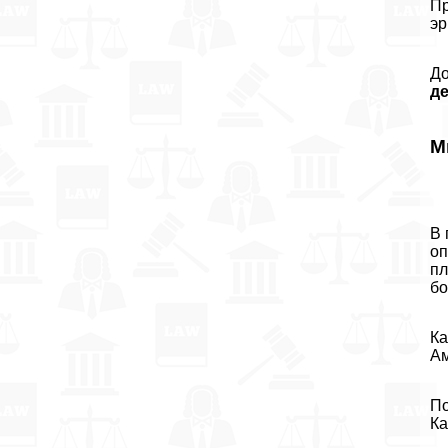
Пр
эр
До
д
М
В 
оп
пл
бо
Ка
Ам
По
Ка