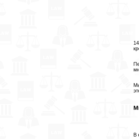
14
кр
Пе
мн
М
эт
М
В 