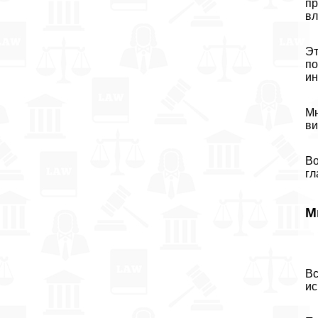
пр
вл
Эт
по
ин
Мн
ви
Во
гл
М
Вс
ис