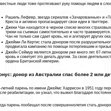
вестные люди тоже протягивают руку помощи людям в сло
Рашель Лефевр, звезда сериалов «Зачарованные» и «Т
Креста и активно пропагандирует свои идеи в твиттере.
Джеки Чан находится в черном списке многих страховых
трюки на съемках самостоятельно и часто травмируется.
Чан не только сам сдает кровь, но и агитирует других 
Джейми Ли Кертис стала донором после разрушительного
продвигала кампанию по помощи потерпевшим и призыв
Джейн Сеймур является донором уже много лет. 67-летня
кровь и советует это делать другим. За свою деятельн
ордена Британской империи.
онус: донор из Австралии спас более 2 млн де
-летний парень по имени Джеймс Харрисон в 1951 году пе
сле реабилитации, он узнал, что выжил благодаря постоян
гда парень пообещал после совершеннолетия стать донором 