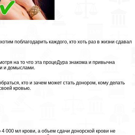
отим поблагодарить каждого, кто хоть раз в жизни сдавал
отря на то что эта процеДypa знакома и привычна
и и домыслами.
раться, кто и зачем может стать донором, кому делать
своей кровью.
 4 000 мл крови, а объем сдачи донорской крови не