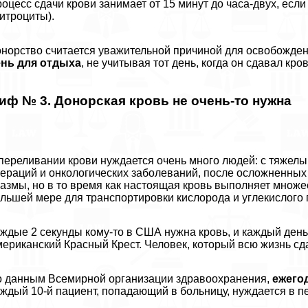
оцесс сдачи крови занимает от 15 минут до часа-двух, есл
итроциты).
норство считается уважительной причиной для освобожден
ень для отдыха
, не учитывая тот день, когда он сдавал кров
иф № 3. Донорская кровь не очень-то нужна
переливании крови нуждается очень много людей: с тяжелы
ераций и oнкoлoгических заболеваний, после осложненных
азмы, но в то время как настоящая кровь выполняет множе
льшей мере для трaнcпортировки кислорода и углекислого г
ждые 2 секунды кому-то в США нужна кровь, и каждый день 
ериканский Красный Крест. Человек, который всю жизнь сда
 данным Всемирной организации здравоохранения,
ежего
ждый 10-й пациент, попадающий в больницу, нуждается в п