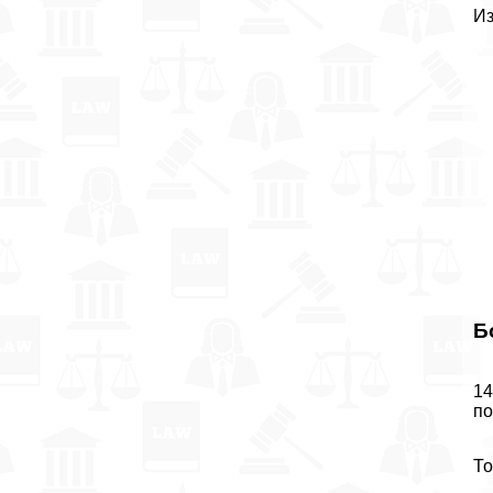
Из
Б
14
по
То