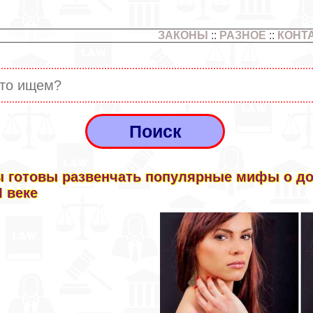
ЗАКОНЫ
::
РАЗНОЕ
::
КОНТ
 готовы развенчать популярные мифы о до
I веке