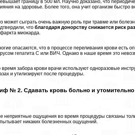
евышает границу в 500 мл. Научно доказано, что периодиче
ияния на здоровье. Более того, она учит организм быстро 
о может сыграть очень важную роль при травме или болезни
дтвердили, что
благодаря донорству снижается риск ра
фаркта миокарда.
огие опасаются, что в процессе переливания крови есть о
русом гепатита С или ВИЧ. Однако в наше время это нево
 время забора крови врачи используют одноразовые инст
азах и утилизируют после процедуры.
иф № 2. Сдавать кровь больно и утомительно
е неприятные ощущения во время процедуры связаны тольк
пытывает никаких болезненных ощущений.