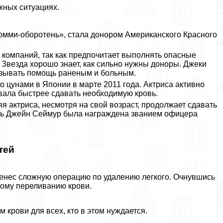
жных ситуациях.
омми-оборотень», стала донором Американского Красного
 компаний, так как предпочитает выполнять опасные
 Звезда хорошо знает, как сильно нужны доноры. Джеки
оказывать помощь раненым и больным.
 цунами в Японии в марте 2011 года. Актриса активно
ала быстрее сдавать необходимую кровь.
я актриса, несмотря на свой возраст, продолжает сдавать
ость Джейн Сеймур была награждена званием офицера
тей
ренес сложную операцию по удалению легкого. Очнувшись
ному переливанию крови.
крови для всех, кто в этом нуждается.