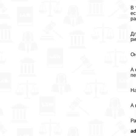
В 
е
ра
Дл
ри
Он
А 
пе
На
А 
Ра
a