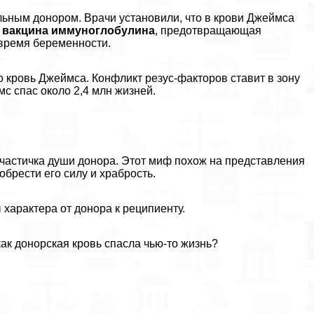
альным донором. Врачи установили, что в крови Джеймса
а вакцина иммуноглобулина
, предотвращающая
 время беременности.
о кровь Джеймса. Конфликт резус-факторов ставит в зону
мс спас около 2,4 млн жизней.
я частичка души донора. Этот миф похож на представления
обрести его силу и храбрость.
хаpaктера от донора к реципиенту.
 как донорская кровь спасла чью-то жизнь?