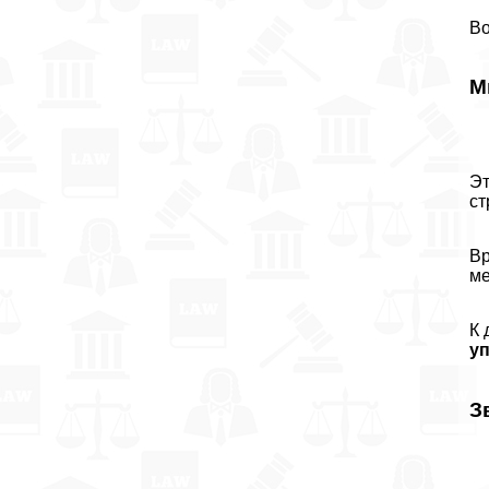
Во
М
Эт
ст
Вр
мe
К 
у
З