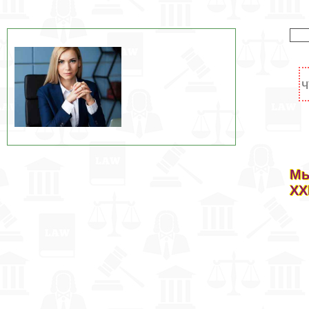
Мы
XX