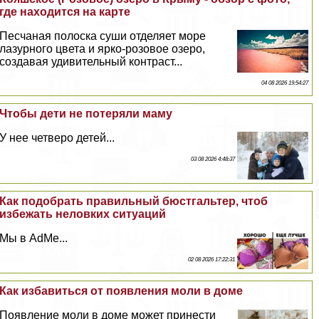
где находится на карте
Песчаная полоска суши отделяет море
лазурного цвета и ярко-розовое озеро,
создавая удивительный контраст...
04 08 2026 19:54:27
Чтобы дети не потеряли маму
У нее четверо детей...
03 08 2026 4:48:37
Как подобрать правильный бюcтгальтер, чтоб
избежать неловких ситуаций
Мы в AdMe...
02 08 2026 17:22:31
Как избавиться от появления моли в доме
Появление моли в доме может принести