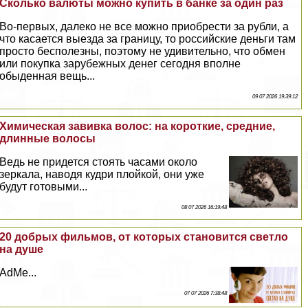
Сколько валюты можно купить в банке за один раз
Во-первых, далеко не все можно приобрести за рубли, а
что касается выезда за границу, то российские деньги там
просто бесполезны, поэтому не удивительно, что обмен
или покупка зарубежных денег сегодня вполне
обыденная вещь...
09 07 2026 19:39:12
Химическая завивка волос: на короткие, средние,
длинные волосы
Ведь не придется стоять часами около
зеркала, наводя кудри плойкой, они уже
будут готовыми...
08 07 2026 16:19:48
20 добрых фильмов, от которых становится светло
на душе
AdMe...
07 07 2026 7:38:48