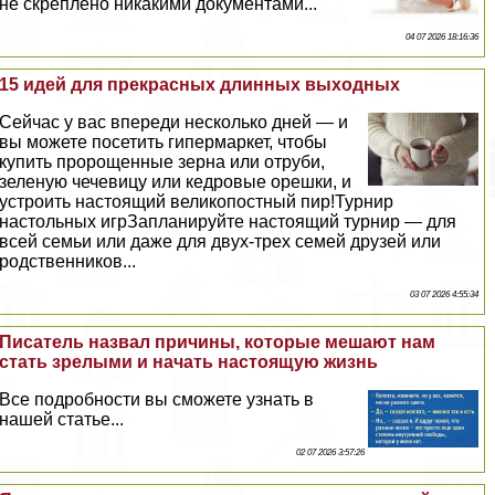
не скреплено никакими документами...
04 07 2026 18:16:36
15 идей для прекрасных длинных выходных
Сейчас у вас впереди несколько дней — и
вы можете посетить гипермаркет, чтобы
купить пророщенные зерна или отруби,
зеленую чечевицу или кедровые орешки, и
устроить настоящий великопостный пир!Турнир
настольных игрЗапланируйте настоящий турнир — для
всей семьи или даже для двух-трех семей друзей или
родственников...
03 07 2026 4:55:34
Писатель назвал причины, которые мешают нам
стать зрелыми и начать настоящую жизнь
Все подробности вы сможете узнать в
нашей статье...
02 07 2026 3:57:26