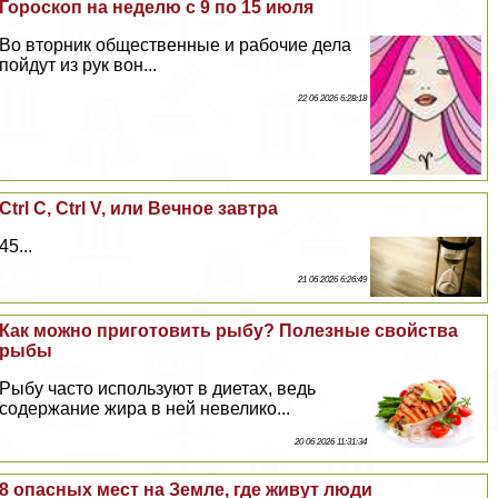
Гороскоп на неделю с 9 по 15 июля
Во вторник общественные и рабочие дела
пойдут из рук вон...
22 06 2026 6:28:18
Ctrl C, Ctrl V, или Вечное завтра
45...
21 06 2026 6:26:49
Как можно приготовить рыбу? Полезные свойства
рыбы
Рыбу часто используют в диетах, ведь
содержание жира в ней невелико...
20 06 2026 11:31:34
8 опасных мест на Земле, где живут люди