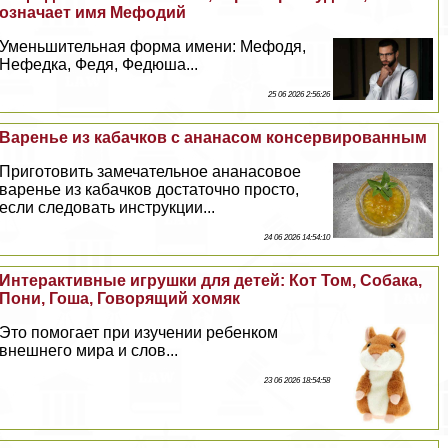
означает имя Мефодий
Уменьшительная форма имени: Мефодя,
Нефедка, Федя, Федюша...
25 06 2026 2:56:26
Варенье из кабачков с ананасом консервированным
Приготовить замечательное ананасовое
варенье из кабачков достаточно просто,
если следовать инструкции...
24 06 2026 14:54:10
Интеpaктивные игрушки для детей: Кот Том, Собака,
Пони, Гоша, Говорящий хомяк
Это помогает при изучении ребенком
внешнего мира и слов...
23 06 2026 18:54:58