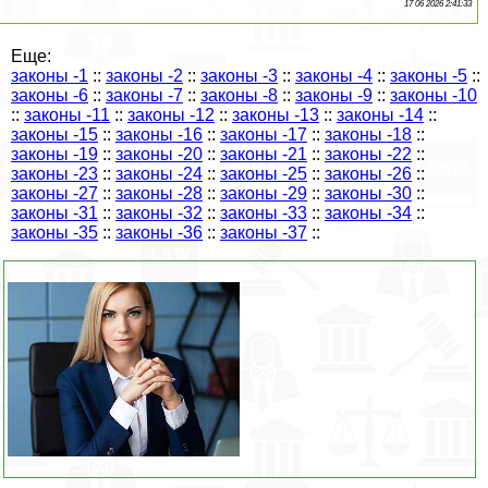
17 06 2026 2:41:33
Еще:
законы -1
::
законы -2
::
законы -3
::
законы -4
::
законы -5
::
законы -6
::
законы -7
::
законы -8
::
законы -9
::
законы -10
::
законы -11
::
законы -12
::
законы -13
::
законы -14
::
законы -15
::
законы -16
::
законы -17
::
законы -18
::
законы -19
::
законы -20
::
законы -21
::
законы -22
::
законы -23
::
законы -24
::
законы -25
::
законы -26
::
законы -27
::
законы -28
::
законы -29
::
законы -30
::
законы -31
::
законы -32
::
законы -33
::
законы -34
::
законы -35
::
законы -36
::
законы -37
::