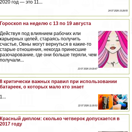
2020 год — это 11...
24 07 2026 15:28:55
Гороскоп на неделю с 13 по 19 августа
Действуя под влиянием рабочих или
карьерных целей, стараясь получить
счастье, Овны могут вернуться в какие-то
старые отношения, некогда принесшие
разочарование, где они больше теряли, чем
получали...
23 07 2026 19:30:47
8 критически важных правил при использовании
батареек, о которых мало кто знает
1...
22 07 2026 11:30:53
Красный диплом: сколько четверок допускается в
2017 году