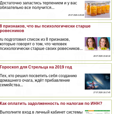
Достаточно запастись терпением и у вас
обязательно все получится...
29 07 2026 2:20:28
8 признаков, что вы психологически старше
ровесников
ru подготовил список из 8 признаков,
которые говорят о том, что человек
психологически старше своих ровесников...
28 07 2026 19:42:18
Гороскоп для Стрельца на 2019 год
Тех, кто решил посветить себя созданию
домашнего очага, ждёт прибавление
семейства...
27 07 2026 18:17:45
Как оплатить задолженность по налогам по ИНН?
Выполните вход в личный кабинет системы