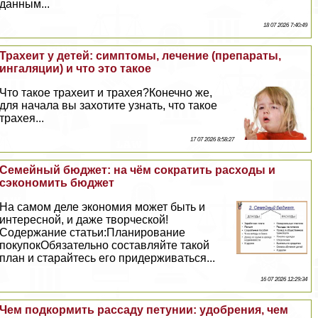
данным...
18 07 2026 7:40:49
Трахеит у детей: симптомы, лечение (препараты,
ингаляции) и что это такое
Что такое трахеит и трахея?Конечно же,
для начала вы захотите узнать, что такое
трахея...
17 07 2026 8:58:27
Семейный бюджет: на чём сократить расходы и
сэкономить бюджет
На самом деле экономия может быть и
интересной, и даже творческой!
Содержание статьи:Планирование
покупокОбязательно составляйте такой
план и старайтесь его придерживаться...
16 07 2026 12:29:34
Чем подкормить рассаду петунии: удобрения, чем