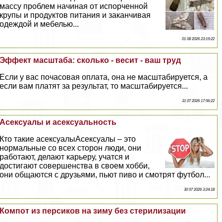
массу проблем начиная от испорченной
крупы и продуктов питания и заканчивая
одеждой и мебелью...
01 08 2026 23:19:22
Эффект масштаба: сколько - весит - ваш труд
Если у вас почасовая оплата, она не масштабируется, а
если вам платят за результат, то масштабируется...
31 07 2026 17:56:22
Аceкcуалы и аceкcуальность
Кто такие аceкcуалыАceкcуалы – это
нормальные со всех сторон люди, они
работают, делают карьеру, учатся и
достигают совершенства в своем хобби,
они общаются с друзьями, пьют пиво и смотрят футбол...
30 07 2026 3:24:18
Компот из персиков на зиму без стерилизации