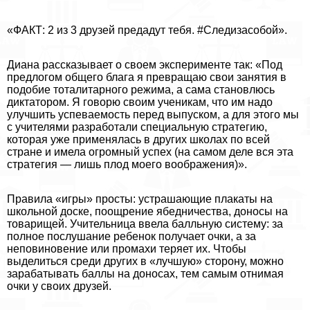
«ФАКТ: 2 из 3 друзей предадут тебя. #Следизасобой».
Диана рассказывает о своем эксперименте так: «Под
предлогом общего блага я превращаю свои занятия в
подобие тоталитарного режима, а сама становлюсь
диктатором. Я говорю своим ученикам, что им надо
улучшить успеваемость перед выпуском, а для этого мы
с учителями разработали специальную стратегию,
которая уже применялась в других школах по всей
стране и имела огромный успех (на самом деле вся эта
стратегия — лишь плод моего воображения)».
Правила «игры» просты: устрашающие плакаты на
школьной доске, поощрение ябедничества, доносы на
товарищей. Учительница ввела балльную систему: за
полное послушание ребенок получает очки, а за
неповиновение или промахи теряет их. Чтобы
выделиться среди других в «лучшую» сторону, можно
заpaбатывать баллы на доносах, тем самым отнимая
очки у своих друзей.