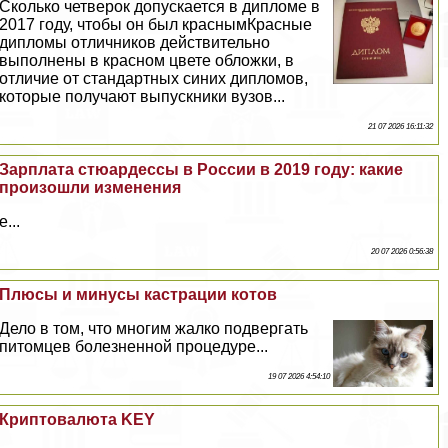
Сколько четверок допускается в дипломе в
2017 году, чтобы он был краснымКрасные
дипломы отличников действительно
выполнены в красном цвете обложки, в
отличие от стандартных синих дипломов,
которые получают выпускники вузов...
21 07 2026 16:11:32
Зарплата стюардессы в России в 2019 году: какие
произошли изменения
е...
20 07 2026 0:56:38
Плюсы и минусы кастрации котов
Дело в том, что многим жалко подвергать
питомцев болезненной процедуре...
19 07 2026 4:54:10
Криптовалюта KEY