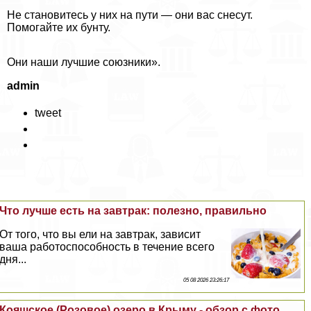
Не становитесь у них на пути — они вас снесут.
Помогайте их бунту.
Они наши лучшие союзники».
admin
tweet
Что лучше есть на завтpaк: полезно, правильно
От того, что вы ели на завтpaк, зависит
ваша работоспособность в течение всего
дня...
05 08 2026 23:26:17
Кояшское (Розовое) озеро в Крыму - обзор с фото,