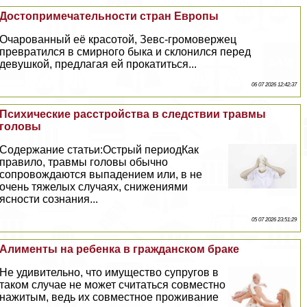
Достопримечательности стран Европы
Очарованный её красотой, Зевс-громовержец
превратился в смирного быка и склонился перед
дeвyшкой, предлагая ей прокатиться...
06 07 2026 12:42:37
Психические расстройства в следствии травмы
головы
Содержание статьи:Острый периодКак
правило, травмы головы обычно
сопровождаются выпадением или, в не
очень тяжелых случаях, снижениями
ясности сознания...
05 07 2026 23:51:29
Алименты на ребенка в гражданском бpaке
Не удивительно, что имущество супругов в
таком случае не может считаться совместно
нажитым, ведь их совместное проживание