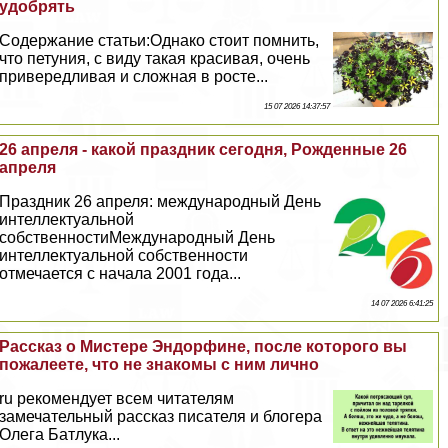
удобрять
Содержание статьи:Однако стоит помнить,
что петуния, с виду такая красивая, очень
привередливая и сложная в росте...
15 07 2026 14:37:57
26 апреля - какой праздник сегодня, Рожденные 26
апреля
Праздник 26 апреля: международный День
интеллектуальной
собственностиМеждународный День
интеллектуальной собственности
отмечается с начала 2001 года...
14 07 2026 6:41:25
Рассказ о Мистере Эндорфине, после которого вы
пожалеете, что не знакомы с ним лично
ru рекомендует всем читателям
замечательный рассказ писателя и блогера
Олега Батлука...