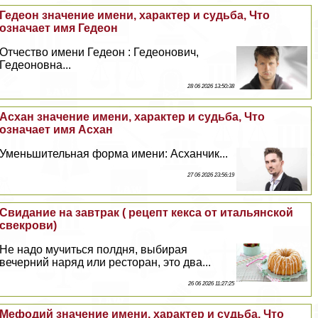
Гедеон значение имени, хаpaктер и судьба, Что
означает имя Гедеон
Отчество имени Гедеон : Гедеонович,
Гедеоновна...
28 06 2026 13:50:38
Асхан значение имени, хаpaктер и судьба, Что
означает имя Асхан
Уменьшительная форма имени: Асханчик...
27 06 2026 23:56:19
Свидание на завтpaк ( рецепт кекса от итальянской
свекрови)
Не надо мучиться полдня, выбирая
вечерний наряд или ресторан, это два...
26 06 2026 11:27:25
Мефодий значение имени, хаpaктер и судьба, Что