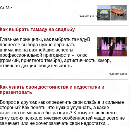
AdMe...
19 06 2026 9:38:15
Как выбрать тамаду на свадьбу
Главные принципы, как выбрать тамадуВ
процессе выбора нужно обращать
внимание на важнейшие аспекты
профессиональной пригодности – голос
(громкий, приятного тембра), артистичность, юмор,
отличная дикция, общительность...
18 06 2026 5:48:55
Как узнать свои достоинства и недостатки и
презентовать
Вопрос в другом: как определить свои слабые и сильные
стороны? Как понять, что нужно улучшать, а какие
качества не мешало бы развить? К тому же человек в
силу своих психологических особенностей чаще всего не
замечает или не хочет замечать свои недостатки...