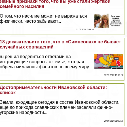
Явные признаки того, что вы уже стали жертвой
семейного насилия
О том, что насилие может не выражаться
физически, часто забывают...
01 07 2026 0:55:24
18 доказательств того, что в «Симпсонах» не бывает
случайных совпадений
ru решил поделиться ответами на
интригующие вопросы о семье, которая
обрела миллионы фанатов по всему миру...
30 06 2026 18:58:15
Достопримечательности Ивановской области:
список
Земли, входящие сегодня в состав Ивановской области,
еще до прихода славянских племен заселяли финно-
угорские народности...
29 06 2026 11:23:15