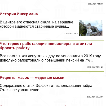
13 07 2026 7:55:23
История Инкермана
В центре его отвесная скала, на вершине
которой виднеются старинные руины...
12 07 2026 2:55:57
Что теряют работающие пенсионеры и стоит ли
бросать работу
Все помнят, как депутаты и другие чиновники в 2019 году
довольно рапортовали о повышении пенсий на 7%...
11 07 2026 23:31:56
Рецепты масок — медовые маски
Содержание статьи:Эффект от использования мёда—
Отличное увлажнение...
10 07 2026 23:33:29