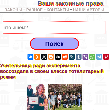
Ваши законные права
ЗАКОНЫ
::
РАЗНОЕ
::
КОНТАКТЫ
::
НАШИ АВТОРЫ
Учительница ради эксперимента
воссоздала в своем классе тоталитарный
режим