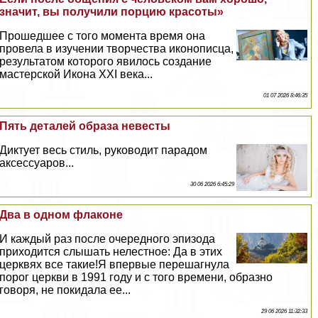
значит, вы получили порцию красоты»
Прошедшее с того момента время она
провела в изучении творчества иконописца,
результатом которого явилось создание
мастерской Икона XXI века...
01 07 2026 8:46:35
Пять деталей образа невесты
Диктует весь стиль, руководит парадом
аксессуаров...
30 06 2026 6:45:29
Два в одном флаконе
И каждый раз после очередного эпизода
приходится слышать нелестное: Да в этих
церквях все такие!Я впервые перешагнула
порог церкви в 1991 году и с того времени, образно
говоря, не покидала ее...
29 06 2026 11:32:33