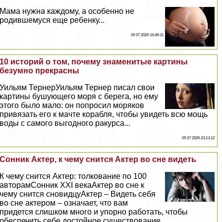
Мама нужна каждому, а особенно не
родившемуся еще ребенку...
06 07 2026 16:46:31
10 историй о том, почему знаменитые картины
безумно прекрасны
Уильям ТернерУильям Тернер писал свои
картины бушующего моря с берега, но ему
этого было мало: он попросил моряков
привязать его к мачте корабля, чтобы увидеть всю мощь
воды с самого выгодного paкурса...
05 07 2026 23:13:12
Сонник Актер, к чему снится Актер во сне видеть
К чему снится Актер: толкование по 100
авторамСонник XXI векаАктер во сне к
чему снится сновидцуАктер – Видеть себя
во сне актером – означает, что вам
придется слишком много и упopно работать, чтобы
обеспечить себе достойное существование...