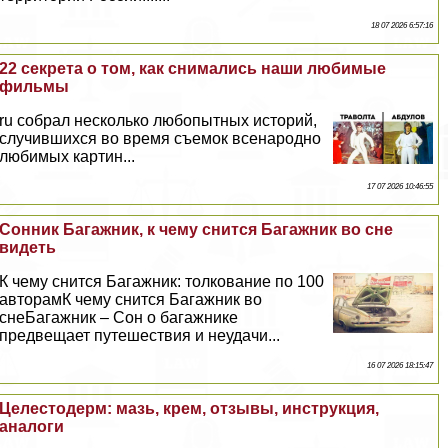
18 07 2026 6:57:16
22 секрета о том, как снимались наши любимые
фильмы
ru собрал несколько любопытных историй,
случившихся во время съемок всенародно
любимых картин...
17 07 2026 10:46:55
Сонник Багажник, к чему снится Багажник во сне
видеть
К чему снится Багажник: толкование по 100
авторамК чему снится Багажник во
снеБагажник – Сон о багажнике
предвещает путешествия и неудачи...
16 07 2026 18:15:47
Целестодерм: мазь, крем, отзывы, инструкция,
аналоги