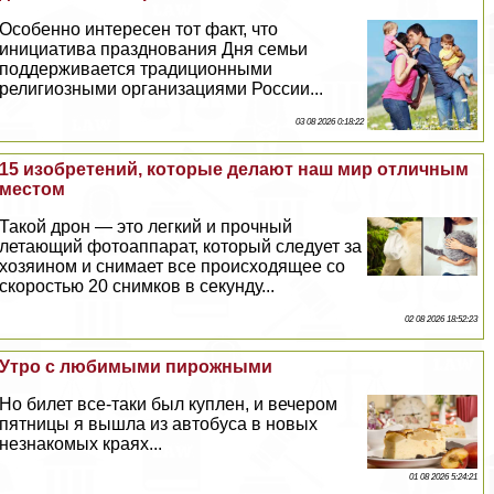
Особенно интересен тот факт, что
инициатива празднования Дня семьи
поддерживается традиционными
религиозными организациями России...
03 08 2026 0:18:22
15 изобретений, которые делают наш мир отличным
местом
Такой дрон — это легкий и прочный
летающий фотоаппарат, который следует за
хозяином и снимает все происходящее со
скоростью 20 снимков в секунду...
02 08 2026 18:52:23
Утро с любимыми пирожными
Но билет все-таки был куплен, и вечером
пятницы я вышла из автобуса в новых
незнакомых краях...
01 08 2026 5:24:21