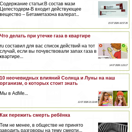
Содержание статьи:В состав мази
Целестодерм-В входит действующее
вещество – Бетаметазона валерат...
15 07 2026 16:57:35
Что делать при утечке газа в квартире
ru составил для вас список действий на тот
случай, если вы почувствовали запах газа в
квартире...
14 07 2026 1:23:17
10 неочевидных влияний Солнца и Луны на наш
организм, о которых стоит знать
Мы в AdMe...
13 07 2026 21:33:49
Как пережить cмepть ребёнка
Тем не менее, в обществе не принято
заводить разговоры на тему cмepти...