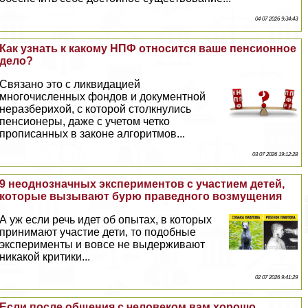
04 07 2026 9:34:43
Как узнать к какому НПФ относится ваше пенсионное
дело?
Связано это с ликвидацией
многочисленных фондов и документной
неразберихой, с которой столкнулись
пенсионеры, даже с учетом четко
прописанных в законе алгоритмов...
03 07 2026 19:12:28
9 неоднозначных экспериментов с участием детей,
которые вызывают бурю праведного возмущения
А уж если речь идет об опытах, в которых
принимают участие дети, то подобные
эксперименты и вовсе не выдерживают
никакой критики...
02 07 2026 9:41:29
Если после общения с человеком вам хорошо,