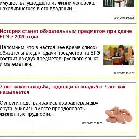
имущества ушедшего из жизни человека,
находившегося в его владении...
29 07 2026 14:29:48
История станет обязательным предметом при сдаче
ЕГЭ с 2020 года
Напомним, что в настоящее время список
обязательных для сдачи предметов на ЕГЭ
состоит из двух предметов: русского языка
и математики...
28 07 2026 13:42:52
7 лет какая свадьба, годовщина свадьбы 7 лет как
называется
Супруги подстраивались к хаpaктерам друг
друга, учились вместе преодолевать
жизненные трудности...
27 07 2026 23:12:58