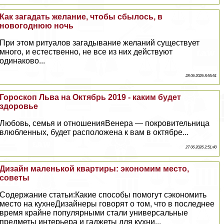
Как загадать желание, чтобы сбылось, в
новогоднюю ночь
При этом ритуалов загадывание желаний существует
много, и естественно, не все из них действуют
одинаково...
28 06 2026 8:55:51
Гороскоп Льва на Октябрь 2019 - каким будет
здоровье
Любовь, семья и отношенияВенера — покровительница
влюбленных, будет расположена к вам в октябре...
27 06 2026 2:51:40
Дизайн маленькой квартиры: экономим место,
советы
Содержание статьи:Какие способы помогут сэкономить
место на кухнеДизайнеры говорят о том, что в последнее
время крайне популярными стали универсальные
предметы интерьера и гаджеты для кухни...