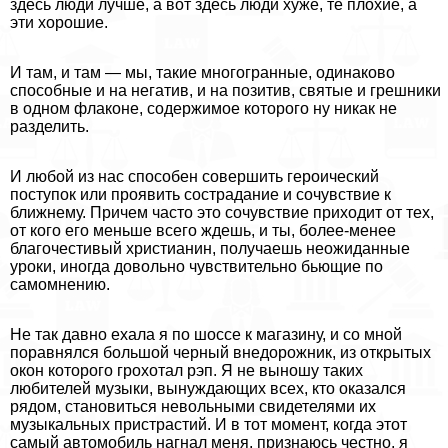
здесь люди лучше, а вот здесь люди хуже, те плохие, а
эти хорошие.
И там, и там — мы, такие многогранные, одинаково
способные и на негатив, и на позитив, святые и грешники
в одном флаконе, содержимое которого ну никак не
разделить.
И любой из нас способен совершить героический
поступок или проявить сострадание и сочувствие к
ближнему. Причем часто это сочувствие приходит от тех,
от кого его меньше всего ждешь, и ты, более-менее
благочестивый христианин, получаешь неожиданные
уроки, иногда довольно чувствительно бьющие по
самомнению.
Не так давно ехала я по шоссе к магазину, и со мной
поравнялся большой черный внедорожник, из открытых
окон которого грохотал рэп. Я не выношу таких
любителей музыки, вынуждающих всех, кто оказался
рядом, становиться невольными свидетелями их
музыкальных пристрастий. И в тот момент, когда этот
самый автомобиль нагнал меня, признаюсь честно, я