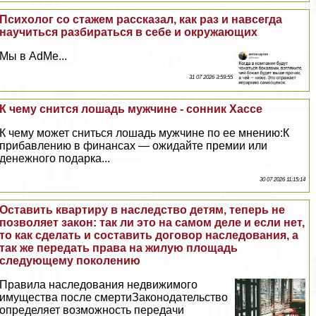
Психолог со стажем рассказал, как раз и навсегда
научиться разбираться в себе и окружающих
Мы в AdMe...
31 07 2026 3:59:55
К чему снится лошадь мужчине - сонник Хассе
К чему может сниться лошадь мужчине по ее мнению:К
прибавлению в финансах — ожидайте премии или
денежного подарка...
30 07 2026 11:15:14
Оставить квартиру в наследство детям, теперь не
позволяет закон: так ли это на самом деле и если нет,
то как сделать и составить договор наследования, а
так же передать права на жилую площадь
следующему поколению
Правила наследования недвижимого
имущества после cмepтиЗаконодательство
определяет возможность передачи