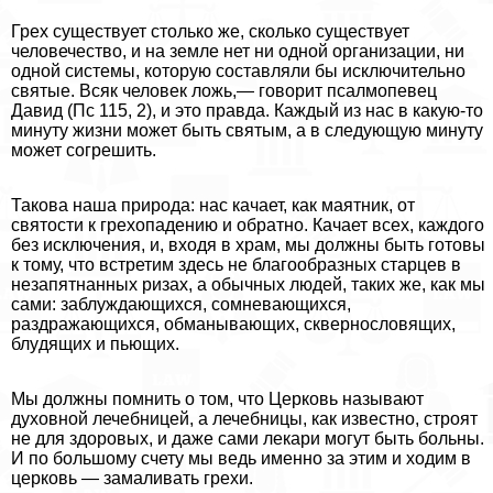
Грех существует столько же, сколько существует
человечество, и на земле нет ни одной организации, ни
одной системы, которую составляли бы исключительно
святые. Всяк человек ложь,— говорит псалмопевец
Давид (Пс 115, 2), и это правда. Каждый из нас в какую-то
минуту жизни может быть святым, а в следующую минуту
может согрешить.
Такова наша природа: нас качает, как маятник, от
святости к грехопадению и обратно. Качает всех, каждого
без исключения, и, входя в храм, мы должны быть готовы
к тому, что встретим здесь не благообразных старцев в
незапятнанных ризах, а обычных людей, таких же, как мы
сами: заблуждающихся, сомневающихся,
раздражающихся, обманывающих, сквернословящих,
блyдящих и пьющих.
Мы должны помнить о том, что Церковь называют
духовной лечебницей, а лечебницы, как известно, строят
не для здоровых, и даже сами лекари могут быть больны.
И по большому счету мы ведь именно за этим и ходим в
церковь — замаливать грехи.