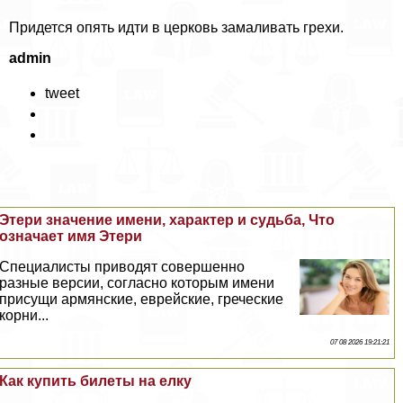
Придется опять идти в церковь замаливать грехи.
admin
tweet
Этери значение имени, хаpaктер и судьба, Что
означает имя Этери
Специалисты приводят совершенно
разные версии, согласно которым имени
присущи армянские, еврейские, греческие
корни...
07 08 2026 19:21:21
Как купить билеты на елку