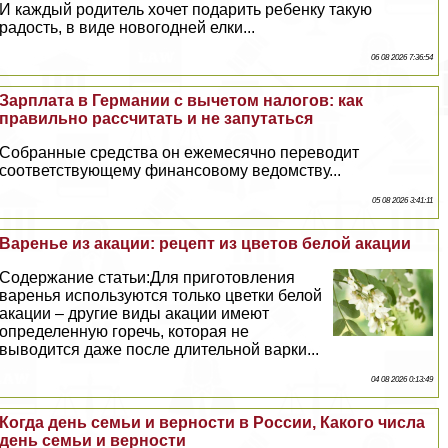
И каждый родитель хочет подарить ребенку такую
радость, в виде новогодней елки...
06 08 2026 7:36:54
Зарплата в Германии с вычетом налогов: как
правильно рассчитать и не запутаться
Собранные средства он ежемecячно переводит
соответствующему финансовому ведомству...
05 08 2026 3:41:11
Варенье из акации: рецепт из цветов белой акации
Содержание статьи:Для приготовления
варенья используются только цветки белой
акации – другие виды акации имеют
определенную горечь, которая не
выводится даже после длительной варки...
04 08 2026 0:13:49
Когда день семьи и верности в России, Какого числа
день семьи и верности