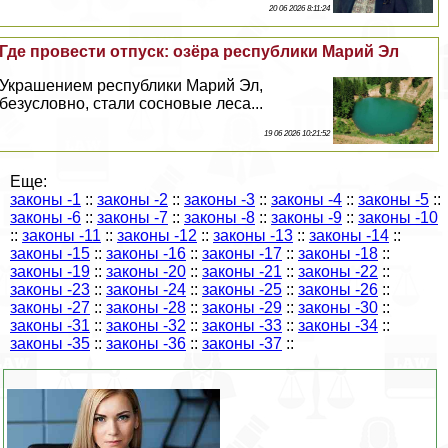
20 06 2026 8:11:24
Где провести отпуск: озёра республики Марий Эл
Украшением республики Марий Эл,
безусловно, стали сосновые леса...
19 06 2026 10:21:52
Еще:
законы -1
::
законы -2
::
законы -3
::
законы -4
::
законы -5
::
законы -6
::
законы -7
::
законы -8
::
законы -9
::
законы -10
::
законы -11
::
законы -12
::
законы -13
::
законы -14
::
законы -15
::
законы -16
::
законы -17
::
законы -18
::
законы -19
::
законы -20
::
законы -21
::
законы -22
::
законы -23
::
законы -24
::
законы -25
::
законы -26
::
законы -27
::
законы -28
::
законы -29
::
законы -30
::
законы -31
::
законы -32
::
законы -33
::
законы -34
::
законы -35
::
законы -36
::
законы -37
::