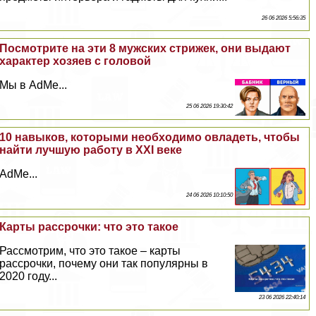
26 06 2026 5:56:35
Посмотрите на эти 8 мужских стрижек, они выдают
хаpaктер хозяев с головой
Мы в AdMe...
25 06 2026 19:30:42
10 навыков, которыми необходимо овладеть, чтобы
найти лучшую работу в XXI веке
AdMe...
24 06 2026 10:10:50
Карты рассрочки: что это такое
Рассмотрим, что это такое – карты
рассрочки, почему они так популярны в
2020 году...
23 06 2026 22:40:14