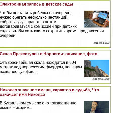
Электронная запись в детские сады
Чтобы поставить ребенка на очередь,
нужно обегать несколько инстанций,
собрать кучу справок, а потом
договариваться с комиссией при детских
садах, чтобы хоть как-то сократить время продвижения
очереди...
22 06 2026 2:31:33
Скала Прекестулен в Норвегии: описание, фото
Эта красивейшая скала находится в 604
метрах над норвежским фьордом, носящим
название Lysefjord...
21 06 2026 14:52:10
Николао значение имени, хаpaктер и судьба, Что
означает имя Николао
В буквальном смысле оно тождественно
имени Никодим...