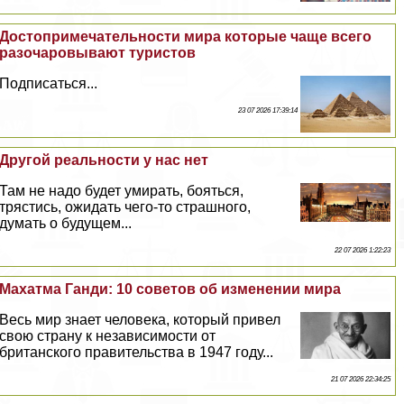
Достопримечательности мира которые чаще всего
разочаровывают туристов
Подписаться...
23 07 2026 17:39:14
Другой реальности у нас нет
Там не надо будет умирать, бояться,
трястись, ожидать чего-то страшного,
думать о будущем...
22 07 2026 1:22:23
Махатма Ганди: 10 советов об изменении мира
Весь мир знает человека, который привел
свою страну к независимости от
британского правительства в 1947 году...
21 07 2026 22:34:25