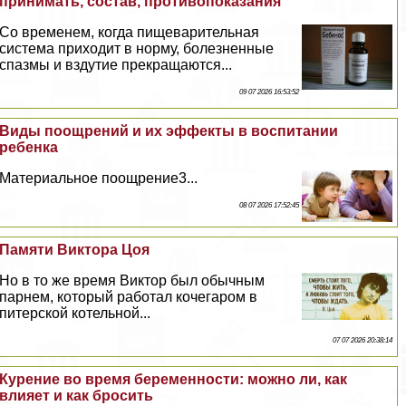
принимать, состав, противопоказания
Со временем, когда пищеварительная
система приходит в норму, болезненные
спазмы и вздутие прекращаются...
09 07 2026 16:53:52
Виды поощрений и их эффекты в воспитании
ребенка
Материальное поощрение3...
08 07 2026 17:52:45
Памяти Виктора Цоя
Но в то же время Виктор был обычным
парнем, который работал кочегаром в
питерской котельной...
07 07 2026 20:38:14
Курение во время беременности: можно ли, как
влияет и как бросить