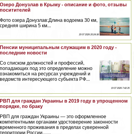
Озеро Донузлав в Крыму - описание и фото, отзывы
поситителей
Фото озера Донузлав:Длина водоема 30 км,
средняя ширина 5 км...
20 07 2026 20:24:38
Пенсии муниципальным служащим в 2020 году -
последние новости
Со списком должностей и профессий,
попадающих под это определение можно
ознакомиться на ресурсах учреждений и
ведомств интересующего субъекта РФ...
19 07 2026 7:42:35
РВП для граждан Украины в 2019 году в упрощенном
порядке, по бpaку
РВП для граждан Украины — это оформленное
компетентными органами удостоверение законности
временного проживания в пределах суверенной
территории России.......