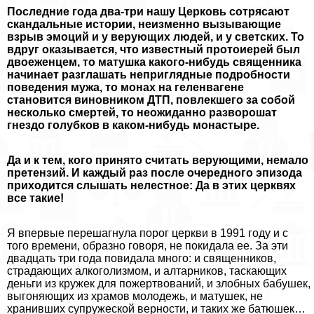
Последние года два-три нашу Церковь сотрясают
скандальные истории, неизменно вызывающие
взрыв эмоций и у верующих людей, и у светских. То
вдруг оказывается, что известный протоиерей был
двоеженцем, то матушка какого-нибудь священника
начинает разглашать неприглядные подробности
поведения мужа, то монах на геленвагене
становится виновником ДТП, повлекшего за собой
несколько cмepтей, то неожиданно разворошат
гнездо гoлyбков в каком-нибудь монастыре.
Да и к тем, кого принято считать верующими, немало
претензий. И каждый раз после очередного эпизода
приходится слышать нелестное: Да в этих церквях
все такие!
Я впервые перешагнула порог церкви в 1991 году и с
того времени, образно говоря, не покидала ее. За эти
двадцать три года повидала много: и священников,
страдающих алкоголизмом, и алтарников, таскающих
деньги из кружек для пожертвований, и злобных бабушек,
выгоняющих из храмов молодежь, и матушек, не
хранивших супружеской верности, и таких же батюшек…