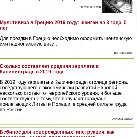
12 07 2026 14:26:43
Мультивиза в Грецию 2019 году: шенген на 3 года, 5
лет
Для поездки в Грецию необходимо оформить шенгенскую
или национальную визу...
11 07 2026 1:48:27
Сколько составляет средняя зарплата в
Калининграде в 2019 году
В 2019 году зарплаты в Калининграде, столице региона,
соседствующего с экономически развитой Европой,
несколько отстают от европейского уровня, и больше
соответствуют не тому, что получают граждане
прилегающих Литвы и Польши, а средней оплате труда
по России...
10 07 2026 20:10:30
Бебинос для новорожденных: инструкция, как