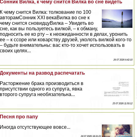
Сонник Вилка, к чему снится Вилка во сне видеть
К чему снится Вилка: толкование по 100
авторамСонник XXI векаВилка во сне к
чему снится сновидцуВилка – Увидеть во
сне, как вы пользуетесь вилкой, – к обману,
подносить ее ко рту – к неожиданности в делах, уронить
ее – к ссоре или коварству друзей, уколоть вилкой кого-то
– будьте внимательны: вас кто-то хочет использовать в
своих целях...
26 07 2026 6:42:10
Документы на развод распечатать
Расторжение бpaка производиться в
присутствии одного из супруга, явка
второго супруга необязательна...
25 07 2026 11:50:12
Песня про папу
Иногда отсутствующее вовсе...
24 07 2026 18:31:23