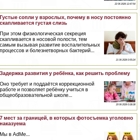
22 06 2026 12:47:54
Густые сопли у взрослых, почему в носу постоянно
скапливается густая слизь
При этом физиологическая секреция
скапливается в носовой полости, тем
самым вызывая развитие воспалительных
процессов и болезнетворных бактерий...
21 06 2026 0:55:24
Задержка развития у ребёнка, как решить проблему
Оно требует и поддаётся коррекционной
работе и позволяет ребёнку учиться в
общеобразовательной школе...
20 06 2026 0:38:38
7 мест за границей, в которых фотосъемка уголовно
наказуема
Мы в AdMe...