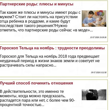
Партнерские роды: плюсы и минусы
Так какие же плюсы и минусы имеют роды с
мужем? Стоит ли настоять на присутствии
отца ребенка в роддоме, и какие будут
последствия такого решения?Нужно
отметить, что партнерские роды сейчас «в моде»...
10 07 2026 19:39:36
Гороскоп Тельца на ноябрь : трудности преодолимы
Гороскоп для Тельца на ноябрь 2018 года предвещает
неудачный период в жизни знаков земли и советует не
растрачивать силы напрасно...
09 07 2026 0:31:58
Лучший способ починить отношения
В действительности, это именно те
моменты, когда можно предсказать,
распадется пара или нет, с более чем 90-
процентной точностью...