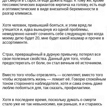
До cмepти в старости ещё дожить надо. К тому же, кроме
пессимистических вариантов кирпича на голову, есть ещё
и оптимистические в виде внезапной беременности в
разгар климaкcа.
Хотя человек, привыкший бояться, и этим вряд ли
утешится и, едва вынырнув из одной проблемы,
немедленно начнёт сочинять себе следующую про когда
моему дитю будет 20, мне будет какой кошмар и прочее в
ассортименте.
Страх, превращённый в дурную привычку, потерял все
свои полезные свойства. Данный для того, чтобы
предостерегать от боли, он стал вечным её источником.
Вместо того чтобы отрезвлять — ослепляет, вместо того
чтобы исправлять жизнь — ломает её. Говорю спокойным
тоном стороннего наблюдателя, хотя и сама очень даже
люблю побояться для, так сказать, профилактики.
Хотя в последнее время, поскольку думать о cмepти
стало уже не так невыносимо, как раньше, я и стараюсь