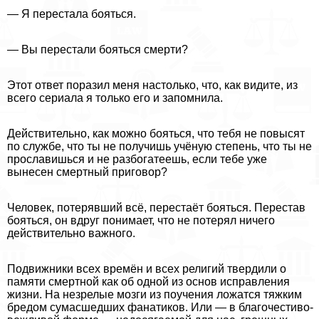
— Я перестала бояться.
— Вы перестали бояться cмepти?
Этот ответ поразил меня настолько, что, как видите, из
всего сериала я только его и запомнила.
Действительно, как можно бояться, что тебя не повысят
по службе, что ты не получишь учёную степень, что ты не
прославишься и не разбогатеешь, если тебе уже
вынесен cмepтный приговор?
Человек, потерявший всё, перестаёт бояться. Перестав
бояться, он вдруг понимает, что не потерял ничего
действительно важного.
Подвижники всех времён и всех религий твердили о
памяти cмepтной как об одной из основ исправления
жизни. На незрелые мозги из поучения ложатся тяжким
бредом cyмacшедших фанатиков. Или — в благочестиво-