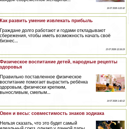
16 07 2026 3:22:32
Как развить умение извлекать прибыль
Граждане долго работают и годами откладывают
сбережения, чтобы иметь возможность начать своё
бизнес...
15 07 2026 12:16:19
Физическое воспитание детей, народные рецепты
здоровья
Правильно поставленное физическое
воспитание помогает вырастить ребёнка
здоровым, физически крепким,
выносливым, смелым...
14 07 2026 1:42:12
Овен и весы: совместимость знаков зодиака
Нельзя сказать, что это будет самый
идеальный союз, однако у данной пары