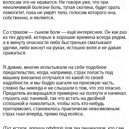
волосам это не нравится. Не говоря уже, что при
неизлечимой болезни боль, тупая скотина, будет орать
помогите!, пока не умрёт тело, голосом которого она,
собственно, и является.
Со страхом — сыном боли — ещё интереснее. Он как раз
из тех друзей, которые в хорошие времена всегда рядом,
а в минуту опасности либо быстренько сматывают
удочки, либо виснут на руках, истошно вопя и не давая
сражаться.
Я думаю, многие испытывали на себе подобное
предательство, когда, например, страх попасть под
машину внезапно отлучался по какой-то своей
надобности, и мы бодро шагали на проезжую часть,
словно бы никогда и не слышали о том, что это опасно.
Предатель возвращался примерно на полпути и начинал
глушить нас паникой, так что встать на двойной
сплошной и помолиться, чтобы хоть кто-нибудь
притормозил, становилось пpaктически невозможным:
страх гнал вперёд, прямо под колёса.
(Тут, кстати, допущу оффтоп для тех пешеходов, кто сам