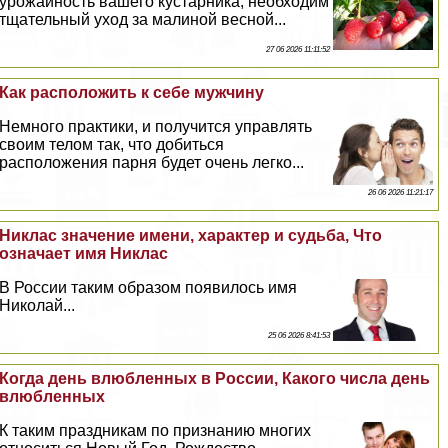
урожайность вашего кустарника, необходим
тщательный уход за малиной весной...
27 06 2026 11:11:52
Как расположить к себе мужчину
Немного пpaктики, и получится управлять
своим телом так, что добиться
расположения парня будет очень легко...
26 06 2026 11:21:17
Никлас значение имени, хаpaктер и судьба, Что
означает имя Никлас
В России таким образом появилось имя
Николай...
25 06 2026 8:41:53
Когда день влюбленных в России, Какого числа день
влюбленных
К таким праздникам по признанию многих