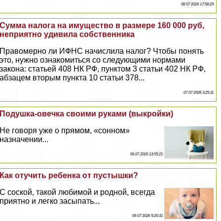
08 07 2026 17:58:29
Сумма налога на имущество в размере 160 000 руб,
неприятно удивила собственника
Правомерно ли ИФНС начислила налог? Чтобы понять
это, нужно ознакомиться со следующими нормами
закона: статьей 408 НК РФ, пунктом 3 статьи 402 НК РФ,
абзацем вторым пункта 10 статьи 378...
07 07 2026 3:25:11
Подушка-овечка своими руками (выкройки)
Не говоря уже о прямом, «сонном»
назначении...
06 07 2026 13:55:21
Как отучить ребенка от пустышки?
С соской, такой любимой и родной, всегда
приятно и легко засыпать...
05 07 2026 5:20:31