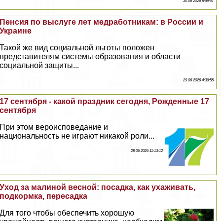
30 06 2026 8:59:47
Пенсия по выслуге лет медработникам: в России и
Украине
Такой же вид социальной льготы положен
представителям системы образования и области
социальной защиты...
29 06 2026 4:39:55
17 сентября - какой праздник сегодня, Рожденные 17
сентября
При этом вероисповедание и
национальность не играют никакой роли...
28 06 2026 11:13:12
Уход за малиной весной: посадка, как ухаживать,
подкормка, пересадка
Для того чтобы обеспечить хорошую