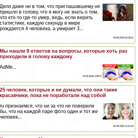
Дело даже не в том, что приглашавшему не
пришло в голову, что я могу не знать о том,
что кто-то где-то умер, ведь, если верить
статистике, каждую секунду в мире
рождается 4 человека, а умирает 3...
06 08 2026 20:38:31
Мы нашли 9 ответов на вопросы, которые хоть раз
приходили в голову каждому
AdMe...
05 08 2026 3:48:57
25 человек, которые и не думали, что они такие
красавчики, пока не поработали над собой
ru признаемся, что ни за что не поверили
бы, что на каждой паре фото один и тот же
человек...
04 08 2026 13:41:42