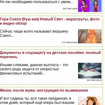
Но ею необходимо пользоваться с умом...
28 07 2026 3:39:44
Гора Сокол (Куш кая) Новый Свет - марштруты, фото
и видео обзор
Сейчас чаще всего называют вершину
Сокол...
27 07 2026 16:26:24
Документы в соцзащиту на детское пособие: полный
перечень
Иными словами, данная выплата – это
своего рода защита от непростых
финансовых испытаний...
26 07 2026 5:42:52
Жизнь после мужа: инструкция по выживанию
И вот сидишь ты, вся такая преданная, в
этом доме, который ещё вчера был вашим