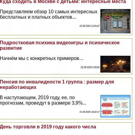
Куда сходить в Москве с детьми: интересные места
Представляем обзор 10 самых интересных
бесплатных и платных объектов...
03 08 2026 13:55:47
Подростковая психика видеоигры и психическое
развитие
Начнём мы с конкретных примеров...
02 08 2026 9:28:26
Пенсия по инвалидности 1 группа : размер для
неработающих
В наступающем, 2019 году, ее, по
прогнозам, проведут в размере 3,9%...
01 08 2026 14:22:17
День торговли в 2019 году какого числа