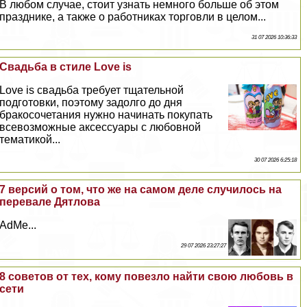
В любом случае, стоит узнать немного больше об этом
празднике, а также о работниках торговли в целом...
31 07 2026 10:36:33
Свадьба в стиле Love is
Love is свадьба требует тщательной
подготовки, поэтому задолго до дня
бpaкосочетания нужно начинать покупать
всевозможные аксессуары с любовной
тематикой...
30 07 2026 6:25:18
7 версий о том, что же на самом деле случилось на
перевале Дятлова
AdMe...
29 07 2026 23:27:27
8 советов от тех, кому повезло найти свою любовь в
сети