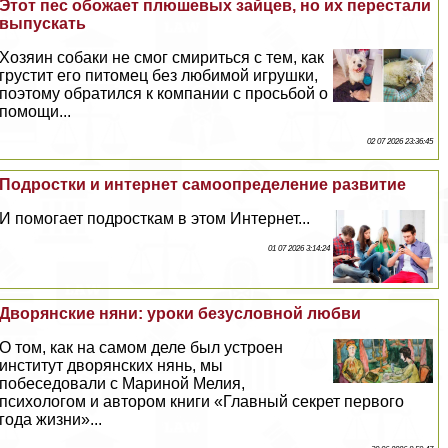
Этот пес обожает плюшевых зайцев, но их перестали
выпускать
Хозяин собаки не смог смириться с тем, как
грустит его питомец без любимой игрушки,
поэтому обратился к компании с просьбой о
помощи...
02 07 2026 23:36:45
Подростки и интернет самоопределение развитие
И помогает подросткам в этом Интернет...
01 07 2026 3:14:24
Дворянские няни: уроки безусловной любви
О том, как на самом деле был устроен
институт дворянских нянь, мы
побеседовали с Мариной Мелия,
психологом и автором книги «Главный секрет первого
года жизни»...