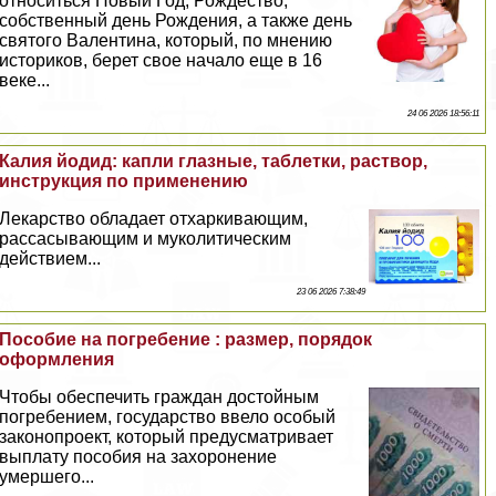
относиться Новый Год, Рождество,
собственный день Рождения, а также день
святого Валентина, который, по мнению
историков, берет свое начало еще в 16
веке...
24 06 2026 18:56:11
Калия йодид: капли глазные, таблетки, раствор,
инструкция по применению
Лекарство обладает отхаркивающим,
рассасывающим и муколитическим
действием...
23 06 2026 7:38:49
Пособие на погребение : размер, порядок
оформления
Чтобы обеспечить граждан достойным
погребением, государство ввело особый
законопроект, который предусматривает
выплату пособия на захоронение
умершего...