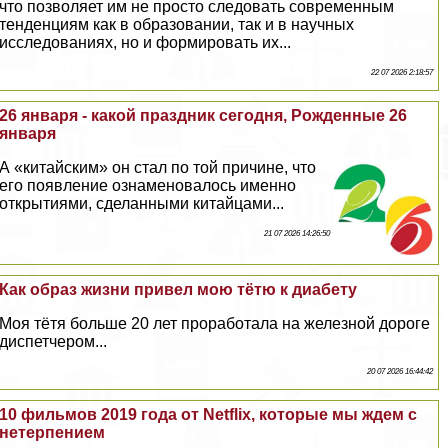
что позволяет им не просто следовать современным
тенденциям как в образовании, так и в научных
исследованиях, но и формировать их...
22 07 2026 2:18:57
26 января - какой праздник сегодня, Рожденные 26
января
А «китайским» он стал по той причине, что
его появление ознаменовалось именно
открытиями, сделанными китайцами...
21 07 2026 14:26:50
Как образ жизни привел мою тётю к диабету
Моя тётя больше 20 лет проработала на железной дороге
диспетчером...
20 07 2026 16:44:42
10 фильмов 2019 года от Netflix, которые мы ждем с
нетерпением