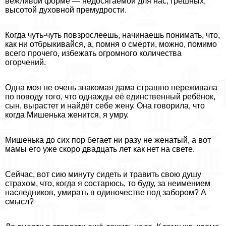
вежливой форме — недосягаемой для нас, грешных,
высотой духовной премудрости.
Когда чуть-чуть повзрослеешь, начинаешь понимать, что,
как ни отбрыкивайся, а, помня о cмepти, можно, помимо
всего прочего, избежать огромного количества
огорчений.
Одна моя не очень знакомая дама страшно переживала
по поводу того, что однажды её единственный ребёнок,
сын, вырастет и найдёт себе жену. Она говорила, что
когда Мишенька женится, я умру.
Мишенька до сих пор бегает ни разу не женатый, а вот
мамы его уже скоро двадцать лет как нет на свете.
Сейчас, вот сию минуту сидеть и травить свою душу
страхом, что, когда я состарюсь, то буду, за неимением
наследников, умирать в одиночестве под забором? А
смысл?