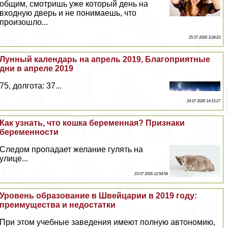
общим, смотришь уже который день на
входную дверь и не понимаешь, что
произошло...
25 07 2026 3:28:23
Лунный календарь на апрель 2019, Благоприятные
дни в апреле 2019
75, долгота: 37...
24 07 2026 14:15:27
Как узнать, что кошка беременная? Признаки
беременности
Следом пропадает желание гулять на
улице...
23 07 2026 12:54:56
Уровень образование в Швейцарии в 2019 году:
преимущества и недостатки
При этом учебные заведения имеют полную автономию,