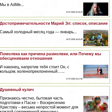
Мы в AdMe...
19 07 2026 10:31:25
Достопримечательности Марий Эл: список, описание
Самый холодный месяц года — январь...
18 07 2026 18:16:20
Помолвка как причина размолвки, или Почему мы
обесцениваем отношения
И наконец, напротив тебя стоит Он, с
кольцом, коленопреклоненный…...
17 07 2026 23:17:52
Душевный кулич
Признаюсь честно, бытовая часть
подготовки к Пасхе – Воскресению
Христову – весьма непростой момент для
каждой современной женщины...