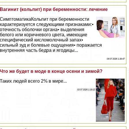
Baгинит (кольпит) при беременности: лечение
СимптоматикаКольпит при беременности
хаpaктеризуется следующими признаками:•
отечность оболочки органа• выделения
белого или коричневого цвета, имеющие
специфический кисломолочный запах•
сильный зуд и болевые ощущения• поражается
внутренняя часть бедра и ягoдицы...
04 07 2026 1:36:47
Что же будет в моде в конце осени и зимой?
Таких людей всего 2% в мире...
03 07 2026 1:18:12