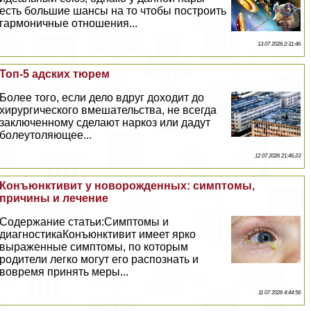
есть большие шансы на то чтобы построить
гармоничные отношения...
13 07 2026 2:31:46
Топ-5 адских тюрем
Более того, если дело вдруг доходит до
хирургического вмешательства, не всегда
заключенному сделают наркоз или дадут
болеутоляющее...
12 07 2026 21:46:23
Конъюнктивит у новорожденных: симптомы,
причины и лечение
Содержание статьи:Симптомы и
диагностикаКонъюнктивит имеет ярко
выраженные симптомы, по которым
родители легко могут его распознать и
вовремя принять меры...
11 07 2026 4:44:56